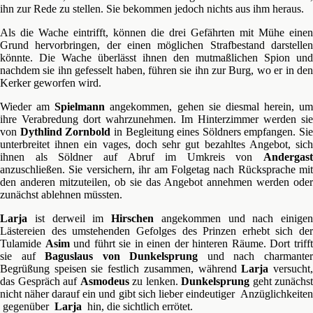
ihn zur Rede zu stellen. Sie bekommen jedoch nichts aus ihm heraus.
Als die Wache eintrifft, können die drei Gefährten mit Mühe einen
Grund hervorbringen, der einen möglichen Strafbestand darstellen
könnte. Die Wache überlässt ihnen den mutmaßlichen Spion und
nachdem sie ihn gefesselt haben, führen sie ihn zur Burg, wo er in den
Kerker geworfen wird.
Wieder am
Spielmann
angekommen, gehen sie diesmal herein, um
ihre Verabredung dort wahrzunehmen. Im Hinterzimmer werden sie
von
Dythlind Zornbold
in Begleitung eines Söldners empfangen. Sie
unterbreitet ihnen ein vages, doch sehr gut bezahltes Angebot, sich
ihnen als Söldner auf Abruf im Umkreis von
Andergast
anzuschließen. Sie versichern, ihr am Folgetag nach Rücksprache mit
den anderen mitzuteilen, ob sie das Angebot annehmen werden oder
zunächst ablehnen müssten.
Larja
ist derweil im
Hirschen
angekommen und nach einigen
Lästereien des umstehenden Gefolges des Prinzen erhebt sich der
Tulamide
Asim
und führt sie in einen der hinteren Räume. Dort triff
sie auf
Baguslaus von Dunkelsprung
und nach charmante
Begrüßung speisen sie festlich zusammen, während
Larja
versucht
das Gespräch auf
Asmodeus
zu lenken.
Dunkelsprung
geht zunächst
nicht näher darauf ein und gibt sich lieber eindeutiger Anzüglichkeiten
gegenüber
Larja
hin, die sichtlich errötet.