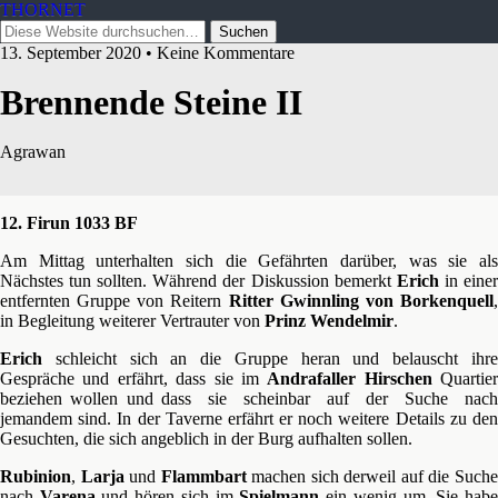
THORNET
13. September 2020 • Keine Kommentare
Brennende Steine II
Agrawan
12. Firun 1033 BF
Am Mittag unterhalten sich die Gefährten darüber, was sie als
Nächstes tun sollten. Während der Diskussion bemerkt
Erich
in eine
entfernten Gruppe von Reitern
Ritter Gwinnling von Borkenquell
in Begleitung weiterer Vertrauter von
Prinz Wendelmir
.
Erich
schleicht sich an die Gruppe heran und belauscht ihre
Gespräche und erfährt, dass sie im
Andrafaller Hirschen
Quartier
beziehen wollen und dass sie scheinbar auf der Suche nach
jemandem sind. In der Taverne erfährt er noch weitere Details zu den
Gesuchten, die sich angeblich in der Burg aufhalten sollen.
Rubinion
,
Larja
und
Flammbart
machen sich derweil auf die Such
nach
Varena
und hören sich im
Spielmann
ein wenig um. Sie hab