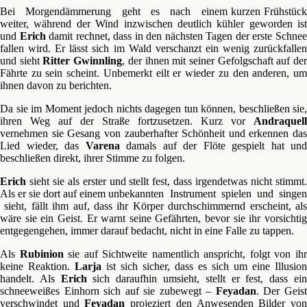
Bei Morgendämmerung geht es nach einem kurzen Frühstück
weiter, während der Wind inzwischen deutlich kühler geworden ist
und
Erich
damit rechnet, dass in den nächsten Tagen der erste Schne
fallen wird. Er lässt sich im Wald verschanzt ein wenig zurückfallen
und sieht
Ritter Gwinnling
, der ihnen mit seiner Gefolgschaft auf de
Fährte zu sein scheint. Unbemerkt eilt er wieder zu den anderen, um
ihnen davon zu berichten.
Da sie im Moment jedoch nichts dagegen tun können, beschließen sie,
ihren Weg auf der Straße fortzusetzen. Kurz vor
Andraquell
vernehmen sie Gesang von zauberhafter Schönheit und erkennen das
Lied wieder, das
Varena
damals auf der Flöte gespielt hat und
beschließen direkt, ihrer Stimme zu folgen.
Erich
sieht sie als erster und stellt fest, dass irgendetwas nicht stimmt.
Als er sie dort auf einem unbekannten Instrument spielen und singen
sieht, fällt ihm auf, dass ihr Körper durchschimmernd erscheint, als
wäre sie ein Geist. Er warnt seine Gefährten, bevor sie ihr vorsichtig
entgegengehen, immer darauf bedacht, nicht in eine Falle zu tappen.
Als
Rubinion
sie auf Sichtweite namentlich anspricht, folgt von ih
keine Reaktion.
Larja
ist sich sicher, dass es sich um eine Illusion
handelt. Als
Erich
sich daraufhin umsieht, stellt er fest, dass ei
schneeweißes Einhorn sich auf sie zubewegt –
Feyadan
. Der Geis
verschwindet und
Feyadan
projeziert den Anwesenden Bilder vo