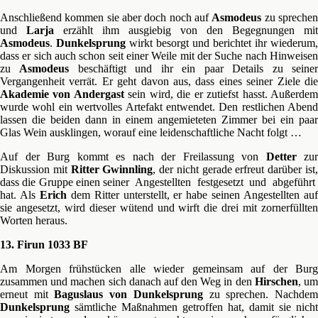
Anschließend kommen sie aber doch noch auf
Asmodeus
zu spreche
und
Larja
erzählt ihm ausgiebig von den Begegnungen mit
Asmodeus
.
Dunkelsprung
wirkt besorgt und berichtet ihr wiederum,
dass er sich auch schon seit einer Weile mit der Suche nach Hinweisen
zu
Asmodeus
beschäftigt und ihr ein paar Details zu seine
Vergangenheit verrät. Er geht davon aus, dass eines seiner Ziele die
Akademie von Andergast
sein wird, die er zutiefst hasst. Außerde
wurde wohl ein wertvolles Artefakt entwendet. Den restlichen Abend
lassen die beiden dann in einem angemieteten Zimmer bei ein paar
Glas Wein ausklingen, worauf eine leidenschaftliche Nacht folgt …
Auf der Burg kommt es nach der Freilassung von
Detter
zur
Diskussion mit
Ritter Gwinnling
, der nicht gerade erfreut darüber ist
dass die Gruppe einen seiner Angestellten festgesetzt und abgeführt
hat. Als
Erich
dem Ritter unterstellt, er habe seinen Angestellten au
sie angesetzt, wird dieser wütend und wirft die drei mit zornerfüllten
Worten heraus.
13. Firun 1033 BF
Am Morgen frühstücken alle wieder gemeinsam auf der Burg
zusammen und machen sich danach auf den Weg in den
Hirschen
, u
erneut mit
Baguslaus von Dunkelsprung
zu sprechen. Nachde
Dunkelsprung
sämtliche Maßnahmen getroffen hat, damit sie nicht