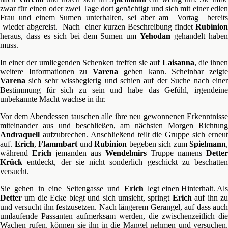
zwar für einen oder zwei Tage dort genächtigt und sich mit einer edlen
Frau und einem Sumen unterhalten, sei aber am Vortag bereits
wieder abgereist. Nach einer kurzen Beschreibung findet
Rubinion
heraus, dass es sich bei dem Sumen um
Yehodan
gehandelt habe
muss.
In einer der umliegenden Schenken treffen sie auf
Laisanna
, die ihne
weitere Informationen zu
Varena
geben kann. Scheinbar zeigt
Varena
sich sehr wissbegierig und schien auf der Suche nach einer
Bestimmung für sich zu sein und habe das Gefühl, irgendeine
unbekannte Macht wachse in ihr.
Vor dem Abendessen tauschen alle ihre neu gewonnenen Erkenntnisse
miteinander aus und beschließen, am nächsten Morgen Richtung
Andraquell
aufzubrechen. Anschließend teilt die Gruppe sich erneut
auf.
Erich
,
Flammbart
und
Rubinion
begeben sich zum
Spielmann
,
während
Erich
jemanden aus
Wendelmirs
Truppe namens
Detter
Krück
entdeckt, der sie nicht sonderlich geschickt zu beschatten
versucht.
Sie gehen in eine Seitengasse und
Erich
legt einen Hinterhalt. Al
Detter
um die Ecke biegt und sich umsieht, springt
Erich
auf ihn zu
und versucht ihn festzusetzen. Nach längerem Gerangel, auf dass auch
umlaufende Passanten aufmerksam werden, die zwischenzeitlich die
Wachen rufen, können sie ihn in die Mangel nehmen und versuchen,