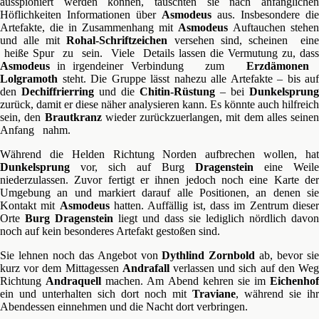
ausspioniert werden können, tauschten sie nach anfänglichen
Höflichkeiten Informationen über
Asmodeus
aus. Insbesondere die
Artefakte, die in Zusammenhang mit
Asmodeus
Auftauchen stehen
und alle mit
Rohal-Schriftzeichen
versehen sind, scheinen eine
heiße Spur zu sein. Viele Details lassen die Vermutung zu, dass
Asmodeus
in irgendeiner Verbindung zum
Erzdämone
Lolgramoth
steht. Die Gruppe lässt nahezu alle Artefakte – bis auf
den
Dechiffrierring
und die
Chitin-Rüstung
– bei
Dunkelsprung
zurück, damit er diese näher analysieren kann. Es könnte auch hilfreich
sein, den
Brautkranz
wieder zurückzuerlangen, mit dem alles seinen
Anfang nahm.
Während die Helden Richtung Norden aufbrechen wollen, hat
Dunkelsprung
vor, sich auf Burg
Dragenstein
eine Weile
niederzulassen. Zuvor fertigt er ihnen jedoch noch eine Karte der
Umgebung an und markiert darauf alle Positionen, an denen sie
Kontakt mit
Asmodeus
hatten. Auffällig ist, dass im Zentrum diese
Orte
Burg Dragenstein
liegt und dass sie lediglich nördlich davon
noch auf kein besonderes Artefakt gestoßen sind.
Sie lehnen noch das Angebot von
Dythlind Zornbold
ab, bevor si
kurz vor dem Mittagessen
Andrafall
verlassen und sich auf den We
Richtung
Andraquell
machen. Am Abend kehren sie im
Eichenhof
ein und unterhalten sich dort noch mit
Traviane
, während sie ihr
Abendessen einnehmen und die Nacht dort verbringen.