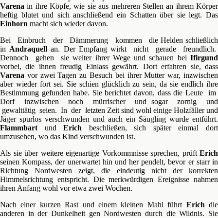
Varena
in ihre Köpfe, wie sie aus mehreren Stellen an ihrem Körper
heftig blutet und sich anschließend ein Schatten über sie legt. Das
Einhorn
macht sich wieder davon.
Bei Einbruch der Dämmerung kommen die Helden schließlich
in
Andraquell
an. Der Empfang wirkt nicht gerade freundlich
Dennoch gehen sie weiter ihrer Wege und schauen bei
Ifirgund
vorbei, die ihnen freudig Einlass gewährt. Dort erfahren sie, dass
Varena
vor zwei Tagen zu Besuch bei ihrer Mutter war, inzwischen
aber wieder fort sei. Sie schien glücklich zu sein, da sie endlich ihre
Bestimmung gefunden habe. Sie berichtet davon, dass die Leute im
Dorf inzwischen noch mürrischer und sogar zornig und
gewalttätig seien. In der letzten Zeit sind wohl einige Holzfäller und
Jäger spurlos verschwunden und auch ein Säugling wurde entführt.
Flammbart
und
Erich
beschließen, sich später einmal dor
umzusehen, wo das Kind verschwunden ist.
Als sie über weitere eigenartige Vorkommnisse sprechen, prüft
Erich
seinen Kompass, der unerwartet hin und her pendelt, bevor er starr in
Richtung Nordwesten zeigt, die eindeutig nicht der korrekten
Himmelsrichtung entspricht. Die merkwürdigen Ereignisse nahmen
ihren Anfang wohl vor etwa zwei Wochen.
Nach einer kurzen Rast und einem kleinen Mahl führt
Erich
di
anderen in der Dunkelheit gen Nordwesten durch die Wildnis. Sie