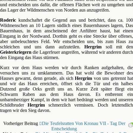
und entscheiden uns dafür, die offenen Flächen weit zu umgehen und
das Lager der Wildmenschen von Norden aus anzugreifen.
Roderic
kundschaftet die Gegend aus und berichtet, dass ca. 100
Wildmenschen an 10 Lagern südlich eines Bauernhauses lagern, Das
Bauernhaus, in dem anscheinend der Anführer haust, hat einen
Eingang in der Nordwand. Dorthin geht es eine Strecke über offenes,
aber unbeleuchtetes Feld. Wir entscheiden uns, bis zum Haus zu
schleichen und uns dann aufzuteilen.
Hergrim
soll mit den
Geisterkriegern
die Lagerfeuer angreifen, während wir anderen durch
den Eingang das Haus stürmen.
Kurz vor dem Haus werden wir durch Ranken aufgehalten, die
versuchen uns zu umklammern. Das hat wohl die Bewohner des
Hauses gewarnt, denn gerade, als sich
Hergrim
von uns getrennt ha
und wir das Haus erreichen, öffnet sich die Tür und ein halbes
Dutzend große Orks greift uns an. Kurze Zeit später fliegt ein
Schwarm Raben aus dem Haus davon. Es entbrennt ein
unbarmherziger Kampf, in dem wir hart bedrängt werden und unseren
Schildbruder
Hergrim
schmerzlich vermissen. Doch letztendlich
tragen wir den Sieg davon.
Vorheriger Beitrag
Die Teufelsratten Von Kronau VII - Tag Der
Entscheidung