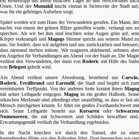
ein Reitertrupp aus ihrem östlichen Lager ab und verschwindet nach
Osten. Und der
Mumakil
taucht einmal in Sichtweite der Stadt auf
was für ein gehöriges Aufsehen sorgt.
Später werden wir zum Haus der Verwundeten gerufen. Ein Mann, der
nachts von einem der grünen Blitze getroffen wurde, verlangt uns zu
sprechen. Als wir bei ihm sind leuchten seine Augen grün auf, sein
Körper verkrampft und
Magogs
Stimme spricht aus seinem Mund z
uns. Sie fordert, dass wir aufgeben und uns zurückziehen und beteuert,
dass niemand sterben müsste. Wir reagieren ablehnend, nehmen aber
ein Angebot für Verhandlungen am Abend vor der Stadt an. Die Magie
verlässt den Verwundeten, der dann von
Roderic
mit Hilfe des Stab
von
Belegost
geheilt wird.
Am Abend verlässt unsere Abordnung, bestehend aus
Caewin
,
Roderic
,
Ferdibrand
und
Earendil
, die Stadt und begibt sich zu
vereinbarten Treffpunkt. Von der anderen Seite kommt ihnen
Magog
mit seiner Leibgarde entgegen.
Magog
ist ein großer Halbork. Seine
orkischen Merkmale sind allerdings eher unauffällig, so dass er fast als
Mensch durchgehen könnte. Er führt ein großes Zweihandschwert mit
sich. Seine Leibgarde besteht aus
Korsaren
oder
Schwarze
Numenorern
, die mit Schwertern und Schilden bewaffnet sind.
Erwartungsgemäß verläuft die Verhandlung ergebnislos.
In der Nacht kriechen wir durch den Tunnel, der zu einer
leerstehenden Hütte vor den Palisaden führt. Dort besprechen wir uns