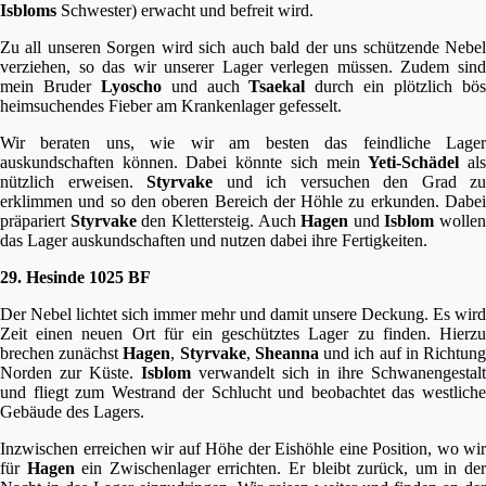
Isbloms
Schwester) erwacht und befreit wird.
Zu all unseren Sorgen wird sich auch bald der uns schützende Nebel
verziehen, so das wir unserer Lager verlegen müssen. Zudem sind
mein Bruder
Lyoscho
und auch
Tsaekal
durch ein plötzlich bö
heimsuchendes Fieber am Krankenlager gefesselt.
Wir beraten uns, wie wir am besten das feindliche Lager
auskundschaften können. Dabei könnte sich mein
Yeti-Schädel
al
nützlich erweisen.
Styrvake
und ich versuchen den Grad zu
erklimmen und so den oberen Bereich der Höhle zu erkunden. Dabei
präpariert
Styrvake
den Klettersteig. Auch
Hagen
und
Isblom
wollen
das Lager auskundschaften und nutzen dabei ihre Fertigkeiten.
29. Hesinde 1025 BF
Der Nebel lichtet sich immer mehr und damit unsere Deckung. Es wird
Zeit einen neuen Ort für ein geschütztes Lager zu finden. Hierzu
brechen zunächst
Hagen
,
Styrvake
,
Sheanna
und ich auf in Richtun
Norden zur Küste.
Isblom
verwandelt sich in ihre Schwanengestalt
und fliegt zum Westrand der Schlucht und beobachtet das westliche
Gebäude des Lagers.
Inzwischen erreichen wir auf Höhe der Eishöhle eine Position, wo wir
für
Hagen
ein Zwischenlager errichten. Er bleibt zurück, um in de