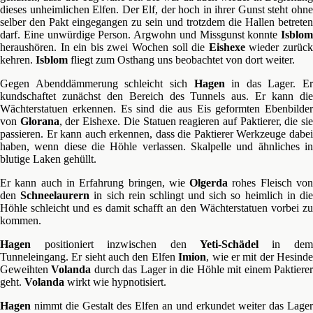
dieses unheimlichen Elfen. Der Elf, der hoch in ihrer Gunst steht ohne
selber den Pakt eingegangen zu sein und trotzdem die Hallen betreten
darf. Eine unwürdige Person. Argwohn und Missgunst konnte
Isblom
heraushören. In ein bis zwei Wochen soll die
Eishexe
wieder zurüc
kehren.
Isblom
fliegt zum Osthang uns beobachtet von dort weiter.
Gegen Abenddämmerung schleicht sich
Hagen
in das Lager. Er
kundschaftet zunächst den Bereich des Tunnels aus. Er kann die
Wächterstatuen erkennen. Es sind die aus Eis geformten Ebenbilder
von
Glorana
, der Eishexe. Die Statuen reagieren auf Paktierer, die si
passieren. Er kann auch erkennen, dass die Paktierer Werkzeuge dabei
haben, wenn diese die Höhle verlassen. Skalpelle und ähnliches in
blutige Laken gehüllt.
Er kann auch in Erfahrung bringen, wie
Olgerda
rohes Fleisch vo
den
Schneelaurern
in sich rein schlingt und sich so heimlich in di
Höhle schleicht und es damit schafft an den Wächterstatuen vorbei zu
kommen.
Hagen
positioniert inzwischen den
Yeti-Schädel
in de
Tunneleingang. Er sieht auch den Elfen
Imion
, wie er mit der Hesind
Geweihten
Volanda
durch das Lager in die Höhle mit einem Paktiere
geht.
Volanda
wirkt wie hypnotisiert.
Hagen
nimmt die Gestalt des Elfen an und erkundet weiter das Lager