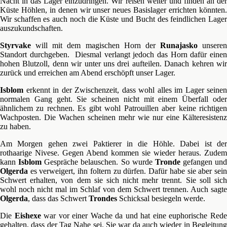
Nacht in das Lager einzudringen. Wir reisen weiter und finden an der
Küste Höhlen, in denen wir unser neues Basislager errichten könnten.
Wir schaffen es auch noch die Küste und Bucht des feindlichen Lager
auszukundschaften.
Styrvake
will mit dem magischen Horn der
Runajasko
unseren
Standort durchgeben. Diesmal verlangt jedoch das Horn dafür einen
hohen Blutzoll, denn wir unter uns drei aufteilen. Danach kehren wir
zurück und erreichen am Abend erschöpft unser Lager.
Isblom
erkennt in der Zwischenzeit, dass wohl alles im Lager seinen
normalen Gang geht. Sie scheinen nicht mit einem Überfall oder
ähnlichem zu rechnen. Es gibt wohl Patrouillen aber keine richtigen
Wachposten. Die Wachen scheinen mehr wie nur eine Kälteresistenz
zu haben.
Am Morgen gehen zwei Paktierer in die Höhle. Dabei ist der
rothaarige Nivese. Gegen Abend kommen sie wieder heraus. Zudem
kann
Isblom
Gespräche belauschen. So wurde
Tronde
gefangen und
Olgerda
es verweigert, ihn foltern zu dürfen. Dafür habe sie aber sein
Schwert erhalten, von dem sie sich nicht mehr trennt. Sie soll sich
wohl noch nicht mal im Schlaf von dem Schwert trennen. Auch sagte
Olgerda
, dass das Schwert
Trondes
Schicksal besiegeln werde.
Die
Eishexe
war vor einer Wache da und hat eine euphorische Red
gehalten, dass der Tag Nahe sei. Sie war da auch wieder in Begleitung