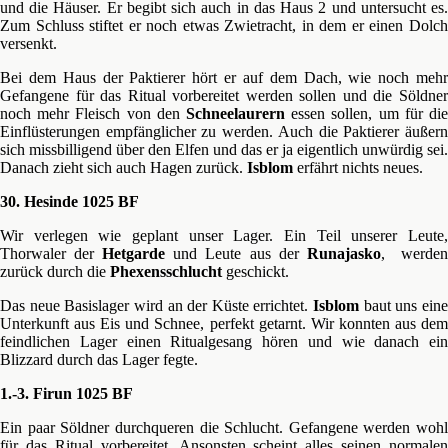
und die Häuser. Er begibt sich auch in das Haus 2 und untersucht es.
Zum Schluss stiftet er noch etwas Zwietracht, in dem er einen Dolch
versenkt.
Bei dem Haus der Paktierer hört er auf dem Dach, wie noch mehr
Gefangene für das Ritual vorbereitet werden sollen und die Söldner
noch mehr Fleisch von den
Schneelaurern
essen sollen, um für die
Einflüsterungen empfänglicher zu werden. Auch die Paktierer äußern
sich missbilligend über den Elfen und das er ja eigentlich unwürdig sei.
Danach zieht sich auch Hagen zurück.
Isblom
erfährt nichts neues.
30. Hesinde 1025 BF
Wir verlegen wie geplant unser Lager. Ein Teil unserer Leute,
Thorwaler der
Hetgarde
und Leute aus der
Runajasko
, werde
zurück durch die
Phexensschlucht
geschickt.
Das neue Basislager wird an der Küste errichtet.
Isblom
baut uns ein
Unterkunft aus Eis und Schnee, perfekt getarnt. Wir konnten aus dem
feindlichen Lager einen Ritualgesang hören und wie danach ein
Blizzard durch das Lager fegte.
1.-3. Firun 1025 BF
Ein paar Söldner durchqueren die Schlucht. Gefangene werden wohl
für das Ritual vorbereitet. Ansonsten scheint alles seinen normalen