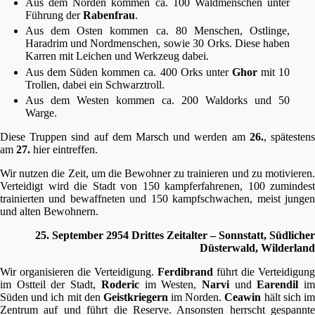
Aus dem Norden kommen ca. 100 Waldmenschen unter
Führung der
Rabenfrau
.
Aus dem Osten kommen ca. 80 Menschen, Ostlinge,
Haradrim und Nordmenschen, sowie 30 Orks. Diese haben
Karren mit Leichen und Werkzeug dabei.
Aus dem Süden kommen ca. 400 Orks unter
Ghor
mit 10
Trollen, dabei ein Schwarztroll.
Aus dem Westen kommen ca. 200 Waldorks und 50
Warge.
Diese Truppen sind auf dem Marsch und werden am
26.
, spätesten
am
27.
hier eintreffen.
Wir nutzen die Zeit, um die Bewohner zu trainieren und zu motivieren.
Verteidigt wird die Stadt von 150 kampferfahrenen, 100 zumindest
trainierten und bewaffneten und 150 kampfschwachen, meist jungen
und alten Bewohnern.
25. September 2954 Drittes Zeitalter – Sonnstatt, Südlicher
Düsterwald, Wilderland
Wir organisieren die Verteidigung.
Ferdibrand
führt die Verteidigung
im Ostteil der Stadt,
Roderic
im Westen,
Narvi
und
Earendil
i
Süden und ich mit den
Geistkriegern
im Norden.
Ceawin
hält sich i
Zentrum auf und führt die Reserve. Ansonsten herrscht gespannte