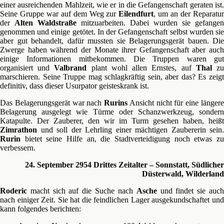
einer ausreichenden Mahlzeit, wie er in die Gefangenschaft geraten ist.
Seine Gruppe war auf dem Weg zur
Eilendfurt
, um an der Reparatu
der
Alten Waldstraße
mitzuarbeiten. Dabei wurden sie gefangen
genommen und einige getötet. In der Gefangenschaft selbst wurden sie
aber gut behandelt, dafür mussten sie Belagerungsgerät bauen. Die
Zwerge haben während der Monate ihrer Gefangenschaft aber auch
einige Informationen mitbekommen. Die Truppen waren gut
organisiert und
Valbrand
plant wohl allen Ernstes, auf
Thal
z
marschieren. Seine Truppe mag schlagkräftig sein, aber das? Es zeigt
definitiv, dass dieser Usurpator geisteskrank ist.
Das Belagerungsgerät war nach
Rurins
Ansicht nicht für eine länger
Belagerung ausgelegt wie Türme oder Schanzwerkzeug, sondern
Katapulte. Der Zauberer, den wir im Turm gesehen haben, heißt
Zimrathon
und soll der Lehrling einer mächtigen Zaubererin sein.
Rurin
bietet seine Hilfe an, die Stadtverteidigung noch etwas zu
verbessern.
24. September 2954 Drittes Zeitalter – Sonnstatt, Südlicher
Düsterwald, Wilderland
Roderic
macht sich auf die Suche nach
Asche
und findet sie auc
nach einiger Zeit. Sie hat die feindlichen Lager ausgekundschaftet und
kann folgendes berichten: