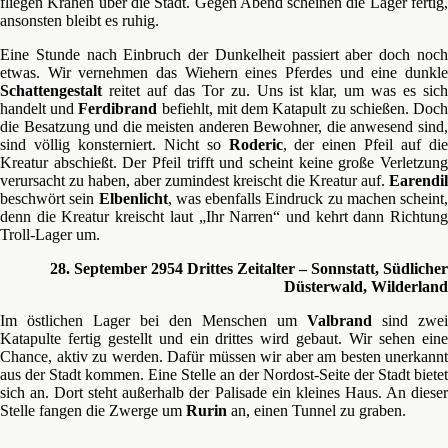
fliegen Krähen über die Stadt. Gegen Abend scheinen die Lager fertig,
ansonsten bleibt es ruhig.
Eine Stunde nach Einbruch der Dunkelheit passiert aber doch noch
etwas. Wir vernehmen das Wiehern eines Pferdes und eine dunkle
Schattengestalt
reitet auf das Tor zu. Uns ist klar, um was es sich
handelt und
Ferdibrand
befiehlt, mit dem Katapult zu schießen. Doc
die Besatzung und die meisten anderen Bewohner, die anwesend sind,
sind völlig konsterniert. Nicht so
Roderic
, der einen Pfeil auf die
Kreatur abschießt. Der Pfeil trifft und scheint keine große Verletzung
verursacht zu haben, aber zumindest kreischt die Kreatur auf.
Earendil
beschwört sein
Elbenlicht
, was ebenfalls Eindruck zu machen scheint,
denn die Kreatur kreischt laut „Ihr Narren“ und kehrt dann Richtung
Troll-Lager um.
28. September 2954 Drittes Zeitalter – Sonnstatt, Südlicher
Düsterwald, Wilderland
Im östlichen Lager bei den Menschen um
Valbrand
sind zwei
Katapulte fertig gestellt und ein drittes wird gebaut. Wir sehen eine
Chance, aktiv zu werden. Dafür müssen wir aber am besten unerkannt
aus der Stadt kommen. Eine Stelle an der Nordost-Seite der Stadt bietet
sich an. Dort steht außerhalb der Palisade ein kleines Haus. An dieser
Stelle fangen die Zwerge um
Rurin
an, einen Tunnel zu graben.