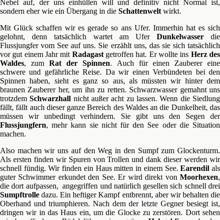
Nebel auf, der uns einhüllen will und definitiv nicht Normal ist,
sondern eher wie ein Übergang in die
Schattenwelt
wirkt.
Mit Glück schaffen wir es gerade so ans Ufer. Immerhin hat es sich
gelohnt, denn tatsächlich wartet am Ufer
Dunkelwasser
die
Flussjungfer vom See auf uns. Sie erzählt uns, das sie sich tatsächlich
vor gut einem Jahr mit
Radagast
getroffen hat. Er wollte ins
Herz de
Waldes
, zum
Rat der Spinnen
. Auch für einen Zauberer ein
schwere und gefährliche Reise. Da wir einen Verbündeten bei den
Spinnen haben, sieht es ganz so aus, als müssten wir hinter dem
braunen Zauberer her, um ihn zu retten. Schwarzwasser gemahnt uns
trotzdem
Schwarzhall
nicht außer acht zu lassen. Wenn die Siedlun
fällt, fällt auch dieser ganze Bereich des Waldes an die Dunkelheit, das
müssen wir unbedingt verhindern. Sie gibt uns den Segen der
Flussjungfern
, mehr kann sie nicht für den See oder die Situation
machen.
Also machen wir uns auf den Weg in den Sumpf zum Glockenturm.
Als ersten finden wir Spuren von Trollen und dank dieser werden wir
schnell fündig. Wir finden ein Haus mitten in einem See.
Earendil
al
guter Schwimmer erkundet den See. Er wird direkt von
Moorhexen
,
die dort aufpassen, angegriffen und natürlich gesellen sich schnell drei
Sumpftrolle
dazu. Ein heftiger Kampf entbrennt, aber wir behalten die
Oberhand und triumphieren. Nach dem der letzte Gegner besiegt ist,
dringen wir in das Haus ein, um die Glocke zu zerstören. Dort sehen