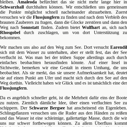
bleiben.
Amaleoda
befürchtet das sie nicht mehr lange hier i
Schwarzhall
durchhalten können. Wir entschließen uns gemeinsam
die Punkte möglichst schnell nacheinander abzuarbeiten. Zuerst
versuchen wir die
Flussjungfern
zu finden und nach dem Verbleib des
braunen Zauberers zu fragen, dann die Glocke zerstören und dann den
Weg nach
Sonnstatt
finden. Zudem bietet
Wulfhart
an, sich nac
Rhosgobel
durch zuschlagen, um von dort Unterstützung zu
bekommen.
Wir machen uns also auf den Weg zum See. Dort versucht
Earendil
sich mit dem Wasser zu unterhalten, aber er stellt fest, das der See
verflucht ist. Was man bei der trüben Suppe allerdings auch durch
einfaches beobachten herausfinden könnte. Auf einer Insel in
Sichtweite, bemerken wir eine Gestalt in einem Umhang, die uns
beobachtet. Als sie merkt, das sie unsere Aufmerksamkeit hat, deutet
sie auf einen Punkt am Ufer und macht sich durch den See auf den
Weg dorthin. Vielleicht haben wir Glück und es ist tatsächlich eine der
Flussjungfern
.
Da es angeblich schneller geht, ist die Mehrheit dafür eins der Boote
zu nutzen. Ziemlich dämliche Idee, über einen verfluchten See zu
schippern. Der
Schwarze Bergsee
hat anscheinend ein Eigenleben.
Schlingpflanzen versuchen uns die Ruder aus den Händen zu reißen
und das Wasser ist eine schleimige, gallertartige Masse, durch die wir
uns nur schwer fortbewegen können. Zu allem Überfluss kommt