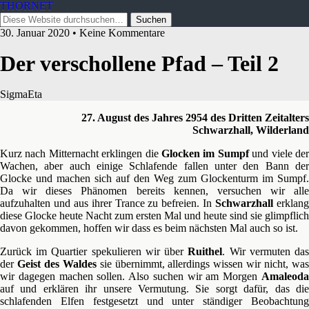
THORNET
30. Januar 2020 • Keine Kommentare
Der verschollene Pfad – Teil 2
SigmaEta
27. August des Jahres 2954 des Dritten Zeitalters
Schwarzhall, Wilderland
Kurz nach Mitternacht erklingen die
Glocken im Sumpf
und viele de
Wachen, aber auch einige Schlafende fallen unter den Bann der
Glocke und machen sich auf den Weg zum Glockenturm im Sumpf.
Da wir dieses Phänomen bereits kennen, versuchen wir alle
aufzuhalten und aus ihrer Trance zu befreien. In
Schwarzhall
erklan
diese Glocke heute Nacht zum ersten Mal und heute sind sie glimpflich
davon gekommen, hoffen wir dass es beim nächsten Mal auch so ist.
Zurück im Quartier spekulieren wir über
Ruithel
. Wir vermuten da
der
Geist des Waldes
sie übernimmt, allerdings wissen wir nicht, wa
wir dagegen machen sollen. Also suchen wir am Morgen
Amaleoda
auf und erklären ihr unsere Vermutung. Sie sorgt dafür, das die
schlafenden Elfen festgesetzt und unter ständiger Beobachtung