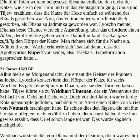
Die fünf Toten wurden beigesetzt. Sheanna erblickte den Geist der
Katze, wie sie in den Turm und um das Heptagramm ging. Gunja und
Tiljew erzählten, dass die Katze der Hexe einfach so während des
Rituals gestorben war. Nun, das Vertrautentier war offensichtlich
gestorben, als Dhana zu Jadminka geworden war. Lyoscho meinte,
Dhanas beste Chance wäre eine Austreibung, aber das erforderte einen
Anker
, der ihr Stärke geben würde. Daraufhin fand Tsaekal
ganz
zufällig
den Körper der Katze. Man richtete sich für die Nacht ein.
Während seiner Wache erinnerte sich Tsaekal daran, dass der
Apothecarius
Rupert
von seiner, also Tsaekals, Transformation
gesprochen hatte…
21. Boron 1023 BF
Albin hielt eine Morgenandacht, die erneut die Geister der Praioten
anlockte. Lyoscho konservierte den Körper der Katze für sechs
Wochen. Es gab keine Spur von Dhana, wie sie den Turm verlassen
hatte. Tiljew führte sie zu
Weidhart Ulmenau
, der ein Veteran aus der
Schlacht von Ochs und Eiche war. Doch vor drei Jahren war er in die
Rotaugensümpfe geflohen, nachdem er im Streit einen Ritter von
Uriel
von Notmark
erschlagen hatte. Er schien dies den Jägern, die mit ihm
Umgang pflegten, nicht erzählt zu haben, denn sonst hätten diese ihm
gewiss erzählt, dass Uriel schon lange tot war. Das wurde sogleich
nachgeholt.
Weidhart wusste nichts von Dhana und dem Dämon, doch war es ihm