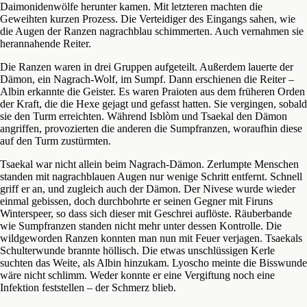
Daimonidenwölfe herunter kamen. Mit letzteren machten die
Geweihten kurzen Prozess. Die Verteidiger des Eingangs sahen, wie
die Augen der Ranzen nagrachblau schimmerten. Auch vernahmen sie
herannahende Reiter.
Die Ranzen waren in drei Gruppen aufgeteilt. Außerdem lauerte der
Dämon, ein Nagrach-Wolf, im Sumpf. Dann erschienen die Reiter –
Albin erkannte die Geister. Es waren Praioten aus dem früheren Orden
der Kraft, die die Hexe gejagt und gefasst hatten. Sie vergingen, sobald
sie den Turm erreichten. Während Isblòm und Tsaekal den Dämon
angriffen, provozierten die anderen die Sumpfranzen, woraufhin diese
auf den Turm zustürmten.
Tsaekal war nicht allein beim Nagrach-Dämon. Zerlumpte Menschen
standen mit nagrachblauen Augen nur wenige Schritt entfernt. Schnell
griff er an, und zugleich auch der Dämon. Der Nivese wurde wieder
einmal gebissen, doch durchbohrte er seinen Gegner mit Firuns
Winterspeer, so dass sich dieser mit Geschrei auflöste. Räuberbande
wie Sumpfranzen standen nicht mehr unter dessen Kontrolle. Die
wildgeworden Ranzen konnten man nun mit Feuer verjagen. Tsaekals
Schulterwunde brannte höllisch. Die etwas unschlüssigen Kerle
suchten das Weite, als Albin hinzukam. Lyoscho meinte die Bisswunde
wäre nicht schlimm. Weder konnte er eine Vergiftung noch eine
Infektion feststellen – der Schmerz blieb.