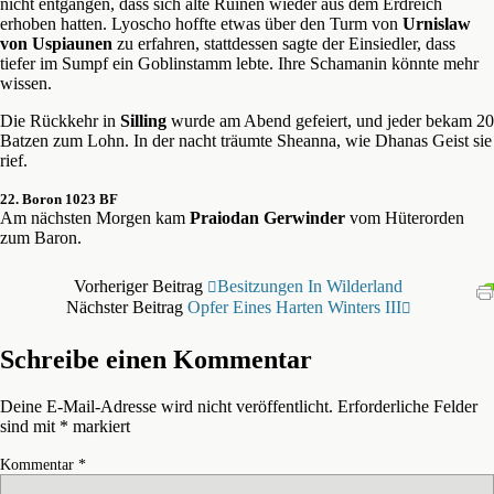
nicht entgangen, dass sich alte Ruinen wieder aus dem Erdreich
erhoben hatten. Lyoscho hoffte etwas über den Turm von
Urnislaw
von Uspiaunen
zu erfahren, stattdessen sagte der Einsiedler, dass
tiefer im Sumpf ein Goblinstamm lebte. Ihre Schamanin könnte mehr
wissen.
Die Rückkehr in
Silling
wurde am Abend gefeiert, und jeder bekam 20
Batzen zum Lohn. In der nacht träumte Sheanna, wie Dhanas Geist sie
rief.
22. Boron 1023 BF
Am nächsten Morgen kam
Praiodan Gerwinder
vom Hüterorden
zum Baron.
Vorheriger Beitrag
Besitzungen In Wilderland
Nächster Beitrag
Opfer Eines Harten Winters III
Schreibe einen Kommentar
Deine E-Mail-Adresse wird nicht veröffentlicht.
Erforderliche Felder
sind mit
*
markiert
Kommentar
*