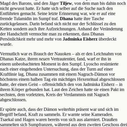
Magd des Barons, und den Jäger
Tiljew
, von dem man bis dahin noch
nicht gewusst hatte. Er hatte sich selber auf die Suche nach den
Entführten gemacht. Seine letzte Erinnerung war, wie er auf eine
fremde Tulamidin im Sumpf traf.
Dhana
hatte ihre Tasche
zurückgelassen. Darin befand sich nicht nur der Schlüssel zu den
Ketten sondern auch ihre Aufzeichnungen. Anhand der Veränderung
der Handschrift vermochte man zu erkennen, dass Dhanas
Persönlichkeit mehr und mehr von
Jadminka Eisherz
überdeckt
wurde.
Vermutlich war es Brauch der Nauoken – als er den Leichnahm von
Dhanas Katze, ihrem
neuen
Vertrautentier, fand, warf er ihn in
einem unbeobachteten Moment in den Sumpf. Lyoscho resümierte
nach einer eingehenden Untersuchung, dass der Turm auf einer
Kraftlinie lag, Dhana zusammen mit einem Nagrach-Dämon vor
höchstens einem halben Tag ein mächtiges Hexenritual abgeschlossen
hatte, der einen Geist – offensichtlich den von Jadminka Eisherz – in
ihrem Körper gebunden hat. Laut den Zeichen hatte sie einen Pakt im
sechsten, dem vorletzten, Kreis der Verdammnis mit Nagrach
abgeschlossen.
Er spürte auch, dass der Dämon weiterhin präsent war und sich im
Begriff befand, Kraft zu sammeln. Er warnte seine Kameraden.
Tsaekal und Hagen waren bereits von sich aus alarmiert. Draußen
sammelten sich Sumpfranzen, während aus dem zweiten Geschoss drei