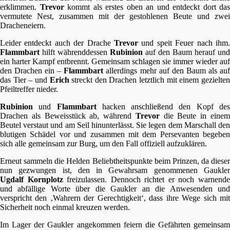
erklimmen.
Trevor
kommt als erstes oben an und entdeckt dort das
vermutete Nest, zusammen mit der gestohlenen Beute und zwei
Dracheneiern.
Leider entdeckt auch der Drache
Trevor
und speit Feuer nach ihm.
Flammbart
hilft währenddessen
Rubinion
auf den Baum herauf und
ein harter Kampf entbrennt. Gemeinsam schlagen sie immer wieder auf
den Drachen ein –
Flammbart
allerdings mehr auf den Baum als au
das Tier – und
Erich
streckt den Drachen letztlich mit einem gezielte
Pfeiltreffer nieder.
Rubinion
und
Flammbart
hacken anschließend den Kopf de
Drachen als Beweisstück ab, während
Trevor
die Beute in eine
Beutel verstaut und am Seil hinunterlässt. Sie legen dem Marschall den
blutigen Schädel vor und zusammen mit dem Persevanten begeben
sich alle gemeinsam zur Burg, um den Fall offiziell aufzuklären.
Erneut sammeln die Helden Beliebtheitspunkte beim Prinzen, da dieser
nun gezwungen ist, den in Gewahrsam genommenen Gaukler
Ugdalf
Kornplotz
freizulassen. Dennoch richtet er noch warnend
und abfällige Worte über die Gaukler an die Anwesenden und
verspricht den ‚Wahrern der Gerechtigkeit‘, dass ihre Wege sich mit
Sicherheit noch einmal kreuzen werden.
Im Lager der Gaukler angekommen feiern die Gefährten gemeinsam