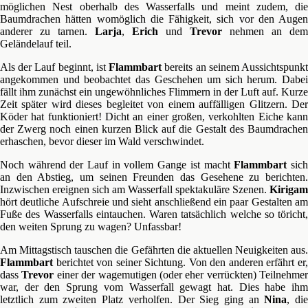
möglichen Nest oberhalb des Wasserfalls und meint zudem, die
Baumdrachen hätten womöglich die Fähigkeit, sich vor den Augen
anderer zu tarnen.
Larja
,
Erich
und
Trevor
nehmen an dem
Geländelauf teil.
Als der Lauf beginnt, ist
Flammbart
bereits an seinem Aussichtspunk
angekommen und beobachtet das Geschehen um sich herum. Dabei
fällt ihm zunächst ein ungewöhnliches Flimmern in der Luft auf. Kurze
Zeit später wird dieses begleitet von einem auffälligen Glitzern. Der
Köder hat funktioniert! Dicht an einer großen, verkohlten Eiche kann
der Zwerg noch einen kurzen Blick auf die Gestalt des Baumdrachen
erhaschen, bevor dieser im Wald verschwindet.
Noch während der Lauf in vollem Gange ist macht
Flammbart
sic
an den Abstieg, um seinen Freunden das Gesehene zu berichten.
Inzwischen ereignen sich am Wasserfall spektakuläre Szenen.
Kirigam
hört deutliche Aufschreie und sieht anschließend ein paar Gestalten am
Fuße des Wasserfalls eintauchen. Waren tatsächlich welche so töricht,
den weiten Sprung zu wagen? Unfassbar!
Am Mittagstisch tauschen die Gefährten die aktuellen Neuigkeiten aus.
Flammbart
berichtet von seiner Sichtung. Von den anderen erfährt er,
dass
Trevor
einer der wagemutigen (oder eher verrückten) Teilnehmer
war, der den Sprung vom Wasserfall gewagt hat. Dies habe ihm
letztlich zum zweiten Platz verholfen. Der Sieg ging an
Nina
, di