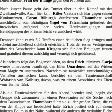
Duell scheidet
Fran der Blutige
gegen den Prüfstein aus.
Nach kurzer Pause geht das Turnier über in den Kampf mit der
Zweihandwaffe. Auch hier kann
Ritter Vartan
sich klar gegen seine
Konkurrenten,
Coran Bilburgh
durchsetzen.
Flammbart
wir
anschließend vom Bräutigam
Ysgol von Tatzenhain
gefordert, de
inzwischen aufgrund der vielen Herabwürdigungen und
Beleidigungen des Prinzen leicht verunsichert wirkt.
Dennoch kann er mit 5:2 Treffern einen deutlichen Sieg erringen und
scheint anschließend sichtlich erleichtert. Trotz der ersten Verärgerung
über das Ausscheiden kann
Kirigam
sich für den Bräutigam freue
und gratuliert diesem aufrichtig und verneigt sich gebührend.
Als nächstes folgt das Bogenschießen, an dem
Erich
teilnimmt.
Larj
wurde unterdessen beauftragt, den Elfen
Onardonor
auf das Wirken
von Magie zu untersuchen. Nachdem sie tatsächlich unrechtmäßiges
Verhalten ausmachen kann, berichtet sie dem Turniermarschall
Wolorion von Kolburg
davon, was zu einem Ausschluss des Elfe
vom Turnier führt.
Als die Turnieraktivitäten für den Abend beendet sind, begibt die
Gruppe sich zusammen mit einem Persevanten auf die Suche nach
dem Baumdrachen.
Flammbart
führt sie zu der großen Eiche, die er
von der Klippe aus beobachtet hatte.
Erich
postiert sich auf eine
höheren Baum in der Nähe, während die anderen die verkohlte Eiche