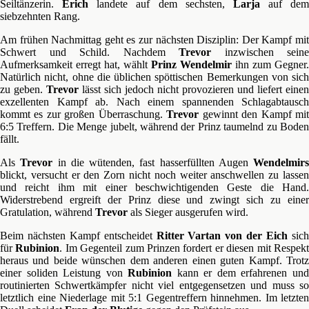
Seiltänzerin.
Erich
landete auf dem sechsten,
Larja
auf dem
siebzehnten Rang.
Am frühen Nachmittag geht es zur nächsten Disziplin: Der Kampf mit
Schwert und Schild. Nachdem
Trevor
inzwischen seine
Aufmerksamkeit erregt hat, wählt
Prinz Wendelmir
ihn zum Gegner.
Natürlich nicht, ohne die üblichen spöttischen Bemerkungen von sich
zu geben.
Trevor
lässt sich jedoch nicht provozieren und liefert einen
exzellenten Kampf ab. Nach einem spannenden Schlagabtausch
kommt es zur großen Überraschung.
Trevor
gewinnt den Kampf mi
6:5 Treffern. Die Menge jubelt, während der Prinz taumelnd zu Boden
fällt.
Als
Trevor
in die wütenden, fast hasserfüllten Augen
Wendelmirs
blickt, versucht er den Zorn nicht noch weiter anschwellen zu lassen
und reicht ihm mit einer beschwichtigenden Geste die Hand.
Widerstrebend ergreift der Prinz diese und zwingt sich zu einer
Gratulation, während
Trevor
als Sieger ausgerufen wird.
Beim nächsten Kampf entscheidet
Ritter Vartan von der Eich
sic
für
Rubinion
. Im Gegenteil zum Prinzen fordert er diesen mit Respek
heraus und beide wünschen dem anderen einen guten Kampf. Trotz
einer soliden Leistung von
Rubinion
kann er dem erfahrenen un
routinierten Schwertkämpfer nicht viel entgegensetzen und muss so
letztlich eine Niederlage mit 5:1 Gegentreffern hinnehmen. Im letzten