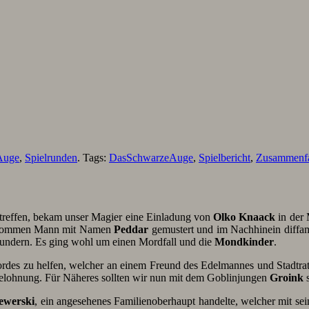
Auge
,
Spielrunden
. Tags:
DasSchwarzeAuge
,
Spielbericht
,
Zusammenf
treffen, bekam unser Magier eine Einladung von
Olko
Knaack
in der
ekommen Mann mit Namen
Peddar
gemustert und im Nachhinein diffa
wundern. Es ging wohl um einen Mordfall und die
Mondkinder
.
ordes zu helfen, welcher an einem Freund des Edelmannes und Stadtra
elohnung. Für Näheres sollten wir nun mit dem Goblinjungen
Groink
s
ewerski
, ein angesehenes Familienoberhaupt handelte, welcher mit se