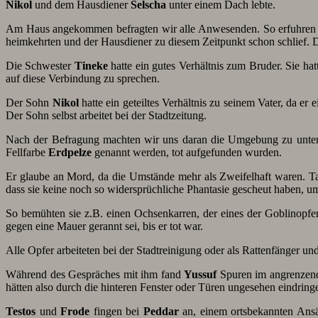
Nikol
und dem Hausdiener
Selscha
unter einem Dach lebte.
Am Haus angekommen befragten wir alle Anwesenden. So erfuhren wi
heimkehrten und der Hausdiener zu diesem Zeitpunkt schon schlief. D
Die Schwester
Tineke
hatte ein gutes Verhältnis zum Bruder. Sie hatt
auf diese Verbindung zu sprechen.
Der Sohn
Nikol
hatte ein geteiltes Verhältnis zu seinem Vater, da er
Der Sohn selbst arbeitet bei der Stadtzeitung.
Nach der Befragung machten wir uns daran die Umgebung zu unte
Fellfarbe
Erdpelze
genannt werden, tot aufgefunden wurden.
Er glaube an Mord, da die Umstände mehr als Zweifelhaft waren. Tats
dass sie keine noch so widersprüchliche Phantasie gescheut haben, u
So bemühten sie z.B. einen Ochsenkarren, der eines der Goblinopfer
gegen eine Mauer gerannt sei, bis er tot war.
Alle Opfer arbeiteten bei der Stadtreinigung oder als Rattenfänger 
Während des Gespräches mit ihm fand
Yussuf
Spuren im angrenzende
hätten also durch die hinteren Fenster oder Türen ungesehen eindrin
Testos
und
Frode
fingen bei
Peddar
an, einem ortsbekannten Ansä