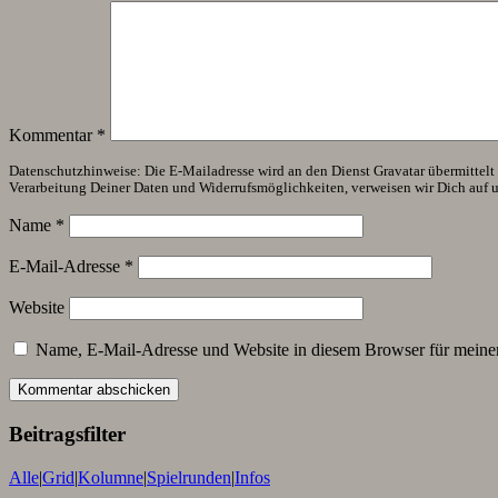
Kommentar
*
Datenschutzhinweise: Die E-Mailadresse wird an den Dienst Gravatar übermittelt (
Verarbeitung Deiner Daten und Widerrufsmöglichkeiten, verweisen wir Dich auf 
Name
*
E-Mail-Adresse
*
Website
Name, E-Mail-Adresse und Website in diesem Browser für meine
Beitragsfilter
Alle
|
Grid
|
Kolumne
|
Spielrunden
|
Infos