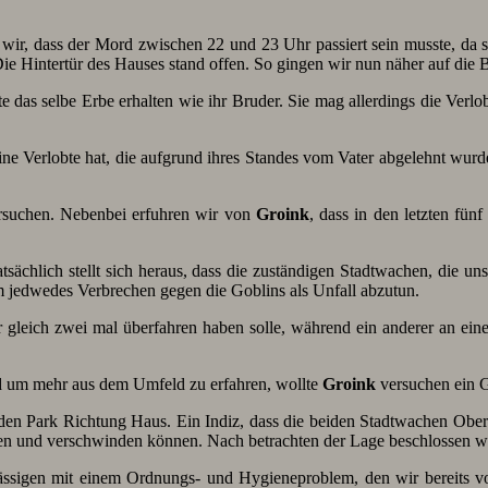
r, dass der Mord zwischen 22 und 23 Uhr passiert sein musste, da s
ie Hintertür des Hauses stand offen. So gingen wir nun näher auf die 
e das selbe Erbe erhalten wie ihr Bruder. Sie mag allerdings die Verlob
 eine Verlobte hat, die aufgrund ihres Standes vom Vater abgelehnt wurd
rsuchen. Nebenbei erfuhren wir von
Groink
, dass in den letzten fün
ächlich stellt sich heraus, dass die zuständigen Stadtwachen, die un
m jedwedes Verbrechen gegen die Goblins als Unfall abzutun.
 gleich zwei mal überfahren haben solle, während ein anderer an ein
und um mehr aus dem Umfeld zu erfahren, wollte
Groink
versuchen ein G
n Park Richtung Haus. Ein Indiz, dass die beiden Stadtwachen Oberf
gen und verschwinden können. Nach betrachten der Lage beschlossen wi
ssigen mit einem Ordnungs- und Hygieneproblem, den wir bereits vo