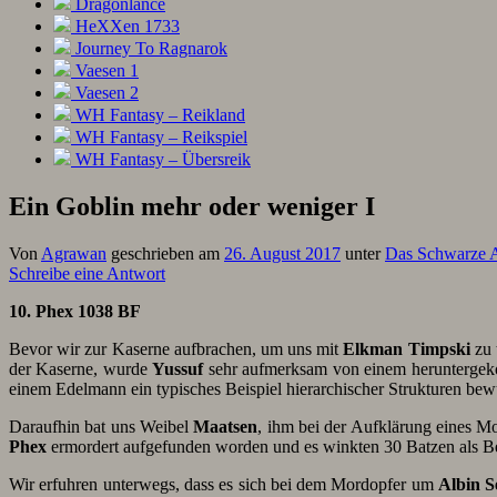
Dragonlance
HeXXen 1733
Journey To Ragnarok
Vaesen 1
Vaesen 2
WH Fantasy – Reikland
WH Fantasy – Reikspiel
WH Fantasy – Übersreik
Ein Goblin mehr oder weniger I
Von
Agrawan
geschrieben am
26. August 2017
unter
Das Schwarze 
Schreibe eine Antwort
10. Phex 1038 BF
Bevor wir zur Kaserne aufbrachen, um uns mit
Elkman
Timpski
zu 
der Kaserne, wurde
Yussuf
sehr aufmerksam von einem herunterg
einem Edelmann ein typisches Beispiel hierarchischer Strukturen be
Daraufhin bat uns Weibel
Maatsen
, ihm bei der Aufklärung eines M
Phex
ermordert aufgefunden worden und es winkten 30 Batzen als B
Wir erfuhren unterwegs, dass es sich bei dem Mordopfer um
Albin S