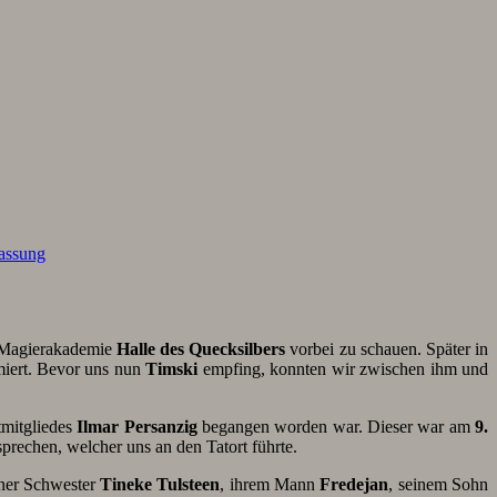
assung
 Magierakademie
Halle des Quecksilbers
vorbei zu schauen. Später in
miert. Bevor uns nun
Timski
empfing, konnten wir zwischen ihm und
tmitgliedes
Ilmar Persanzig
begangen worden war. Dieser war am
9.
prechen, welcher uns an den Tatort führte.
iner Schwester
Tineke
Tulsteen
, ihrem Mann
Fredejan
, seinem Sohn