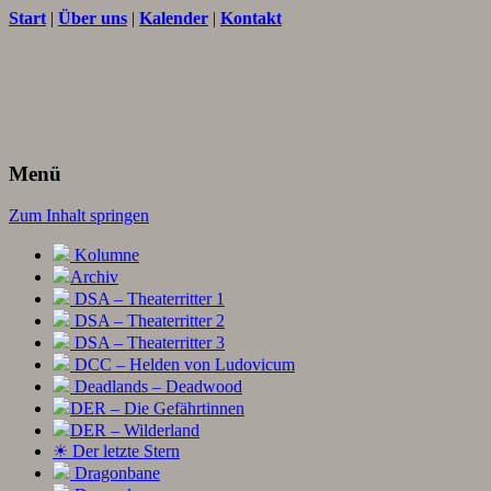
Start
|
Über uns
|
Kalender
|
Kontakt
Texte und Ideen zum Rollenspiel
THORNET
Menü
Zum Inhalt springen
Kolumne
Archiv
DSA – Theaterritter 1
DSA – Theaterritter 2
DSA – Theaterritter 3
DCC – Helden von Ludovicum
Deadlands – Deadwood
DER – Die Gefährtinnen
DER – Wilderland
☀ Der letzte Stern
Dragonbane