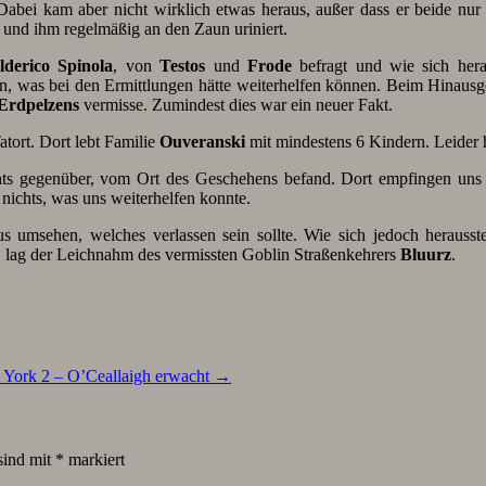
. Dabei kam aber nicht wirklich etwas heraus, außer dass er beide 
 und ihm regelmäßig an den Zaun uriniert.
lderico Spinola
, von
Testos
und
Frode
befragt und wie sich hera
hen, was bei den Ermittlungen hätte weiterhelfen können. Beim Hinau
Erdpelzens
vermisse. Zumindest dies war ein neuer Fakt.
tort. Dort lebt Familie
Ouveranski
mit mindestens 6 Kindern. Leider 
chts gegenüber, vom Ort des Geschehens befand. Dort empfingen un
nichts, was uns weiterhelfen konnte.
 umsehen, welches verlassen sein sollte. Wie sich jedoch herausst
n, lag der Leichnahm des vermissten Goblin Straßenkehrers
Bluurz
.
 York 2 – O’Ceallaigh erwacht
→
sind mit
*
markiert