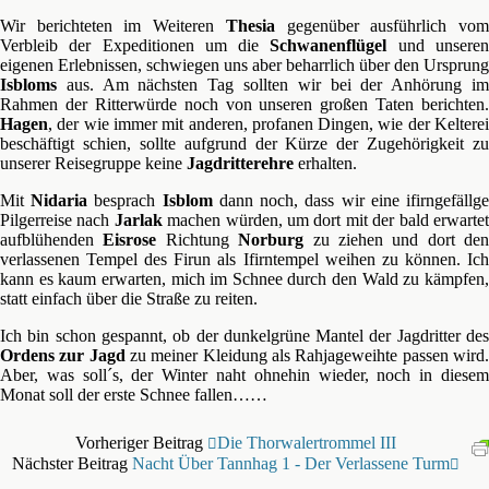
Wir berichteten im Weiteren
Thesia
gegenüber ausführlich vo
Verbleib der Expeditionen um die
Schwanenflügel
und unsere
eigenen Erlebnissen, schwiegen uns aber beharrlich über den Ursprung
Isbloms
aus. Am nächsten Tag sollten wir bei der Anhörung im
Rahmen der Ritterwürde noch von unseren großen Taten berichten.
Hagen
, der wie immer mit anderen, profanen Dingen, wie der Kelterei
beschäftigt schien, sollte aufgrund der Kürze der Zugehörigkeit zu
unserer Reisegruppe keine
Jagdritterehre
erhalten.
Mit
Nidaria
besprach
Isblom
dann noch, dass wir eine ifirngefällg
Pilgerreise nach
Jarlak
machen würden, um dort mit der bald erwarte
aufblühenden
Eisrose
Richtung
Norburg
zu ziehen und dort den
verlassenen Tempel des Firun als Ifirntempel weihen zu können. Ich
kann es kaum erwarten, mich im Schnee durch den Wald zu kämpfen,
statt einfach über die Straße zu reiten.
Ich bin schon gespannt, ob der dunkelgrüne Mantel der Jagdritter des
Ordens zur Jagd
zu meiner Kleidung als Rahjageweihte passen wird
Aber, was soll´s, der Winter naht ohnehin wieder, noch in diesem
Monat soll der erste Schnee fallen……
Vorheriger Beitrag
Die Thorwalertrommel III
Nächster Beitrag
Nacht Über Tannhag 1 - Der Verlassene Turm