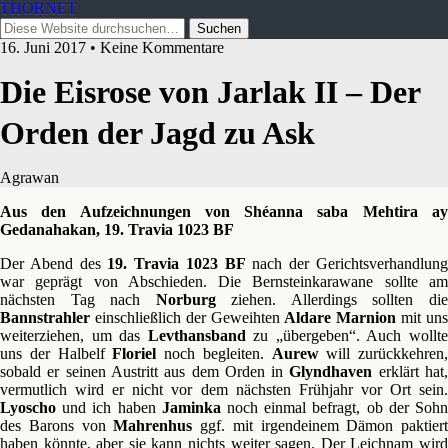
THORNET
16. Juni 2017 • Keine Kommentare
Die Eisrose von Jarlak II – Der
Orden der Jagd zu Ask
Agrawan
Aus den Aufzeichnungen von Shéanna saba Mehtira ay
Gedanahakan, 19. Travia 1023 BF
Der Abend des
19. Travia 1023 BF
nach der Gerichtsverhandlun
war geprägt von Abschieden. Die Bernsteinkarawane sollte am
nächsten Tag nach
Norburg
ziehen. Allerdings sollten di
Bannstrahler
einschließlich der Geweihten
Aldare Marnion
mit un
weiterziehen, um das
Levthansband
zu „übergeben“. Auch wollt
uns der Halbelf
Floriel
noch begleiten.
Aurew
will zurückkehren,
sobald er seinen Austritt aus dem Orden in
Glyndhaven
erklärt hat
vermutlich wird er nicht vor dem nächsten Frühjahr vor Ort sein.
Lyoscho
und ich haben
Jaminka
noch einmal befragt, ob der Soh
des Barons von
Mahrenhus
ggf. mit irgendeinem Dämon paktiert
haben könnte, aber sie kann nichts weiter sagen. Der Leichnam wird