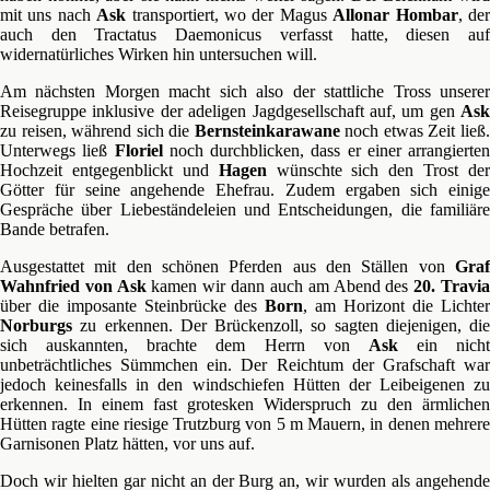
mit uns nach
Ask
transportiert, wo der Magus
Allonar Hombar
, de
auch den Tractatus Daemonicus verfasst hatte, diesen auf
widernatürliches Wirken hin untersuchen will.
Am nächsten Morgen macht sich also der stattliche Tross unserer
Reisegruppe inklusive der adeligen Jagdgesellschaft auf, um gen
Ask
zu reisen, während sich die
Bernsteinkarawane
noch etwas Zeit ließ
Unterwegs ließ
Floriel
noch durchblicken, dass er einer arrangierten
Hochzeit entgegenblickt und
Hagen
wünschte sich den Trost der
Götter für seine angehende Ehefrau. Zudem ergaben sich einige
Gespräche über Liebeständeleien und Entscheidungen, die familiäre
Bande betrafen.
Ausgestattet mit den schönen Pferden aus den Ställen von
Graf
Wahnfried von Ask
kamen wir dann auch am Abend des
20. Travi
über die imposante Steinbrücke des
Born
, am Horizont die Lichter
Norburgs
zu erkennen. Der Brückenzoll, so sagten diejenigen, die
sich auskannten, brachte dem Herrn von
Ask
ein nicht
unbeträchtliches Sümmchen ein. Der Reichtum der Grafschaft war
jedoch keinesfalls in den windschiefen Hütten der Leibeigenen zu
erkennen. In einem fast grotesken Widerspruch zu den ärmlichen
Hütten ragte eine riesige Trutzburg von 5 m Mauern, in denen mehrere
Garnisonen Platz hätten, vor uns auf.
Doch wir hielten gar nicht an der Burg an, wir wurden als angehende