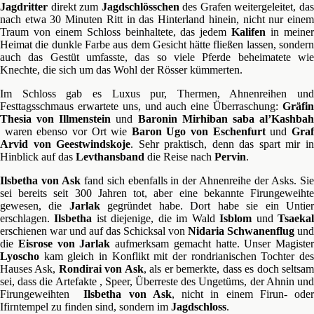
Jagdritter
direkt zum
Jagdschlösschen
des Grafen weitergeleitet, da
nach etwa 30 Minuten Ritt in das Hinterland hinein, nicht nur einem
Traum von einem Schloss beinhaltete, das jedem
Kalifen
in meine
Heimat die dunkle Farbe aus dem Gesicht hätte fließen lassen, sondern
auch das Gestüt umfasste, das so viele Pferde beheimatete wie
Knechte, die sich um das Wohl der Rösser kümmerten.
Im Schloss gab es Luxus pur, Thermen, Ahnenreihen und
Festtagsschmaus erwartete uns, und auch eine Überraschung:
Gräfin
Thesia von Illmenstein
und
Baronin Mirhiban saba al’Kashba
waren ebenso vor Ort wie
Baron Ugo von Eschenfurt
und
Gra
Arvid von Geestwindskoje
. Sehr praktisch, denn das spart mir i
Hinblick auf das
Levthansband
die Reise nach
Pervin
.
Ilsbetha von Ask
fand sich ebenfalls in der Ahnenreihe der Asks. Si
sei bereits seit 300 Jahren tot, aber eine bekannte Firungeweihte
gewesen, die
Jarlak
gegründet habe. Dort habe sie ein Untie
erschlagen.
Ilsbetha
ist diejenige, die im Wald
Isblom
und
Tsaeka
erschienen war und auf das Schicksal von
Nidaria Schwanenflug
und
die
Eisrose von Jarlak
aufmerksam gemacht hatte. Unser Magister
Lyoscho
kam gleich in Konflikt mit der rondrianischen Tochter des
Hauses Ask,
Rondirai von Ask
, als er bemerkte, dass es doch seltsa
sei, dass die Artefakte , Speer, Überreste des Ungetüms, der Ahnin und
Firungeweihten
Ilsbetha von Ask
, nicht in einem Firun- ode
Ifirntempel zu finden sind, sondern im
Jagdschloss
.