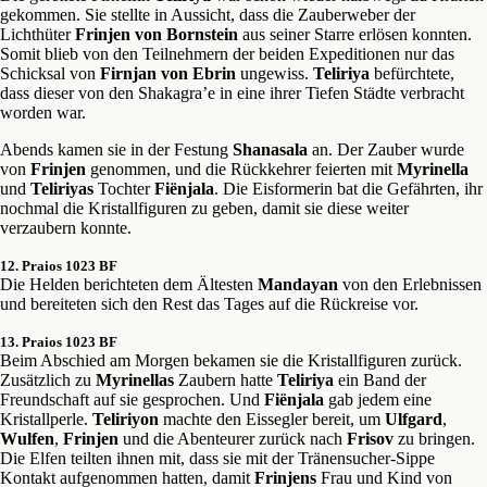
gekommen. Sie stellte in Aussicht, dass die Zauberweber der
Lichthüter
Frinjen von Bornstein
aus seiner Starre erlösen konnten.
Somit blieb von den Teilnehmern der beiden Expeditionen nur das
Schicksal von
Firnjan von Ebrin
ungewiss.
Teliriya
befürchtete,
dass dieser von den Shakagra’e in eine ihrer Tiefen Städte verbracht
worden war.
Abends kamen sie in der Festung
Shanasala
an. Der Zauber wurde
von
Frinjen
genommen, und die Rückkehrer feierten mit
Myrinella
und
Teliriyas
Tochter
Fiënjala
. Die Eisformerin bat die Gefährten, ihr
nochmal die Kristallfiguren zu geben, damit sie diese weiter
verzaubern konnte.
12. Praios 1023 BF
Die Helden berichteten dem Ältesten
Mandayan
von den Erlebnissen
und bereiteten sich den Rest das Tages auf die Rückreise vor.
13. Praios 1023 BF
Beim Abschied am Morgen bekamen sie die Kristallfiguren zurück.
Zusätzlich zu
Myrinellas
Zaubern hatte
Teliriya
ein Band der
Freundschaft auf sie gesprochen. Und
Fiënjala
gab jedem eine
Kristallperle.
Teliriyon
machte den Eissegler bereit, um
Ulfgard
,
Wulfen
,
Frinjen
und die Abenteurer zurück nach
Frisov
zu bringen.
Die Elfen teilten ihnen mit, dass sie mit der Tränensucher-Sippe
Kontakt aufgenommen hatten, damit
Frinjens
Frau und Kind von