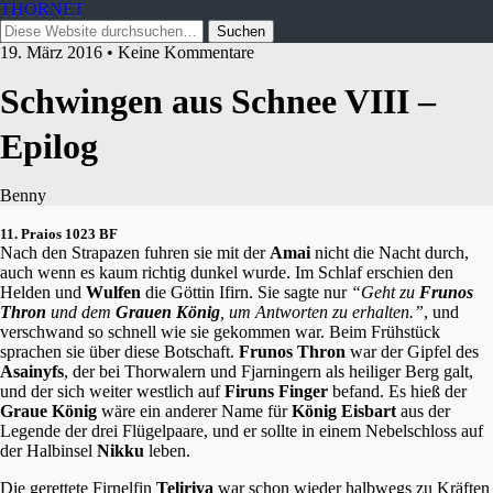
THORNET
19. März 2016 • Keine Kommentare
Schwingen aus Schnee VIII –
Epilog
Benny
11. Praios 1023 BF
Nach den Strapazen fuhren sie mit der
Amai
nicht die Nacht durch,
auch wenn es kaum richtig dunkel wurde. Im Schlaf erschien den
Helden und
Wulfen
die Göttin Ifirn. Sie sagte nur
“Geht zu
Frunos
Thron
und dem
Grauen König
, um Antworten zu erhalten.”
, und
verschwand so schnell wie sie gekommen war. Beim Frühstück
sprachen sie über diese Botschaft.
Frunos Thron
war der Gipfel des
Asainyfs
, der bei Thorwalern und Fjarningern als heiliger Berg galt,
und der sich weiter westlich auf
Firuns Finger
befand. Es hieß der
Graue König
wäre ein anderer Name für
König Eisbart
aus der
Legende der drei Flügelpaare, und er sollte in einem Nebelschloss auf
der Halbinsel
Nikku
leben.
Die gerettete Firnelfin
Teliriya
war schon wieder halbwegs zu Kräften