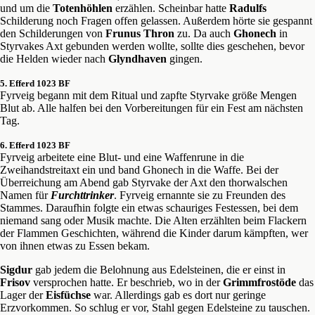
und um die
Totenhöhlen
erzählen. Scheinbar hatte
Radulfs
Schilderung noch Fragen offen gelassen. Außerdem hörte sie gespannt
den Schilderungen von
Frunus Thron
zu. Da auch
Ghonech
in
Styrvakes Axt gebunden werden wollte, sollte dies geschehen, bevor
die Helden wieder nach
Glyndhaven
gingen.
5. Efferd 1023 BF
Fyrveig begann mit dem Ritual und zapfte Styrvake größe Mengen
Blut ab. Alle halfen bei den Vorbereitungen für ein Fest am nächsten
Tag.
6. Efferd 1023 BF
Fyrveig arbeitete eine Blut- und eine Waffenrune in die
Zweihandstreitaxt ein und band Ghonech in die Waffe. Bei der
Überreichung am Abend gab Styrvake der Axt den thorwalschen
Namen für
Furchttrinker
. Fyrveig ernannte sie zu Freunden des
Stammes. Daraufhin folgte ein etwas schauriges Festessen, bei dem
niemand sang oder Musik machte. Die Alten erzählten beim Flackern
der Flammen Geschichten, während die Kinder darum kämpften, wer
von ihnen etwas zu Essen bekam.
Sigdur
gab jedem die Belohnung aus Edelsteinen, die er einst in
Frisov
versprochen hatte. Er beschrieb, wo in der
Grimmfrostöde
das
Lager der
Eisfüchse
war. Allerdings gab es dort nur geringe
Erzvorkommen. So schlug er vor, Stahl gegen Edelsteine zu tauschen.