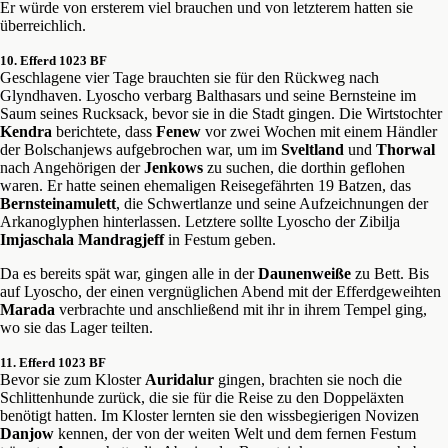
Er würde von ersterem viel brauchen und von letzterem hatten sie
überreichlich.
10. Efferd 1023 BF
Geschlagene vier Tage brauchten sie für den Rückweg nach
Glyndhaven. Lyoscho verbarg Balthasars und seine Bernsteine im
Saum seines Rucksack, bevor sie in die Stadt gingen. Die Wirtstochter
Kendra
berichtete, dass
Fenew
vor zwei Wochen mit einem Händler
der Bolschanjews aufgebrochen war, um im
Sveltland
und
Thorwal
nach Angehörigen der
Jenkows
zu suchen, die dorthin geflohen
waren. Er hatte seinen ehemaligen Reisegefährten 19 Batzen, das
Bernsteinamulett
, die Schwertlanze und seine Aufzeichnungen der
Arkanoglyphen hinterlassen. Letztere sollte Lyoscho der Zibilja
Imjaschala Mandragjeff
in Festum geben.
Da es bereits spät war, gingen alle in der
Daunenweiße
zu Bett. Bis
auf Lyoscho, der einen vergnüglichen Abend mit der Efferdgeweihten
Marada
verbrachte und anschließend mit ihr in ihrem Tempel ging,
wo sie das Lager teilten.
11. Efferd 1023 BF
Bevor sie zum Kloster
Auridalur
gingen, brachten sie noch die
Schlittenhunde zurück, die sie für die Reise zu den Doppeläxten
benötigt hatten. Im Kloster lernten sie den wissbegierigen Novizen
Danjow
kennen, der von der weiten Welt und dem fernen Festum