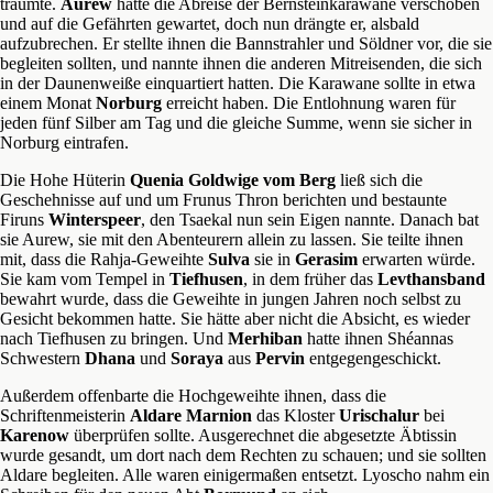
träumte.
Aurew
hatte die Abreise der Bernsteinkarawane verschoben
und auf die Gefährten gewartet, doch nun drängte er, alsbald
aufzubrechen. Er stellte ihnen die Bannstrahler und Söldner vor, die sie
begleiten sollten, und nannte ihnen die anderen Mitreisenden, die sich
in der Daunenweiße einquartiert hatten. Die Karawane sollte in etwa
einem Monat
Norburg
erreicht haben. Die Entlohnung waren für
jeden fünf Silber am Tag und die gleiche Summe, wenn sie sicher in
Norburg eintrafen.
Die Hohe Hüterin
Quenia Goldwige vom Berg
ließ sich die
Geschehnisse auf und um Frunus Thron berichten und bestaunte
Firuns
Winterspeer
, den Tsaekal nun sein Eigen nannte. Danach bat
sie Aurew, sie mit den Abenteurern allein zu lassen. Sie teilte ihnen
mit, dass die Rahja-Geweihte
Sulva
sie in
Gerasim
erwarten würde.
Sie kam vom Tempel in
Tiefhusen
, in dem früher das
Levthansband
bewahrt wurde, dass die Geweihte in jungen Jahren noch selbst zu
Gesicht bekommen hatte. Sie hätte aber nicht die Absicht, es wieder
nach Tiefhusen zu bringen. Und
Merhiban
hatte ihnen Shéannas
Schwestern
Dhana
und
Soraya
aus
Pervin
entgegengeschickt.
Außerdem offenbarte die Hochgeweihte ihnen, dass die
Schriftenmeisterin
Aldare Marnion
das Kloster
Urischalur
bei
Karenow
überprüfen sollte. Ausgerechnet die abgesetzte Äbtissin
wurde gesandt, um dort nach dem Rechten zu schauen; und sie sollten
Aldare begleiten. Alle waren einigermaßen entsetzt. Lyoscho nahm ein