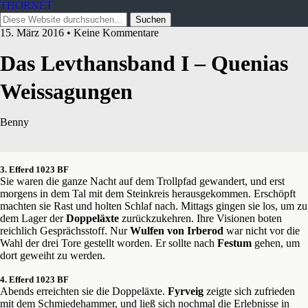
THORNET
15. März 2016 • Keine Kommentare
Das Levthansband I – Quenias
Weissagungen
Benny
3. Efferd 1023 BF
Sie waren die ganze Nacht auf dem Trollpfad gewandert, und erst
morgens in dem Tal mit dem Steinkreis herausgekommen. Erschöpft
machten sie Rast und holten Schlaf nach. Mittags gingen sie los, um zu
dem Lager der
Doppeläxte
zurückzukehren. Ihre Visionen boten
reichlich Gesprächsstoff. Nur
Wulfen von Irberod
war nicht vor die
Wahl der drei Tore gestellt worden. Er sollte nach
Festum
gehen, um
dort geweiht zu werden.
4. Efferd 1023 BF
Abends erreichten sie die Doppeläxte.
Fyrveig
zeigte sich zufrieden
mit dem Schmiedehammer, und ließ sich nochmal die Erlebnisse in