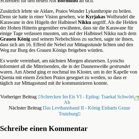
Schreiben für den neuen Abt
Bormund
an sich.
Zusätzlich lehrte sie Aldare, Praios Wunder Lykanthropie zu heilen.
Denn sie hatte in einer Vision gesehen, wie
Kyrjakas
Wolfsrudel die
Karawane in den Hügeln der Halbinsel
Nikku
angriff. Als die Helden
der Hohen Hüterin gegenüber erwähnten, dass sie die Karawane für
einige Tage verlassen mussten, um auf der Halbinsel Nikku nach dem
Grauen König
und seinem Nebelschloss zu suchen, sagte sie ihnen,
dass sich am 16. Efferd die Nebel zur Mittagsstunde lichten und den
Weg zur Burg des Grauen Königs freigeben würden.
Es wurde vereinbart, am nächsten Morgen abzureisen. Lyoscho
informiert all die Mitreisenden, die in der Daunenweiße
gestrandet
waren. Am Abend ging er nochmal ins Kloster, um in der Kapelle von
Quenia mit einem Zeichen Praios gesegnet zu werden, so dass er
täglich zur Mittagsstund mit ihr kommunizieren konnte.
Vorheriger Beitrag
Schrecken Im Eis VI - Epilog: Tsaekal Schwört
Ab
Nächster Beitrag
Das Levthansband II - König Eisbarts Graue
Trutzburg
Schreibe einen Kommentar