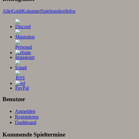
Alle
|
Grid
|
Kolumne
|
Spielrunden
|
Infos
Benutzer
Anmelden
Registrieren
Dashboard
Kommende Spieltermine