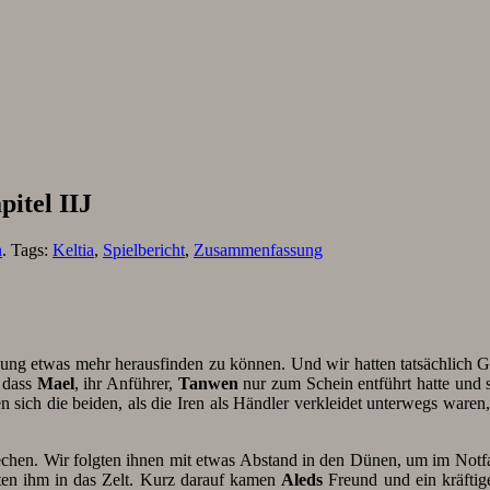
itel IIJ
n
. Tags:
Keltia
,
Spielbericht
,
Zusammenfassung
ng etwas mehr herausfinden zu können. Und wir hatten tatsächlich G
, dass
Mael
, ihr Anführer,
Tanwen
nur zum Schein entführt hatte und s
 sich die beiden, als die Iren als Händler verkleidet unterwegs waren,
chen. Wir folgten ihnen mit etwas Abstand in den Dünen, um im Notfa
lgten ihm in das Zelt. Kurz darauf kamen
Aleds
Freund und ein kräfti