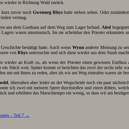
ns wieder in Richtung Wald zurück.
 kurz zuvor noch
Gwenneg
Rhys
hatte stehen sehen. Oder zumindest 
rwinden vermag.
 Iren aus dem Gasthaus auf dem Weg zum Lager befand.
Aled
begegnete
agers waren misstrauisch, bis sie scheinbar den Priester erkannten u
 Geschichte bestätigt hatte. Auch wenn
Wynn
anderer Meinung zu sein 
Spuren von
Rhys
untersuchte und sich dann wieder aus dem Staub macht
 wieder an Kraft zu, als wenn der Priester einen gewissen Einfluss
 ein Stück weit. Später konnte er berichten das zwei der sechs sehr w
en um mit ihnen zu reden, aber als wir am Weg eintrafen waren sie be
nedd
, übersahen aber leider an der Wegscheide noch ein paar sächsisc
onnte ich zwei mit meinem Speer durchstoßen und einen dritten, welche
urück und erhöhten das Marschtempo ein wenig, so dass wir am heutig
sers – Teil 7
→