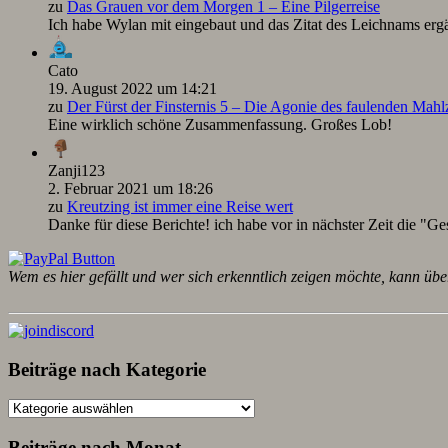
zu
Das Grauen vor dem Morgen 1 – Eine Pilgerreise
Ich habe Wylan mit eingebaut und das Zitat des Leichnams ergä
Cato
19. August 2022 um 14:21
zu
Der Fürst der Finsternis 5 – Die Agonie des faulenden Mah
Eine wirklich schöne Zusammenfassung. Großes Lob!
Zanji123
2. Februar 2021 um 18:26
zu
Kreutzing ist immer eine Reise wert
Danke für diese Berichte! ich habe vor in nächster Zeit die "Ge
Wem es hier gefällt und wer sich erkenntlich zeigen möchte, kann übe
Beiträge nach Kategorie
Beiträge
nach
Kategorie
Beiträge nach Monat