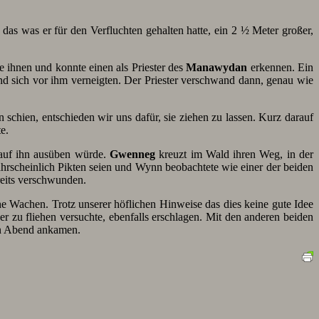
das was er für den Verfluchten gehalten hatte, ein 2 ½ Meter großer,
 ihnen und konnte einen als Priester des
Manawydan
erkennen. Ein
nd sich vor ihm verneigten. Der Priester verschwand dann, genau wie
schien, entschieden wir uns dafür, sie ziehen zu lassen. Kurz darauf
e.
 auf ihn ausüben würde.
Gwenneg
kreuzt im Wald ihren Weg, in der
ahrscheinlich Pikten seien und Wynn beobachtete wie einer der beiden
reits verschwunden.
he Wachen. Trotz unserer höflichen Hinweise das dies keine gute Idee
r zu fliehen versuchte, ebenfalls erschlagen. Mit den anderen beiden
en Abend ankamen.