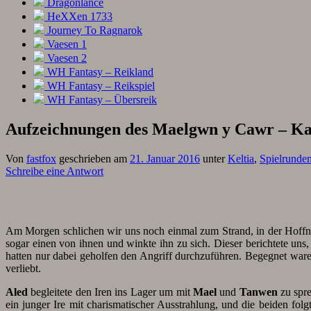
Dragonlance
HeXXen 1733
Journey To Ragnarok
Vaesen 1
Vaesen 2
WH Fantasy – Reikland
WH Fantasy – Reikspiel
WH Fantasy – Übersreik
Aufzeichnungen des Maelgwn y Cawr – Kap
Von
fastfox
geschrieben am
21. Januar 2016
unter
Keltia
,
Spielrunde
Schreibe eine Antwort
Am Morgen schlichen wir uns noch einmal zum Strand, in der Hoffnu
sogar einen von ihnen und winkte ihn zu sich. Dieser berichtete uns
hatten nur dabei geholfen den Angriff durchzuführen. Begegnet waren
verliebt.
Aled
begleitete den Iren ins Lager um mit
Mael
und
Tanwen
zu spre
ein junger Ire mit charismatischer Ausstrahlung, und die beiden fo