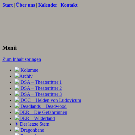
Start
|
Über uns
|
Kalender
|
Kontakt
Texte und Ideen zum Rollenspiel
THORNET
Menü
Zum Inhalt springen
Kolumne
Archiv
DSA – Theaterritter 1
DSA – Theaterritter 2
DSA – Theaterritter 3
DCC – Helden von Ludovicum
Deadlands – Deadwood
DER – Die Gefährtinnen
DER – Wilderland
☀ Der letzte Stern
Dragonbane