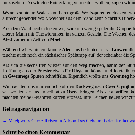
umzusehen. Da wir eine Entdeckung vermeiden wollten, zogen wir u
Wynn
konnte im Wald dann bärengroße Wolfsspuren entdecken, wo
aufrecht gehender Wolf, welcher aus dem Stand zehn Schritt zu übe
Aus dem Wald beobachteten wir, wie sich wenig später die Gruppe
älterer Mann mit Tätowierungen im ganzen Gesicht. Die Wachen des L
Aled
vorher im Zelt von
Mael
.
Während wir warteten, konnte
Aled
uns berichten, dass
Tanwen
die
tauchte auch noch ein sächsischer Spähtrupp auf, der scheinbar die 
Als sich die sechs Iren wieder auf den Weg machen, nahm der Sturm
Hoffnung das der Priester etwas für
Rhys
tun könne, und folgte ihnen
an
Gwennegs
Spuren schnüffelte. Eigentlich wollte uns
Gwenneg
hol
Wir machten uns nun endlich auf den Rückweg nach
Caer Cyngha
sei, wollten sie uns unbedingt zu
Osrec
bringen. Als sie angriffen, k
machten meine Gefährten kurzen Prozess. Ihre Leichen ließen wir z
Beitragsnavigation
←
Maelgwn y Cawr: Reisen in Albion
Das Geheimnis des Krähenwas
Schreibe einen Kommentar