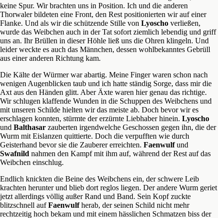
keine Spur. Wir brachten uns in Position. Ich und die anderen
Thorwaler bildeten eine Front, den Rest positionierten wir auf einer
Flanke. Und als wir die schützende Stille von
Lyoscho
verließen,
wurde das Weibchen auch in der Tat sofort ziemlich lebendig und griff
uns an. Ihr Brüllen in dieser Höhle ließ uns die Ohren klingeln. Und
leider weckte es auch das Männchen, dessen wohlbekanntes Gebrüll
aus einer anderen Richtung kam.
Die Kälte der Würmer war abartig. Meine Finger waren schon nach
wenigen Augenblicken taub und ich hatte ständig Sorge, dass mir die
Axt aus den Händen glitt. Aber Äxte waren hier genau das richtige.
Wir schlugen klaffende Wunden in die Schuppen des Weibchens und
mit unseren Schilde hielten wir das meiste ab. Doch bevor wir es
erschlagen konnten, stürmte der erzürnte Liebhaber hinein.
Lyoscho
und
Balthasar
zauberten irgendwelche Geschossen gegen ihn, die der
Wurm mit Eislanzen quittierte. Doch die verpufften wie durch
Geisterhand bevor sie die Zauberer erreichten.
Faenwulf
und
Swafnild
nahmen den Kampf mit ihm auf, während der Rest auf das
Weibchen einschlug.
Endlich knickten die Beine des Weibchens ein, der schwere Leib
krachten herunter und blieb dort reglos liegen. Der andere Wurm geriet
jetzt allerdings völlig außer Rand und Band. Sein Kopf zuckte
blitzschnell auf
Faenwulf
herab, der seinen Schild nicht mehr
rechtzeitig hoch bekam und mit einem hässlichen Schmatzen biss der