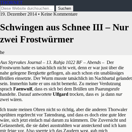
THORNET
19. Dezember 2014 • Keine Kommentare
Schwingen aus Schnee III – Nur
zwei Frostwürmer
he
Aus Styrvakes Journal – 13. Rahja 1022 BF – Abends
– Der
Frostwurm hatte es tatsächlich nicht weit, denn er war just über die
nahe gelegene Bergkette geflogen, als auch schon ein unablässiges
Brüllen einsetzte. Der Wurm musste tatsächlich im Nachbartal gelandet
sein. Immerhin hatte er uns nicht bemerkt. Zu meiner Verdutzung
sprach
Faenwulf
, dass es sich bei dem Brüllen um Paarungsrufe
handelte. Darauf antwortete
Ulfgard
trocken, dass es ja dann
nur
zwei wären.
Ich traute meinen Ohren nicht so richtig, aber die anderen Thorwaler
sprühten regelrecht vor Tatendrang, und dass es doch eine gute Idee
wäre, sich jetzt einfach mal darum zu kümmern. Die Zuversicht und
Gelassenheit, die sie dabei ausstrahlten war ansteckend und ich kam
mir feige vor. Also sperrte ich das Zaudern weg, gab mich