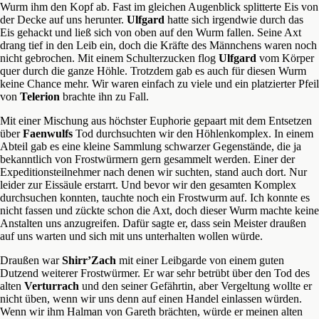
Wurm ihm den Kopf ab. Fast im gleichen Augenblick splitterte Eis von
der Decke auf uns herunter.
Ulfgard
hatte sich irgendwie durch das
Eis gehackt und ließ sich von oben auf den Wurm fallen. Seine Axt
drang tief in den Leib ein, doch die Kräfte des Männchens waren noch
nicht gebrochen. Mit einem Schulterzucken flog
Ulfgard
vom Körper
quer durch die ganze Höhle. Trotzdem gab es auch für diesen Wurm
keine Chance mehr. Wir waren einfach zu viele und ein platzierter Pfeil
von
Telerion
brachte ihn zu Fall.
Mit einer Mischung aus höchster Euphorie gepaart mit dem Entsetzen
über
Faenwulfs
Tod durchsuchten wir den Höhlenkomplex. In einem
Abteil gab es eine kleine Sammlung schwarzer Gegenstände, die ja
bekanntlich von Frostwürmern gern gesammelt werden. Einer der
Expeditionsteilnehmer nach denen wir suchten, stand auch dort. Nur
leider zur Eissäule erstarrt. Und bevor wir den gesamten Komplex
durchsuchen konnten, tauchte noch ein Frostwurm auf. Ich konnte es
nicht fassen und zückte schon die Axt, doch dieser Wurm machte keine
Anstalten uns anzugreifen. Dafür sagte er, dass sein Meister draußen
auf uns warten und sich mit uns unterhalten wollen würde.
Draußen war
Shirr’Zach
mit einer Leibgarde von einem guten
Dutzend weiterer Frostwürmer. Er war sehr betrübt über den Tod des
alten
Verturrach
und den seiner Gefährtin, aber Vergeltung wollte er
nicht üben, wenn wir uns denn auf einen Handel einlassen würden.
Wenn wir ihm Halman von Gareth brächten, würde er meinen alten