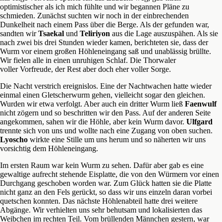
optimistischer als ich mich fühlte und wir begannen Pläne zu
schmieden. Zunächst suchten wir noch in der einbrechenden
Dunkelheit nach einem Pass über die Berge. Als der gefunden war,
sandten wir
Tsaekal
und
Teliriyon
aus die Lage auszuspähen. Als sie
nach zwei bis drei Stunden wieder kamen, berichteten sie, dass der
Wurm vor einem großen Höhleneingang saß und unablässig brüllte.
Wir fielen alle in einen unruhigen Schlaf. Die Thorwaler
voller Vorfreude, der Rest aber doch eher voller Sorge.
Die Nacht verstrich ereignislos. Eine der Nachtwachen hatte wieder
einmal einen Gletscherwurm gehen, vielleicht sogar den gleichen.
Wurden wir etwa verfolgt. Aber auch ein dritter Wurm ließ
Faenwulf
nicht zögern und so beschritten wir den Pass. Auf der anderen Seite
angekommen, sahen wir die Höhle, aber kein Wurm davor.
Ulfgard
trennte sich von uns und wollte nach eine Zugang von oben suchen.
Lyoscho
wirkte eine Stille um uns herum und so näherten wir uns
vorsichtig dem Höhleneingang.
Im ersten Raum war kein Wurm zu sehen. Dafür aber gab es eine
gewaltige aufrecht stehende Eisplatte, die von den Würmern vor einen
Durchgang geschoben worden war. Zum Glück hatten sie die Platte
nicht ganz an den Fels gerückt, so dass wir uns einzeln daran vorbei
quetschen konnten. Das nächste Höhlenabteil hatte drei weitere
Abgänge. Wir verhielten uns sehr behutsam und lokalisierten das
Weibchen im rechten Teil. Vom brüllenden Männchen gestern, war