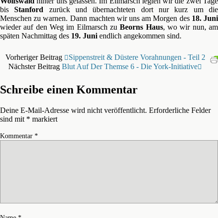
Wolfswald
hinter uns gelassen. Im Eilmarsch legten wir die zwei Tage
bis
Stanford
zurück und übernachteten dort nur kurz um di
Menschen zu warnen. Dann machten wir uns am Morgen des
18. Jun
wieder auf den Weg im Eilmarsch zu
Beorns Haus
, wo wir nun, a
späten Nachmittag des
19. Juni
endlich angekommen sind.
Vorheriger Beitrag
Sippenstreit & Düstere Vorahnungen - Teil 2
Nächster Beitrag
Blut Auf Der Themse 6 - Die York-Initiative
Schreibe einen Kommentar
Deine E-Mail-Adresse wird nicht veröffentlicht.
Erforderliche Felder
sind mit
*
markiert
Kommentar
*
Name
*