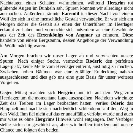
Nachtaugen einen Schatten wahrnehmen, während
Hergrim
ro
glühende Augen im Dunkeln sah, Spuren konnten wir allerdings nicht
ausmachen. Außerdem träumte
Earendil
in dieser Nacht von einem
Wolf der sich in eine menschliche Gestalt verwandelte. Er war sich am
Morgen sicher die Gestalt als einen der Unterführer im Heerlager
erkannt zu haben und vermochte sich außerdem an eine Geschichte
aus der Zeit des
Hexenkönigs von Angmar
zu erinnern. Dies
handelte von einem Bergstamm, dessen Angehörige der Verwandlung
in Wölfe mächtig waren.
Am Morgen brachen wir unser Lager ab und verwischten unsere
Spuren. Nach einiger Suche, vermochte
Roderic
den perfekten
Lagerplatz, keine Meile vom Heerlager entfernt, ausfindig zu machen.
Zwischen hohen Bäumen war eine zufällige Entdeckung nahezu
ausgeschlossen und dies gab uns eine gute Basis für unser weiteres
Vorgehen.
Gegen Mittag machten sich
Hergrim
und ich auf dem Weg zu
Heerlager, um die momentane Lage auszuspähen. Nachdem wir einige
Zeit das Treiben im Lager beobachtet hatten, verlies
Oderic
da
Hauptzelt und machte sich nachdenklich schlendernd auf den Weg in
den Wald. Ihm fiel nicht auf das er unauffällig verfolgt wurde und auch
mir wäre es ohne
Hergrims
Hinweis wohl entgangen. Der Verfolge
stellte sich sehr geschickt an, aber wir hofften trotzdem auf unsere
Chance und folgten den beiden.