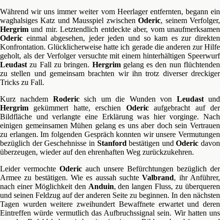
Während wir uns immer weiter vom Heerlager entfernten, begann ein
waghalsiges Katz und Mausspiel zwischen
Oderic
, seinem Verfolger
Hergrim
und mir. Letztendlich entdeckte aber, vom unaufmerksamen
Oderic
einmal abgesehen, jeder jeden und so kam es zur direkten
Konfrontation. Glücklicherweise hatte ich gerade die anderen zur Hilfe
geholt, als der Verfolger versuchte mit einem hinterhältigen Speerwurf
Leudast
zu Fall zu bringen.
Hergrim
gelang es den nun flüchtenden
zu stellen und gemeinsam brachten wir ihn trotz diverser dreckiger
Tricks zu Fall.
Kurz nachdem
Roderic
sich um die Wunden von
Leudast
un
Hergrim
gekümmert hatte, erschien
Oderic
aufgebracht auf de
Bildfläche und verlangte eine Erklärung was hier vorginge. Nach
einigen gemeinsamen Mühen gelang es uns aber doch sein Vertrauen
zu erlangen. Im folgenden Gespräch konnten wir unsere Vermutungen
bezüglich der Geschehnisse in
Stanford
bestätigen und
Oderic
davon
überzeugen, wieder auf den ehrenhaften Weg zurückzukehren.
Leider vermochte
Oderic
auch unsere Befürchtungen bezüglich der
Armee zu bestätigen. Wie es aussah suchte
Valbrand
, ihr Anführer
nach einer Möglichkeit den
Anduin
, den langen Fluss, zu überquere
und seinen Feldzug auf der anderen Seite zu beginnen. In den nächsten
Tagen wurden weitere zweihundert Bewaffnete erwartet und deren
Eintreffen würde vermutlich das Aufbruchssignal sein. Wir hatten uns