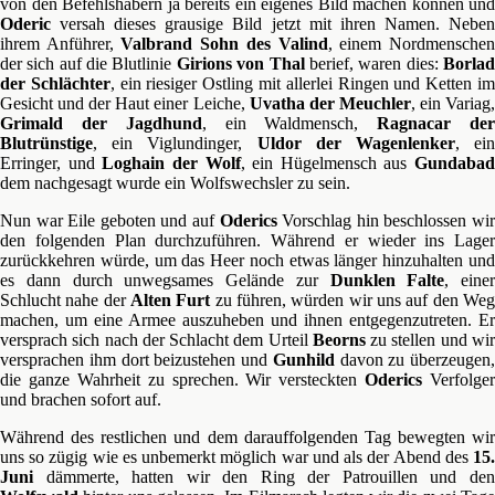
von den Befehlshabern ja bereits ein eigenes Bild machen können und
Oderic
versah dieses grausige Bild jetzt mit ihren Namen. Neben
ihrem Anführer,
Valbrand Sohn des Valind
, einem Nordmensche
der sich auf die Blutlinie
Girions von Thal
berief, waren dies:
Borla
der Schlächter
, ein riesiger Ostling mit allerlei Ringen und Ketten i
Gesicht und der Haut einer Leiche,
Uvatha der Meuchler
, ein Variag
Grimald der Jagdhund
, ein Waldmensch,
Ragnacar de
Blutrünstige
, ein Viglundinger,
Uldor der Wagenlenker
, ei
Erringer, und
Loghain der Wolf
, ein Hügelmensch aus
Gundabad
dem nachgesagt wurde ein Wolfswechsler zu sein.
Nun war Eile geboten und auf
Oderics
Vorschlag hin beschlossen wi
den folgenden Plan durchzuführen. Während er wieder ins Lager
zurückkehren würde, um das Heer noch etwas länger hinzuhalten und
es dann durch unwegsames Gelände zur
Dunklen Falte
, einer
Schlucht nahe der
Alten Furt
zu führen, würden wir uns auf den We
machen, um eine Armee auszuheben und ihnen entgegenzutreten. Er
versprach sich nach der Schlacht dem Urteil
Beorns
zu stellen und wi
versprachen ihm dort beizustehen und
Gunhild
davon zu überzeugen,
die ganze Wahrheit zu sprechen. Wir versteckten
Oderics
Verfolger
und brachen sofort auf.
Während des restlichen und dem darauffolgenden Tag bewegten wir
uns so zügig wie es unbemerkt möglich war und als der Abend des
15.
Juni
dämmerte, hatten wir den Ring der Patrouillen und de