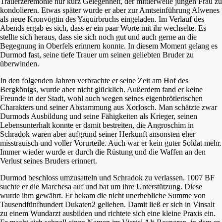
Trauerzeremonie nur kurz Gelegenheit, der mittlerweile jungen Frau zu
kondolieren. Etwas später wurde er aber zur Amtseinführung Alwenes
als neue Kronvögtin des Yaquirbruchs eingeladen. Im Verlauf des
Abends ergab es sich, dass er ein paar Worte mit ihr wechselte. Es
stellte sich heraus, dass sie sich noch gut und auch gerne an die
Begegnung in Oberfels erinnern konnte. In diesem Moment gelang es
Durmod fast, seine tiefe Trauer um seinen geliebten Bruder zu
überwinden.
In den folgenden Jahren verbrachte er seine Zeit am Hof des
Bergkönigs, wurde aber nicht glücklich. Außerdem fand er keine
Freunde in der Stadt, wohl auch wegen seines eigenbrötlerischen
Charakters und seiner Abstammung aus Xorlosch. Man schätzte zwar
Durmods Ausbildung und seine Fähigkeiten als Krieger, seinen
Lebensunterhalt konnte er damit bestreiten, die Angroschim in
Schradok waren aber aufgrund seiner Herkunft ansonsten eher
misstrauisch und voller Vorurteile. Auch war er kein guter Soldat mehr.
Immer wieder wurde er durch die Rüstung und die Waffen an den
Verlust seines Bruders erinnert.
Durmod beschloss umzusatteln und Schradok zu verlassen. 1007 BF
suchte er die Marchesa auf und bat um ihre Unterstützung. Diese
wurde ihm gewährt. Er bekam die nicht unerhebliche Summe von
Tausendfünfhundert Dukaten2 geliehen. Damit ließ er sich in Vinsalt
zu einem Wundarzt ausbilden und richtete sich eine kleine Praxis ein.