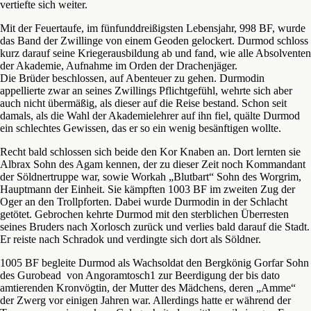
vertiefte sich weiter.
Mit der Feuertaufe, im fünfunddreißigsten Lebensjahr, 998 BF, wurde
das Band der Zwillinge von einem Geoden gelockert. Durmod schloss
kurz darauf seine Kriegerausbildung ab und fand, wie alle Absolventen
der Akademie, Aufnahme im Orden der Drachenjäger.
Die Brüder beschlossen, auf Abenteuer zu gehen. Durmodin
appellierte zwar an seines Zwillings Pflichtgefühl, wehrte sich aber
auch nicht übermäßig, als dieser auf die Reise bestand. Schon seit
damals, als die Wahl der Akademielehrer auf ihn fiel, quälte Durmod
ein schlechtes Gewissen, das er so ein wenig besänftigen wollte.
Recht bald schlossen sich beide den Kor Knaben an. Dort lernten sie
Albrax Sohn des Agam kennen, der zu dieser Zeit noch Kommandant
der Söldnertruppe war, sowie Workah „Blutbart“ Sohn des Worgrim,
Hauptmann der Einheit. Sie kämpften 1003 BF im zweiten Zug der
Oger an den Trollpforten. Dabei wurde Durmodin in der Schlacht
getötet. Gebrochen kehrte Durmod mit den sterblichen Überresten
seines Bruders nach Xorlosch zurück und verlies bald darauf die Stadt.
Er reiste nach Schradok und verdingte sich dort als Söldner.
1005 BF begleite Durmod als Wachsoldat den Bergkönig Gorfar Sohn
des Gurobead von Angoramtosch1 zur Beerdigung der bis dato
amtierenden Kronvögtin, der Mutter des Mädchens, deren „Amme“
der Zwerg vor einigen Jahren war. Allerdings hatte er während der