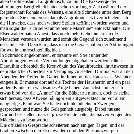
alten Grolmenstadt, Lolgrolmosch, zu tun. Die Erzzwerge der
abtrünnigen Bergfreiheit hatten schon vor langer Zeit (während der
Regentschaft Rohals des Weisen), eine alte Schmiede unter dem Berg
gefunden. Sie nannten sie damals Angrolmûr. Jetzt verdichteten sich
die Hinweise, dass noch weitere Stollen geöffnet worden waren und
man sogar die „sich selbst antreibende Maschine“ entdeckt hatte. Die
Eisenwalder hatten Angst, dass noch mehr Geheimnisse an die
Menschen verraten wurden und somit die Gegend sich zunehmend
destabilisierte. Dazu kam, dass man die Gerätschaften der Abtrünnigen
für wenig angroschgefällig hielt.
In Schradok angekommen, entbrannte ein Streit unter den
Abordnungen, wo die Verhandlungen abgehalten werden sollten.
Daraufhin erbot sich die Kronvögtin des Yaquirbruchs, ihr Anwesen in
dem Städtchen Oberfels zur Verfügung zu stellen. Durmod war an den
Abenden der Treffen im Garten im Innenhof des Hauses als Wächter
eingeteilt. Er musste dort auf die Tochter der Hausherrin und ein paar
andere Kinder ein wachsames Auge haben. Zunächst kam er sich
etwas blöd vor, die „Amme“ für die Bälger zu mimen, doch es stellte
sich heraus, dass Alwene Sâlingor ein aufgewecktes und vor allem
neugieriges Kind war. Sie hatte noch nie mit einem Zwergen
gesprochen und nutzte die Gelegenheit ausgiebig. Dabei musste
Durmod feststellen, dass er große Freude hatte, die naiven Fragen des
Mädchens zu beantworten.
Die offiziellen Gespräche scheiterten nach einigen Tagen, und der
Graben zwischen den Eisenwaldern und den Phecanozwergen