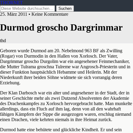
THORNET
25. März 2011 • Keine Kommentare
Durmod groscho Dargrimmar
thd
Geboren wurde Durmod am 20. Nebelmond 963 BF als Zwilling
(Rogar) von Durmodin in den Hallen von Xorlosch. Der Vater,
Dargrimmar groscho Durgolim war ein angesehener Feinmechaniker,
die Mutter Tulrama groschna Tulreme war Angrosch-Priesterin und in
dieser Funktion hauptsächlich Hebamme und Heilerin. Mit der
Niederkunft ihrer beiden Söhne widmete
sie sich vorrangig deren
Erziehung.
Der Klan Darbosch war ein alter und angesehener in der Stadt, der in
seiner Geschichte mehr als zwei Dutzend Absolventen der Akademie
des Drachenkampfes zu Xorlosch hervorgebracht hatte. Man munkelte
allerdings, dass ein Fluch auf ihm lag, denn von all den wahrhaft
fähigen Kämpfern der Sippe die ausgezogen waren, erschlug niemand
einen Drachen, viele kehrten niemals in ihre Heimat zurück.
Durmod hatte eine behütete und glückliche Kindheit. Er und sein