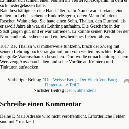
Er macht sich schnell einen Namen im Viertel Alt-Bosparan, in dem er
sich niedergelassen hatte.
Bald beschäftigte er eine Haushälterin. Ihr Name war Traviane, eine
mitten im Leben stehende Enddreißigerin, deren Mann früh dem
Raschen Wahn erlag. Sie hatte einen Sohn, Thalian, den Durmod, als
er zwölf Jahre alt war, als Lehrling aufnahm. Die Geschäfte in der
Stadt gingen gut, und er war zufrieden. Er konnte seinen Kredit bei der
Nordlandbank bedienen und ein bescheidenes Leben führen.
1017 BF, Thalian war mittlerweile fünfzehn, brach der Zwerg mit
seinem Lehrling nach Grangor auf, um vom vierten bis achten Rahja
die große Warenschau zu besuchen. Dort wollte er nach chirurgischem
Werkzeug Ausschau halten und seine Vorräte an Kräutern und
Tinkturen aufstocken.
Vorheriger Beitrag
Der Weisse Berg - Der Fluch Von Burg
Dragenstein: Teil 7
Nächster Beitrag
Der Kuhhandel
Schreibe einen Kommentar
Deine E-Mail-Adresse wird nicht veröffentlicht.
Erforderliche Felder
sind mit
*
markiert