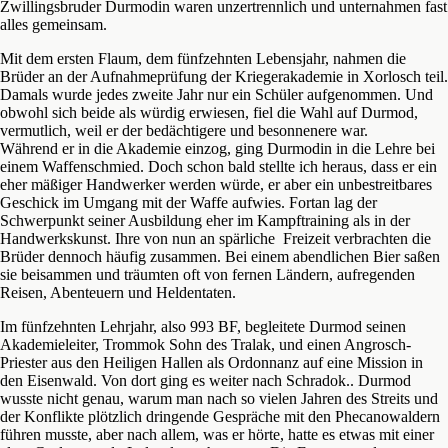
Zwillingsbruder Durmodin waren unzertrennlich und unternahmen fast
alles gemeinsam.
Mit dem ersten Flaum, dem fünfzehnten Lebensjahr, nahmen die
Brüder an der Aufnahmeprüfung der Kriegerakademie in Xorlosch teil.
Damals wurde jedes zweite Jahr nur ein Schüler aufgenommen. Und
obwohl sich beide als würdig erwiesen, fiel die Wahl auf Durmod,
vermutlich, weil er der bedächtigere und besonnenere war.
Während er in die Akademie einzog, ging Durmodin in die Lehre bei
einem Waffenschmied. Doch schon bald stellte ich heraus, dass er ein
eher mäßiger Handwerker werden würde, er aber ein unbestreitbares
Geschick im Umgang mit der Waffe aufwies. Fortan lag der
Schwerpunkt seiner Ausbildung eher im Kampftraining als in der
Handwerkskunst. Ihre von nun an spärliche Freizeit verbrachten die
Brüder dennoch häufig zusammen. Bei einem abendlichen Bier saßen
sie beisammen und träumten oft von fernen Ländern, aufregenden
Reisen, Abenteuern und Heldentaten.
Im fünfzehnten Lehrjahr, also 993 BF, begleitete Durmod seinen
Akademieleiter, Trommok Sohn des Tralak, und einen Angrosch-
Priester aus den Heiligen Hallen als Ordonnanz auf eine Mission in
den Eisenwald. Von dort ging es weiter nach Schradok.. Durmod
wusste nicht genau, warum man nach so vielen Jahren des Streits und
der Konflikte plötzlich dringende Gespräche mit den Phecanowaldern
führen musste, aber nach allem, was er hörte, hatte es etwas mit einer