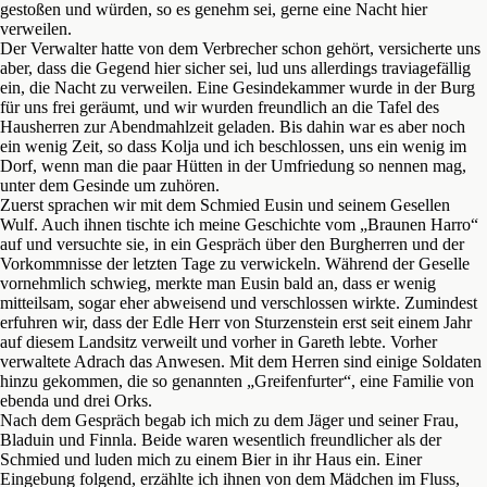
gestoßen und würden, so es genehm sei, gerne eine Nacht hier
verweilen.
Der Verwalter hatte von dem Verbrecher schon gehört, versicherte uns
aber, dass die Gegend hier sicher sei, lud uns allerdings traviagefällig
ein, die Nacht zu verweilen. Eine Gesindekammer wurde in der Burg
für uns frei geräumt, und wir wurden freundlich an die Tafel des
Hausherren zur Abendmahlzeit geladen. Bis dahin war es aber noch
ein wenig Zeit, so dass Kolja und ich beschlossen, uns ein wenig im
Dorf, wenn man die paar Hütten in der Umfriedung so nennen mag,
unter dem Gesinde um zuhören.
Zuerst sprachen wir mit dem Schmied Eusin und seinem Gesellen
Wulf. Auch ihnen tischte ich meine Geschichte vom „Braunen Harro“
auf und versuchte sie, in ein Gespräch über den Burgherren und der
Vorkommnisse der letzten Tage zu verwickeln. Während der Geselle
vornehmlich schwieg, merkte man Eusin bald an, dass er wenig
mitteilsam, sogar eher abweisend und verschlossen wirkte. Zumindest
erfuhren wir, dass der Edle Herr von Sturzenstein erst seit einem Jahr
auf diesem Landsitz verweilt und vorher in Gareth lebte. Vorher
verwaltete Adrach das Anwesen. Mit dem Herren sind einige Soldaten
hinzu gekommen, die so genannten „Greifenfurter“, eine Familie von
ebenda und drei Orks.
Nach dem Gespräch begab ich mich zu dem Jäger und seiner Frau,
Bladuin und Finnla. Beide waren wesentlich freundlicher als der
Schmied und luden mich zu einem Bier in ihr Haus ein. Einer
Eingebung folgend, erzählte ich ihnen von dem Mädchen im Fluss,