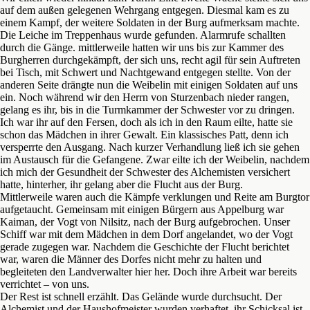
auf dem außen gelegenen Wehrgang entgegen. Diesmal kam es zu
einem Kampf, der weitere Soldaten in der Burg aufmerksam machte.
Die Leiche im Treppenhaus wurde gefunden. Alarmrufe schallten
durch die Gänge. mittlerweile hatten wir uns bis zur Kammer des
Burgherren durchgekämpft, der sich uns, recht agil für sein Auftreten
bei Tisch, mit Schwert und Nachtgewand entgegen stellte. Von der
anderen Seite drängte nun die Weibelin mit einigen Soldaten auf uns
ein. Noch während wir den Herrn von Sturzenbach nieder rangen,
gelang es ihr, bis in die Turmkammer der Schwester vor zu dringen.
Ich war ihr auf den Fersen, doch als ich in den Raum eilte, hatte sie
schon das Mädchen in ihrer Gewalt. Ein klassisches Patt, denn ich
versperrte den Ausgang. Nach kurzer Verhandlung ließ ich sie gehen
im Austausch für die Gefangene. Zwar eilte ich der Weibelin, nachdem
ich mich der Gesundheit der Schwester des Alchemisten versichert
hatte, hinterher, ihr gelang aber die Flucht aus der Burg.
Mittlerweile waren auch die Kämpfe verklungen und Reite am Burgtor
aufgetaucht. Gemeinsam mit einigen Bürgern aus Appelburg war
Kaiman, der Vogt von Nilsitz, nach der Burg aufgebrochen. Unser
Schiff war mit dem Mädchen in dem Dorf angelandet, wo der Vogt
gerade zugegen war. Nachdem die Geschichte der Flucht berichtet
war, waren die Männer des Dorfes nicht mehr zu halten und
begleiteten den Landverwalter hier her. Doch ihre Arbeit war bereits
verrichtet – von uns.
Der Rest ist schnell erzählt. Das Gelände wurde durchsucht. Der
Alchemist und der Haushofmeister wurden verhaftet, ihr Schicksal ist