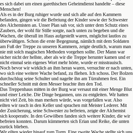
es sich dabei um einen garethischen Geheimdienst handelte – diese
Menschen!
Als es in der Burg ruhiger wurde und sich alle auf den Kammern
befanden, gingen wir die Befreiung der Kinder sowie der Schwester
des Alchemisten an. Unser Plan sah vor, sich unter dem Schutz eines
Zaubers, der wohl für Stille sorgte, nach unten zu begeben und die
Wachen, die überall im Haus aufgestellt waren, möglichst lautlos zu
überwältigen. Schon die erste Begegnung, nämlich mit dem Soldaten
am Fuß der Treppe zu unseren Kammern, zeigte deutlich, warum man
nie mit solch magischen Methoden vorgehen sollte. Der Mann war
sicher nicht der hellste, aber als wir die Treppe herunter kamen und er
nicht einmal sein eigenes Wort mehr hörte, wurde er misstrauisch.
Noch bevor wir wirklich an ihm heran waren, versuchte er nach unten,
wo sich eine weitere Wache befand, zu fliehen. Ich schoss. Der Bolzen
durchschlug seine Schulter und nagelte ihn am Türrahmen fest. Ein
schneller Schnitt mit dem Messer brachte ihm den Tod.
Das Treppenhaus mitten in der Burg war versaut mit einer Menge Blut
und einer Leiche. Die Dinge begannen, uns zu entgleiten. Wir hatten
nicht viel Zeit, bis man merken würde, was vorgefallen war. Also
eilten wir rasch in den Keller und sprachen mit Meister Lederer. Mit
der Zusicherung, seine Schwester zu befreien, zeigte der Alchemist
sich kooperativ. In den Gewölben fanden sich weitere Kinder, die wir
befreien konnten. Darum kümmerten sich Erian und Reike, die unten
zurück blieben.
Wir eilten wieder hinauf zum Turm. Eine zweite Wache stellte sich uns