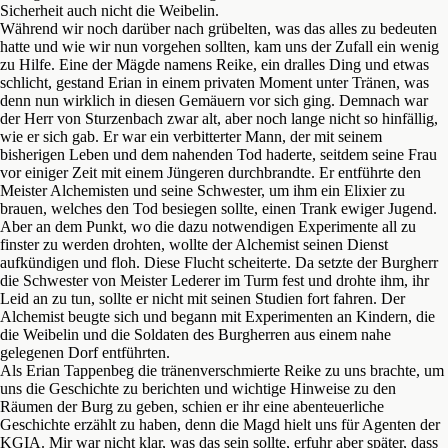
Sicherheit auch nicht die Weibelin.
Während wir noch darüber nach grübelten, was das alles zu bedeuten
hatte und wie wir nun vorgehen sollten, kam uns der Zufall ein wenig
zu Hilfe. Eine der Mägde namens Reike, ein dralles Ding und etwas
schlicht, gestand Erian in einem privaten Moment unter Tränen, was
denn nun wirklich in diesen Gemäuern vor sich ging. Demnach war
der Herr von Sturzenbach zwar alt, aber noch lange nicht so hinfällig,
wie er sich gab. Er war ein verbitterter Mann, der mit seinem
bisherigen Leben und dem nahenden Tod haderte, seitdem seine Frau
vor einiger Zeit mit einem Jüngeren durchbrandte. Er entführte den
Meister Alchemisten und seine Schwester, um ihm ein Elixier zu
brauen, welches den Tod besiegen sollte, einen Trank ewiger Jugend.
Aber an dem Punkt, wo die dazu notwendigen Experimente all zu
finster zu werden drohten, wollte der Alchemist seinen Dienst
aufkündigen und floh. Diese Flucht scheiterte. Da setzte der Burgherr
die Schwester von Meister Lederer im Turm fest und drohte ihm, ihr
Leid an zu tun, sollte er nicht mit seinen Studien fort fahren. Der
Alchemist beugte sich und begann mit Experimenten an Kindern, die
die Weibelin und die Soldaten des Burgherren aus einem nahe
gelegenen Dorf entführten.
Als Erian Tappenbeg die tränenverschmierte Reike zu uns brachte, um
uns die Geschichte zu berichten und wichtige Hinweise zu den
Räumen der Burg zu geben, schien er ihr eine abenteuerliche
Geschichte erzählt zu haben, denn die Magd hielt uns für Agenten der
KGIA. Mir war nicht klar, was das sein sollte, erfuhr aber später, dass