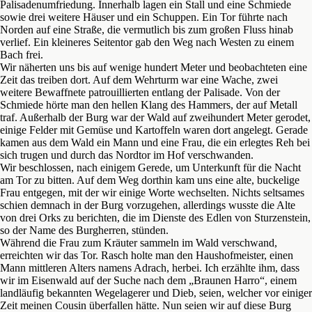
Palisadenumfriedung. Innerhalb lagen ein Stall und eine Schmiede
sowie drei weitere Häuser und ein Schuppen. Ein Tor führte nach
Norden auf eine Straße, die vermutlich bis zum großen Fluss hinab
verlief. Ein kleineres Seitentor gab den Weg nach Westen zu einem
Bach frei.
Wir näherten uns bis auf wenige hundert Meter und beobachteten eine
Zeit das treiben dort. Auf dem Wehrturm war eine Wache, zwei
weitere Bewaffnete patrouillierten entlang der Palisade. Von der
Schmiede hörte man den hellen Klang des Hammers, der auf Metall
traf. Außerhalb der Burg war der Wald auf zweihundert Meter gerodet,
einige Felder mit Gemüse und Kartoffeln waren dort angelegt. Gerade
kamen aus dem Wald ein Mann und eine Frau, die ein erlegtes Reh bei
sich trugen und durch das Nordtor im Hof verschwanden.
Wir beschlossen, nach einigem Gerede, um Unterkunft für die Nacht
am Tor zu bitten. Auf dem Weg dorthin kam uns eine alte, buckelige
Frau entgegen, mit der wir einige Worte wechselten. Nichts seltsames
schien demnach in der Burg vorzugehen, allerdings wusste die Alte
von drei Orks zu berichten, die im Dienste des Edlen von Sturzenstein,
so der Name des Burgherren, stünden.
Während die Frau zum Kräuter sammeln im Wald verschwand,
erreichten wir das Tor. Rasch holte man den Haushofmeister, einen
Mann mittleren Alters namens Adrach, herbei. Ich erzählte ihm, dass
wir im Eisenwald auf der Suche nach dem „Braunen Harro“, einem
landläufig bekannten Wegelagerer und Dieb, seien, welcher vor einiger
Zeit meinen Cousin überfallen hätte. Nun seien wir auf diese Burg