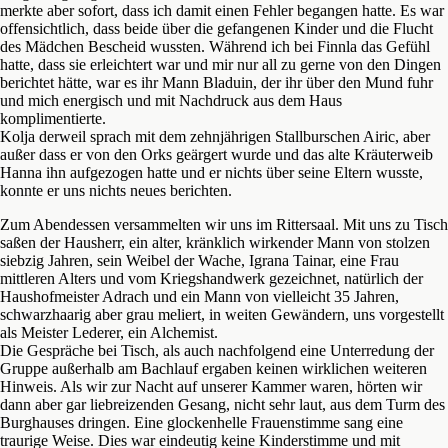
merkte aber sofort, dass ich damit einen Fehler begangen hatte. Es war
offensichtlich, dass beide über die gefangenen Kinder und die Flucht
des Mädchen Bescheid wussten. Während ich bei Finnla das Gefühl
hatte, dass sie erleichtert war und mir nur all zu gerne von den Dingen
berichtet hätte, war es ihr Mann Bladuin, der ihr über den Mund fuhr
und mich energisch und mit Nachdruck aus dem Haus
komplimentierte.
Kolja derweil sprach mit dem zehnjährigen Stallburschen Airic, aber
außer dass er von den Orks geärgert wurde und das alte Kräuterweib
Hanna ihn aufgezogen hatte und er nichts über seine Eltern wusste,
konnte er uns nichts neues berichten.
Zum Abendessen versammelten wir uns im Rittersaal. Mit uns zu Tisch
saßen der Hausherr, ein alter, kränklich wirkender Mann von stolzen
siebzig Jahren, sein Weibel der Wache, Igrana Tainar, eine Frau
mittleren Alters und vom Kriegshandwerk gezeichnet, natürlich der
Haushofmeister Adrach und ein Mann von vielleicht 35 Jahren,
schwarzhaarig aber grau meliert, in weiten Gewändern, uns vorgestellt
als Meister Lederer, ein Alchemist.
Die Gespräche bei Tisch, als auch nachfolgend eine Unterredung der
Gruppe außerhalb am Bachlauf ergaben keinen wirklichen weiteren
Hinweis. Als wir zur Nacht auf unserer Kammer waren, hörten wir
dann aber gar liebreizenden Gesang, nicht sehr laut, aus dem Turm des
Burghauses dringen. Eine glockenhelle Frauenstimme sang eine
traurige Weise. Dies war eindeutig keine Kinderstimme und mit