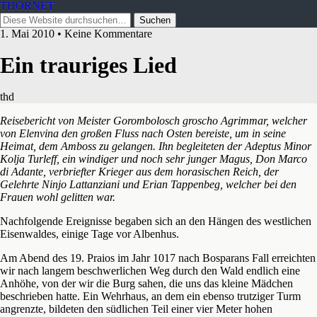
THORNET
1. Mai 2010 • Keine Kommentare
Ein trauriges Lied
thd
Reisebericht von Meister Gorombolosch groscho Agrimmar, welcher
von Elenvina den großen Fluss nach Osten bereiste, um in seine
Heimat, dem Amboss zu gelangen. Ihn begleiteten der Adeptus Minor
Kolja Turleff, ein windiger und noch sehr junger Magus, Don Marco
di Adante, verbriefter Krieger aus dem horasischen Reich, der
Gelehrte Ninjo Lattanziani und Erian Tappenbeg, welcher bei den
Frauen wohl gelitten war.
Nachfolgende Ereignisse begaben sich an den Hängen des westlichen
Eisenwaldes, einige Tage vor Albenhus.
Am Abend des 19. Praios im Jahr 1017 nach Bosparans Fall erreichten
wir nach langem beschwerlichen Weg durch den Wald endlich eine
Anhöhe, von der wir die Burg sahen, die uns das kleine Mädchen
beschrieben hatte. Ein Wehrhaus, an dem ein ebenso trutziger Turm
angrenzte, bildeten den südlichen Teil einer vier Meter hohen