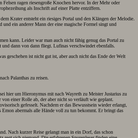
den Felsen ragen riesengroße Knochen hervor. In der Mehr oder
phezeihung als Inschrift auf einer Platte entziffern.
 dem Krater entsteht ein riesiges Portal und den Klängen der Melodie.
ed und ein anderer Mann der eine magische Formel singt und
ommen kann. Leider war man auch nicht fähig genug das Portal zu
 und dann von dann fliegt. Lufinas verschwindet ebenfalls.
s geschehen ist nicht gut ist, aber auch nicht das Ende der Welt
nach Palanthas zu reisen.
, sei hier um Hieronymus mit nach Wayreth zu Meister Justarius zu
von einer Rolle ab, der aber nicht so verläuft wie geplant.
rovisorisch gefesselt. Nachdem er das Bewusstsein wieder erlangt,
ss Emon abermals alle Hände voll zu tun bekommt. Er bringt das
nd. Nach kurzer Reise gelangt man in ein Dorf, das schon
z regt sich niemand. Die erfahrenen Spurenleser finden eine