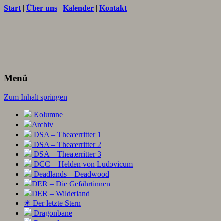
Start
|
Über uns
|
Kalender
|
Kontakt
Texte und Ideen zum Rollenspiel
THORNET
Menü
Zum Inhalt springen
Kolumne
Archiv
DSA – Theaterritter 1
DSA – Theaterritter 2
DSA – Theaterritter 3
DCC – Helden von Ludovicum
Deadlands – Deadwood
DER – Die Gefährtinnen
DER – Wilderland
☀ Der letzte Stern
Dragonbane