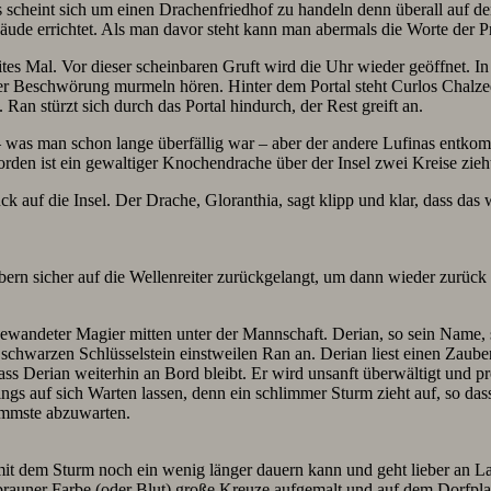
Es scheint sich um einen Drachenfriedhof zu handeln denn überall auf 
äude errichtet. Als man davor steht kann man abermals die Worte der Pro
tes Mal. Vor dieser scheinbaren Gruft wird die Uhr wieder geöffnet. In
ner Beschwörung murmeln hören. Hinter dem Portal steht Curlos Chalz
 Ran stürzt sich durch das Portal hindurch, der Rest greift an.
t – was man schon lange überfällig war – aber der andere Lufinas entk
en ist ein gewaltiger Knochendrache über der Insel zwei Kreise zieht
uf die Insel. Der Drache, Gloranthia, sagt klipp und klar, dass das wa
ern sicher auf die Wellenreiter zurückgelangt, um dann wieder zurück 
t gewandeter Magier mitten unter der Mannschaft. Derian, so sein Name
chwarzen Schlüsselstein einstweilen Ran an. Derian liest einen Zauber 
ass Derian weiterhin an Bord bleibt. Er wird unsanft überwältigt und p
ngs auf sich Warten lassen, denn ein schlimmer Sturm zieht auf, so da
limmste abzuwarten.
t dem Sturm noch ein wenig länger dauern kann und geht lieber an La
brauner Farbe (oder Blut) große Kreuze aufgemalt und auf dem Dorfplat