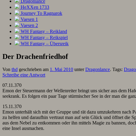
Dragonlance
HeXXen 1733
Journey To Ragnarok
Vaesen 1
Vaesen 2
WH Fantasy – Reikland
WH Fantasy – Reikspiel
WH Fantasy – Übersreik
Der Drachenfriedhof
Von
thd
geschrieben am
1. Mai 2010
unter
Dragonlance
. Tags:
Drago
Schreibe eine Antwort
07.11.370
Emon der Steuermann der Wellenreiter bringt uns sicher aus dem Hafe
seekrank. Es folgen ein paar Tage stürmischer See in der man die ga
15.11.370
Emon unterhält sich mit der Gruppe und rät dazu umzukehren nach Pa
zu helfen und daraufhin vertraut man auf sein Glück und öffnet die Sp
aus dem Nebel zu entkommen oder ihn mittels Magie zu bannen, doch a
eine Insel ausmachen.