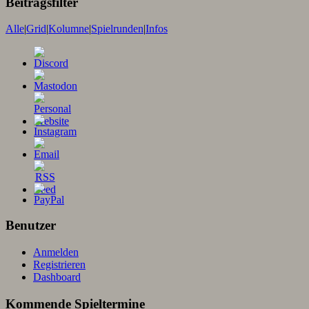
Beitragsfilter
Alle
|
Grid
|
Kolumne
|
Spielrunden
|
Infos
Benutzer
Anmelden
Registrieren
Dashboard
Kommende Spieltermine