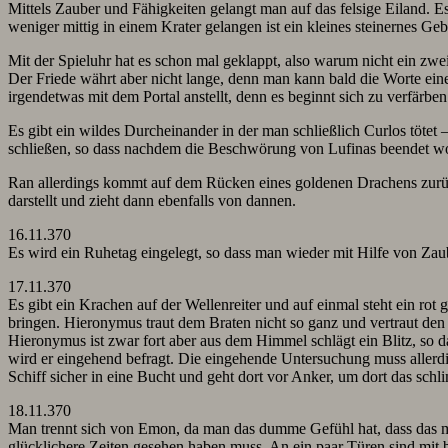
Mittels Zauber und Fähigkeiten gelangt man auf das felsige Eiland. 
weniger mittig in einem Krater gelangen ist ein kleines steinernes Geb
Mit der Spieluhr hat es schon mal geklappt, also warum nicht ein zwei
Der Friede währt aber nicht lange, denn man kann bald die Worte ei
irgendetwas mit dem Portal anstellt, denn es beginnt sich zu verfärben.
Es gibt ein wildes Durcheinander in der man schließlich Curlos töte
schließen, so dass nachdem die Beschwörung von Lufinas beendet word
Ran allerdings kommt auf dem Rücken eines goldenen Drachens zurück a
darstellt und zieht dann ebenfalls von dannen.
16.11.370
Es wird ein Ruhetag eingelegt, so dass man wieder mit Hilfe von Zaub
17.11.370
Es gibt ein Krachen auf der Wellenreiter und auf einmal steht ein ro
bringen. Hieronymus traut dem Braten nicht so ganz und vertraut den s
Hieronymus ist zwar fort aber aus dem Himmel schlägt ein Blitz, so d
wird er eingehend befragt. Die eingehende Untersuchung muss allerdi
Schiff sicher in eine Bucht und geht dort vor Anker, um dort das sch
18.11.370
Man trennt sich von Emon, da man das dumme Gefühl hat, dass das mi
glücklichere Zeiten gesehen haben muss. An ein paar Türen sind mit 