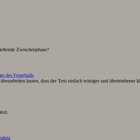
hließende Zwischenphase?
ge des Feuerballs
berarbeiten lassen, dass der Text einfach witziger und übertriebener k
nzt.
lzahns