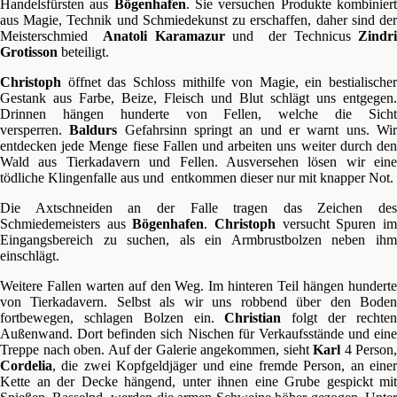
Handelsfürsten aus
Bögenhafen
. Sie versuchen Produkte kombinier
aus Magie, Technik und Schmiedekunst zu erschaffen, daher sind der
Meisterschmied
Anatoli Karamazur
und der Technicus
Zindri
Grotisson
beteiligt.
Christoph
öffnet das Schloss mithilfe von Magie, ein bestialischer
Gestank aus Farbe, Beize, Fleisch und Blut schlägt uns entgegen.
Drinnen hängen hunderte von Fellen, welche die Sicht
versperren.
Baldurs
Gefahrsinn springt an und er warnt uns. Wi
entdecken jede Menge fiese Fallen und arbeiten uns weiter durch den
Wald aus Tierkadavern und Fellen. Ausversehen lösen wir eine
tödliche Klingenfalle aus und entkommen dieser nur mit knapper Not.
Die Axtschneiden an der Falle tragen das Zeichen des
Schmiedemeisters aus
Bögenhafen
.
Christoph
versucht Spuren i
Eingangsbereich zu suchen, als ein Armbrustbolzen neben ihm
einschlägt.
Weitere Fallen warten auf den Weg. Im hinteren Teil hängen hunderte
von Tierkadavern. Selbst als wir uns robbend über den Boden
fortbewegen, schlagen Bolzen ein.
Christian
folgt der rechte
Außenwand. Dort befinden sich Nischen für Verkaufsstände und eine
Treppe nach oben. Auf der Galerie angekommen, sieht
Karl
4 Person,
Cordelia
, die zwei Kopfgeldjäger und eine fremde Person, an einer
Kette an der Decke hängend, unter ihnen eine Grube gespickt mit