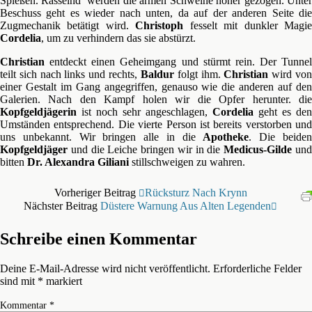
Spießen. Rasselnd werden die armen Schweine höher gezogen. Unter
Beschuss geht es wieder nach unten, da auf der anderen Seite die
Zugmechanik betätigt wird.
Christoph
fesselt mit dunkler Magi
Cordelia
, um zu verhindern das sie abstürzt.
Christian
entdeckt einen Geheimgang und stürmt rein. Der Tunnel
teilt sich nach links und rechts,
Baldur
folgt ihm.
Christian
wird vo
einer Gestalt im Gang angegriffen, genauso wie die anderen auf den
Galerien. Nach den Kampf holen wir die Opfer herunter. die
Kopfgeldjägerin
ist noch sehr angeschlagen,
Cordelia
geht es den
Umständen entsprechend. Die vierte Person ist bereits verstorben und
uns unbekannt. Wir bringen alle in die
Apotheke
. Die beide
Kopfgeldjäger
und die Leiche bringen wir in die
Medicus-Gilde
un
bitten
Dr. Alexandra Giliani
stillschweigen zu wahren.
Vorheriger Beitrag
Rücksturz Nach Krynn
Nächster Beitrag
Düstere Warnung Aus Alten Legenden
Schreibe einen Kommentar
Deine E-Mail-Adresse wird nicht veröffentlicht.
Erforderliche Felder
sind mit
*
markiert
Kommentar
*