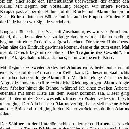
sie ein, einer sollte den Hinterausgang überwachen, der andere den
Keller. Mit Beginn der Vorstellung bezogen wir unsere Posten.
Kruger
passte über der Bühne auf der Brücke auf,
Alanus
hinten i
Saal,
Ruben
hinter der Bühne und ich auf der Empore. Für den Fal
der Fälle hatten wir Signale vereinbart.
Langsam füllte sich der Saal mit Zuschauern, es war viel Prominenz
dabei, die aufzuzählen viel zu lange dauern würde. Die Vorstellung
begann mit einer Rede des aufgescheuchten Direktoren Hühnchens.
Man hätte den Eindruck gewinnen können, dass er das zum ersten Mal
macht. Danach begann das Stück
“Die Tragödie des Oswald”
. I
ersten Akt geschah nichts auffälliges, dann war die erste Pause.
Mit Beginn des zweiten Aktes fiel
Alanus
ein Arbeiter auf, der mi
einer Kiste auf dem Arm aus dem Keller kam. Da dieser im Saal nichts
zu suchen hatte verfolgte
Alanus
ihn. Mir fielen einige Zuschauer in
Auge, die immer noch ihre recht dicke Kleidung trugen.
Alanus
folgt
dem Arbeiter hinter die Bühne, während ich einen zweiten Arbeiter
ebenfalls mit einer Kiste aus dem Keller kommen sah. Dieser ging
nach hinten in den Saal, weshalb ich meinen Posten verließ und nach
unten ging. Der Arbeiter, den
Alanus
verfolgt hatte, stellte seine Kiste
auf der Brücke ab und ging in den Keller zurück, wohin ihm
Alanus
folgte.
Der
Söldner
an der Hintertür meldete unterdessen
Ruben,
dass sich
draußen ein Truppe
Schläger
in der Nähe der Tür gesammelt hatte