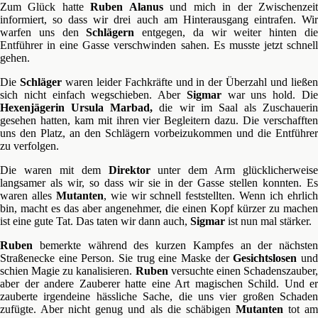
Zum Glück hatte
Ruben Alanus
und mich in der Zwischenzei
informiert, so dass wir drei auch am Hinterausgang eintrafen. Wir
warfen uns den
Schlägern
entgegen, da wir weiter hinten di
Entführer in eine Gasse verschwinden sahen. Es musste jetzt schnell
gehen.
Die
Schläger
waren leider Fachkräfte und in der Überzahl und ließe
sich nicht einfach wegschieben. Aber
Sigmar
war uns hold. Di
Hexenjägerin Ursula Marbad,
die wir im Saal als Zuschauerin
gesehen hatten, kam mit ihren vier Begleitern dazu. Die verschafften
uns den Platz, an den Schlägern vorbeizukommen und die Entführer
zu verfolgen.
Die waren mit dem
Direktor
unter dem Arm glücklicherweise
langsamer als wir, so dass wir sie in der Gasse stellen konnten. Es
waren alles
Mutanten
, wie wir schnell feststellten. Wenn ich ehrlic
bin, macht es das aber angenehmer, die einen Kopf kürzer zu machen
ist eine gute Tat. Das taten wir dann auch,
Sigmar
ist nun mal stärker.
Ruben
bemerkte während des kurzen Kampfes an der nächsten
Straßenecke eine Person. Sie trug eine Maske der
Gesichtslosen
un
schien Magie zu kanalisieren.
Ruben
versuchte einen Schadenszauber
aber der andere Zauberer hatte eine Art magischen Schild. Und er
zauberte irgendeine hässliche Sache, die uns vier großen Schaden
zufügte. Aber nicht genug und als die schäbigen
Mutanten
tot a