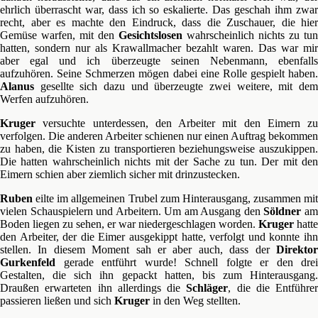
ehrlich überrascht war, dass ich so eskalierte. Das geschah ihm zwar
recht, aber es machte den Eindruck, dass die Zuschauer, die hier
Gemüse warfen, mit den
Gesichtslosen
wahrscheinlich nichts zu tun
hatten, sondern nur als Krawallmacher bezahlt waren. Das war mir
aber egal und ich überzeugte seinen Nebenmann, ebenfalls
aufzuhören. Seine Schmerzen mögen dabei eine Rolle gespielt haben.
Alanus
gesellte sich dazu und überzeugte zwei weitere, mit dem
Werfen aufzuhören.
Kruger
versuchte unterdessen, den Arbeiter mit den Eimern zu
verfolgen. Die anderen Arbeiter schienen nur einen Auftrag bekommen
zu haben, die Kisten zu transportieren beziehungsweise auszukippen.
Die hatten wahrscheinlich nichts mit der Sache zu tun. Der mit den
Eimern schien aber ziemlich sicher mit drinzustecken.
Ruben
eilte im allgemeinen Trubel zum Hinterausgang, zusammen mit
vielen Schauspielern und Arbeitern. Um am Ausgang den
Söldner
a
Boden liegen zu sehen, er war niedergeschlagen worden.
Kruger
hatte
den Arbeiter, der die Eimer ausgekippt hatte, verfolgt und konnte ihn
stellen. In diesem Moment sah er aber auch, dass der
Direktor
Gurkenfeld
gerade entführt wurde! Schnell folgte er den drei
Gestalten, die sich ihn gepackt hatten, bis zum Hinterausgang.
Draußen erwarteten ihn allerdings die
Schläger
, die die Entführer
passieren ließen und sich
Kruger
in den Weg stellten.