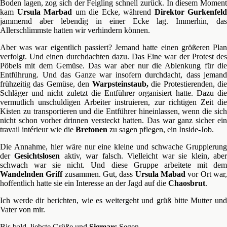
Boden lagen, zog sich der Feigling schnell zurück. In diesem Moment
kam
Ursula Marbad
um die Ecke, während
Direktor Gurkenfeld
jammernd aber lebendig in einer Ecke lag. Immerhin, das
Allerschlimmste hatten wir verhindern können.
Aber was war eigentlich passiert? Jemand hatte einen größeren Plan
verfolgt. Und einen durchdachten dazu. Das Eine war der Protest des
Pöbels mit dem Gemüse. Das war aber nur die Ablenkung für die
Entführung. Und das Ganze war insofern durchdacht, dass jemand
frühzeitig das Gemüse, den
Warpsteinstaub,
die Protestierenden, di
Schläger und nicht zuletzt die Entführer organisiert hatte. Dazu die
vermutlich unschuldigen Arbeiter instruieren, zur richtigen Zeit die
Kisten zu transportieren und die Entführer hineinlassen, wenn die sich
nicht schon vorher drinnen versteckt hatten. Das war ganz sicher ein
travail intérieur wie die
Bretonen
zu sagen pflegen, ein Inside-Job.
Die Annahme, hier wäre nur eine kleine und schwache Gruppierung
der
Gesichtslosen
aktiv, war falsch. Vielleicht war sie klein, abe
schwach war sie nicht. Und diese Gruppe arbeitete mit dem
Wandelnden Griff
zusammen. Gut, dass
Ursula Mabad
vor Ort war
hoffentlich hatte sie ein Interesse an der Jagd auf die
Chaosbrut
.
Ich werde dir berichten, wie es weitergeht und grüß bitte Mutter und
Vater von mir.
Bis bald, liebste Grüße und
Sigmars
Segen,