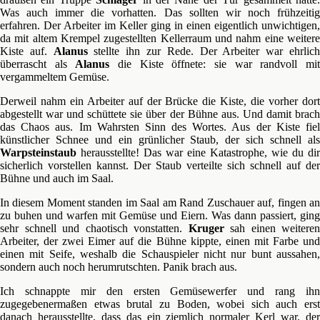
Was auch immer die vorhatten. Das sollten wir noch frühzeitig
erfahren. Der Arbeiter im Keller ging in einen eigentlich unwichtigen,
da mit altem Krempel zugestellten Kellerraum und nahm eine weitere
Kiste auf.
Alanus
stellte ihn zur Rede. Der Arbeiter war ehrlic
überrascht als
Alanus
die Kiste öffnete: sie war randvoll mi
vergammeltem Gemüse.
Derweil nahm ein Arbeiter auf der Brücke die Kiste, die vorher dort
abgestellt war und schüttete sie über der Bühne aus. Und damit brach
das Chaos aus. Im Wahrsten Sinn des Wortes. Aus der Kiste fiel
künstlicher Schnee und ein grünlicher Staub, der sich schnell als
Warpsteinstaub
herausstellte! Das war eine Katastrophe, wie du dir
sicherlich vorstellen kannst. Der Staub verteilte sich schnell auf der
Bühne und auch im Saal.
In diesem Moment standen im Saal am Rand Zuschauer auf, fingen an
zu buhen und warfen mit Gemüse und Eiern. Was dann passiert, ging
sehr schnell und chaotisch vonstatten.
Kruger
sah einen weiteren
Arbeiter, der zwei Eimer auf die Bühne kippte, einen mit Farbe und
einen mit Seife, weshalb die Schauspieler nicht nur bunt aussahen,
sondern auch noch herumrutschten. Panik brach aus.
Ich schnappte mir den ersten Gemüsewerfer und rang ihn
zugegebenermaßen etwas brutal zu Boden, wobei sich auch erst
danach herausstellte, dass das ein ziemlich normaler Kerl war, der