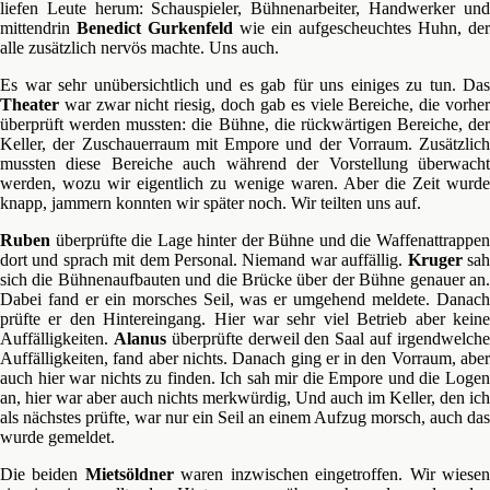
liefen Leute herum: Schauspieler, Bühnenarbeiter, Handwerker und
mittendrin
Benedict Gurkenfeld
wie ein aufgescheuchtes Huhn, der
alle zusätzlich nervös machte. Uns auch.
Es war sehr unübersichtlich und es gab für uns einiges zu tun. Das
Theater
war zwar nicht riesig, doch gab es viele Bereiche, die vorher
überprüft werden mussten: die Bühne, die rückwärtigen Bereiche, der
Keller, der Zuschauerraum mit Empore und der Vorraum. Zusätzlich
mussten diese Bereiche auch während der Vorstellung überwacht
werden, wozu wir eigentlich zu wenige waren. Aber die Zeit wurde
knapp, jammern konnten wir später noch. Wir teilten uns auf.
Ruben
überprüfte die Lage hinter der Bühne und die Waffenattrappen
dort und sprach mit dem Personal. Niemand war auffällig.
Kruger
sa
sich die Bühnenaufbauten und die Brücke über der Bühne genauer an.
Dabei fand er ein morsches Seil, was er umgehend meldete. Danach
prüfte er den Hintereingang. Hier war sehr viel Betrieb aber keine
Auffälligkeiten.
Alanus
überprüfte derweil den Saal auf irgendwelch
Auffälligkeiten, fand aber nichts. Danach ging er in den Vorraum, aber
auch hier war nichts zu finden. Ich sah mir die Empore und die Logen
an, hier war aber auch nichts merkwürdig, Und auch im Keller, den ich
als nächstes prüfte, war nur ein Seil an einem Aufzug morsch, auch das
wurde gemeldet.
Die beiden
Miets
öldner
waren inzwischen eingetroffen. Wir wiese