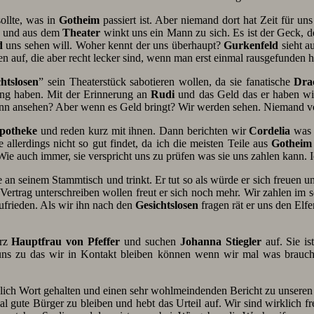
sollte, was in
Gotheim
passiert ist. Aber niemand dort hat Zeit für un
 und aus dem
Theater
winkt uns ein Mann zu sich. Es ist der Geck, d
d
uns sehen will. Woher kennt der uns überhaupt?
Gurkenfeld
sieht a
sen auf, die aber recht lecker sind, wenn man erst einmal rausgefunden 
htslosen
” sein Theaterstück sabotieren wollen, da sie fanatische
Dra
ung haben. Mit der Erinnerung an
Rudi
und das Geld das er haben will
denn ansehen? Aber wenn es Geld bringt? Wir werden sehen. Niemand v
potheke
und reden kurz mit ihnen. Dann berichten wir
Cordelia
was
 allerdings nicht so gut findet, da ich die meisten Teile aus
Gotheim
ie auch immer, sie verspricht uns zu prüfen was sie uns zahlen kann. I
te an seinem Stammtisch und trinkt. Er tut so als würde er sich freuen 
n Vertrag unterschreiben wollen freut er sich noch mehr. Wir zahlen im 
frieden. Als wir ihn nach den
Gesichtslosen
fragen rät er uns den Elf
urz
Hauptfrau von Pfeffer
und suchen
Johanna Stiegler
auf. Sie is
 uns zu das wir in Kontakt bleiben können wenn wir mal was brauc
hlich Wort gehalten und einen sehr wohlmeindenden Bericht zu unseren
 gute Bürger zu bleiben und hebt das Urteil auf. Wir sind wirklich f