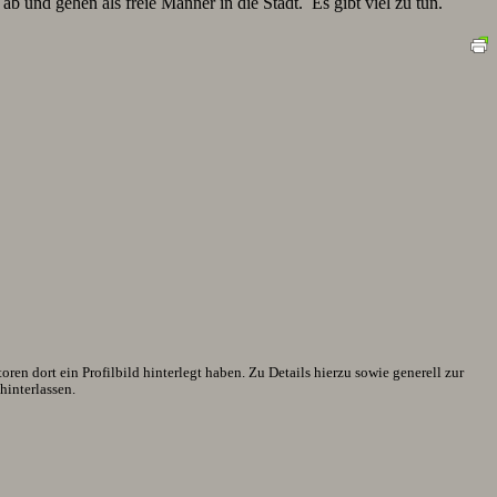
 und gehen als freie Männer in die Stadt. Es gibt viel zu tun.
en dort ein Profilbild hinterlegt haben. Zu Details hierzu sowie generell zur
interlassen.