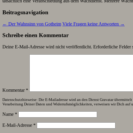
tatsächlich eine Verabschiedung aus dem Wachdienst. Mehrere Wächter 
Beitragsnavigation
←
Der Wahnsinn von Gotheim
Viele Fragen keine Antworten
→
Schreibe einen Kommentar
Deine E-Mail-Adresse wird nicht veröffentlicht.
Erforderliche Felder 
Kommentar
*
Datenschutzhinweise: Die E-Mailadresse wird an den Dienst Gravatar übermittelt (
Verarbeitung Deiner Daten und Widerrufsmöglichkeiten, verweisen wir Dich auf 
Name
*
E-Mail-Adresse
*