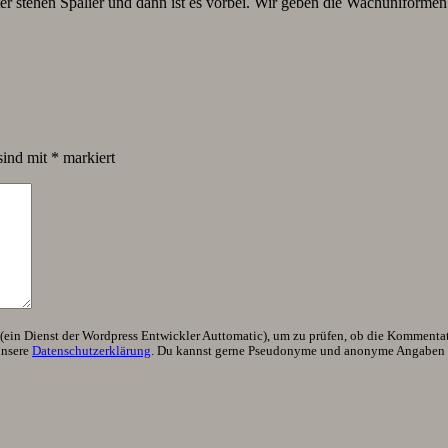
stehen Spalier und dann ist es vorbei. Wir geben die Wachuniformen ab
sind mit
*
markiert
ein Dienst der Wordpress Entwickler Auttomatic), um zu prüfen, ob die Kommentator
unsere
Datenschutzerklärung
. Du kannst gerne Pseudonyme und anonyme Angaben h