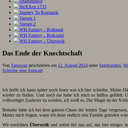
Dragonlance
HeXXen 1733
Journey To Ragnarok
Vaesen 1
Vaesen 2
WH Fantasy – Reikland
WH Fantasy – Reikspiel
WH Fantasy – Übersreik
Das Ende der Knechtschaft
Von
Agrawan
geschrieben am
12. August 2024
unter
Spielrunden
,
Wa
Schreibe eine Antwort
Ich hoffe ich kann später noch lesen was ich hier schreibe. Meine 
wieder zu finden. Und noch nie habe ich mich so hilflos gefühlt.
vollwertiger Zauberer zu werden, ich weiß es. Die Magie ist der Sch
Beinahe hätte ich bei dem ganzen Chaos der letzten Tage vergessen,
Mutter mich fragen, wann ich denn endlich eine Familie gründen würd
Wir erreichten
Übersreik
und sofort fiel uns auf, das hier einiges