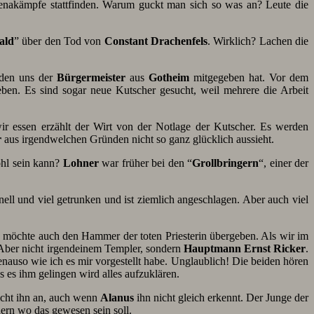
enakämpfe stattfinden. Warum guckt man sich so was an? Leute die
ald
” über den Tod von
Constant Drachenfels
. Wirklich? Lachen die
den uns der
Bürgermeister
aus
Gotheim
mitgegeben hat. Vor dem
eben. Es sind sogar neue Kutscher gesucht, weil mehrere die Arbeit
 essen erzählt der Wirt von der Notlage der Kutscher. Es werden
r
aus irgendwelchen Gründen nicht so ganz glücklich aussieht.
ohl sein kann?
Lohner
war früher bei den “
Grollbringern
“, einer der
nell und viel getrunken und ist ziemlich angeschlagen. Aber auch viel
möchte auch den Hammer der toten Priesterin übergeben. Als wir im
Aber nicht irgendeinem Templer, sondern
Hauptmann Ernst Ricker
.
enauso wie ich es mir vorgestellt habe. Unglaublich! Die beiden hören
s es ihm gelingen wird alles aufzuklären.
cht ihn an, auch wenn
Alanus
ihn nicht gleich erkennt. Der Junge der
nern wo das gewesen sein soll.