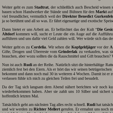
Weiter geht es zum
Stadtrat
, der schließlich auch Bescheid wissen 
bauen schon Handwerker die Stände und Bühnen für den
Markt
auf
viel freundlicher, vermutlich weil der
Direktor Benedict Gurkenfel
ja so berühmt und all so was. Er fährt eigenartige und exotische Spei
Dann bietet er uns Arbeit an. Er befürchtet das der Kult “
Die Gesic
Altdorf
kommen will, sucht er Leute die ein Auge auf die Aufführ
aufführen und uns dafür viel Geld zahlen will. Wer würde sich das 
Weiter geht es zu
Cordelia
. Wir sehen die
Kopfgeldjäger
vor der
A
Gifte, Drogen und Überreste vom
Grinderlak
zu verkaufen, was sie
brauchen, aber wozu sollten die da Rauschmittel und Gift brauchen? W
Nun ist auch
Rudi
an der Reihe. Natürlich sitzt die hinterhältige Rat
ziemlich fest bei den Eiern. Als er hört das wir seinen betrügerische
bekommt und dann noch mal 30 in weiteren 4 Wochen. Damit ist er zu
verlassen fühle ich mich zu gleichen Teilen frei und besudelt.
Da der Tag sich langsam dem Abend nähert berichten wir noch k
wiederbekommen haben. Aber sie zahlt uns 10 Silber und sichert
hoffentlich letzten Mal.
Tatsächlich geht am nächsten Tag alles recht schnell.
Rudi
hat tatsäc
und wir werden zu
Richter Mellert
gerufen. Er ermahnt uns noch mal