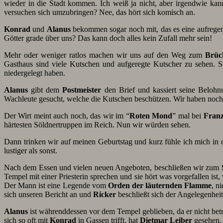
wieder in die Stadt kommen. Ich weiß ja nicht, aber irgendwie ka
versuchen sich umzubringen? Nee, das hört sich komisch an.
Konrad
und
Alanus
bekommen sogar noch mit, das es eine aufrege
Götter grade über uns? Das kann doch alles kein Zufall mehr sein!
Mehr oder weniger ratlos machen wir uns auf den Weg zum
Brüc
Gasthaus sind viele Kutschen und aufgeregte Kutscher zu sehen. Sc
niedergelegt haben.
Alanus
gibt dem
Postmeister
den Brief und kassiert seine Beloh
Wachleute gesucht, welche die Kutschen beschützen. Wir haben noch
Der Wirt meint auch noch, das wir im “
Roten Mond
” mal bei
Fran
härtesten Söldnertruppen im Reich. Nun wir würden sehen.
Dann trinken wir auf meinen Geburtstag und kurz fühle ich mich in 
lustiger als sonst.
Nach dem Essen und vielen neuen Angeboten, beschließen wir zum
Tempel mit einer Priesterin sprechen und sie hört was vorgefallen ist,
Der Mann ist eine Legende vom
Orden der läuternden Flamme
, n
sich unseren Bericht an und
Ricker
beschließt sich der Angelegenhe
Alanus
ist währenddessen vor dem Tempel geblieben, da er nicht bet
sich so oft mit
Konrad
in Gassen trifft, hat
Dietmar Leiber
gesehen.