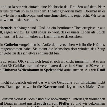
s und so lassen wir einfach eine Nachricht da. Draußen auf dem Platz
er uns damals so mies aus dem Theater geworfen hatte. Diesmal ist er
us wie ein Paradiesvogel und umschmeichelt uns regelrecht. Wir seien
hat wie man sie essen muss.
chenfels
Anhänger sind. Und da ein berühmter Theaterregisseur aus
, sagen wir zu. Er geht sogar so weit, das er unser Leben als Stück
on uns hat Lust, hinterher als Lachnummer dazustehen.
 in
Gotheim
vorgefallen ist. Außerdem versuchen wir ihr die Kräuter,
mitgenommen habe. Sie meint die Menschen dort würden das Zeug
ch gebe zu das ich etwas enttäuscht bin.
uns zu sehen. OK vermutlich freut er sich wirklich, immerhin hat er uns
sofort
30 Goldkronen
und vereinbaren das er in 4 Wochen 30 weitere
en
Eluharat Wellenkamm
in
Speichelfeld
aufzusuchen. Als wir
Rudi
t nicht sonderlich erfreut das wir die Geldtruhe von
Thulgrim
nicht
hen. Dann gehen wir in die
Kaserne
und legen uns schlafen. Zum
 Gunsten verfasst. Somit sind alle notwendigen Unterlagen vorhanden
rei! Draußen fängt uns
Hauptfrau von Pfeffer
ab und wir bekommen