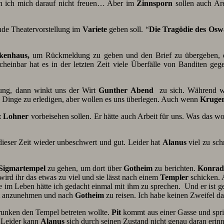
nn ich mich darauf nicht freuen… Aber im
Zinnsporn
sollen auch Ar
nde Theatervorstellung im
Variete
geben soll. “
Die Tragödie des Osw
kenhaus,
um Rückmeldung zu geben und den Brief zu übergeben, 
heinbar hat es in der letzten Zeit viele Überfälle von Banditen geg
nung, dann winkt uns der Wirt
Gunther Abend
zu sich. Während wir
 Dinge zu erledigen, aber wollen es uns überlegen. Auch wenn
Kruge
z Lohner
vorbeisehen sollen. Er hätte auch Arbeit für uns. Was das w
dieser Zeit wieder unbeschwert und gut. Leider hat
Alanus
viel zu sch
Sigmartempel
zu gehen, um dort über
Gotheim
zu berichten.
Konrad
 wird ihr das etwas zu viel und sie lässt nach einem
Templer
schicken. 
ie im Leben hätte ich gedacht einmal mit ihm zu sprechen. Und er ist g
it anzunehmen und nach
Gotheim
zu reisen. Ich habe keinen Zweifel da
runken den Tempel betreten wollte.
Pit
kommt aus einer Gasse und spri
 Leider kann
Alanus
sich durch seinen Zustand nicht genau daran erin