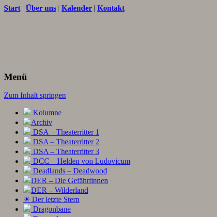
Start
|
Über uns
|
Kalender
|
Kontakt
Texte und Ideen zum Rollenspiel
THORNET
Menü
Zum Inhalt springen
Kolumne
Archiv
DSA – Theaterritter 1
DSA – Theaterritter 2
DSA – Theaterritter 3
DCC – Helden von Ludovicum
Deadlands – Deadwood
DER – Die Gefährtinnen
DER – Wilderland
☀ Der letzte Stern
Dragonbane