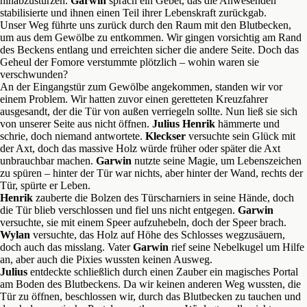
hinabzustürzen.
Garwin
sprach ein Gebet, das die Anwesenden
stabilisierte und ihnen einen Teil ihrer Lebenskraft zurückgab.
Unser Weg führte uns zurück durch den Raum mit den Blutbecken,
um aus dem Gewölbe zu entkommen. Wir gingen vorsichtig am Rand
des Beckens entlang und erreichten sicher die andere Seite. Doch das
Geheul der Fomore verstummte plötzlich – wohin waren sie
verschwunden?
An der Eingangstür zum Gewölbe angekommen, standen wir vor
einem Problem. Wir hatten zuvor einen geretteten Kreuzfahrer
ausgesandt, der die Tür von außen verriegeln sollte. Nun ließ sie sich
von unserer Seite aus nicht öffnen.
Julius Henrik
hämmerte und
schrie, doch niemand antwortete.
Kleckser
versuchte sein Glück mit
der Axt, doch das massive Holz würde früher oder später die Axt
unbrauchbar machen.
Garwin
nutzte seine Magie, um Lebenszeichen
zu spüren – hinter der Tür war nichts, aber hinter der Wand, rechts der
Tür, spürte er Leben.
Henrik
zauberte die Bolzen des Türscharniers in seine Hände, doch
die Tür blieb verschlossen und fiel uns nicht entgegen.
Garwin
versuchte, sie mit einem Speer aufzuhebeln, doch der Speer brach.
Wylan
versuchte, das Holz auf Höhe des Schlosses wegzusäuern,
doch auch das misslang. Vater
Garwin
rief seine Nebelkugel um Hilfe
an, aber auch die Pixies wussten keinen Ausweg.
Julius
entdeckte schließlich durch einen Zauber ein magisches Portal
am Boden des Blutbeckens. Da wir keinen anderen Weg wussten, die
Tür zu öffnen, beschlossen wir, durch das Blutbecken zu tauchen und