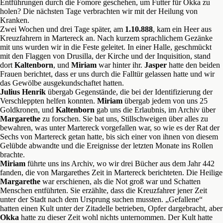
Entführungen durch die Fomore geschehen, um Futter für Okka zu
holen? Die nächsten Tage verbrachten wir mit der Heilung von
Kranken.
Zwei Wochen und drei Tage später, am
1.10.888
, kam ein Heer aus
Kreuzfahrern in Martereck an. Nach kurzem sprachlichem Gezänke
mit uns wurden wir in die Feste geleitet. In einer Halle, geschmückt
mit den Flaggen von Drusilla, der Kirche und der Inquisition, stand
dort
Kaltenborn
, und
Miriam
war hinter ihr.
Jasper
hatte den beiden
Frauen berichtet, dass er uns durch die Falltür gelassen hatte und wir
das Gewölbe ausgekundschaftet hatten.
Julius Henrik
übergab Gegenstände, die bei der Identifizierung der
Verschleppten helfen konnten.
Miriam
übergab jedem von uns 25
Goldkronen, und
Kaltenborn
gab uns die Erlaubnis, im Archiv über
Margarethe
zu forschen. Sie bat uns, Stillschweigen über alles zu
bewahren, was unter Martereck vorgefallen war, so wie es der Rat der
Sechs von Martereck getan hatte, bis sich einer von ihnen von diesem
Gelübde abwandte und die Ereignisse der letzten Monate ins Rollen
brachte.
Miriam
führte uns ins Archiv, wo wir drei Bücher aus dem Jahr 442
fanden, die von Margarethes Zeit in Martereck berichteten. Die Heilige
Margarethe
war erschienen, als die Not groß war und Schatten
Menschen entführten. Sie erzählte, dass die Kreuzfahrer jener Zeit
unter der Stadt nach dem Ursprung suchen mussten. „Gefallene“
hatten einen Kult unter der Zitadelle betrieben, Opfer dargebracht, aber
Okka
hatte zu dieser Zeit wohl nichts unternommen. Der Kult hatte