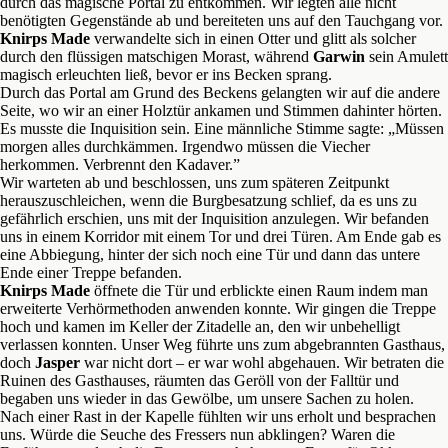
durch das magische Portal zu entkommen. Wir legten alle nicht
benötigten Gegenstände ab und bereiteten uns auf den Tauchgang vor.
Knirps Made
verwandelte sich in einen Otter und glitt als solcher
durch den flüssigen matschigen Morast, während
Garwin
sein Amulett
magisch erleuchten ließ, bevor er ins Becken sprang.
Durch das Portal am Grund des Beckens gelangten wir auf die andere
Seite, wo wir an einer Holztür ankamen und Stimmen dahinter hörten.
Es musste die Inquisition sein. Eine männliche Stimme sagte: „Müssen
morgen alles durchkämmen. Irgendwo müssen die Viecher
herkommen. Verbrennt den Kadaver.”
Wir warteten ab und beschlossen, uns zum späteren Zeitpunkt
herauszuschleichen, wenn die Burgbesatzung schlief, da es uns zu
gefährlich erschien, uns mit der Inquisition anzulegen. Wir befanden
uns in einem Korridor mit einem Tor und drei Türen. Am Ende gab es
eine Abbiegung, hinter der sich noch eine Tür und dann das untere
Ende einer Treppe befanden.
Knirps Made
öffnete die Tür und erblickte einen Raum indem man
erweiterte Verhörmethoden anwenden konnte. Wir gingen die Treppe
hoch und kamen im Keller der Zitadelle an, den wir unbehelligt
verlassen konnten. Unser Weg führte uns zum abgebrannten Gasthaus,
doch
Jasper
war nicht dort – er war wohl abgehauen. Wir betraten die
Ruinen des Gasthauses, räumten das Geröll von der Falltür und
begaben uns wieder in das Gewölbe, um unsere Sachen zu holen.
Nach einer Rast in der Kapelle fühlten wir uns erholt und besprachen
uns. Würde die Seuche des Fressers nun abklingen? Waren die