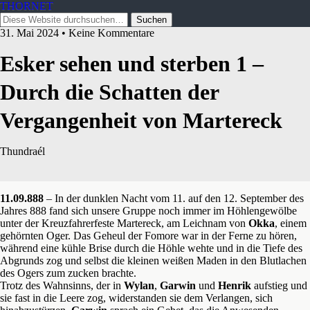
THORNET
31. Mai 2024 • Keine Kommentare
Esker sehen und sterben 1 –
Durch die Schatten der
Vergangenheit von Martereck
Thundraél
11.09.888
– In der dunklen Nacht vom 11. auf den 12. September des
Jahres 888 fand sich unsere Gruppe noch immer im Höhlengewölbe
unter der Kreuzfahrerfeste Martereck, am Leichnam von
Okka
, einem
gehörnten Oger. Das Geheul der Fomore war in der Ferne zu hören,
während eine kühle Brise durch die Höhle wehte und in die Tiefe des
Abgrunds zog und selbst die kleinen weißen Maden in den Blutlachen
des Ogers zum zucken brachte.
Trotz des Wahnsinns, der in
Wylan
,
Garwin
und
Henrik
aufstieg und
sie fast in die Leere zog, widerstanden sie dem Verlangen, sich