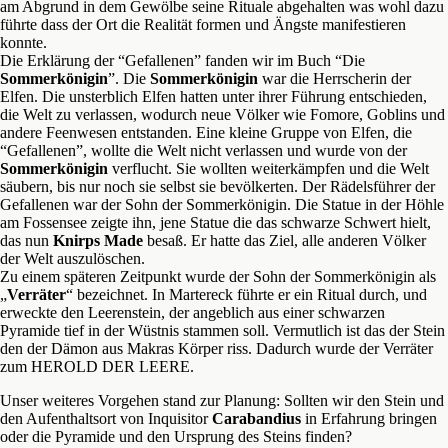
am Abgrund in dem Gewölbe seine Rituale abgehalten was wohl dazu
führte dass der Ort die Realität formen und Ängste manifestieren
konnte.
Die Erklärung der “Gefallenen” fanden wir im Buch “Die
Sommerkönigin
”. Die
Sommerkönigin
war die Herrscherin der
Elfen. Die unsterblich Elfen hatten unter ihrer Führung entschieden,
die Welt zu verlassen, wodurch neue Völker wie Fomore, Goblins und
andere Feenwesen entstanden. Eine kleine Gruppe von Elfen, die
“Gefallenen”, wollte die Welt nicht verlassen und wurde von der
Sommerkönigin
verflucht. Sie wollten weiterkämpfen und die Welt
säubern, bis nur noch sie selbst sie bevölkerten. Der Rädelsführer der
Gefallenen war der Sohn der Sommerkönigin. Die Statue in der Höhle
am Fossensee zeigte ihn, jene Statue die das schwarze Schwert hielt,
das nun
Knirps Made
besaß. Er hatte das Ziel, alle anderen Völker
der Welt auszulöschen.
Zu einem späteren Zeitpunkt wurde der Sohn der Sommerkönigin als
„
Verräter
“ bezeichnet. In Martereck führte er ein Ritual durch, und
erweckte den Leerenstein, der angeblich aus
einer schwarzen
Pyramide tief in der Wüstnis stammen soll. Vermutlich ist das der Stein
den der Dämon aus Makras Körper riss. Dadurch wurde der Verräter
zum HEROLD DER LEERE.
Unser weiteres Vorgehen stand zur Planung: Sollten wir den Stein und
den Aufenthaltsort von Inquisitor
Carabandius
in Erfahrung bringen
oder die Pyramide und den Ursprung des Steins finden?