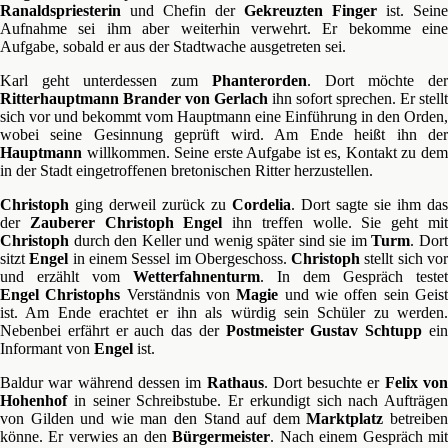
Ranaldspriesterin
und Chefin der
Gekreuzten Finger
ist. Seine
Aufnahme sei ihm aber weiterhin verwehrt. Er bekomme eine
Aufgabe, sobald er aus der Stadtwache ausgetreten sei.
Karl geht unterdessen zum
Phanterorden
. Dort möchte der
Ritterhauptmann Brander von Gerlach
ihn sofort sprechen. Er stellt
sich vor und bekommt vom Hauptmann eine Einführung in den Orden,
wobei seine Gesinnung geprüft wird. Am Ende heißt ihn der
Hauptmann
willkommen. Seine erste Aufgabe ist es, Kontakt zu dem
in der Stadt eingetroffenen bretonischen Ritter herzustellen.
Christoph
ging derweil zurück zu
Cordelia
. Dort sagte sie ihm das
der
Zauberer Christoph Engel
ihn treffen wolle. Sie geht mi
Christoph
durch den Keller und wenig später sind sie im
Turm
. Dor
sitzt
Engel
in einem Sessel im Obergeschoss.
Christoph
stellt sich vo
und erzählt vom
Wetterfahnenturm
. In dem Gespräch testet
Engel
Christophs
Verständnis von
Magie
und wie offen sein Geis
ist. Am Ende erachtet er ihn als würdig sein Schüler zu werden.
Nebenbei erfährt er auch das der
Postmeister Gustav Schtupp
ei
Informant von
Engel
ist.
Baldur war während dessen im
Rathaus
. Dort besuchte er
Felix vo
Hohenhof
in seiner Schreibstube. Er erkundigt sich nach Aufträgen
von Gilden und wie man den Stand auf dem
Marktplatz
betreibe
könne. Er verwies an den
Bürgermeister
. Nach einem Gespräch mi