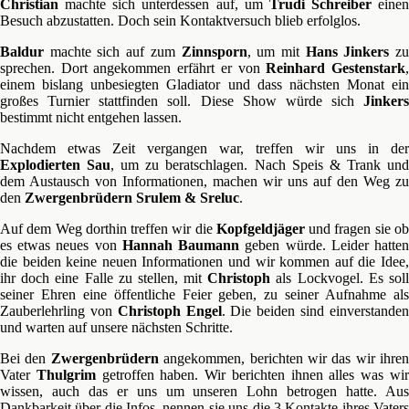
Christian
machte sich unterdessen auf, um
Trudi Schreiber
einen
Besuch abzustatten. Doch sein Kontaktversuch blieb erfolglos.
Baldur
machte sich auf zum
Zinnsporn
, um mit
Hans Jinkers
z
sprechen. Dort angekommen erfährt er von
Reinhard Gestenstark
einem bislang unbesiegten Gladiator und dass nächsten Monat ein
großes Turnier stattfinden soll. Diese Show würde sich
Jinkers
bestimmt nicht entgehen lassen.
Nachdem etwas Zeit vergangen war, treffen wir uns in der
Explodierten Sau
, um zu beratschlagen. Nach Speis & Trank un
dem Austausch von Informationen, machen wir uns auf den Weg zu
den
Zwergenbrüdern Srulem & Sreluc
.
Auf dem Weg dorthin treffen wir die
Kopfgeldjäger
und fragen sie o
es etwas neues von
Hannah Baumann
geben würde. Leider hatte
die beiden keine neuen Informationen und wir kommen auf die Idee,
ihr doch eine Falle zu stellen, mit
Christoph
als Lockvogel. Es sol
seiner Ehren eine öffentliche Feier geben, zu seiner Aufnahme als
Zauberlehrling von
Christoph Engel
. Die beiden sind einverstande
und warten auf unsere nächsten Schritte.
Bei den
Zwergenbrüdern
angekommen, berichten wir das wir ihren
Vater
Thulgrim
getroffen haben. Wir berichten ihnen alles was wi
wissen, auch das er uns um unseren Lohn betrogen hatte. Aus
Dankbarkeit über die Infos, nennen sie uns die 3 Kontakte ihres Vaters