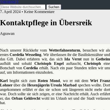
THORNET
7. April 2024 • Keine Kommentare
Kontaktpflege in Übersreik
Agrawan
Nach unserer Rückkehr vom
Wetterfahnenturm
, besuchen wir al
erstes
Cordelia
Wesseling
. Wir überlassen ihr die Basiliskenzähne und
das Gift. Dabei erfahren wir, das sich
Ida Vernt
nun in
Gothei
aufhält und sobald
Christoph Engel
auftaucht,
Christoph
ein
Botschaft von
Cordelia
erhält. Nach ein paar Stunden teilen wir un
auf, um Informationen einzuholen.
Karl
begibt sich zum
Roten Mond
, wo er mit dem
Wirt Franz
Lohner
über die
Hexenjägerin
Ursula Marbad
spechen wollte. Dort
angekommen erfährt er das sie schon seit längerem nicht mehr dort
war. Doch sollte sie sich zeigen, er eine Nachricht erhält. Auch erfährt
er, das
Orban
Geldrecht
wohl im Urlaub sei und die Stadt verlasse
hat.