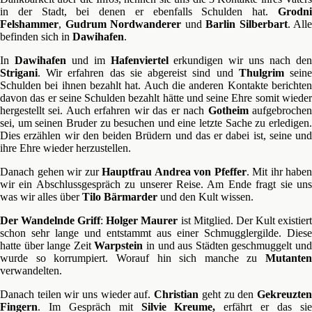
in der Stadt, bei denen er ebenfalls Schulden hat.
Grodni
Felshammer
,
Gudrum Nordwanderer
und
Barlin
Silberbart
. Alle
befinden sich in
Dawihafen
.
In
Dawihafen
und im
Hafenviertel
erkundigen wir uns nach de
Strigani
. Wir erfahren das sie abgereist sind und
Thulgrim
sein
Schulden bei ihnen bezahlt hat. Auch die anderen Kontakte berichten
davon das er seine Schulden bezahlt hätte und seine Ehre somit wieder
hergestellt sei. Auch erfahren wir das er nach
Gotheim
aufgebroche
sei, um seinen Bruder zu besuchen und eine letzte Sache zu erledigen.
Dies erzählen wir den beiden Brüdern und das er dabei ist, seine und
ihre Ehre wieder herzustellen.
Danach gehen wir zur
Hauptfrau Andrea von Pfeffer
. Mit ihr haben
wir ein Abschlussgespräch zu unserer Reise. Am Ende fragt sie uns
was wir alles über
Tilo Bärmarder
und den Kult wissen.
Der Wandelnde Griff
:
Holger Maurer
ist Mitglied. Der Kult existier
schon sehr lange und entstammt aus einer Schmugglergilde. Diese
hatte über lange Zeit
Warpstein
in und aus Städten geschmuggelt un
wurde so korrumpiert. Worauf hin sich manche zu
Mutanten
verwandelten.
Danach teilen wir uns wieder auf.
Christian
geht zu den
Gekreuzte
Fingern
. Im Gespräch mit
Silvie Kreume,
erfährt er das si