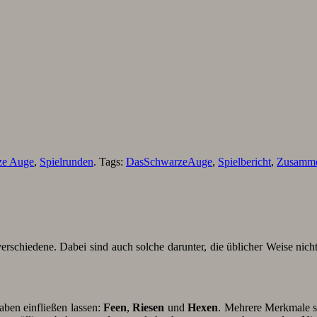
ze Auge
,
Spielrunden
. Tags:
DasSchwarzeAuge
,
Spielbericht
,
Zusamme
verschiedene. Dabei sind auch solche darunter, die üblicher Weise ni
ben einfließen lassen:
Feen
,
Riesen
und
Hexen
. Mehrere Merkmale 