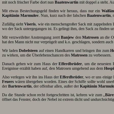
mit noch frischer Farbe dort nun
Baatenwartin
mit doppel a steht. Au
Mit etwas Bestechungsgeld finden wir heraus, dass nur ein
Walfän
Kapitänin Marmulov
. Nun, kurz nach der falschen
Baatenwartin
, 
Zufällig sieht
Viseris
, wie ein menschengroßer Sack mit zappelnden I
wo der Sack untergegangen ist. Es gelingt ihm, den Sack zu finden 
Mit verzweifelter Anstrengung zerrt
Banjew
den
Matrosen
an die O
hat den Mann nicht nur verprügelt und k.o. geschlagen, sondern auc
Wir laden
Dobelsteen
auf einen Handkarren und bringen ihn zum
Ho
zu wirken, um die Überlebenschancen des
Matrosen
zu verbessern.
Danach gehen wir zum Haus der
Efferdbrüder
, um die neuesten 
Ereignisse erzählt haben auf, den Matrosen umgehend aus dem
Hospi
Also verlegen wir ihn ins Haus der
Efferdbrüder
, wo er uns einige 
Feuers
wären übergeben worden. Eines der Schiffe sollte wohl unerk
der
Bartenwartin
, der offenbar allen, außer der
Kapitänin Marmul
Da die Stunde schon recht fortgeschritten ist, kehren wir zum „
Bäre
öffnet das Fenster, doch der Nebel ist extrem dicht und undurchsichtig.