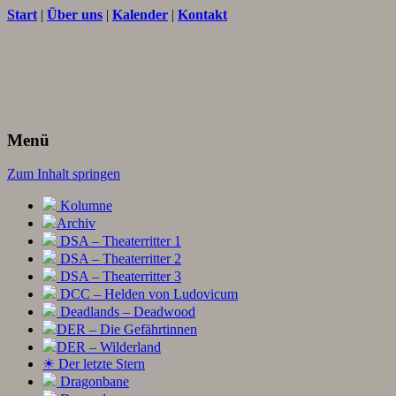
Start
|
Über uns
|
Kalender
|
Kontakt
Texte und Ideen zum Rollenspiel
THORNET
Menü
Zum Inhalt springen
Kolumne
Archiv
DSA – Theaterritter 1
DSA – Theaterritter 2
DSA – Theaterritter 3
DCC – Helden von Ludovicum
Deadlands – Deadwood
DER – Die Gefährtinnen
DER – Wilderland
☀ Der letzte Stern
Dragonbane