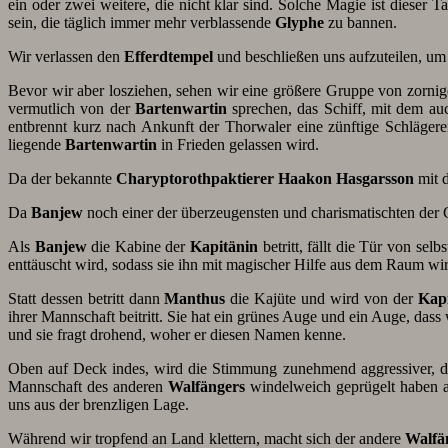
ein oder zwei weitere, die nicht klar sind. Solche Magie ist dieser
sein, die täglich immer mehr verblassende
Glyphe
zu bannen.
Wir verlassen den
Efferdtempel
und beschließen uns aufzuteilen, um
Bevor wir aber losziehen, sehen wir eine größere Gruppe von zorni
vermutlich von der
Bartenwartin
sprechen, das Schiff, mit dem auc
entbrennt kurz nach Ankunft der Thorwaler eine zünftige Schlägere
liegende
Bartenwartin
in Frieden gelassen wird.
Da der bekannte
Charyptorothpaktierer Haakon Hasgarsson
mit 
Da
Banjew
noch einer der überzeugensten und charismatischten der Gr
Als
Banjew
die Kabine der
Kapitänin
betritt, fällt die Tür von se
enttäuscht wird, sodass sie ihn mit magischer Hilfe aus dem Raum wir
Statt dessen betritt dann
Manthus
die Kajüte und wird von der
Kapi
ihrer Mannschaft beitritt. Sie hat ein grünes Auge und ein Auge, dass
und sie fragt drohend, woher er diesen Namen kenne.
Oben auf Deck indes, wird die Stimmung zunehmend aggressiver, 
Mannschaft des anderen
Walfängers
windelweich geprügelt haben 
uns aus der brenzligen Lage.
Während wir tropfend an Land klettern, macht sich der andere
Walfä