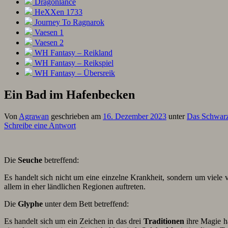
Dragonlance
HeXXen 1733
Journey To Ragnarok
Vaesen 1
Vaesen 2
WH Fantasy – Reikland
WH Fantasy – Reikspiel
WH Fantasy – Übersreik
Ein Bad im Hafenbecken
Von
Agrawan
geschrieben am
16. Dezember 2023
unter
Das Schwar
Schreibe eine Antwort
Die
Seuche
betreffend:
Es handelt sich nicht um eine einzelne Krankheit, sondern um viele 
allem in eher ländlichen Regionen auftreten.
Die
Glyphe
unter dem Bett betreffend:
Es handelt sich um ein Zeichen in das drei
Traditionen
ihre Magie ha