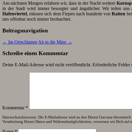
Am nächsten Morgen erfahren wir, dass in der Nacht weitere
Kornsp
in der Stadt wird immer besorgter und ängstlicher. Wir teilen un
Hafenviertel
, müssen sich dem Fiepen nach hunderte von
Ratten
bef
uns offenbar noch immer beobachtet.
Beitragsnavigation
←
Im Ortschlamm
Ab in die Mine
→
Schreibe einen Kommentar
Deine E-Mail-Adresse wird nicht veröffentlicht.
Erforderliche Felder 
Kommentar
*
Datenschutzhinweise: Die E-Mailadresse wird an den Dienst Gravatar übermittelt (
Verarbeitung Deiner Daten und Widerrufsmöglichkeiten, verweisen wir Dich auf 
Name
*