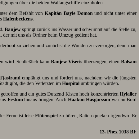
igungen über die beiden Walfangschiffe einzuholen.
 unter dem Befahlt von
Kapitän Bayle Domon
und nicht unter einer
es
Hafenbeckens
.
rd.
Banjew
springt zurück ins Wasser und schwimmt auf die Stelle zu,
n
, der mit uns als Ordner beim Umzug gedient hat.
uderboot zu ziehen und zunächst die Wunden zu versorgen, denn man
n wird. Schließlich kann
Banjew
Viseris
überzeugen, einen
Balsam
Tjastrand
empfängt uns und fordert uns, nachdem wir die jüngsten
Stadt gibt, die den Verletzten im
Hospital
umbringen würden.
getroffen und ein gutes Dutzend Kisten hoch konzentrierten
Hylailer
 aus
Festum
hinaus bringen. Auch
Haakon Hasgarsson
war an Bord
der Ferne ist leise
Flötenspiel
zu hören, Ratten quieken irgendwo. Er
13. Phex 1038 BF