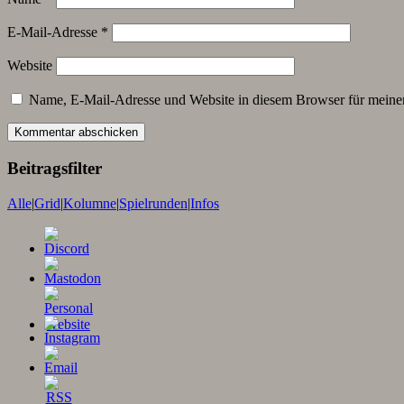
E-Mail-Adresse
*
Website
Name, E-Mail-Adresse und Website in diesem Browser für meine
Beitragsfilter
Alle
|
Grid
|
Kolumne
|
Spielrunden
|
Infos