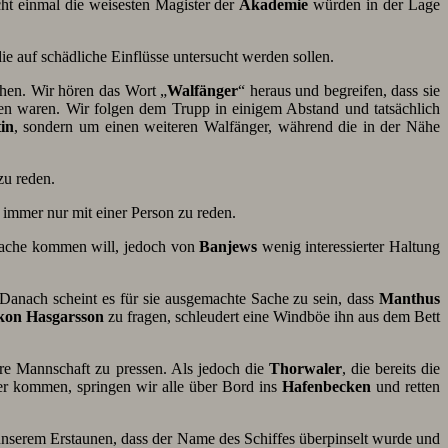
cht einmal die weisesten Magister der
Akademie
würden in der Lage
 auf schädliche Einflüsse untersucht werden sollen.
en. Wir hören das Wort „
Walfänger
“ heraus und begreifen, dass sie
waren. Wir folgen dem Trupp in einigem Abstand und tatsächlich
in
, sondern um einen weiteren Walfänger, während die in der Nähe
zu reden.
 immer nur mit einer Person zu reden.
ur Sache kommen will, jedoch von
Banjews
wenig interessierter Haltung
 Danach scheint es für sie ausgemachte Sache zu sein, dass
Manthus
on Hasgarsson
zu fragen, schleudert eine Windböe ihn aus dem Bett
hre Mannschaft zu pressen. Als jedoch die
Thorwaler
, die bereits die
r kommen, springen wir alle über Bord ins
Hafenbecken
und retten
nserem Erstaunen, dass der Name des Schiffes überpinselt wurde und