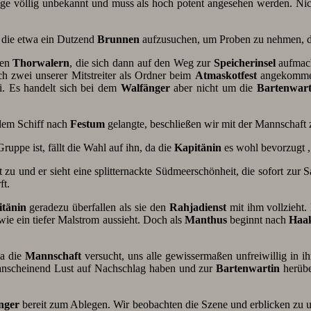
 Tage völlig unbekannt und muss als hoch potent angesehen werden. Ni
 die etwa ein Dutzend
Brunnen
aufzusuchen, um Proben zu nehmen, die
gen
Thorwalern
, die sich dann auf den Weg zur
Speicherinsel
aufmach
h zwei unserer Mitstreiter als Ordner beim
Atmaskotfest
angekommen 
i. Es handelt sich bei dem
Walfänger
aber nicht um die
Bartenwart
dem Schiff nach
Festum
gelangte, beschließen wir mit der Mannschaft 
uppe ist, fällt die Wahl auf ihn, da die
Kapitänin
es wohl bevorzugt ,
lbst zu und er sieht eine splitternackte Südmeerschönheit, die sofort z
ft.
tänin
geradezu überfallen als sie den
Rahjadienst
mit ihm vollzieht.
 wie ein tiefer Malstrom aussieht. Doch als
Manthus
beginnt nach
Haak
da die
Mannschaft
versucht, uns alle gewissermaßen unfreiwillig in i
anscheinend Lust auf Nachschlag haben und zur
Bartenwartin
herübe
nger
bereit zum Ablegen. Wir beobachten die Szene und erblicken zu u