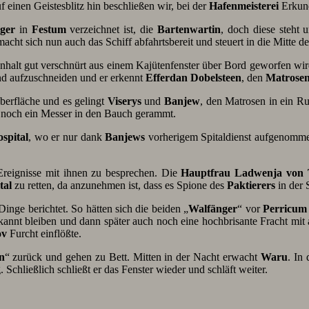
f einen Geistesblitz hin beschließen wir, bei der
Hafenmeisterei
Erkund
ger
in
Festum
verzeichnet ist, die
Bartenwartin
, doch diese steht
macht sich nun auch das Schiff abfahrtsbereit und steuert in die Mitte d
nhalt gut verschnürt aus einem Kajütenfenster über Bord geworfen wi
und aufzuschneiden und er erkennt
Efferdan Dobelsteen
, den
Matrose
berfläche und es gelingt
Viserys
und
Banjew
, den Matrosen in ein R
h noch ein Messer in den Bauch gerammt.
spital
, wo er nur dank
Banjews
vorherigem Spitaldienst aufgenomme
Ereignisse mit ihnen zu besprechen. Die
Hauptfrau Ladwenja von 
tal
zu retten, da anzunehmen ist, dass es Spione des
Paktierers
in der 
Dinge berichtet. So hätten sich die beiden „
Walfänger
“ vor
Perricum
annt bleiben und dann später auch noch eine hochbrisante Fracht mit
ov
Furcht einflößte.
n
“ zurück und gehen zu Bett. Mitten in der Nacht erwacht
Waru
. In 
 Schließlich schließt er das Fenster wieder und schläft weiter.