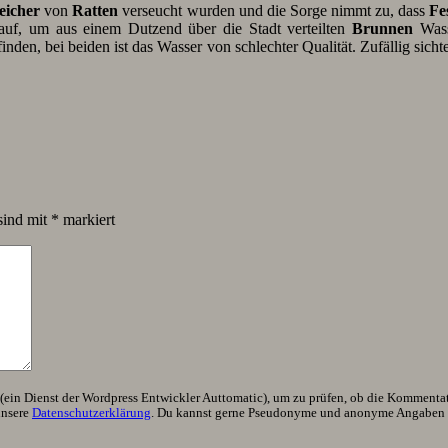
eicher
von
Ratten
verseucht wurden und die Sorge nimmt zu, dass
Fe
s auf, um aus einem Dutzend über die Stadt verteilten
Brunnen
Wass
inden, bei beiden ist das Wasser von schlechter Qualität. Zufällig sic
sind mit
*
markiert
ein Dienst der Wordpress Entwickler Auttomatic), um zu prüfen, ob die Kommentator
unsere
Datenschutzerklärung
. Du kannst gerne Pseudonyme und anonyme Angaben h