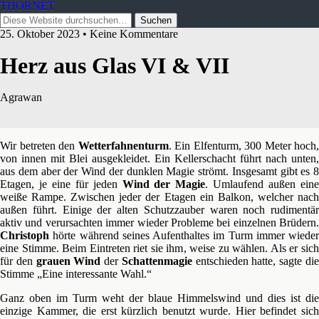
THORNET
25. Oktober 2023 • Keine Kommentare
Herz aus Glas VI & VII
Agrawan
Wir betreten den
Wetterfahnenturm
. Ein Elfenturm, 300 Meter hoch,
von innen mit Blei ausgekleidet. Ein Kellerschacht führt nach unten,
aus dem aber der Wind der dunklen Magie strömt. Insgesamt gibt es 8
Etagen, je eine für jeden
Wind der Magie
. Umlaufend außen ein
weiße Rampe. Zwischen jeder der Etagen ein Balkon, welcher nach
außen führt. Einige der alten Schutzzauber waren noch rudimentär
aktiv und verursachten immer wieder Probleme bei einzelnen Brüdern.
Christoph
hörte während seines Aufenthaltes im Turm immer wieder
eine Stimme. Beim Eintreten riet sie ihm, weise zu wählen. Als er sich
für den
grauen Wind
der
Schattenmagie
entschieden hatte, sagte di
Stimme „Eine interessante Wahl.“
Ganz oben im Turm weht der blaue Himmelswind und dies ist die
einzige Kammer, die erst kürzlich benutzt wurde. Hier befindet sich