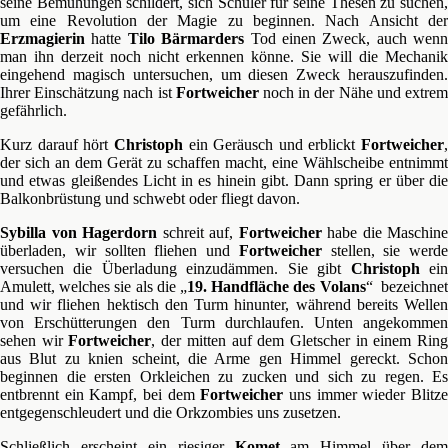
seine Bemühungen schildert, sich Schüler für seine Thesen zu suchen,
um eine Revolution der Magie zu beginnen. Nach Ansicht der
Erzmagierin
hatte
Tilo Bärmarders
Tod einen Zweck, auch wenn
man ihn derzeit noch nicht erkennen könne. Sie will die Mechanik
eingehend magisch untersuchen, um diesen Zweck herauszufinden.
Ihrer Einschätzung nach ist
Fortweicher
noch in der Nähe und extre
gefährlich.
Kurz darauf hört
Christoph
ein Geräusch und erblickt
Fortweicher
,
der sich an dem Gerät zu schaffen macht, eine Wählscheibe entnimmt
und etwas gleißendes Licht in es hinein gibt. Dann spring er über die
Balkonbrüstung und schwebt oder fliegt davon.
Sybilla von Hagerdorn
schreit auf,
Fortweicher
habe die Maschine
überladen, wir sollten fliehen und
Fortweicher
stellen, sie werde
versuchen die Überladung einzudämmen. Sie gibt
Christoph
ei
Amulett, welches sie als die „
19. Handfläche des Volans
“ bezeichne
und wir fliehen hektisch den Turm hinunter, während bereits Wellen
von Erschütterungen den Turm durchlaufen. Unten angekommen
sehen wir
Fortweicher
, der mitten auf dem Gletscher in einem Rin
aus Blut zu knien scheint, die Arme gen Himmel gereckt. Schon
beginnen die ersten Orkleichen zu zucken und sich zu regen. Es
entbrennt ein Kampf, bei dem
Fortweicher
uns immer wieder Blitz
entgegenschleudert und die Orkzombies uns zusetzen.
Schließlich erscheint ein riesiger
Komet
am Himmel über dem