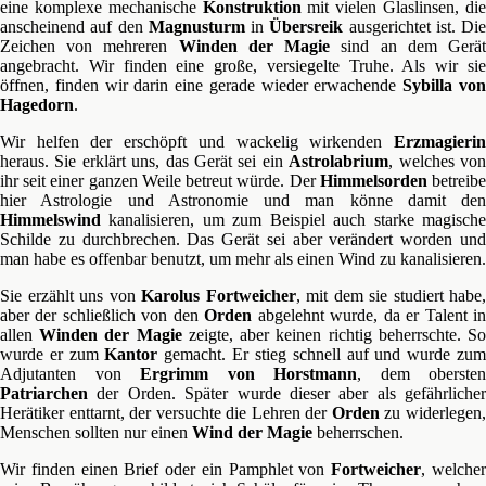
eine komplexe mechanische
Konstruktion
mit vielen Glaslinsen, di
anscheinend auf den
Magnusturm
in
Übersreik
ausgerichtet ist. Die
Zeichen von mehreren
Winden der Magie
sind an dem Gerä
angebracht. Wir finden eine große, versiegelte Truhe. Als wir sie
öffnen, finden wir darin eine gerade wieder erwachende
Sybilla vo
Hagedorn
.
Wir helfen der erschöpft und wackelig wirkenden
Erzmagierin
heraus. Sie erklärt uns, das Gerät sei ein
Astrolabrium
, welches vo
ihr seit einer ganzen Weile betreut würde. Der
Himmelsorden
betreib
hier Astrologie und Astronomie und man könne damit den
Himmelswind
kanalisieren, um zum Beispiel auch starke magische
Schilde zu durchbrechen. Das Gerät sei aber verändert worden und
man habe es offenbar benutzt, um mehr als einen Wind zu kanalisieren.
Sie erzählt uns von
Karolus Fortweicher
, mit dem sie studiert habe,
aber der schließlich von den
Orden
abgelehnt wurde, da er Talent i
allen
Winden der Magie
zeigte, aber keinen richtig beherrschte. S
wurde er zum
Kantor
gemacht. Er stieg schnell auf und wurde zu
Adjutanten von
Ergrimm von Horstmann
, dem obersten
Patriarchen
der Orden. Später wurde dieser aber als gefährlicher
Herätiker enttarnt, der versuchte die Lehren der
Orden
zu widerlegen
Menschen sollten nur einen
Wind der Magie
beherrschen.
Wir finden einen Brief oder ein Pamphlet von
Fortweicher
, welche