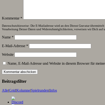
Kommentar
*
Datenschutzhinweise: Die E-Mailadresse wird an den Dienst Gravatar übermittelt (
Verarbeitung Deiner Daten und Widerrufsmöglichkeiten, verweisen wir Dich auf 
Name
*
E-Mail-Adresse
*
Website
Name, E-Mail-Adresse und Website in diesem Browser für meine
Beitragsfilter
Alle
|
Grid
|
Kolumne
|
Spielrunden
|
Infos