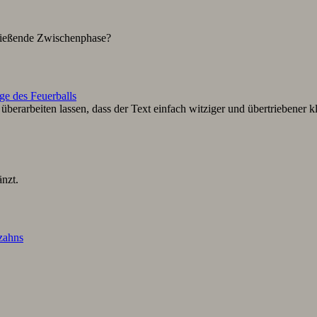
hließende Zwischenphase?
ge des Feuerballs
berarbeiten lassen, dass der Text einfach witziger und übertriebener k
nzt.
lzahns