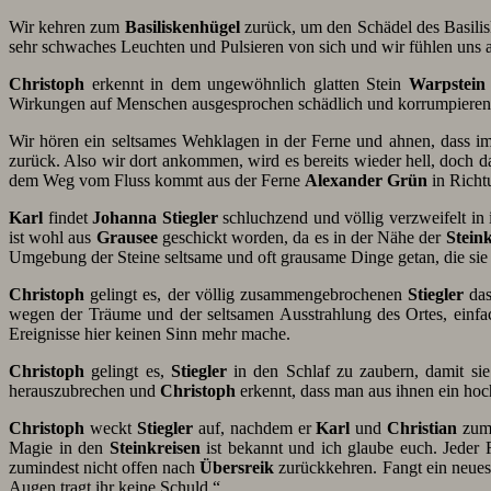
Wir kehren zum
Basiliskenhügel
zurück, um den Schädel des Basiliske
sehr schwaches Leuchten und Pulsieren von sich und wir fühlen uns a
Christoph
erkennt in dem ungewöhnlich glatten Stein
Warpstein
Wirkungen auf Menschen ausgesprochen schädlich und korrumpierend s
Wir hören ein seltsames Wehklagen in der Ferne und ahnen, dass 
zurück. Also wir dort ankommen, wird es bereits wieder hell, doch d
dem Weg vom Fluss kommt aus der Ferne
Alexander Grün
in Richt
Karl
findet
Johanna Stiegler
schluchzend und völlig verzweifelt i
ist wohl aus
Grausee
geschickt worden, da es in der Nähe der
Steink
Umgebung der Steine seltsame und oft grausame Dinge getan, die sie
Christoph
gelingt es, der völlig zusammengebrochenen
Stiegler
das
wegen der Träume und der seltsamen Ausstrahlung des Ortes, einfa
Ereignisse hier keinen Sinn mehr mache.
Christoph
gelingt es,
Stiegler
in den Schlaf zu zaubern, damit si
herauszubrechen und
Christoph
erkennt, dass man aus ihnen ein hoch
Christoph
weckt
Stiegler
auf, nachdem er
Karl
und
Christian
zum
Magie in den
Steinkreisen
ist bekannt und ich glaube euch. Jeder 
zumindest nicht offen nach
Übersreik
zurückkehren. Fangt ein neues 
Augen tragt ihr keine Schuld.“