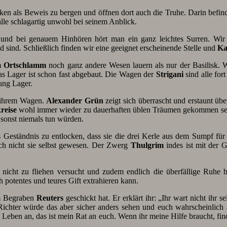
n als Beweis zu bergen und öffnen dort auch die Truhe. Darin befindet 
lle schlagartig unwohl bei seinem Anblick.
und bei genauem Hinhören hört man ein ganz leichtes Surren. Wir
ind. Schließlich finden wir eine geeignet erscheinende Stelle und
Ka
im
Ortschlamm
noch ganz andere Wesen lauern als nur der Basilisk.
as Lager ist schon fast abgebaut. Die Wagen der
Strigani
sind alle for
ung Lager.
n ihrem Wagen.
Alexander
Grün
zeigt sich überrascht und erstaunt üb
reise
wohl immer wieder zu dauerhaften üblen Träumen gekommen sei
 sonst niemals tun würden.
 Geständnis zu entlocken, dass sie die drei Kerle aus dem Sumpf f
ch nicht sie selbst gewesen. Der Zwerg
Thulgrim
indes ist mit der 
e nicht zu fliehen versucht und zudem endlich die überfällige Ruh
 potentes und teures Gift extrahieren kann.
 Begraben
Reuters
geschickt hat. Er erklärt ihr: „Ihr wart nicht ihr s
Richter würde das aber sicher anders sehen und euch wahrscheinlich 
Leben an, das ist mein Rat an euch. Wenn ihr meine Hilfe braucht, fi