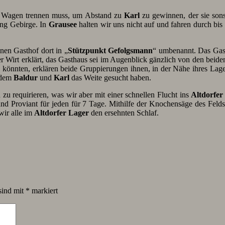
em Wagen trennen muss, um Abstand zu
Karl
zu gewinnen, der sie son
ung Gebirge. In
Grausee
halten wir uns nicht auf und fahren durch bis
nen Gasthof dort in „
Stützpunkt Gefolgsmann
“ umbenannt. Das Gast
er Wirt erklärt, das Gasthaus sei im Augenblick gänzlich von den beide
len könnten, erklären beide Gruppierungen ihnen, in der Nähe ihres La
chdem
Baldur
und
Karl
das Weite gesucht haben.
u requirieren, was wir aber mit einer schnellen Flucht ins
Altdorfer
d Proviant für jeden für 7 Tage. Mithilfe der Knochensäge des Feld
wir alle im
Altdorfer Lager
den ersehnten Schlaf.
sind mit
*
markiert