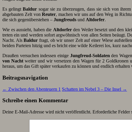
Es gelingt
Baldur
sogar sie zu überzeugen, dass sie sich von ihr
abgebauten Zelt von
Reuter
, machen wir uns auf den Weg in Richt
die sich gegenüberstehen –
Jungfreuds
und
Altdorfer
.
Wie es aussieht, haben die
Altdorfer
den Weiler besetzt und den klei
treten ein und werden sofort argwöhnisch von allen Seiten beäugt. D
Nacht. Als
Baldur
fragt, ob wir unser Zelt auf einer Wiese aufstel
beiden Parteien hitzig und es bricht eine wilde Keilerei los, kurz na
Draußen versuchen indessen einige
Jungfreud-Soldaten
den Wagen z
von Nacht
weiter und wir versetzen den Wagen für 2 Goldkronen un
heraus, um das Gift später verkaufen zu können und endlich erhalten 
Beitragsnavigation
←
Zwischen den Abenteuern 1
Schatten im Nebel 3 – Die Insel
→
Schreibe einen Kommentar
Deine E-Mail-Adresse wird nicht veröffentlicht.
Erforderliche Felder 