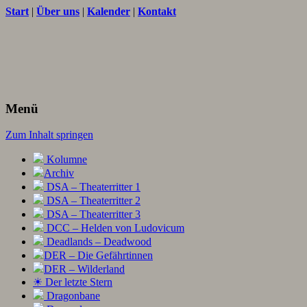
Start
|
Über uns
|
Kalender
|
Kontakt
Texte und Ideen zum Rollenspiel
THORNET
Menü
Zum Inhalt springen
Kolumne
Archiv
DSA – Theaterritter 1
DSA – Theaterritter 2
DSA – Theaterritter 3
DCC – Helden von Ludovicum
Deadlands – Deadwood
DER – Die Gefährtinnen
DER – Wilderland
☀ Der letzte Stern
Dragonbane