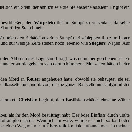
sich ein Stein, der ähnlich wie die Stelensteine aussieht. Er gibt ein
 beschließen, den
Warpstein
tief im Sumpf zu versenken, da seine
rl
wirf den Stein hinein.
 Wir holen den Schädel aus dem Sumpf und schleppen ihn zum Lager
t und nur wenige Zelte stehen noch, ebenso wie
Stieglers
Wagen. Auf
er den Abbruch des Lagers und fragt, was denn hier geschehen sei. Er
 und er wurde gebeten sich darum kümmern. Menschen hätten in der
ür den Mord an
Reuter
angeheuert hatte, obwohl sie behauptet, sie sei
Geldkassette auf und davon, da die ganze Baustelle nun aufgrund der
e bekommt.
Christian
beginnt, dem Basiliskenschädel einzelne Zähne
elber, als ihr den Mord beauftragt habt. Der böse Einfluss durch uralte
aufknüpfen lassen. Wenn ich ihr wäre, würde ich nicht so bald oder
ndet einen Weg mit mir in
Übersreik
Kontakt aufzunehmen. In meinen