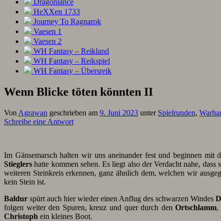
Dragonlance
HeXXen 1733
Journey To Ragnarok
Vaesen 1
Vaesen 2
WH Fantasy – Reikland
WH Fantasy – Reikspiel
WH Fantasy – Übersreik
Wenn Blicke töten könnten II
Von
Agrawan
geschrieben am
9. Juni 2023
unter
Spielrunden
,
Warha
Schreibe eine Antwort
Im Gänsemarsch halten wir uns aneinander fest und beginnen mit 
Stieglers
hatte kommen sehen. Es liegt also der Verdacht nahe, dass 
weiteren Steinkreis erkennen, ganz ähnlich dem, welchen wir ausgegr
kein Stein ist.
Baldur
spürt auch hier wieder einen Anflug des schwarzen Windes
D
folgen weiter den Spuren, kreuz und quer durch den
Ortschlamm
,
Christoph
ein kleines Boot.