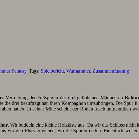
mmer Fantasy
. Tags:
Spielbericht
,
Warhammer
,
Zusammenfassung
der Verfolgung der Fußspuren der drei geflohenen Männer, da
Baldu
sie die drei beauftragt hat, ihren Kompagnon umzubringen. Die Spur fü
aben hatten. In seiner Mitte scheint der Boden frisch aufgegraben wor
har
. Wir buddeln eine kleine Holzkiste aus. Da wir das Schloss nicht
 bis wir den Fluss erreichen, wo die Spuren enden. Ein Stück weiter