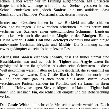
schien. Dabei waren wir im Frühling aufgebrochen. Mit Entsetzen
fragte ich mich, wir lange wir auf diesen Steinen gesessen hatten.
Schnell entdecken wir jedoch
Saoirse
, die uns aufklärte, dass
Samhain
, die Nacht des
Winteranfangs
, gefeiert wurde.
Immer mehr Gestalten kamen in unser Blickfeld und alle schienen
Setzlinge zu tragen. Glühwürmchen schwirrten um uns herum und
verliehen der Szenerie einen eigentümlichen Schimmer. Langsam
entdecken wir auch die anderen Mitglieder des
Blutigen Hains
,
Elaine
war da,
Ghilie Dhu
und
Glewlwyd
ebenfalls und auch einig
unbekannte Gesichter,
Brigda
und
Midhir
. Die Stimmung schie
etwas gedämpfter zu sein als beim letzten Fest.
Aisling
und
Saoirse
erzählten
Johnny
, dass
Fia
früher einmal ein
Beschützerin
war und es noch ist.
Tighue
und
Argyle
waren ih
gefolgt und hatten ihr geholfen. Als aber seine Schwestern in diese
Welt gekommen waren, hatten sie Bäume gepflanzt, die zu einem Hain
herangewachsen waren. Das
Castle Black
ist heute nur noch ein
Ruine, aber einst gab es auch noch ein
Castle White
. Zwe
verschiedene Parteien standen im Konflikt und sie kamen in ihren
Hain, um Holz zu schlagen. Sie verteidigten den Hain und
Tighue
half
ihnen und rief nach
Fia
, die schließlich eingriff und die Beherrschun
verlor.
Das
Castle White
und sehr viele Menschen wurde vernichtet. Doch