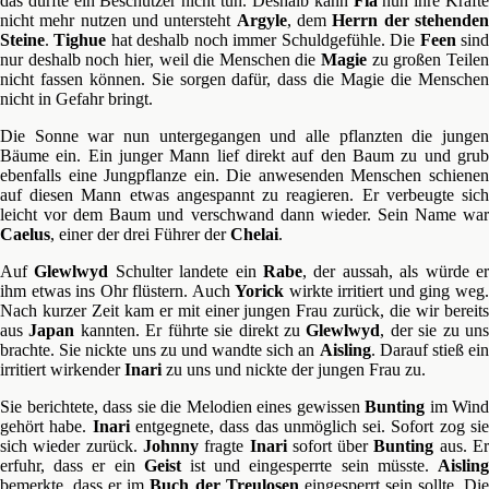
das durfte ein Beschützer nicht tun. Deshalb kann
Fia
nun ihre Kräft
nicht mehr nutzen und untersteht
Argyle
, dem
Herrn der stehende
Steine
.
Tighue
hat deshalb noch immer Schuldgefühle. Die
Feen
sin
nur deshalb noch hier, weil die Menschen die
Magie
zu großen Teile
nicht fassen können. Sie sorgen dafür, dass die Magie die Menschen
nicht in Gefahr bringt.
Die Sonne war nun untergegangen und alle pflanzten die jungen
Bäume ein. Ein junger Mann lief direkt auf den Baum zu und grub
ebenfalls eine Jungpflanze ein. Die anwesenden Menschen schienen
auf diesen Mann etwas angespannt zu reagieren. Er verbeugte sich
leicht vor dem Baum und verschwand dann wieder. Sein Name war
Caelus
, einer der drei Führer der
Chelai
.
Auf
Glewlwyd
Schulter landete ein
Rabe
, der aussah, als würde e
ihm etwas ins Ohr flüstern. Auch
Yorick
wirkte irritiert und ging weg
Nach kurzer Zeit kam er mit einer jungen Frau zurück, die wir bereits
aus
Japan
kannten. Er führte sie direkt zu
Glewlwyd
, der sie zu un
brachte. Sie nickte uns zu und wandte sich an
Aisling
. Darauf stieß ein
irritiert wirkender
Inari
zu uns und nickte der jungen Frau zu.
Sie berichtete, dass sie die Melodien eines gewissen
Bunting
im Wind
gehört habe.
Inari
entgegnete, dass das unmöglich sei. Sofort zog si
sich wieder zurück.
Johnny
fragte
Inari
sofort über
Bunting
aus. E
erfuhr, dass er ein
Geist
ist und eingesperrte sein müsste.
Aislin
bemerkte, dass er im
Buch der Treulosen
eingesperrt sein sollte. Di