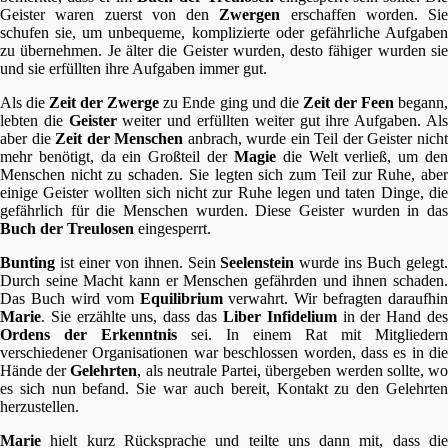
Geister waren zuerst von den
Zwergen
erschaffen worden. Sie
schufen sie, um unbequeme, komplizierte oder gefährliche Aufgaben
zu übernehmen. Je älter die Geister wurden, desto fähiger wurden sie
und sie erfüllten ihre Aufgaben immer gut.
Als die
Zeit der Zwerge
zu Ende ging und die
Zeit der Feen
begann
lebten die
Geister
weiter und erfüllten weiter gut ihre Aufgaben. Al
aber die
Zeit der Menschen
anbrach, wurde ein Teil der Geister nich
mehr benötigt, da ein Großteil der
Magie
die Welt verließ, um de
Menschen nicht zu schaden. Sie legten sich zum Teil zur Ruhe, aber
einige Geister wollten sich nicht zur Ruhe legen und taten Dinge, die
gefährlich für die Menschen wurden. Diese Geister wurden in das
Buch der Treulosen
eingesperrt.
Bunting
ist einer von ihnen. Sein
Seelenstein
wurde ins Buch gelegt
Durch seine Macht kann er Menschen gefährden und ihnen schaden.
Das Buch wird vom
Equilibrium
verwahrt. Wir befragten daraufhin
Marie
. Sie erzählte uns, dass das
Liber Infidelium
in der Hand de
Ordens der Erkenntnis
sei. In einem Rat mit Mitgliedern
verschiedener Organisationen war beschlossen worden, dass es in die
Hände der
Gelehrten
, als neutrale Partei, übergeben werden sollte, w
es sich nun befand. Sie war auch bereit, Kontakt zu den Gelehrten
herzustellen.
Marie
hielt kurz Rücksprache und teilte uns dann mit, dass die