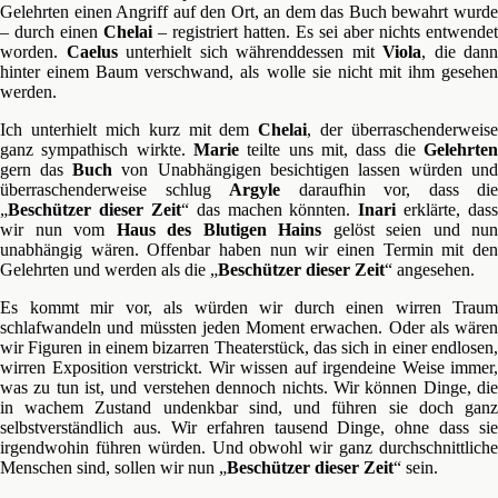
Gelehrten einen Angriff auf den Ort, an dem das Buch bewahrt wurde
– durch einen
Chelai
– registriert hatten. Es sei aber nichts entwendet
worden.
Caelus
unterhielt sich währenddessen mit
Viola
, die dann
hinter einem Baum verschwand, als wolle sie nicht mit ihm gesehen
werden.
Ich unterhielt mich kurz mit dem
Chelai
, der überraschenderweise
ganz sympathisch wirkte.
Marie
teilte uns mit, dass die
Gelehrten
gern das
Buch
von Unabhängigen besichtigen lassen würden und
überraschenderweise schlug
Argyle
daraufhin vor, dass die
„
Beschützer dieser Zeit
“ das machen könnten.
Inari
erklärte, dass
wir nun vom
Haus des Blutigen Hains
gelöst seien und nun
unabhängig wären. Offenbar haben nun wir einen Termin mit den
Gelehrten und werden als die „
Beschützer dieser Zeit
“ angesehen.
Es kommt mir vor, als würden wir durch einen wirren Traum
schlafwandeln und müssten jeden Moment erwachen. Oder als wären
wir Figuren in einem bizarren Theaterstück, das sich in einer endlosen,
wirren Exposition verstrickt. Wir wissen auf irgendeine Weise immer,
was zu tun ist, und verstehen dennoch nichts. Wir können Dinge, die
in wachem Zustand undenkbar sind, und führen sie doch ganz
selbstverständlich aus. Wir erfahren tausend Dinge, ohne dass sie
irgendwohin führen würden. Und obwohl wir ganz durchschnittliche
Menschen sind, sollen wir nun „
Beschützer dieser Zeit
“ sein.