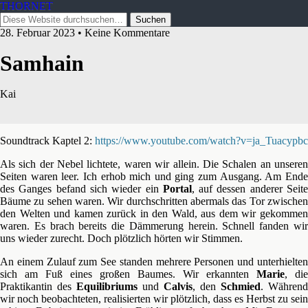
THORNET
28. Februar 2023 • Keine Kommentare
Samhain
Kai
Soundtrack Kaptel 2:
https://www.youtube.com/watch?v=ja_Tuacypbc
Als sich der Nebel lichtete, waren wir allein. Die Schalen an unseren
Seiten waren leer. Ich erhob mich und ging zum Ausgang. Am Ende
des Ganges befand sich wieder ein
Portal
, auf dessen anderer Seit
Bäume zu sehen waren. Wir durchschritten abermals das Tor zwischen
den Welten und kamen zurück in den Wald, aus dem wir gekommen
waren. Es brach bereits die Dämmerung herein. Schnell fanden wir
uns wieder zurecht. Doch plötzlich hörten wir Stimmen.
An einem Zulauf zum See standen mehrere Personen und unterhielten
sich am Fuß eines großen Baumes. Wir erkannten
Marie
, die
Praktikantin des
Equilibriums
und
Calvis
, den
Schmied
. Während
wir noch beobachteten, realisierten wir plötzlich, dass es Herbst zu sein