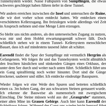
Tunnelsystem wieder. Nasse Fußspuren von
Sumpflingen
, die etwa
schweres geschleppt haben führen tiefer in diese Tunnel.
Wir andern erreichen inzwischen die
Insel
und untersuchen die
Ruine
die wir dort vorher schon entdeckt hatten. Wir entdecken einen
verschütteten Kellerzugang. Ihn freizulegen würde allerdings viel Zeit
in Anspruch nehmen und eine Menge Lärm erzeugen.
So bleibt uns nichts anderes, als den unterseeischen Zugang zu nutzen,
was mir und dem Hobbit erwartungsgemäß schwer fällt. Doch
schließlich stehen wir in einem Tunnel- Kellersystem menschlicher
Bauart, dass ich auf mindestens tausend Jahre alt schätze.
Earendil
findet die Spur der Sumpflinge mit vermutlich
Hergrim
al
Gefangenem. Wir folgen ihr und das Tunnelsystem weicht allmählich
den feuchten hässlichen und stinkenden Gängen eines Orkbaus, der
unter dem See durch und weiter nach unten führt. Schließlich führt uns
ein Gang spiralförmig noch weiter hinunter. Dort sind die Gänge
trockener, sauberer und stiller. Ich entdecke eindeutige Bauspuren.
Wieder folgen wir eine Weile den Spuren und betreten schließlich
einen ca. 3m hohen Gang, der aus schwarzen Steinen gemauert wurde.
Ich erkenne die Bauweise als numenorisch mit zwergischem
Einschlag. Die Steine müssen wohl aus der „
Graugrube
“ stammen,
einer alten Mine im
Grauen Gebirge
. Auch hier kann
Earendil
der
Schleifspur folgen. Während der Gang uns wieder leicht bergauf führt