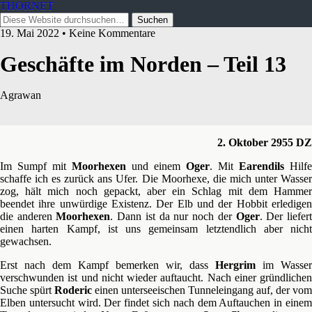
THORNET
19. Mai 2022 • Keine Kommentare
Geschäfte im Norden – Teil 13
Agrawan
2. Oktober 2955 DZ
Im Sumpf mit
Moorhexen
und einem
Oger
. Mit
Earendils
Hilfe
schaffe ich es zurück ans Ufer. Die Moorhexe, die mich unter Wasser
zog, hält mich noch gepackt, aber ein Schlag mit dem Hammer
beendet ihre unwürdige Existenz. Der Elb und der Hobbit erledigen
die anderen
Moorhexen
. Dann ist da nur noch der
Oger
. Der liefer
einen harten Kampf, ist uns gemeinsam letztendlich aber nicht
gewachsen.
Erst nach dem Kampf bemerken wir, dass
Hergrim
im Wasser
verschwunden ist und nicht wieder auftaucht. Nach einer gründlichen
Suche spürt
Roderic
einen unterseeischen Tunneleingang auf, der vom
Elben untersucht wird. Der findet sich nach dem Auftauchen in einem