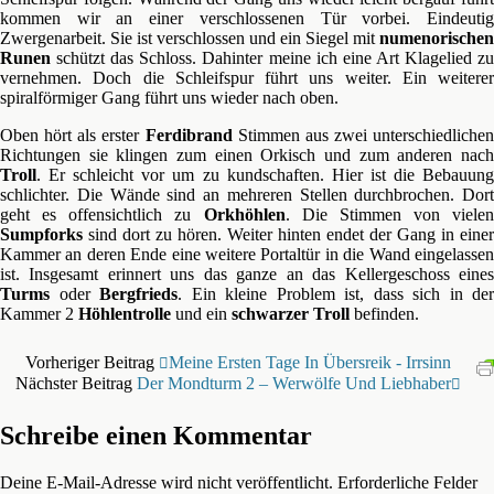
kommen wir an einer verschlossenen Tür vorbei. Eindeutig
Zwergenarbeit. Sie ist verschlossen und ein Siegel mit
numenorischen
Runen
schützt das Schloss. Dahinter meine ich eine Art Klagelied zu
vernehmen. Doch die Schleifspur führt uns weiter. Ein weiterer
spiralförmiger Gang führt uns wieder nach oben.
Oben hört als erster
Ferdibrand
Stimmen aus zwei unterschiedlichen
Richtungen sie klingen zum einen Orkisch und zum anderen nach
Troll
. Er schleicht vor um zu kundschaften. Hier ist die Bebauung
schlichter. Die Wände sind an mehreren Stellen durchbrochen. Dort
geht es offensichtlich zu
Orkhöhlen
. Die Stimmen von vielen
Sumpforks
sind dort zu hören. Weiter hinten endet der Gang in einer
Kammer an deren Ende eine weitere Portaltür in die Wand eingelassen
ist. Insgesamt erinnert uns das ganze an das Kellergeschoss eines
Turms
oder
Bergfrieds
. Ein kleine Problem ist, dass sich in der
Kammer 2
Höhlentrolle
und ein
schwarzer Troll
befinden.
Vorheriger Beitrag
Meine Ersten Tage In Übersreik - Irrsinn
Nächster Beitrag
Der Mondturm 2 – Werwölfe Und Liebhaber
Schreibe einen Kommentar
Deine E-Mail-Adresse wird nicht veröffentlicht.
Erforderliche Felder