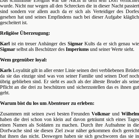
Das schlimmste Ereignis war die Nacht in dem sein Dorf vernichtet
wurde. Nicht nur wegen all den Schrecken die in dieser Nacht passiert
sind sondern vor allem auch da er sich als Verteidiger des Dorfes
gesehen hat und seines Empfindens nach bei dieser Aufgabe kläglich
gescheitert ist.
Religiöse Überzeugung:
Karl
ist ein treuer Anhänger des
Sigmar
Kults da er sich genau wie
Sigmar
selbst als Beschützer des
Imperiums
und seiner Werte sieht.
Wem gegenüber loyal:
Karls
Loyalität gilt in aller erster Linie seinen drei verbliebenen Brüder
da sie das einzige sind was von seiner Familie und seinen Dorf noch
übrig geblieben sind. Er sieht es auch als der älteste Bruder als seine
Pflicht an die drei zu beschützen und sicherzustellen das es ihnen gut
geht.
Warum bist du los um Abenteuer zu erleben:
Zusammen mit seinen zwei besten Freunden
Volkmar
und
Wilhelm
haben die drei schon von klein auf davon geträumt sich eines Tages
einen Namen als Soldaten zu machen. Durch ihre Aufnahme in die
Dorfwache sind sie diesen Ziel zwar näher gekommen doch gereicht
hat ihnen das nicht. Deswegen haben sie sich geschworen das sie in