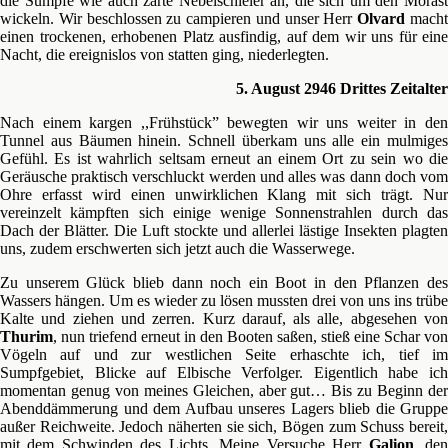
die Sümpfe wie auch zarte Nebelschleier an, die sich um den Morast
wickeln. Wir beschlossen zu campieren und unser Herr
Olvard
mach
einen trockenen, erhobenen Platz ausfindig, auf dem wir uns für eine
Nacht, die ereignislos von statten ging, niederlegten.
5. August 2946 Drittes Zeitalter
Nach einem kargen ,,Frühstück” bewegten wir uns weiter in den
Tunnel aus Bäumen hinein. Schnell überkam uns alle ein mulmiges
Gefühl. Es ist wahrlich seltsam erneut an einem Ort zu sein wo die
Geräusche praktisch verschluckt werden und alles was dann doch vom
Ohre erfasst wird einen unwirklichen Klang mit sich trägt. Nur
vereinzelt kämpften sich einige wenige Sonnenstrahlen durch das
Dach der Blätter. Die Luft stockte und allerlei lästige Insekten plagten
uns, zudem erschwerten sich jetzt auch die Wasserwege.
Zu unserem Glück blieb dann noch ein Boot in den Pflanzen des
Wassers hängen. Um es wieder zu lösen mussten drei von uns ins trübe
Kalte und ziehen und zerren. Kurz darauf, als alle, abgesehen von
Thurim
, nun triefend erneut in den Booten saßen, stieß eine Schar von
Vögeln auf und zur westlichen Seite erhaschte ich, tief im
Sumpfgebiet, Blicke auf Elbische Verfolger. Eigentlich habe ich
momentan genug von meines Gleichen, aber gut… Bis zu Beginn der
Abenddämmerung und dem Aufbau unseres Lagers blieb die Gruppe
außer Reichweite. Jedoch näherten sie sich, Bögen zum Schuss bereit,
mit dem Schwinden des Lichts. Meine Versuche Herr
Galion
, de