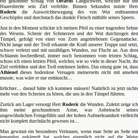
ein gekonnter Schlag von
Olvards
Langschwert, welcher nur um
Haaresbreite sein Ziel verfehlte. Binnen Sekunden nutzte Herr
Roderic
die Ausweichbewegung des von Wut entbrannten
Geschöpfes und durchstach das dunkle Fleisch mithilfe seines Speers.
Just in den Moment schickte ich meinen Pfeil zu einer tragenden Sehne
des Wesens. Schreie der Schmerzen und der Wut durchzogen den
Tümpel, gefolgt von einer von Zorn angetriebenen Gegenattacke.
Nicht lange und der Troll erkannte die Kraft unserer Truppe und setzt,
schwer verletzt und mit unzähligen Wunden, zur Flucht an. Aus dem
Schlamm hochreißend, immer noch benommen vom letzten Schlag,
schoss ich einen letzten Pfeil, welcher, wie so viele in dieser Nacht, ihr
Ziel verfehlten und den Troll entrinnen ließen. Das einzig gute ist, dass
Athienel
dieses bodenlose Versagen meinerseits nicht mit ansehen
musste, was wäre er nur enttäuscht…
Irrlichter… darauf hätte ich kommen müssen! Natürlich ist jetzt nichts
mehr von den Schreien zu hören, die uns in den Tümpel führten.
Zurück am Lager versorgt Herr
Roderic
die Wunden. Zuletzt zeige ich
ihm meine geschundenen Arme, was Anbetracht seines
ungewöhnlichen Feingefühls und der hohen Aufmerksamkeit vielleicht
nicht komplett durchdacht gewesen ist…
Man gewinnt ein besonderes Vertrauen, wenn man Seite an Seite mit
jemanden gekämpft hat, welches eigentlich nicht auf die Weise