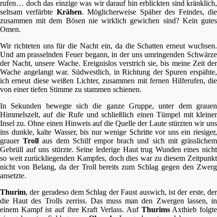
rufen… doch das einzige was wir darauf hin erblickten sind kränklich,
seltsam verfärbte
Krähen
. Möglicherweise Späher des Feindes, di
zusammen mit dem Bösen nie wirklich gewichen sind? Kein gutes
Omen.
Wir richteten uns für die Nacht ein, da die Schatten erneut wuchsen.
Und am prasselnden Feuer begann, in der uns umringenden Schwärze
der Nacht, unsere Wache. Ereignislos verstrich sie, bis meine Zeit der
Wache angelangt war. Südwestlich, in Richtung der Spuren erspähte,
ich erneut diese weißen Lichter, zusammen mit fernen Hilferufen, die
von einer tiefen Stimme zu stammen schienen.
In Sekunden bewegte sich die ganze Gruppe, unter dem grauen
Himmelszelt, auf die Rufe und schließlich einen Tümpel mit kleiner
Insel zu. Ohne einen Hinweis auf die Quelle der Laute stürzten wir uns
ins dunkle, kalte Wasser, bis nur wenige Schritte vor uns ein riesiger,
grauer
Troll
aus dem Schilf empor brach und sich mit grässliche
Gebrüll auf uns stürzte. Seine lederige Haut trug Wunden eines nicht
so weit zurückliegenden Kampfes, doch dies war zu diesem Zeitpunkt
nicht von Belang, da der Troll bereits zum Schlag gegen den Zwerg
ansetzte.
Thurim
, der geradeso dem Schlag der Faust auswich, ist der erste, der
die Haut des Trolls zerriss. Das muss man den Zwergen lassen, in
einem Kampf ist auf ihre Kraft Verlass. Auf
Thurims
Axthieb folgt