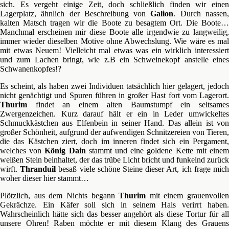
sich. Es vergeht einige Zeit, doch schließlich finden wir einen
Lagerplatz, ähnlich der Beschreibung von
Galion
. Durch nassen
kalten Matsch tragen wir die Boote zu besagtem Ort. Die Boote…
Manchmal erscheinen mir diese Boote alle irgendwie zu langweilig,
immer wieder dieselben Motive ohne Abwechslung. Wie wäre es mal
mit etwas Neuem! Vielleicht mal etwas was ein wirklich interessiert
und zum Lachen bringt, wie z.B ein Schweinekopf anstelle eines
Schwanenkopfes!?
Es scheint, als haben zwei Individuen tatsächlich hier gelagert, jedoch
nicht genächtigt und Spuren führen in großer Hast fort vom Lagerort.
Thurim
findet an einem alten Baumstumpf ein seltsames
Zwergenzeichen. Kurz darauf hält er ein in Leder umwickeltes
Schmuckkästchen aus Elfenbein in seiner Hand. Das allein ist von
großer Schönheit, aufgrund der aufwendigen Schnitzereien von Tieren,
die das Kästchen ziert, doch im inneren findet sich ein Pergament,
welches von
König Dain
stammt und eine goldene Kette mit eine
weißen Stein beinhaltet, der das trübe Licht bricht und funkelnd zurück
wirft.
Thranduil
besaß viele schöne Steine dieser Art, ich frage mic
woher dieser hier stammt…
Plötzlich, aus dem Nichts begann
Thurim
mit einem grauenvollen
Gekrächze. Ein Käfer soll sich in seinem Hals verirrt haben.
Wahrscheinlich hätte sich das besser angehört als diese Tortur für all
unsere Ohren! Raben möchte er mit diesem Klang des Grauens