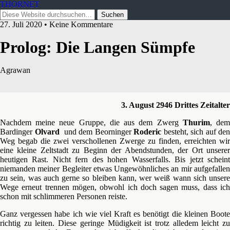
THORNET
27. Juli 2020 • Keine Kommentare
Prolog: Die Langen Sümpfe
Agrawan
3. August 2946 Drittes Zeitalter
Nachdem meine neue Gruppe, die aus dem Zwerg
Thurim
, de
Bardinger
Olvard
und dem Beorninger
Roderic
besteht, sich auf den
Weg begab die zwei verschollenen Zwerge zu finden, erreichten wir
eine kleine Zeltstadt zu Beginn der Abendstunden, der Ort unserer
heutigen Rast. Nicht fern des hohen Wasserfalls. Bis jetzt scheint
niemanden meiner Begleiter etwas Ungewöhnliches an mir aufgefallen
zu sein, was auch gerne so bleiben kann, wer weiß wann sich unsere
Wege erneut trennen mögen, obwohl ich doch sagen muss, dass ich
schon mit schlimmeren Personen reiste.
Ganz vergessen habe ich wie viel Kraft es benötigt die kleinen Boote
richtig zu leiten. Diese geringe Müdigkeit ist trotz alledem leicht zu