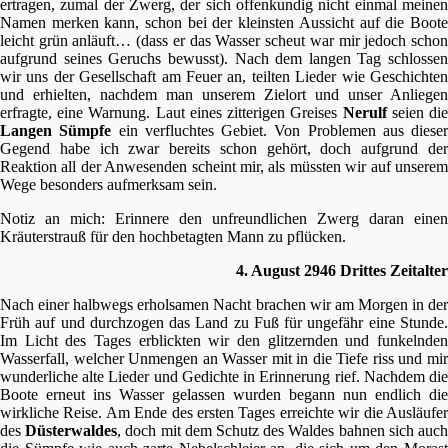
ertragen, zumal der Zwerg, der sich offenkundig nicht einmal meinen
Namen merken kann, schon bei der kleinsten Aussicht auf die Boote
leicht grün anläuft… (dass er das Wasser scheut war mir jedoch schon
aufgrund seines Geruchs bewusst). Nach dem langen Tag schlossen
wir uns der Gesellschaft am Feuer an, teilten Lieder wie Geschichten
und erhielten, nachdem man unserem Zielort und unser Anliegen
erfragte, eine Warnung. Laut eines zitterigen Greises
Nerulf
seien di
Langen Sümpfe
ein verfluchtes Gebiet. Von Problemen aus dieser
Gegend habe ich zwar bereits schon gehört, doch aufgrund der
Reaktion all der Anwesenden scheint mir, als müssten wir auf unserem
Wege besonders aufmerksam sein.
Notiz an mich: Erinnere den unfreundlichen Zwerg daran einen
Kräuterstrauß für den hochbetagten Mann zu pflücken.
4. August 2946 Drittes Zeitalter
Nach einer halbwegs erholsamen Nacht brachen wir am Morgen in der
Früh auf und durchzogen das Land zu Fuß für ungefähr eine Stunde.
Im Licht des Tages erblickten wir den glitzernden und funkelnden
Wasserfall, welcher Unmengen an Wasser mit in die Tiefe riss und mir
wunderliche alte Lieder und Gedichte in Erinnerung rief. Nachdem die
Boote erneut ins Wasser gelassen wurden begann nun endlich die
wirkliche Reise. Am Ende des ersten Tages erreichte wir die Ausläufer
des
Düsterwaldes
, doch mit dem Schutz des Waldes bahnen sich auc