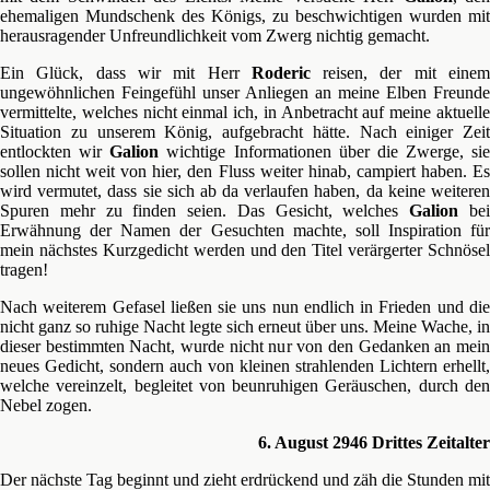
ehemaligen Mundschenk des Königs, zu beschwichtigen wurden mit
herausragender Unfreundlichkeit vom Zwerg nichtig gemacht.
Ein Glück, dass wir mit Herr
Roderic
reisen, der mit eine
ungewöhnlichen Feingefühl unser Anliegen an meine Elben Freunde
vermittelte, welches nicht einmal ich, in Anbetracht auf meine aktuelle
Situation zu unserem König, aufgebracht hätte. Nach einiger Zeit
entlockten wir
Galion
wichtige Informationen über die Zwerge, sie
sollen nicht weit von hier, den Fluss weiter hinab, campiert haben. Es
wird vermutet, dass sie sich ab da verlaufen haben, da keine weiteren
Spuren mehr zu finden seien. Das Gesicht, welches
Galion
be
Erwähnung der Namen der Gesuchten machte, soll Inspiration für
mein nächstes Kurzgedicht werden und den Titel verärgerter Schnösel
tragen!
Nach weiterem Gefasel ließen sie uns nun endlich in Frieden und die
nicht ganz so ruhige Nacht legte sich erneut über uns. Meine Wache, in
dieser bestimmten Nacht, wurde nicht nur von den Gedanken an mein
neues Gedicht, sondern auch von kleinen strahlenden Lichtern erhellt,
welche vereinzelt, begleitet von beunruhigen Geräuschen, durch den
Nebel zogen.
6. August 2946 Drittes Zeitalter
Der nächste Tag beginnt und zieht erdrückend und zäh die Stunden mit