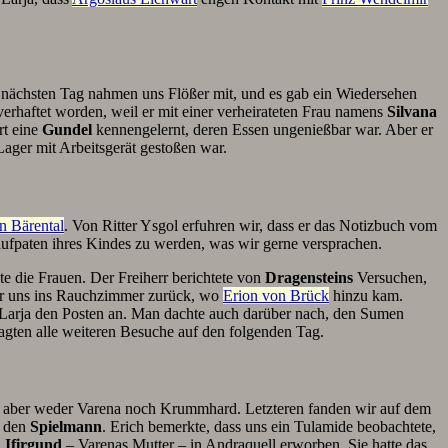
nächsten Tag nahmen uns Flößer mit, und es gab ein Wiedersehen
erhaftet worden, weil er mit einer verheirateten Frau namens
Silvana
rt eine
Gundel
kennengelernt, deren Essen ungenießbar war. Aber er
Lager mit Arbeitsgerät gestoßen war.
n Bärental
. Von Ritter Ysgol erfuhren wir, dass er das Notizbuch vom
fpaten ihres Kindes zu werden, was wir gerne versprachen.
te die Frauen. Der Freiherr berichtete von
Dragensteins
Versuchen,
ir uns ins Rauchzimmer zurück, wo
Erion von Brück
hinzu kam.
Larja den Posten an. Man dachte auch darüber nach, den Sumen
agten alle weiteren Besuche auf den folgenden Tag.
 aber weder Varena noch Krummhard. Letzteren fanden wir auf dem
n den
Spielmann
. Erich bemerkte, dass uns ein Tulamide beobachtete,
n
Ifirgund
– Varenas Mutter – in Andraquell erworben. Sie hatte das