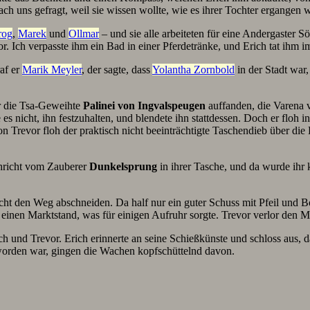
ach uns gefragt, weil sie wissen wollte, wie es ihrer Tochter ergangen
rog
,
Marek
und
Ollmar
– und sie alle arbeiteten für eine Andergaster 
or. Ich verpasste ihm ein Bad in einer Pferdetränke, und Erich tat ihm
af er
Marik Meyler
, der sagte, dass
Yolantha Zornbold
in der Stadt war,
r die Tsa-Geweihte
Palinei von Ingvalspeugen
auffanden, die Varena v
 es nicht, ihn festzuhalten, und blendete ihn stattdessen. Doch er floh
von Trevor floh der praktisch nicht beeinträchtigte Taschendieb über 
chricht vom Zauberer
Dunkelsprung
in ihrer Tasche, und da wurde ihr 
ht den Weg abschneiden. Da half nur ein guter Schuss mit Pfeil und B
in einen Marktstand, was für einigen Aufruhr sorgte. Trevor verlor den
 und Trevor. Erich erinnerte an seine Schießkünste und schloss aus, d
n worden war, gingen die Wachen kopfschüttelnd davon.