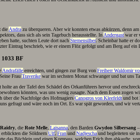
 die
Andra
zu überqueren. Aber wir konnten etwas abkürzen, denn am 
ektors, dass sich als sein Tagebuch herausstellte. In
Andergast
war er v
eben hatte, suchten Leute dort nach
Sternensilber
. Scheinbar hatte er do
ter Eintrag beschrieb, wie er einem Flöz gefolgt und am Berg auf ein 
n 1033 BF
ie
Andrafälle
erreichten, und gingen zur Burg von
Freiherr Waldomir vo
 Seine Frau
Traverike
war im sechsten Monat schwanger und bat uns Tau
 holte an der Tafel den Schädel des Orkanführers hervor und erschreck
en bewohnen könnten, was uns wenig zusagte. Nach dem Essen zogen w
h über die Nachfolge des Hofmagiers
Canogros von Kleefeldt
und bot 
 uns gefragt und wäre noch im Ort. Es war spät geworden, und wir vert
Raidry
, die
Rote Melle
,
Laisanna
, den Barden
Gwydon Silbersang
–
 erblickten die Söldnern
Ulf
,
Fran
und
Nadjescha
und begleiteten sie i
atte das Büchlein und einen Kompass, welchen Erich ihm abkaufte, vo