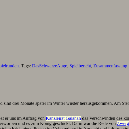
pielrunden
. Tags:
DasSchwarzeAuge
,
Spielbericht
,
Zusammenfassung
 und sind drei Monate später im Winter wieder herausgekommen. Am St
at er uns im Auftrag von
Kanzleirat Galahan
das Verschwinden des kö
 erworben und es zum König geschickt. Darin war die Rede von
Zwerg
tellte Erich einen Posten im Geheimdienst in Aussicht und informierte