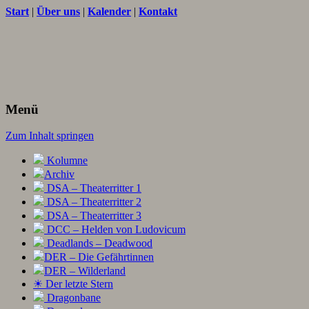
Start
|
Über uns
|
Kalender
|
Kontakt
Texte und Ideen zum Rollenspiel
THORNET
Menü
Zum Inhalt springen
Kolumne
Archiv
DSA – Theaterritter 1
DSA – Theaterritter 2
DSA – Theaterritter 3
DCC – Helden von Ludovicum
Deadlands – Deadwood
DER – Die Gefährtinnen
DER – Wilderland
☀ Der letzte Stern
Dragonbane