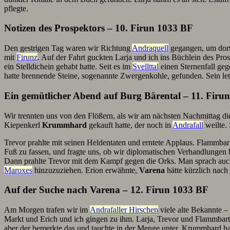
pflegte.
Notizen des Prospektors – 10. Firun 1033 BF
Den gestrigen Tag waren wir Richtung
Andraquell
gegangen, um dort
mit
Firunz
. Auf der Fahrt guckten Larja und ich ins Büchlein des Prosp
ein Stelldichein gehabt hatte. Seit es im
Svellttal
einen Sternenfall geg
hatte brennende Steine, sogenannte Zwergenkohle, gefunden. Sein letz
Ein gemütlicher Abend auf Burg Bärental – 11. Firu
Wir trennten uns von den Flößern, als wir am nächsten Nachmittag d
Kiepenkerl
Krummhard
gekauft hatte, der noch in
Andrafall
weilte.
Trevor prahlte mit seinen Heldentaten und erntete Applaus. Flammbart
Fuß zu fassen, und fragte uns, ob wir diplomatischen Verhandlung
Dann prahlte Trevor mit dem Kampf gegen die Orks. Man sprach auc
Maroxes
hinzuzuziehen. Erion erwähnte,
Varena
hätte kürzlich nach
Auf der Suche nach Varena – 12. Firun 1033 BF
Am Morgen trafen wir im
Andrafaller Hirschen
viele alte Bekannte –
Markt und Erich und ich gingen zu ihm. Larja, Trevor und Flammbart
aber der bemerkte das und tauchte in der Menge unter. Krummhard h