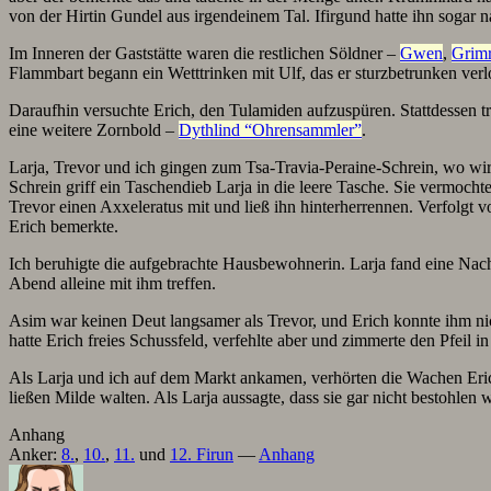
von der Hirtin Gundel aus irgendeinem Tal. Ifirgund hatte ihn sogar n
Im Inneren der Gaststätte waren die restlichen Söldner –
Gwen
,
Grim
Flammbart begann ein Wetttrinken mit Ulf, das er sturzbetrunken verl
Daraufhin versuchte Erich, den Tulamiden aufzuspüren. Stattdessen tr
eine weitere Zornbold –
Dythlind “Ohrensammler”
.
Larja, Trevor und ich gingen zum Tsa-Travia-Peraine-Schrein, wo wi
Schrein griff ein Taschendieb Larja in die leere Tasche. Sie vermochte
Trevor einen Axxeleratus mit und ließ ihn hinterherrennen. Verfolgt 
Erich bemerkte.
Ich beruhigte die aufgebrachte Hausbewohnerin. Larja fand eine Na
Abend alleine mit ihm treffen.
Asim war keinen Deut langsamer als Trevor, und Erich konnte ihm nic
hatte Erich freies Schussfeld, verfehlte aber und zimmerte den Pfeil 
Als Larja und ich auf dem Markt ankamen, verhörten die Wachen Erich
ließen Milde walten. Als Larja aussagte, dass sie gar nicht bestohle
Anhang
Anker:
8.
,
10.
,
11.
und
12. Firun
—
Anhang