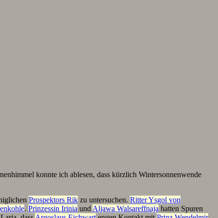
ernenhimmel konnte ich ablesen, dass kürzlich Wintersonnenwende
niglichen
Prospektors Rik
zu untersuchen.
Ritter Ysgol von
enkohle
.
Prinzessin Irinia
und
Aljawa Walsareffnaja
hatten Spuren
 Larja, dass
Argoslaus Eichwart
engen Kontakt mit
Prinz Wendelmir