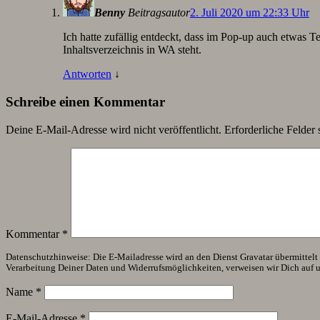
Benny
Beitragsautor
2. Juli 2020 um 22:33 Uhr
Ich hatte zufällig entdeckt, dass im Pop-up auch etwas 
Inhaltsverzeichnis in WA steht.
Antworten
↓
Schreibe einen Kommentar
Deine E-Mail-Adresse wird nicht veröffentlicht.
Erforderliche Felder 
Kommentar
*
Datenschutzhinweise: Die E-Mailadresse wird an den Dienst Gravatar übermittelt (
Verarbeitung Deiner Daten und Widerrufsmöglichkeiten, verweisen wir Dich auf 
Name
*
E-Mail-Adresse
*