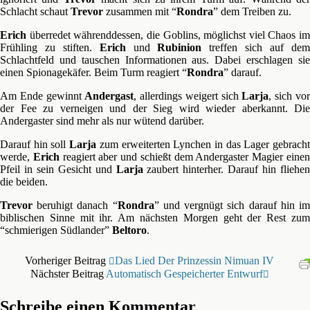
Schlacht schaut
Trevor
zusammen mit “
Rondra
” dem Treiben zu.
Erich
überredet währenddessen, die Goblins, möglichst viel Chaos im
Frühling zu stiften.
Erich
und
Rubinion
treffen sich auf de
Schlachtfeld und tauschen Informationen aus. Dabei erschlagen sie
einen Spionagekäfer. Beim Turm reagiert “
Rondra
” darauf.
Am Ende gewinnt
Andergast
, allerdings weigert sich
Larja
, sich vo
der Fee zu verneigen und der Sieg wird wieder aberkannt. Die
Andergaster sind mehr als nur wütend darüber.
Darauf hin soll
Larja
zum erweiterten Lynchen in das Lager gebrach
werde,
Erich
reagiert aber und schießt dem Andergaster Magier eine
Pfeil in sein Gesicht und
Larja
zaubert hinterher. Darauf hin fliehen
die beiden.
Trevor
beruhigt danach “
Rondra
” und vergnügt sich darauf hin i
biblischen Sinne mit ihr. Am nächsten Morgen geht der Rest zum
“schmierigen Südlander”
Beltoro
.
Vorheriger Beitrag
Das Lied Der Prinzessin Nimuan IV
Nächster Beitrag
Automatisch Gespeicherter Entwurf
Schreibe einen Kommentar