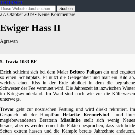
THORNET
27. Oktober 2019 • Keine Kommentare
Ewiger Hass II
Agrawan
5. Travia 1033 BF
Erich
schleimt sich bei dem Maler
Beltoro Paligan
ein und ergattert
so einen Schlafplatz. Er nutzt die Gelegenheit und malt ein Bild ab,
welches einen Riss in der Erde abbildet in dem die begrabene
Schwester der Fee vermutet wird. Die Jahreszeit ist inzwischen Winter
im Kriegswunderland. Im Wald sind nach wie vor die Käferwesen
unterwegs.
Trevor
geht zur nostrischen Festung und wird direkt rekrutiert. Im
Gespräch mit der Hauptfrau
Helarike
Krennelvind
und ihrer
magiebewanderten Beraterin
Misalinke
stellt sich wenig Neues
heraus, aber es werden erneut die Fakten besprochen, dass sich beide
Seiten extrem hassen und die Kämpfe bereits Jahrzehnte andauern.