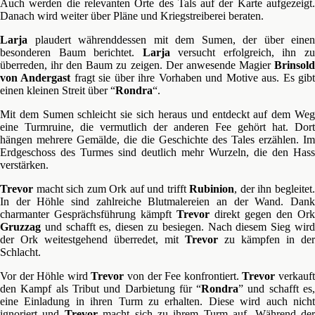
Auch werden die relevanten Orte des Tals auf der Karte aufgezeigt.
Danach wird weiter über Pläne und Kriegstreiberei beraten.
Larja
plaudert währenddessen mit dem Sumen, der über einen
besonderen Baum berichtet.
Larja
versucht erfolgreich, ihn z
überreden, ihr den Baum zu zeigen. Der anwesende Magier
Brinsold
von Andergast
fragt sie über ihre Vorhaben und Motive aus. Es gib
einen kleinen Streit über “
Rondra
“.
Mit dem Sumen schleicht sie sich heraus und entdeckt auf dem Weg
eine Turmruine, die vermutlich der anderen Fee gehört hat. Dort
hängen mehrere Gemälde, die die Geschichte des Tales erzählen. Im
Erdgeschoss des Turmes sind deutlich mehr Wurzeln, die den Hass
verstärken.
Trevor
macht sich zum Ork auf und trifft
Rubinion
, der ihn begleitet
In der Höhle sind zahlreiche Blutmalereien an der Wand. Dank
charmanter Gesprächsführung kämpft
Trevor
direkt gegen den Ork
Gruzzag
und schafft es, diesen zu besiegen. Nach diesem Sieg wird
der Ork weitestgehend überredet, mit
Trevor
zu kämpfen in der
Schlacht.
Vor der Höhle wird
Trevor
von der Fee konfrontiert.
Trevor
verkauf
den Kampf als Tribut und Darbietung für “
Rondra
” und schafft es
eine Einladung in ihren Turm zu erhalten. Diese wird auch nicht
ignoriert und
Trevor
macht sich zu ihrem Turm auf. Während de