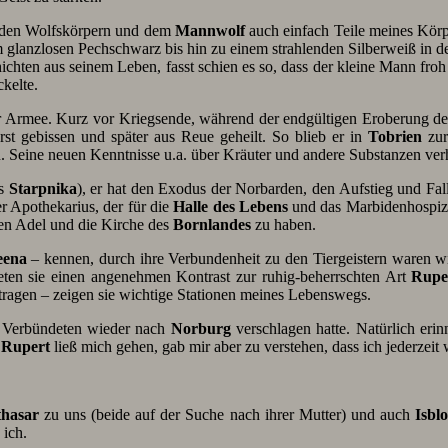
en den Wolfskörpern und dem
Mannwolf
auch einfach Teile meines Körpe
anzlosen Pechschwarz bis hin zu einem strahlenden Silberweiß in den 
chten aus seinem Leben, fasst schien es so, dass der kleine Mann froh
kelte.
er Armee. Kurz vor Kriegsende, während der endgültigen Eroberung de
erst gebissen und später aus Reue geheilt. So blieb er in
Tobrien
zur
. Seine neuen Kenntnisse u.a. über Kräuter und andere Substanzen verh
ls
Starpnika
), er hat den Exodus der Norbarden, den Aufstieg und Fall
er Apothekarius, der für die
Halle des Lebens
und das Marbidenhospi
 den Adel und die Kirche des
Bornlandes
zu haben.
eena
– kennen, durch ihre Verbundenheit zu den Tiergeistern waren w
ldeten sie einen angenehmen Kontrast zur ruhig-beherrschten Art
Rupe
etragen – zeigen sie wichtige Stationen meines Lebenswegs.
h Verbündeten wieder nach
Norburg
verschlagen hatte. Natürlich eri
.
Rupert
ließ mich gehen, gab mir aber zu verstehen, dass ich jederzei
thasar
zu uns (beide auf der Suche nach ihrer Mutter) und auch
Isbl
 ich.