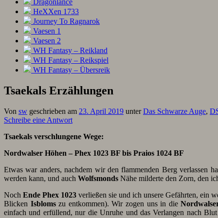
Dragonlance
HeXXen 1733
Journey To Ragnarok
Vaesen 1
Vaesen 2
WH Fantasy – Reikland
WH Fantasy – Reikspiel
WH Fantasy – Übersreik
Tsaekals Erzählungen
Von
sw
geschrieben am
23. April 2019
unter
Das Schwarze Auge
,
DS
Schreibe eine Antwort
Tsaekals verschlungene Wege:
Nordwalser Höhen – Phex 1023 BF bis Praios 1024 BF
Etwas war anders, nachdem wir den flammenden Berg verlassen ha
werden kann, und auch
Wolfsmonds
Nähe milderte den Zorn, den ich
Noch
Ende Phex 1023
verließen sie und ich unsere Gefährten, ein w
Blicken
Isbloms
zu entkommen). Wir zogen uns in die
Nordwalse
einfach und erfüllend, nur die Unruhe und das Verlangen nach Blut