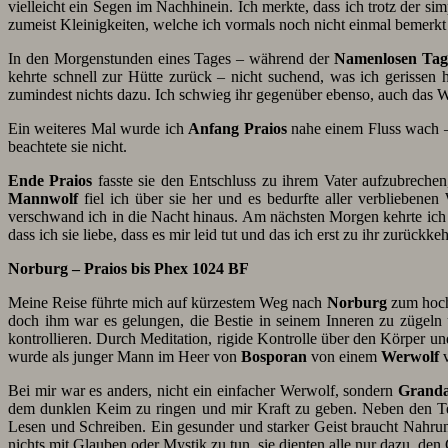
vielleicht ein Segen im Nachhinein. Ich merkte, dass ich trotz der s
zumeist Kleinigkeiten, welche ich vormals noch nicht einmal bemerkt h
In den Morgenstunden eines Tages – während der
Namenlosen Tag
kehrte schnell zur Hütte zurück – nicht suchend, was ich geriss
zumindest nichts dazu. Ich schwieg ihr gegenüber ebenso, auch das Wi
Ein weiteres Mal wurde ich
Anfang Praios
nahe einem Fluss wach –
beachtete sie nicht.
Ende Praios
fasste sie den Entschluss zu ihrem Vater aufzubreche
Mannwolf
fiel ich über sie her und es bedurfte aller verbliebenen
verschwand ich in die Nacht hinaus. Am nächsten Morgen kehrte ich noc
dass ich sie liebe, dass es mir leid tut und das ich erst zu ihr zurüc
Norburg – Praios bis Phex 1024 BF
Meine Reise führte mich auf kürzestem Weg nach
Norburg
zum hoc
doch ihm war es gelungen, die Bestie in seinem Inneren zu zügeln 
kontrollieren. Durch Meditation, rigide Kontrolle über den Körper un
wurde als junger Mann im Heer von
Bosporan
von einem
Werwolf
v
Bei mir war es anders, nicht ein einfacher Werwolf, sondern
Granda
dem dunklen Keim zu ringen und mir Kraft zu geben. Neben den Techn
Lesen und Schreiben. Ein gesunder und starker Geist braucht Nahrung
nichts mit Glauben oder Mystik zu tun, sie dienten alle nur dazu, den 