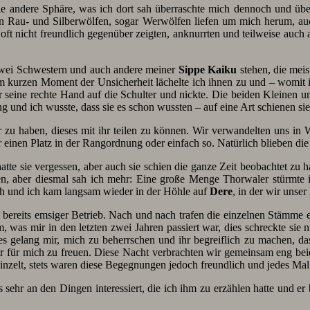
die andere Sphäre, was ich dort sah überraschte mich dennoch und ü
von Rau- und Silberwölfen, sogar Werwölfen liefen um mich herum, au
ft nicht freundlich gegenüber zeigten, anknurrten und teilweise auch ang
 zwei Schwestern und auch andere meiner
Sippe Kaiku
stehen, die meis
 kurzen Moment der Unsicherheit lächelte ich ihnen zu und – womit ich
r seine rechte Hand auf die Schulter und nickte. Die beiden Kleinen u
ng und ich wusste, dass sie es schon wussten – auf eine Art schienen sie
 zu haben, dieses mit ihr teilen zu können. Wir verwandelten uns in 
r einen Platz in der Rangordnung oder einfach so. Natürlich blieben d
hatte sie vergessen, aber auch sie schien die ganze Zeit beobachtet zu 
n, aber diesmal sah ich mehr: Eine große Menge Thorwaler stürmte i
h und ich kam langsam wieder in der Höhle auf
Dere
, in der wir unser
bereits emsiger Betrieb. Nach und nach trafen die einzelnen Stämme ei
m, was mir in den letzten zwei Jahren passiert war, dies schreckte sie n
 es gelang mir, mich zu beherrschen und ihr begreiflich zu machen, 
gar für mich zu freuen. Diese Nacht verbrachten wir gemeinsam eng bei
inzelt, stets waren diese Begegnungen jedoch freundlich und jedes Ma
s sehr an den Dingen interessiert, die ich ihm zu erzählen hatte und e