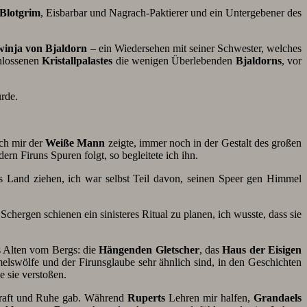
Blotgrim
, Eisbarbar und Nagrach-Paktierer und ein Untergebener des
winja von Bjaldorn
– ein Wiedersehen mit seiner Schwester, welches
chlossenen
Kristallpalastes
die wenigen Überlebenden
Bjaldorns
, vor
rde.
ich mir der
Weiße Mann
zeigte, immer noch in der Gestalt des großen
dern Firuns Spuren folgt, so begleitete ich ihn.
 Land ziehen, ich war selbst Teil davon, seinen Speer gen Himmel
Schergen schienen ein sinisteres Ritual zu planen, ich wusste, dass sie
s Alten vom Bergs: die
Hängenden Gletscher
, das
Haus der Eisigen
melswölfe und der Firunsglaube sehr ähnlich sind, in den Geschichten
 sie verstoßen.
 Kraft und Ruhe gab. Während
Ruperts
Lehren mir halfen,
Grandaels