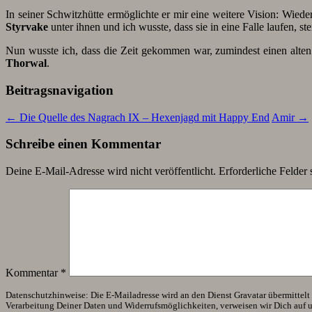
In seiner Schwitzhütte ermöglichte er mir eine weitere Vision: Wiede
Styrvake
unter ihnen und ich wusste, dass sie in eine Falle laufen, 
Nun wusste ich, dass die Zeit gekommen war, zumindest einen alte
Thorwal
.
Beitragsnavigation
←
Die Quelle des Nagrach IX – Hexenjagd mit Happy End
Amir
→
Schreibe einen Kommentar
Deine E-Mail-Adresse wird nicht veröffentlicht.
Erforderliche Felder 
Kommentar
*
Datenschutzhinweise: Die E-Mailadresse wird an den Dienst Gravatar übermittelt (
Verarbeitung Deiner Daten und Widerrufsmöglichkeiten, verweisen wir Dich auf 