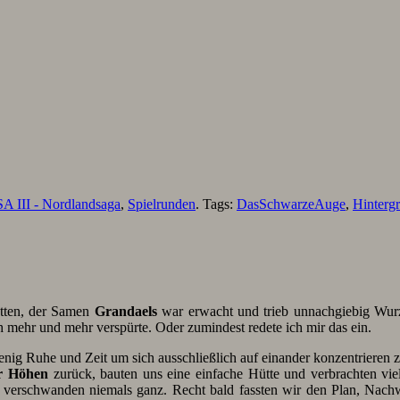
A III - Nordlandsaga
,
Spielrunden
. Tags:
DasSchwarzeAuge
,
Hinterg
tten, der Samen
Grandaels
war erwacht und trieb unnachgiebig Wurze
 mehr und mehr verspürte. Oder zumindest redete ich mir das ein.
enig Ruhe und Zeit um sich ausschließlich auf einander konzentrieren 
r Höhen
zurück, bauten uns eine einfache Hütte und verbrachten v
 verschwanden niemals ganz. Recht bald fassten wir den Plan, Nachw