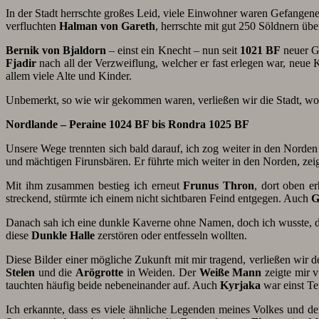
In der Stadt herrschte großes Leid, viele Einwohner waren Gefangen
verfluchten
Halman von Gareth
, herrschte mit gut 250 Söldnern über
Bernik von Bjaldorn
– einst ein Knecht – nun seit
1021 BF
neuer Ge
Fjadir
nach all der Verzweiflung, welcher er fast erlegen war, neue
allem viele Alte und Kinder.
Unbemerkt, so wie wir gekommen waren, verließen wir die Stadt, wohl 
Nordlande – Peraine 1024 BF bis Rondra 1025 BF
Unsere Wege trennten sich bald darauf, ich zog weiter in den Norden
und mächtigen Firunsbären. Er führte mich weiter in den Norden, zei
Mit ihm zusammen bestieg ich erneut
Frunus Thron
, dort oben e
streckend, stürmte ich einem nicht sichtbaren Feind entgegen. Auch
G
Danach sah ich eine dunkle Kaverne ohne Namen, doch ich wusste, d
diese
Dunkle Halle
zerstören oder entfesseln wollten.
Diese Bilder einer mögliche Zukunft mit mir tragend, verließen wir 
Stelen
und die
Arögrotte
in Weiden. Der
Weiße Mann
zeigte mir v
tauchten häufig beide nebeneinander auf. Auch
Kyrjaka
war einst Te
Ich erkannte, dass es viele ähnliche Legenden meines Volkes und d