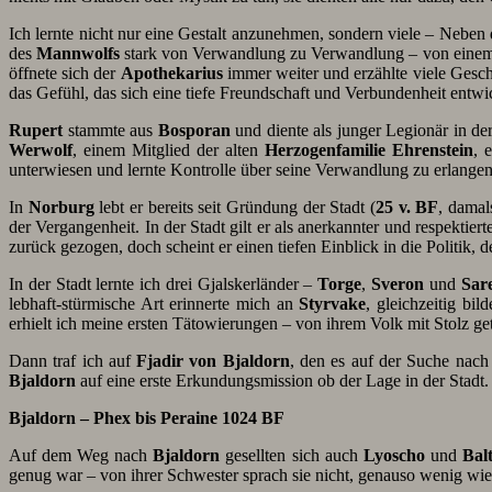
Ich lernte nicht nur eine Gestalt anzunehmen, sondern viele – Neb
des
Mannwolfs
stark von Verwandlung zu Verwandlung – von einem gl
öffnete sich der
Apothekarius
immer weiter und erzählte viele Geschi
das Gefühl, das sich eine tiefe Freundschaft und Verbundenheit entwic
Rupert
stammte aus
Bosporan
und diente als junger Legionär in d
Werwolf
, einem Mitglied der alten
Herzogenfamilie Ehrenstein
, 
unterwiesen und lernte Kontrolle über seine Verwandlung zu erlangen
In
Norburg
lebt er bereits seit Gründung der Stadt (
25 v. BF
, dama
der Vergangenheit. In der Stadt gilt er als anerkannter und respektiert
zurück gezogen, doch scheint er einen tiefen Einblick in die Politik,
In der Stadt lernte ich drei Gjalskerländer –
Torge
,
Sveron
und
Sar
lebhaft-stürmische Art erinnerte mich an
Styrvake
, gleichzeitig bi
erhielt ich meine ersten Tätowierungen – von ihrem Volk mit Stolz g
Dann traf ich auf
Fjadir von Bjaldorn
, den es auf der Suche nac
Bjaldorn
auf eine erste Erkundungsmission ob der Lage in der Stadt
Bjaldorn – Phex bis Peraine 1024 BF
Auf dem Weg nach
Bjaldorn
gesellten sich auch
Lyoscho
und
Bal
genug war – von ihrer Schwester sprach sie nicht, genauso wenig wie