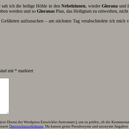
r sah ich die heilige Höhle in den
Nebelzinnen
, wieder
Glorana
und i
sterben werden und so
Gloranas
Plan, das Heiligtum zu entweihen, nich
n Gefährten aufzusuchen – am nächsten Tag verabschiedete ich mich
sind mit
*
markiert
ein Dienst der Wordpress Entwickler Auttomatic), um zu prüfen, ob die Kommentator
unsere
Datenschutzerklärung
. Du kannst gerne Pseudonyme und anonyme Angaben h