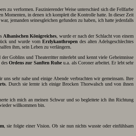
rs zu verformen. Faszinierender Weise unterschied sich die Fellfarbe
Momenten, in denen ich komplett die Kontrolle hatte. In dieser Zeit
 war, jemanden seinesgleichen gefunden zu haben, ich hatte jedenfalls
s
Alhanischen Königreiches
, wurde er nach der Schlacht von einem
ück und wurde vom
Erzlykanthropen
des alten Adelsgeschlechtes
alfen ihm, sein Leben zu verlängern.
 der Goblins und Theaterritter miterlebt und kennt viele Geheimnisse
z des
Ordens zur Sanften Ruhe
u.a. als Coroner arbeitet. Er lebt sehr
ir uns sehr nahe und einige Abende verbrachten wir gemeinsam. Ihre
rts
. Durch sie lernte ich einige Brocken Thorwalsch und von ihnen
nnerte ich mich an meinen Schwur und so begleitete ich ihn Richtung
t wieder willkommen bin.
om
, sie folgte einer Vision. Ob sie nun nichts wusste oder einfühlsam