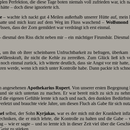
implen Perfektion, die diese Tage boten niemals voll zufrieden war, ic
ätte – doch diese ignorierte ich.
e
– wachte ich nackt gut 4 Meilen außerhalb unserer Hütte auf, mei
en hatte und mich kurz auf dem Weg im Fluss waschend –
Wolfsmond
ssen, dass der Zorn gemildert war verdrängt ich erst einmal.
 diesmal den Riss dicht neben mir – ein mächtiger Firunsbär. Diesma
n, um ihn ob ihrer scheinbaren Unfruchtbarkeit zu befragen, überka
 Willenskraft, ihr nicht die Kehle zu zerreißen. Zum Glück ließ ich 
h einmal zurück, ich witterte deutlich, dass sie Angst vor mir hatte, 
kkehren werde, wenn ich mich unter Kontrolle habe. Dann packte ich schne
h angesehenen
Apothekarius Rupert
. Von unserer ersten Begegnung 
und sie sich untertan zu machen. Er war bereit mich zu sich zu nehm
d die eigenen Gefühle lernte ich nach und nach, den dunklen Bedürfniss
erletzt und brauchte viele Jahre, um diesen Fluch als Gabe für sich nu
el
selbst, der Sohn
Kyrjakas
, war es der mich mit der Krankheit inf
iken, die er mich lehrte, die Kontrolle zu halten und die Gabe – wie 
 – wie er sagte – und so lernte ich in dieser Zeit viel über die Gesc
Geist zu stärken.