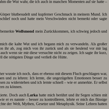
h nahm die Wut wahr, die ich auch in manchen Momenten auf sie hatte –
n Körper blutbesudelt und kupferner Geschmack in meinem Mund. Ich
schlief noch und hatte mein Verschwinden nicht bemerkt oder sagte
l bemerkte
Wolfsmond
mein Zurückkommen, ich schwieg jedoch und
m mich die kalte Wut und ich begann mich zu verwandeln. Als großer
von ihr ab, zog mich von ihr zurück und als sie heulend vor mir lag
auch wenn sie mir diese versuchte nicht zu zeigen. Ich sagte ihr kurz,
ll die nötigsten Dinge und verließ die Hütte.
her wusste ich noch, dass er ebenso mit diesem Fluch geschlagen war,
en und zu lehren: Ich lernte, die ungezügelten Emotionen besser zu
en zu widerstehen und ich lernte schnell – wie er anmerkte. Er selbst
tzen zu können.
izierte. Doch auch
Larka
hatte mich berührt und ihr Segen schien mit
er es nannte – besser zu kontrollieren, lehrte er mich das flüssige
hichte der Welt, Mythen, Gesetze und Metaphysik. Seine Lehren hatten