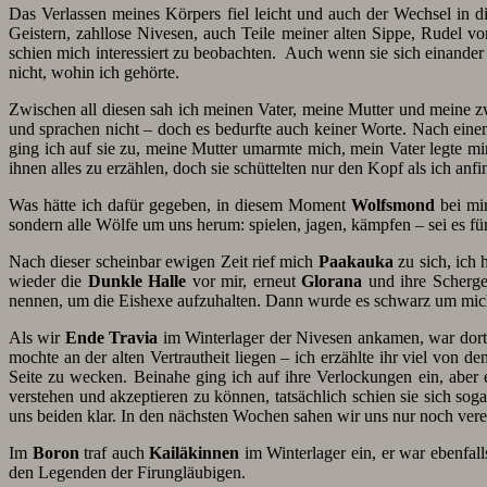
Das Verlassen meines Körpers fiel leicht und auch der Wechsel in 
Geistern, zahllose Nivesen, auch Teile meiner alten Sippe, Rudel 
schien mich interessiert zu beobachten. Auch wenn sie sich einander o
nicht, wohin ich gehörte.
Zwischen all diesen sah ich meinen Vater, meine Mutter und meine
und sprachen nicht – doch es bedurfte auch keiner Worte. Nach einem
ging ich auf sie zu, meine Mutter umarmte mich, mein Vater legte mi
ihnen alles zu erzählen, doch sie schüttelten nur den Kopf als ich anfi
Was hätte ich dafür gegeben, in diesem Moment
Wolfsmond
bei mir
sondern alle Wölfe um uns herum: spielen, jagen, kämpfen – sei es fü
Nach dieser scheinbar ewigen Zeit rief mich
Paakauka
zu sich, ich 
wieder die
Dunkle Halle
vor mir, erneut
Glorana
und ihre Scherge
nennen, um die Eishexe aufzuhalten. Dann wurde es schwarz um mic
Als wir
Ende Travia
im Winterlager der Nivesen ankamen, war dort 
mochte an der alten Vertrautheit liegen – ich erzählte ihr viel von de
Seite zu wecken. Beinahe ging ich auf ihre Verlockungen ein, aber
verstehen und akzeptieren zu können, tatsächlich schien sie sich so
uns beiden klar. In den nächsten Wochen sahen wir uns nur noch vere
Im
Boron
traf auch
Kailäkinnen
im Winterlager ein, er war ebenfall
den Legenden der Firungläubigen.