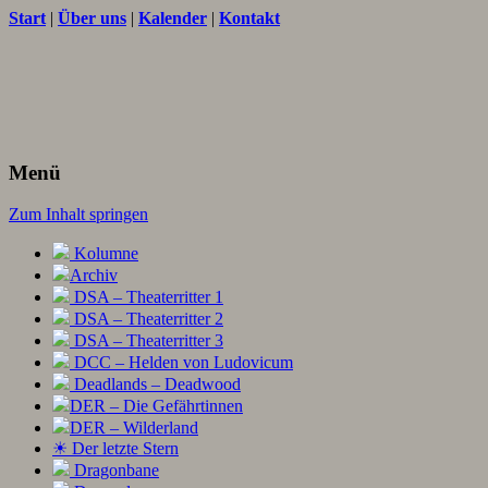
Start
|
Über uns
|
Kalender
|
Kontakt
Texte und Ideen zum Rollenspiel
THORNET
Menü
Zum Inhalt springen
Kolumne
Archiv
DSA – Theaterritter 1
DSA – Theaterritter 2
DSA – Theaterritter 3
DCC – Helden von Ludovicum
Deadlands – Deadwood
DER – Die Gefährtinnen
DER – Wilderland
☀ Der letzte Stern
Dragonbane