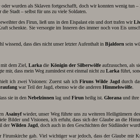
e oder wurden als Sklaven fortgeschafft, doch wir konnten wenig tun –
 die Stadt – selbst für uns zu viele Soldaten.
weihter des Firun, ließ uns in den Eispalast ein und dort trafen wir
Li
 Kraft schenkte. Sie versorgte im Inneren des immer noch von Eis ums
wissend, dass dies nicht unser letzter Aufenthalt in
Bjaldorn
sein wü
 mit dem Ziel,
Larka
die
Königin der Silberwölfe
aufzusuchen, als s
gte mir, dass mein Weg zumindest erst einmal nicht zu
Larka
führt, son
rhielt ich zwei Visionen: Zuerst sah ich
Firuns Wilde Jagd
durch das
raufang
war Teil der Jagd, ebenso wie die anderen
Himmelswölfe
.
ass sie in den
Nebelzinnen
lag und
Firun
heilig ist.
Glorana
und ihre 
den
Asainyf
wieder, unser Weg führte uns zu weiteren Heiligtümern de
iele Bilder und Visionen, ich erfuhr, dass sich der Glaube an die Him
il der
Wilden Jagd
, doch auch in den Geschichten der Südländer wurde
er Firunskirche gab. Viel wichtiger war jedoch, dass der Glaube mir