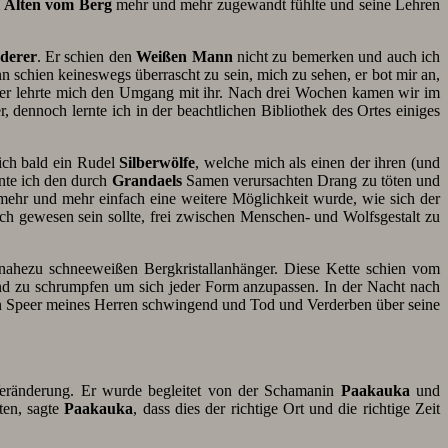
m
Alten vom Berg
mehr und mehr zugewandt fühlte und seine Lehren
derer
. Er schien den
Weißen Mann
nicht zu bemerken und auch ich
nn schien keineswegs überrascht zu sein, mich zu sehen, er bot mir an,
nd er lehrte mich den Umgang mit ihr. Nach drei Wochen kamen wir im
ennoch lernte ich in der beachtlichen Bibliothek des Ortes einiges
 ich bald ein Rudel
Silberwölfe
, welche mich als einen der ihren (und
rnte ich den durch
Grandaels
Samen verursachten Drang zu töten und
mehr und mehr einfach eine weitere Möglichkeit wurde, wie sich der
ich gewesen sein sollte, frei zwischen Menschen- und Wolfsgestalt zu
ahezu schneeweißen Bergkristallanhänger. Diese Kette schien vom
nd zu schrumpfen um sich jeder Form anzupassen. In der Nacht nach
den Speer meines Herren schwingend und Tod und Verderben über seine
Veränderung. Er wurde begleitet von der Schamanin
Paakauka
und
ten, sagte
Paakauka
, dass dies der richtige Ort und die richtige Zeit