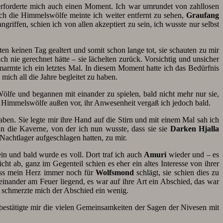
berforderte mich auch einen Moment. Ich war umrundet von zahllosen
ch die Himmelswölfe meinte ich weiter entfernt zu sehen,
Graufang
riffen, schien ich von allen akzeptiert zu sein, ich wusste nur selbst
ten keinen Tag gealtert und somit schon lange tot, sie schauten zu mir
 nie gerechnet hätte – sie lächelten zurück. Vorsichtig und unsicher
marmte ich ein letztes Mal. In diesem Moment hatte ich das Bedürfnis
 mich all die Jahre begleitet zu haben.
Wölfe und begannen mit einander zu spielen, bald nicht mehr nur sie,
ie Himmelswölfe außen vor, ihr Anwesenheit vergaß ich jedoch bald.
haben. Sie legte mir ihre Hand auf die Stirn und mit einem Mal sah ich
n die Kaverne, von der ich nun wusste, dass sie sie
Darken Hjalla
 Nachtlager aufgeschlagen hatten, zu mir.
n und bald wurde es voll. Dort traf ich auch
Amuri
wieder und – es
icht ab, ganz im Gegenteil schien es eher ein altes Interesse von ihrer
dass mein Herz immer noch für
Wolfsmond
schlägt, sie schien dies zu
einander am Feuer liegend, es war auf ihre Art ein Abschied, das war
l schmerzte mich der Abschied ein wenig.
r bestätigte mir die vielen Gemeinsamkeiten der Sagen der Nivesen mit