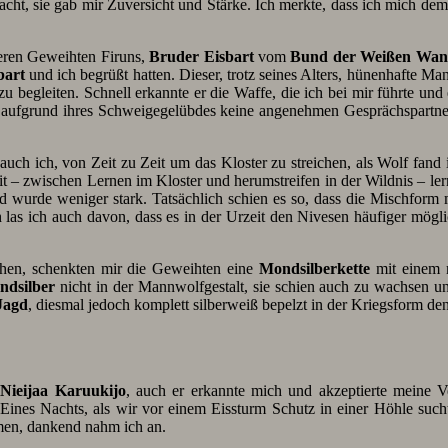
cht, sie gab mir Zuversicht und Stärke. Ich merkte, dass ich mich de
teren Geweihten Firuns,
Bruder Eisbart
vom
Bund der Weißen Wan
bart
und ich begrüßt hatten. Dieser, trotz seines Alters, hünenhafte Ma
u begleiten. Schnell erkannte er die Waffe, die ich bei mir führte u
ufgrund ihres Schweigegelübdes keine angenehmen Gesprächspartner, d
uch ich, von Zeit zu Zeit um das Kloster zu streichen, als Wolf fand
it – zwischen Lernen im Kloster und herumstreifen in der Wildnis – le
d wurde weniger stark. Tatsächlich schien es so, dass die Mischform 
h las ich auch davon, dass es in der Urzeit den Nivesen häufiger mögl
ehen, schenkten mir die Geweihten eine
Mondsilberkette
mit einem n
ndsilber
nicht in der Mannwolfgestalt, sie schien auch zu wachsen u
Jagd
, diesmal jedoch komplett silberweiß bepelzt in der Kriegsform 
n
Nieijaa Karuukijo
, auch er erkannte mich und akzeptierte meine 
 Eines Nachts, als wir vor einem Eissturm Schutz in einer Höhle such
hmen, dankend nahm ich an.