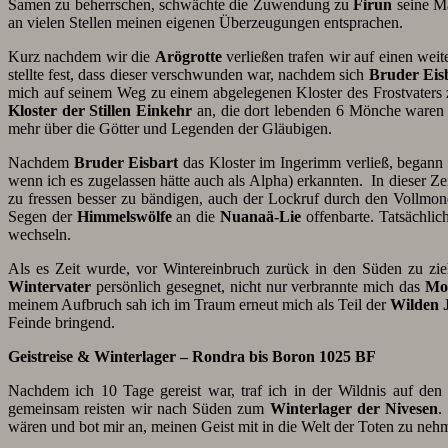
Samen zu beherrschen, schwächte die Zuwendung zu
Firun
seine Ma
an vielen Stellen meinen eigenen Überzeugungen entsprachen.
Kurz nachdem wir die
Arögrotte
verließen trafen wir auf einen wei
stellte fest, dass dieser verschwunden war, nachdem sich
Bruder
Eis
mich auf seinem Weg zu einem abgelegenen Kloster des Frostvaters z
Kloster der Stillen Einkehr
an, die dort lebenden 6 Mönche waren a
mehr über die Götter und Legenden der Gläubigen.
Nachdem
Bruder Eisbart
das Kloster im Ingerimm verließ, begann a
wenn ich es zugelassen hätte auch als Alpha) erkannten. In dieser Ze
zu fressen besser zu bändigen, auch der Lockruf durch den Vollmon
Segen der
Himmelswölfe
an die
Nuanaä-Lie
offenbarte. Tatsächlic
wechseln.
Als es Zeit wurde, vor Wintereinbruch zurück in den Süden zu zi
Wintervater
persönlich gesegnet, nicht nur verbrannte mich das
Mo
meinem Aufbruch sah ich im Traum erneut mich als Teil der
Wilden 
Feinde bringend.
Geistreise & Winterlager – Rondra bis Boron 1025 BF
Nachdem ich 10 Tage gereist war, traf ich in der Wildnis auf de
gemeinsam reisten wir nach Süden zum
Winterlager der Nivesen
.
wären und bot mir an, meinen Geist mit in die Welt der Toten zu ne