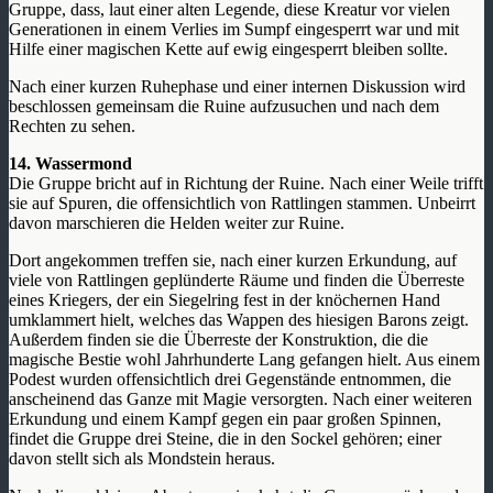
Gruppe, dass, laut einer alten Legende, diese Kreatur vor vielen
Generationen in einem Verlies im Sumpf eingesperrt war und mit
Hilfe einer magischen Kette auf ewig eingesperrt bleiben sollte.
Nach einer kurzen Ruhephase und einer internen Diskussion wird
beschlossen gemeinsam die Ruine aufzusuchen und nach dem
Rechten zu sehen.
14. Wassermond
Die Gruppe bricht auf in Richtung der Ruine. Nach einer Weile trifft
sie auf Spuren, die offensichtlich von Rattlingen stammen. Unbeirrt
davon marschieren die Helden weiter zur Ruine.
Dort angekommen treffen sie, nach einer kurzen Erkundung, auf
viele von Rattlingen geplünderte Räume und finden die Überreste
eines Kriegers, der ein Siegelring fest in der knöchernen Hand
umklammert hielt, welches das Wappen des hiesigen Barons zeigt.
Außerdem finden sie die Überreste der Konstruktion, die die
magische Bestie wohl Jahrhunderte Lang gefangen hielt. Aus einem
Podest wurden offensichtlich drei Gegenstände entnommen, die
anscheinend das Ganze mit Magie versorgten. Nach einer weiteren
Erkundung und einem Kampf gegen ein paar großen Spinnen,
findet die Gruppe drei Steine, die in den Sockel gehören; einer
davon stellt sich als Mondstein heraus.