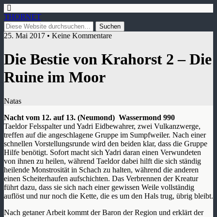
THORNET
25. Mai 2017 • Keine Kommentare
Die Bestie von Krahorst 2 – Die
Ruine im Moor
Natas
Nacht vom 12. auf 13. (Neumond) Wassermond 990
Taeldor Felsspalter und Yadri Eidbewahrer, zwei Vulkanzwerge,
treffen auf die angeschlagene Gruppe im Sumpfweiler. Nach einer
schnellen Vorstellungsrunde wird den beiden klar, dass die Gruppe
Hilfe benötigt. Sofort macht sich Yadri daran einen Verwundeten
von ihnen zu heilen, während Taeldor dabei hilft die sich ständig
heilende Monstrosität in Schach zu halten, während die anderen
einen Scheiterhaufen aufschichten. Das Verbrennen der Kreatur
führt dazu, dass sie sich nach einer gewissen Weile vollständig
auflöst und nur noch die Kette, die es um den Hals trug, übrig bleibt.
Nach getaner Arbeit kommt der Baron der Region und erklärt der