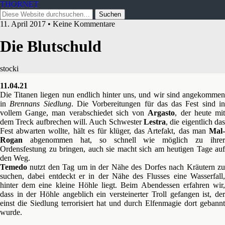
THORNET
11. April 2017 • Keine Kommentare
Die Blutschuld
stocki
11.04.21
Die Titanen liegen nun endlich hinter uns, und wir sind angekommen
in
Brennans Siedlung
. Die Vorbereitungen für das das Fest sind i
vollem Gange, man verabschiedet sich von
Argasto
, der heute mi
dem Treck aufbrechen will. Auch Schwester
Lestra
, die eigentlich das
Fest abwarten wollte, hält es für klüger, das Artefakt, das man
Mal-
Rogan
abgenommen hat, so schnell wie möglich zu ihrer
Ordensfestung zu bringen, auch sie macht sich am heutigen Tage auf
den Weg.
Temedo
nutzt den Tag um in der Nähe des Dorfes nach Kräutern zu
suchen, dabei entdeckt er in der Nähe des Flusses eine Wasserfall,
hinter dem eine kleine Höhle liegt. Beim Abendessen erfahren wir,
dass in der Höhle angeblich ein versteinerter Troll gefangen ist, der
einst die Siedlung terrorisiert hat und durch Elfenmagie dort gebannt
wurde.