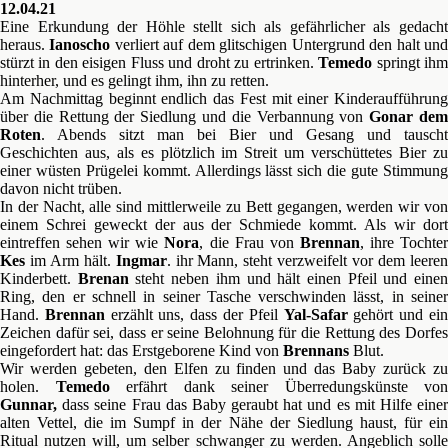
12.04.21
Eine Erkundung der Höhle stellt sich als gefährlicher als gedacht
heraus.
Ianoscho
verliert auf dem glitschigen Untergrund den halt un
stürzt in den eisigen Fluss und droht zu ertrinken.
Temedo
springt ih
hinterher, und es gelingt ihm, ihn zu retten.
Am Nachmittag beginnt endlich das Fest mit einer Kinderaufführung
über die Rettung der Siedlung und die Verbannung von
Gonar de
Roten
. Abends sitzt man bei Bier und Gesang und tauscht
Geschichten aus, als es plötzlich im Streit um verschüttetes Bier zu
einer wüsten Prügelei kommt. Allerdings lässt sich die gute Stimmung
davon nicht trüben.
In der Nacht, alle sind mittlerweile zu Bett gegangen, werden wir von
einem Schrei geweckt der aus der Schmiede kommt. Als wir dort
eintreffen sehen wir wie
Nora
, die Frau von
Brennan
, ihre Tochte
Kes
im Arm hält.
Ingmar
. ihr Mann, steht verzweifelt vor dem leere
Kinderbett.
Brenan
steht neben ihm und hält einen Pfeil und eine
Ring, den er schnell in seiner Tasche verschwinden lässt, in seiner
Hand.
Brennan
erzählt uns, dass der Pfeil
Yal-Safar
gehört und ei
Zeichen dafür sei, dass er seine Belohnung für die Rettung des Dorfes
eingefordert hat: das Erstgeborene Kind von
Brennans
Blut.
Wir werden gebeten, den Elfen zu finden und das Baby zurück zu
holen.
Temedo
erfährt dank seiner Überredungskünste von
Gunnar,
dass seine Frau das Baby geraubt hat und es mit Hilfe eine
alten Vettel, die im Sumpf in der Nähe der Siedlung haust, für ein
Ritual nutzen will, um selber schwanger zu werden. Angeblich solle