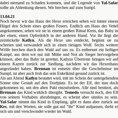
dabei niemand zu Schaden kommen, und die Legende von
Yal-Safar
sollte als Ablenkung dienen. Wir brechen auf zum Sumpf.
13.04.21
Noch bevor wir das Haus der Hexe erreichen sehen wir hinter einem
Hügel den Schein eines großen Feuers. Endlich am Haus der Vettel
angekommen, sehen wir sie in einem großen Ritual Kreis, das Baby in
der einen, einen Opferdolch in der anderen Hand. Vor ihr liegt die
zerstückelte
Katlyn
. Als die Hexe uns entdeckt, beginnt sie z
schreien und verwandelt sich in einen riesigen Wolf. Sechs weitere
Wölfe brechen durch den Wald auf uns zu. Es entbrennt ein heftiger
Kampf, aus dem wir nur mit Mühe und Not als Sieger hervorgehen
können, aber das Baby ist gerettet. Katlyns Überreste bringen wir auf
einem Karren zurück zur Siedlung, nachdem wir das Hexenhaus
angezündet haben.
Brennan
ist entsetzt über die Geschehnisse im
Sumpf, ist aber auch froh das sein Enkelkind gesund zurück ist.
Als am Abend
Katlyn
bestattet wird, tritt im Schein der untergehende
Sonne eine Gestalt auf den Dorfplatz. Es ist der Elf, der nun doch
gekommen ist, um den alten Pakt einzufordern. Alle sind bestürzt, als
Brennan
das Kind wirklich übergibt.
Temedo
versucht noch, den El
von seinem Vorhaben abzubringen, es scheint aber sinnlos zu sein.
Yal-Safar
nimmt das Kind in Empfang, gibt es dann aber zurück an
Kes
, mit den Worten, sie solle gut auf “ihr” Kind aufpassen, dreht er
sich um und verschwindet wieder im Wald.