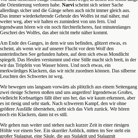
die Orientierung verloren habe.
Narvi
scheint sich seiner Sache
allerdings sicher und die Gänge sehen auch nicht immer gleich aus.
Das immer wiederkehrende Geheule des Wolfes ist mal näher, mal
weiter weg, aber wir halten es zumindest von uns fern. Und
irgendwann hören wir ein noch fürchterlicheres, fast minutenlanges
Geschrei des Wolfes, das aber nicht mehr näher kommt.
Am Ende des Ganges, in dem wir uns befinden, glitzert etwas, es
scheint, als wenn wir auf unserer Flucht vor dem Wolf den
unterirdischen See gefunden haben, auf dem sich etwas Mondlicht
spiegelt. Das Heulen verstummt und eine Stille macht sich breit, in der
wir das Tröpfeln von Wasser hören. Und noch etwas, ein
merkwürdiges Klackern, das wir nicht zuordnen können. Das silberne
Leuchten des Schwertes ist weg.
Wir bewegen uns langsam vorwärts als plötzlich aus einem Seitengang
zwei riesige Scheren stoßen und uns angreifen! Irgendetwas Großes,
vielleicht Krebsartiges fällt über uns her, das wir kaum erkennen, aber
es ist riesig und sehr stark. Nach schwerem Kampf, den wir ohne
größere Ausfälle überstehen, zieht sich das Vieh zurück. Wir hören
noch ein Klackern, dann ist es still.
Wir gehen nun weiter und stehen nach kurzer Zeit in einer riesigen
Höhle vor einem See. Ein skurriler Anblick, mitten im See steht ein
großer Stalagnat, eine Säule, die aus Stalaktit und Stalagmit