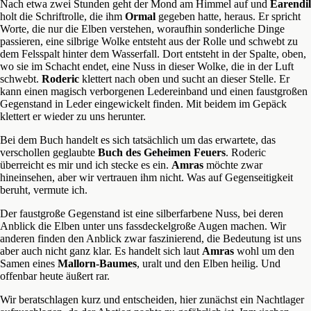
Nach etwa zwei Stunden geht der Mond am Himmel auf und
Earendil
holt die Schriftrolle, die ihm
Ormal
gegeben hatte, heraus. Er spricht
Worte, die nur die Elben verstehen, woraufhin sonderliche Dinge
passieren, eine silbrige Wolke entsteht aus der Rolle und schwebt zu
dem Felsspalt hinter dem Wasserfall. Dort entsteht in der Spalte, oben,
wo sie im Schacht endet, eine Nuss in dieser Wolke, die in der Luft
schwebt.
Roderic
klettert nach oben und sucht an dieser Stelle. Er
kann einen magisch verborgenen Ledereinband und einen faustgroßen
Gegenstand in Leder eingewickelt finden. Mit beidem im Gepäck
klettert er wieder zu uns herunter.
Bei dem Buch handelt es sich tatsächlich um das erwartete, das
verschollen geglaubte
Buch des
Geheimen Feuers
. Roderic
überreicht es mir und ich stecke es ein.
Amras
möchte zwar
hineinsehen, aber wir vertrauen ihm nicht. Was auf Gegenseitigkeit
beruht, vermute ich.
Der faustgroße Gegenstand ist eine silberfarbene Nuss, bei deren
Anblick die Elben unter uns fassdeckelgroße Augen machen. Wir
anderen finden den Anblick zwar faszinierend, die Bedeutung ist uns
aber auch nicht ganz klar. Es handelt sich laut
Amras
wohl um den
Samen eines
Mallorn-Baumes
, uralt und den Elben heilig. Und
offenbar heute äußert rar.
Wir beratschlagen kurz und entscheiden, hier zunächst ein Nachtlager