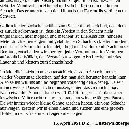
aufzuschlagen, da der Abstieg nachts zu gefährlich ist. Inzwischen
steht der Mond voll am Himmel und scheint fast senkrecht in den
Schacht. Das erinnert uns an den Hinweis mit
Earendils
verfluchtem
Schwert.
Galion
klettert zwischenzeitlich zum Schacht und berichtet, nachdem
er zurück gekommen ist, dass ein Abstieg in den Schacht nicht
ungefährlich, aber möglich und machbar ist. Die Aussicht, hunderte
Meter durch einen engen und gefährlichen Schacht zu klettern, in dem
jeder falsche Schritt tödlich endet, klingt nicht verlockend. Nach kurzer
Beratung entscheiden wir aber fern jeder Vernunft und im Vertrauen
auf göttliche Willkür, den Versuch zu wagen. Also brechen wir das
Lager ab und klettern zum Schacht hoch.
Im Mondlicht sieht man jetzt tatsächlich, dass im Schacht immer
wieder Vorsprünge abstehen, auf den man sich herunter hangeln kann.
Also seilen wir uns an und beginnen vorsichtig den Abstieg. Da wir
immer wieder Pausen machen müssen, dauert das ziemlich lange.
Nach etwa drei Stunden haben wir 100-150 m geschafft, da es aber
inzwischen Mitternacht sein muss, brauchen wir eine längere Pause.
Da wir immer wieder kleine Gänge gesehen haben, die vom Schacht
abzweigen, klettern wir in einen hinein und suchen uns eine größere
Höhle, in der wir dann ein Lager aufschlagen.
15. April 2951 D.Z. – Düsterwaldberge