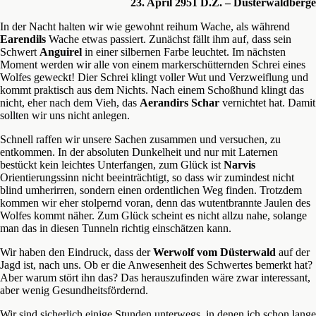
23. April 2951 D.Z. – Düsterwaldberge
In der Nacht halten wir wie gewohnt reihum Wache, als während
Earendils
Wache etwas passiert. Zunächst fällt ihm auf, dass sein
Schwert
Anguirel
in einer silbernen Farbe leuchtet. Im nächsten
Moment werden wir alle von einem markerschütternden Schrei eines
Wolfes geweckt! Dier Schrei klingt voller Wut und Verzweiflung und
kommt praktisch aus dem Nichts. Nach einem Schoßhund klingt das
nicht, eher nach dem Vieh, das
Aerandirs Schar
vernichtet hat. Damit
sollten wir uns nicht anlegen.
Schnell raffen wir unsere Sachen zusammen und versuchen, zu
entkommen. In der absoluten Dunkelheit und nur mit Laternen
bestückt kein leichtes Unterfangen, zum Glück ist
Narvis
Orientierungssinn nicht beeinträchtigt, so dass wir zumindest nicht
blind umherirren, sondern einen ordentlichen Weg finden. Trotzdem
kommen wir eher stolpernd voran, denn das wutentbrannte Jaulen des
Wolfes kommt näher. Zum Glück scheint es nicht allzu nahe, solange
man das in diesen Tunneln richtig einschätzen kann.
Wir haben den Eindruck, dass der
Werwolf vom Düsterwald
auf der
Jagd ist, nach uns. Ob er die Anwesenheit des Schwertes bemerkt hat?
Aber warum stört ihn das? Das herauszufinden wäre zwar interessant,
aber wenig Gesundheitsfördernd.
Wir sind sicherlich einige Stunden unterwegs, in denen ich schon lange