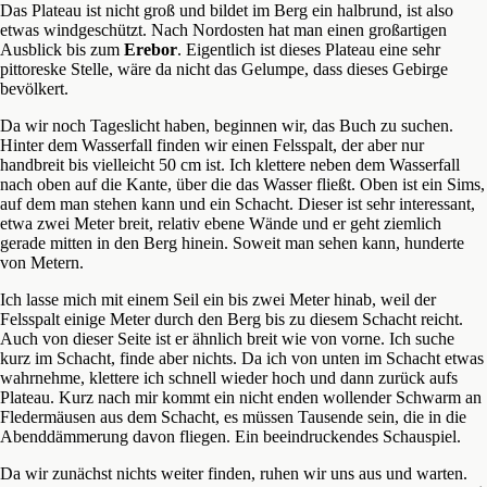
Das Plateau ist nicht groß und bildet im Berg ein halbrund, ist also
etwas windgeschützt. Nach Nordosten hat man einen großartigen
Ausblick bis zum
Erebor
. Eigentlich ist dieses Plateau eine sehr
pittoreske Stelle, wäre da nicht das Gelumpe, dass dieses Gebirge
bevölkert.
Da wir noch Tageslicht haben, beginnen wir, das Buch zu suchen.
Hinter dem Wasserfall finden wir einen Felsspalt, der aber nur
handbreit bis vielleicht 50 cm ist. Ich klettere neben dem Wasserfall
nach oben auf die Kante, über die das Wasser fließt. Oben ist ein Sims,
auf dem man stehen kann und ein Schacht. Dieser ist sehr interessant,
etwa zwei Meter breit, relativ ebene Wände und er geht ziemlich
gerade mitten in den Berg hinein. Soweit man sehen kann, hunderte
von Metern.
Ich lasse mich mit einem Seil ein bis zwei Meter hinab, weil der
Felsspalt einige Meter durch den Berg bis zu diesem Schacht reicht.
Auch von dieser Seite ist er ähnlich breit wie von vorne. Ich suche
kurz im Schacht, finde aber nichts. Da ich von unten im Schacht etwas
wahrnehme, klettere ich schnell wieder hoch und dann zurück aufs
Plateau. Kurz nach mir kommt ein nicht enden wollender Schwarm an
Fledermäusen aus dem Schacht, es müssen Tausende sein, die in die
Abenddämmerung davon fliegen. Ein beeindruckendes Schauspiel.
Da wir zunächst nichts weiter finden, ruhen wir uns aus und warten.