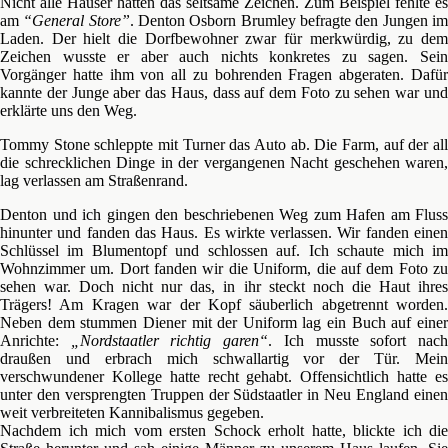
Nicht alle Häuser hatten das seltsame Zeichen. Zum Beispiel fehlte es
am
“General Store”
. Denton Osborn Brumley befragte den Jungen i
Laden. Der hielt die Dorfbewohner zwar für merkwürdig, zu dem
Zeichen wusste er aber auch nichts konkretes zu sagen. Sein
Vorgänger hatte ihm von all zu bohrenden Fragen abgeraten. Dafür
kannte der Junge aber das Haus, dass auf dem Foto zu sehen war und
erklärte uns den Weg.
Tommy Stone schleppte mit Turner das Auto ab. Die Farm, auf der all
die schrecklichen Dinge in der vergangenen Nacht geschehen waren,
lag verlassen am Straßenrand.
Denton und ich gingen den beschriebenen Weg zum Hafen am Fluss
hinunter und fanden das Haus. Es wirkte verlassen. Wir fanden einen
Schlüssel im Blumentopf und schlossen auf. Ich schaute mich im
Wohnzimmer um. Dort fanden wir die Uniform, die auf dem Foto zu
sehen war. Doch nicht nur das, in ihr steckt noch die Haut ihres
Trägers! Am Kragen war der Kopf säuberlich abgetrennt worden.
Neben dem stummen Diener mit der Uniform lag ein Buch auf einer
Anrichte:
„Nordstaatler richtig garen“
. Ich musste sofort nac
draußen und erbrach mich schwallartig vor der Tür. Mein
verschwundener Kollege hatte recht gehabt. Offensichtlich hatte es
unter den versprengten Truppen der Südstaatler in Neu England einen
weit verbreiteten Kannibalismus gegeben.
Nachdem ich mich vom ersten Schock erholt hatte, blickte ich die