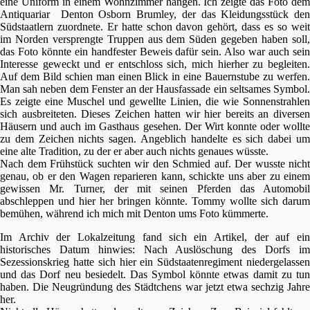
eine Uniform in einem Wohnzimmer hängen. Ich zeigte das Foto dem
Antiquariar Denton Osborn Brumley, der das Kleidungsstück den
Südstaatlern zuordnete. Er hatte schon davon gehört, dass es so weit
im Norden versprengte Truppen aus dem Süden gegeben haben soll,
das Foto könnte ein handfester Beweis dafür sein. Also war auch sein
Interesse geweckt und er entschloss sich, mich hierher zu begleiten.
Auf dem Bild schien man einen Blick in eine Bauernstube zu werfen.
Man sah neben dem Fenster an der Hausfassade ein seltsames Symbol.
Es zeigte eine Muschel und gewellte Linien, die wie Sonnenstrahlen
sich ausbreiteten. Dieses Zeichen hatten wir hier bereits an diversen
Häusern und auch im Gasthaus gesehen. Der Wirt konnte oder wollte
zu dem Zeichen nichts sagen. Angeblich handelte es sich dabei um
eine alte Tradition, zu der er aber auch nichts genaues wüsste.
Nach dem Frühstück suchten wir den Schmied auf. Der wusste nicht
genau, ob er den Wagen reparieren kann, schickte uns aber zu einem
gewissen Mr. Turner, der mit seinen Pferden das Automobil
abschleppen und hier her bringen könnte. Tommy wollte sich darum
bemühen, während ich mich mit Denton ums Foto kümmerte.
Im Archiv der Lokalzeitung fand sich ein Artikel, der auf ein
historisches Datum hinwies: Nach Auslöschung des Dorfs im
Sezessionskrieg hatte sich hier ein Südstaatenregiment niedergelassen
und das Dorf neu besiedelt. Das Symbol könnte etwas damit zu tun
haben. Die Neugründung des Städtchens war jetzt etwa sechzig Jahre
her.