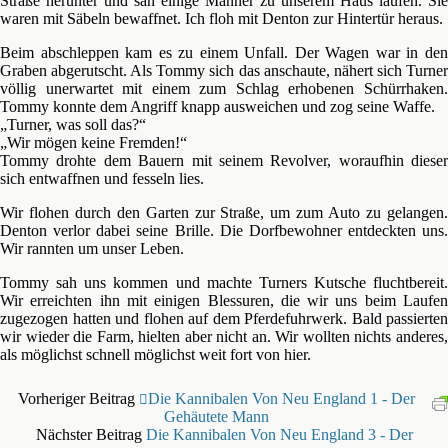
Straße herunter und sah einige Männer zu unserem Haus laufen. Sie
waren mit Säbeln bewaffnet. Ich floh mit Denton zur Hintertür heraus.
Beim abschleppen kam es zu einem Unfall. Der Wagen war in den
Graben abgerutscht. Als Tommy sich das anschaute, nähert sich Turner
völlig unerwartet mit einem zum Schlag erhobenen Schürrhaken.
Tommy konnte dem Angriff knapp ausweichen und zog seine Waffe.
„Turner, was soll das?“
„Wir mögen keine Fremden!“
Tommy drohte dem Bauern mit seinem Revolver, woraufhin dieser
sich entwaffnen und fesseln lies.
Wir flohen durch den Garten zur Straße, um zum Auto zu gelangen.
Denton verlor dabei seine Brille. Die Dorfbewohner entdeckten uns.
Wir rannten um unser Leben.
Tommy sah uns kommen und machte Turners Kutsche fluchtbereit.
Wir erreichten ihn mit einigen Blessuren, die wir uns beim Laufen
zugezogen hatten und flohen auf dem Pferdefuhrwerk. Bald passierten
wir wieder die Farm, hielten aber nicht an. Wir wollten nichts anderes,
als möglichst schnell möglichst weit fort von hier.
Vorheriger Beitrag
Die Kannibalen Von Neu England 1 - Der
Gehäutete Mann
Nächster Beitrag
Die Kannibalen Von Neu England 3 - Der