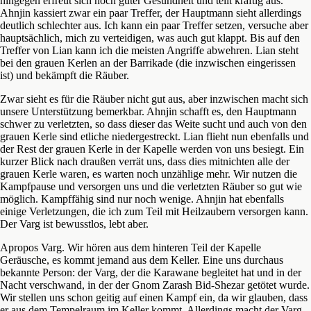
hingegen erfreut sich noch guter Gesundheit und teilt kräftig aus.
Ahnjin kassiert zwar ein paar Treffer, der Hauptmann sieht allerdings
deutlich schlechter aus. Ich kann ein paar Treffer setzen, versuche aber
hauptsächlich, mich zu verteidigen, was auch gut klappt. Bis auf den
Treffer von Lian kann ich die meisten Angriffe abwehren. Lian steht
bei den grauen Kerlen an der Barrikade (die inzwischen eingerissen
ist) und bekämpft die Räuber.
Zwar sieht es für die Räuber nicht gut aus, aber inzwischen macht sich
unsere Unterstützung bemerkbar. Ahnjin schafft es, den Hauptmann
schwer zu verletzten, so dass dieser das Weite sucht und auch von den
grauen Kerle sind etliche niedergestreckt. Lian flieht nun ebenfalls und
der Rest der grauen Kerle in der Kapelle werden von uns besiegt. Ein
kurzer Blick nach draußen verrät uns, dass dies mitnichten alle der
grauen Kerle waren, es warten noch unzählige mehr. Wir nutzen die
Kampfpause und versorgen uns und die verletzten Räuber so gut wie
möglich. Kampffähig sind nur noch wenige. Ahnjin hat ebenfalls
einige Verletzungen, die ich zum Teil mit Heilzaubern versorgen kann.
Der Varg ist bewusstlos, lebt aber.
Apropos Varg. Wir hören aus dem hinteren Teil der Kapelle
Geräusche, es kommt jemand aus dem Keller. Eine uns durchaus
bekannte Person: der Varg, der die Karawane begleitet hat und in der
Nacht verschwand, in der der Gnom Zarash Bid-Shezar getötet wurde.
Wir stellen uns schon geitig auf einen Kampf ein, da wir glauben, dass
er aus dem Tempelraum im Keller kommt. Allerdings macht der Varg