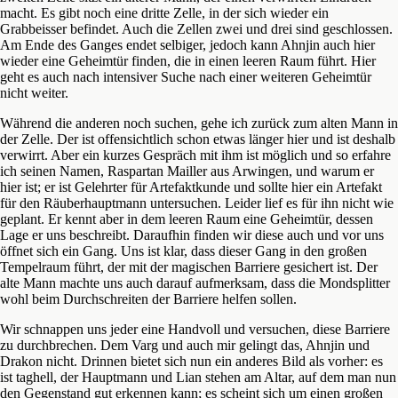
macht. Es gibt noch eine dritte Zelle, in der sich wieder ein
Grabbeisser befindet. Auch die Zellen zwei und drei sind geschlossen.
Am Ende des Ganges endet selbiger, jedoch kann Ahnjin auch hier
wieder eine Geheimtür finden, die in einen leeren Raum führt. Hier
geht es auch nach intensiver Suche nach einer weiteren Geheimtür
nicht weiter.
Während die anderen noch suchen, gehe ich zurück zum alten Mann in
der Zelle. Der ist offensichtlich schon etwas länger hier und ist deshalb
verwirrt. Aber ein kurzes Gespräch mit ihm ist möglich und so erfahre
ich seinen Namen, Raspartan Mailler aus Arwingen, und warum er
hier ist; er ist Gelehrter für Artefaktkunde und sollte hier ein Artefakt
für den Räuberhauptmann untersuchen. Leider lief es für ihn nicht wie
geplant. Er kennt aber in dem leeren Raum eine Geheimtür, dessen
Lage er uns beschreibt. Daraufhin finden wir diese auch und vor uns
öffnet sich ein Gang. Uns ist klar, dass dieser Gang in den großen
Tempelraum führt, der mit der magischen Barriere gesichert ist. Der
alte Mann machte uns auch darauf aufmerksam, dass die Mondsplitter
wohl beim Durchschreiten der Barriere helfen sollen.
Wir schnappen uns jeder eine Handvoll und versuchen, diese Barriere
zu durchbrechen. Dem Varg und auch mir gelingt das, Ahnjin und
Drakon nicht. Drinnen bietet sich nun ein anderes Bild als vorher: es
ist taghell, der Hauptmann und Lian stehen am Altar, auf dem man nun
den Gegenstand gut erkennen kann; es scheint sich um einen großen