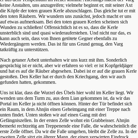
keine Anstalten, uns anzugreifen; vielmehr beginnt er, mit seiner Axt
die Köpfe der toten grauen Kerle abzuschlagen. Das gleiche tut er mit
den toten Räubern. Wir wundern uns zunächst, jedoch macht er uns
auf etwas aufmerksam. Bei den toten grauen Kerlen scheinen sich
Wunden zu schließen! Offensichtlich ist es so, dass die Kerle
unsterblich sind und quasi wiederauferstehen. Und nicht nur das, es
kann auch sein, dass von Ihnen getötete Gegner ebenfalls zu
Wiedergängern werden. Das ist für uns Grund genug, den Varg
tatkräftig zu unterstützen.
Nach getaner Arbeit unterhalten wir uns kurz mit ihm. Sonderlich
gesprächig ist er nicht, aber wir erfahren so viel: er ist Kopfgeldjäger
und hat es auf die Räuber abgesehen. Dabei ist er auf die grauen Kerle
gestoßen. Den Keller hat er durch den Kriechgang, den wir auch
gefunden hatten, gekommen.
Uns ist klar, dass die Wurzel des Übels hier wohl im Keller liegt. Wir
wenden uns dem Turm zu, aus dem Lian gekommen ist, da wir das
Portal im Keller ja nicht öffnen können. Hinter der Tür befindet sich
ein Raum, in dem Ahnjin einen Geheimgang mit einer Treppe nach
unten findet. Unten stoßen wir auf einen Gang mit drei
Gefängniszellen. In der ersten Zelle wohnt ein Grabbeisser. Ahnjin
bemerkt rechtzeitig am Treppenende eine Falle, die wahrscheinlich die
erste Zelle öffnet. Da wir die Falle umgehen, bleibt die Zelle zu. In der
zweiten Zelle sitzt ein älterer Mann, der einen verwirrten Eindruck