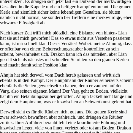
unterstützen. Es drängen sich jetzt fast ein Dutzend der merkwürdigen
Gestalten in die Kapelle und ein heftiger Kampf entbrennt. Die grauen
Kerle sind ziemlich sicher keine lebendigen Gestalten, sie bluten
nämlich nicht normal, sie sondern bei Treffern eine merkwürdige, eher
schwarze Flüssigkeit ab.
Nach kurzer Zeit trifft mich plötzlich eine Eislanze von hinten- Lian
hat sie auf mich geworfen! Das so etwas nicht aus Versehen passieren
kann, ist mir schnell klar. Dieser Verräter! Wobei- meine Ahnung, dass
er offenbar von einem Beherrschungszauber kontrolliert zu sein
scheint, bewahrheitet sich. Drakon kann ich das mitteilen, aber Lian
gesellt sich als nächstes mit schnellen Schritten zu den grauen Kerlen
und macht damit seine Position klar.
Ahnjin hat sich derweil vom Dach herab gelassen und wirft sich
ebenfalls in den Kampf. Der Hauptmann der Räuber seinerseits scheint
ebenfalls die Seiten gewechselt zu haben, denn er zaubert auf den
Varg, also seinen eigenen Mann! Der Varg geht zu Boden, vielleicht
hat ihn ein Betäubungszauber getroffen. Ahnjin fackelt nicht lange und
zeigt dem Hauptmann, was er inzwischen an Schwertkunst gelernt hat.
Derweil sieht es für die Räuber nicht gut aus. Die grauen Kerle sind
zwar schwach bewaffnet, aber zahlreich, und drängen die Räuber
zurück. Ihrer Anführer beraubt fehlt eine koordinierte Führung und
inzwischen liegen viele von ihnen verletzt oder tot am Boden. Drakon