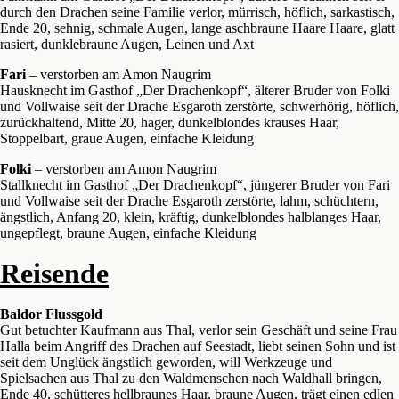
durch den Drachen seine Familie verlor, mürrisch, höflich, sarkastisch,
Ende 20, sehnig, schmale Augen, lange aschbraune Haare Haare, glatt
rasiert, dunklebraune Augen, Leinen und Axt
Fari
– verstorben am Amon Naugrim
Hausknecht im Gasthof „Der Drachenkopf“, älterer Bruder von Folki
und Vollwaise seit der Drache Esgaroth zerstörte, schwerhörig, höflich,
zurückhaltend, Mitte 20, hager, dunkelblondes krauses Haar,
Stoppelbart, graue Augen, einfache Kleidung
Folki
– verstorben am Amon Naugrim
Stallknecht im Gasthof „Der Drachenkopf“, jüngerer Bruder von Fari
und Vollwaise seit der Drache Esgaroth zerstörte, lahm, schüchtern,
ängstlich, Anfang 20, klein, kräftig, dunkelblondes halblanges Haar,
ungepflegt, braune Augen, einfache Kleidung
Reisende
Baldor Flussgold
Gut betuchter Kaufmann aus Thal, verlor sein Geschäft und seine Frau
Halla beim Angriff des Drachen auf Seestadt, liebt seinen Sohn und ist
seit dem Unglück ängstlich geworden, will Werkzeuge und
Spielsachen aus Thal zu den Waldmenschen nach Waldhall bringen,
Ende 40, schütteres hellbraunes Haar, braune Augen, trägt einen edlen