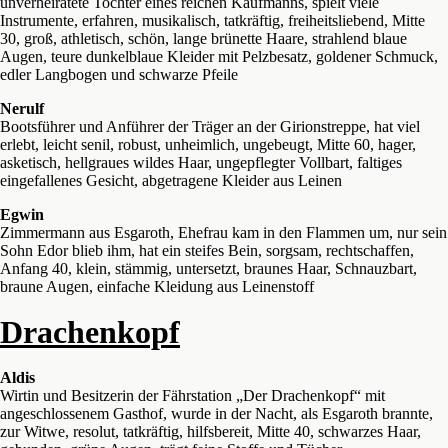
unverheiratete Tochter eines reichen Kaufmanns, spielt viele
Instrumente, erfahren, musikalisch, tatkräftig, freiheitsliebend, Mitte
30, groß, athletisch, schön, lange brünette Haare, strahlend blaue
Augen, teure dunkelblaue Kleider mit Pelzbesatz, goldener Schmuck,
edler Langbogen und schwarze Pfeile
Nerulf
Bootsführer und Anführer der Träger an der Girionstreppe, hat viel
erlebt, leicht senil, robust, unheimlich, ungebeugt, Mitte 60, hager,
asketisch, hellgraues wildes Haar, ungepflegter Vollbart, faltiges
eingefallenes Gesicht, abgetragene Kleider aus Leinen
Egwin
Zimmermann aus Esgaroth, Ehefrau kam in den Flammen um, nur sein
Sohn Edor blieb ihm, hat ein steifes Bein, sorgsam, rechtschaffen,
Anfang 40, klein, stämmig, untersetzt, braunes Haar, Schnauzbart,
braune Augen, einfache Kleidung aus Leinenstoff
Drachenkopf
Aldis
Wirtin und Besitzerin der Fährstation „Der Drachenkopf“ mit
angeschlossenem Gasthof, wurde in der Nacht, als Esgaroth brannte,
zur Witwe, resolut, tatkräftig, hilfsbereit, Mitte 40, schwarzes Haar,