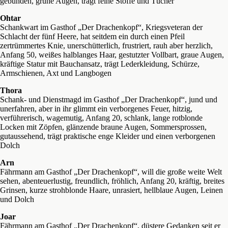
gebunden, grüne Augen, trägt feine Stoffe und Tücher
Ohtar
Schankwart im Gasthof „Der Drachenkopf“, Kriegsveteran der
Schlacht der fünf Heere, hat seitdem ein durch einen Pfeil
zertrümmertes Knie, unerschütterlich, frustriert, rauh aber herzlich,
Anfang 50, weißes halblanges Haar, gestutzter Vollbart, graue Augen,
kräftige Statur mit Bauchansatz, trägt Lederkleidung, Schürze,
Armschienen, Axt und Langbogen
Thora
Schank- und Dienstmagd im Gasthof „Der Drachenkopf“, jund und
unerfahren, aber in ihr glimmt ein verborgenes Feuer, hitzig,
verführerisch, wagemutig, Anfang 20, schlank, lange rotblonde
Locken mit Zöpfen, glänzende braune Augen, Sommersprossen,
gutaussehend, trägt praktische enge Kleider und einen verborgenen
Dolch
Arn
Fährmann am Gasthof „Der Drachenkopf“, will die große weite Welt
sehen, abenteuerlustig, freundlich, fröhlich, Anfang 20, kräftig, breites
Grinsen, kurze strohblonde Haare, unrasiert, hellblaue Augen, Leinen
und Dolch
Joar
Fährmann am Gasthof „Der Drachenkopf“, düstere Gedanken seit er