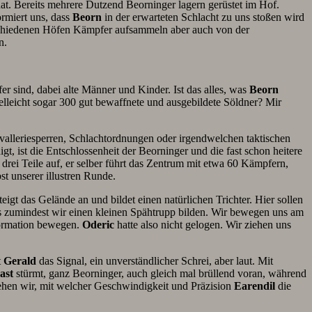
hat. Bereits mehrere Dutzend Beorninger lagern gerüstet im Hof.
rmiert uns, dass
Beorn
in der erwarteten Schlacht zu uns stoßen wird
chiedenen Höfen Kämpfer aufsammeln aber auch von der
n.
er sind, dabei alte Männer und Kinder. Ist das alles, was
Beorn
leicht sogar 300 gut bewaffnete und ausgebildete Söldner? Mir
avalleriesperren, Schlachtordnungen oder irgendwelchen taktischen
t, ist die Entschlossenheit der Beorninger und die fast schon heitere
 drei Teile auf, er selber führt das Zentrum mit etwa 60 Kämpfern,
t unserer illustren Runde.
eigt das Gelände an und bildet einen natürlichen Trichter. Hier sollen
ass zumindest wir einen kleinen Spähtrupp bilden. Wir bewegen uns am
 Formation bewegen.
Oderic
hatte also nicht gelogen. Wir ziehen uns
t
Gerald
das Signal, ein unverständlicher Schrei, aber laut. Mit
ast
stürmt, ganz Beorninger, auch gleich mal brüllend voran, während
 sehen wir, mit welcher Geschwindigkeit und Präzision
Earendil
die