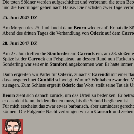
Die toten Söldner werden aufgeschichtet und verbrannt, die toten Be
und die Beorninger gehen nach Hause. Die nächsten zwei Tage verbr
25. Juni 2047 DZ
Am Morgen des 25. Juni taucht dann
Beorn
wieder auf. Er hat die S
Abend des dritten Tages die Verhandlung von
Oderic
auf dem
Carro
28. Juni 2047 DZ
Am 27. Juni treffen die
Stanforder
am
Carrock
ein, am 28. stoßen 
Spitze ist der
Carrock
ein Felsplateau, an dessen Rand nun Fackeln 
Sonderling war seit er in
Stanford
angekommen war. Er hatte immer P
Dann ergreifen wir Partei für
Oderic
, zunächst
Earendil
mit einer f
dass ausgerechnet
Gunhild
schweigt. Warum? Wir haben zwar den Verd
zu sagen. Zum Schluss ergreift
Oderic
das Wort, stellt seine Tat als U
Beorn
zieht sich danach zurück, um das Urteil zu bedenken. Er betrach
er das nicht kann, beiden dienen muss, bis die Schuld beglichen ist.
Für mich erscheint das zwar etwas barbarisch, aber zumindest gerecht
können. Die Folgende Nacht verbringen wir am
Carrock
und ziehen