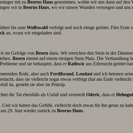
orninger mit zu
Beorns
Haus
genommen, wohin wir uns dann auf den
ingen wir in
Beorns Haus
, wo wir unsere Wunden versorgen und uns e
öldner bis zum
Wolfswald
verfolgt und noch einige getötet. Fürs Erste s
ck
an, wozu wir eingeladen sind.
wir im Gefolge von
Beorn
dazu. Wir erreichen den Stein in der Dämmer
stehen.
Beorn
nimmt auf einem riesigen Stein Platz. Die Verhandlung b
robleme und sie behauptet, dass er
Rathwic
aus Eifersucht getötet ha
lammenden Rede, aber auch
Ferdibrand
,
Leudast
und ich betonen sein
acht, dass sie vielleicht sogar etwas verbirgt (hat am Ende vielleicht
nfall da, gesteht sie aber im Prinzip.
tet die Tat ebenfalls als Unfall und verurteilt
Oderic
, dass er
Helmgu
. Und wir haben das Gefühl, vielleicht doch etwas für ihn getan zu hab
 am 29. Juni wieder zurück zu
Beorns Haus
.