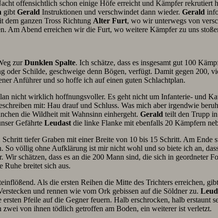
acht offensichtlich schon einige Höfe erreicht und Kämpfer rekrutiert 
n
gibt
Gerald
Instruktionen und verschwindet dann wieder.
Gerald
info
it dem ganzen Tross Richtung
Alter Furt
, wo wir unterwegs von vers
. Am Abend erreichen wir die Furt, wo weitere Kämpfer zu uns stoße
 Weg zur
Dunklen Spalte
. Ich schätze, dass es insgesamt gut 100 Kämpf
oder Schilde, geschweige denn Bögen, verfügt. Damit gegen 200, viel
rener Anführer und so hoffe ich auf einen guten Schlachtplan.
lan nicht wirklich hoffnungsvoller. Es geht nicht um Infanterie- und K
eschreiben mit: Hau drauf und Schluss. Was mich aber irgendwie beruhig
manchen die Wildheit mit Wahnsinn einhergeht.
Gerald
teilt den Trupp in
unser Gefährte
Leudast
die linke Flanke mit ebenfalls 20 Kämpfern nebs
 Schritt tiefer Graben mit einer Breite von 10 bis 15 Schritt. Am Ende st
n. So völlig ohne Aufklärung ist mir nicht wohl und so biete ich an, d
r. Wir schätzen, dass es an die 200 Mann sind, die sich in geordneter
 Ruhe breitet sich aus.
einflößend. Als die ersten Reihen die Mitte des Trichters erreichen, gib
 Verstecken und rennen wie vom Ork gebissen auf die Söldner zu.
Leud
e ersten Pfeile auf die Gegner feuern. Halb erschrocken, halb erstaunt
n zwei von ihnen tödlich getroffen am Boden, ein weiterer ist verletzt.