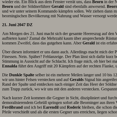
wieder ein. Ein Blick aus dem Fenster verrät uns, dass
Beorn
in der N
Beorn
und der Söldnerführer
Gerald
sind ebenfalls anwesend.
Beor
und wir unter seinem Kommando kämpfen sollen. Wir ziehen dann m
beorningischen Bevölkerung mit Nahrung und Wasser versorgt werden
21. Juni 2047 DZ
Am Morgen des 21. Juni macht sich der gesamte Heereszug auf den
aufbieten kann? Zumal die Mehrzahl kaum über ansprechende Rüstung 
kommen Zweifel, dass das gutgehen kann. Aber
Gerald
ist ein erfah
Über diesen informiert er uns dann auch. Allerdings macht mich der P
Finessen. Nein. Späher? Fehlanzeige. Der Plan lässt sich dafür kurz b
Stimmung in Aussicht auf die Schlacht. Ich frage mich, ob hier bei 
Ennalda
führt den Angriff mit 20 Kämpfern auf der rechten Flanke, 
Die
Dunkle Spalte
selber ist ein mehrere Meilen langer und 10 bis 12
wir uns hinter Felsen verstecken und auf
Geralds
Signal hin angreife
Rand der Spalte und entdecken nach einiger Zeit das Heer der Söldne
zum Trupp zurück, wo wir uns mit den anderen verstecken. Gespannte
Nach kurzer Zeit kommen die Gegner in Sicht, diszipliniert und furcht
demoralisierendem Gebrüll springen sofort alle Beorninger aus ihren
Ferdibrand
und ich bei
Earendil
und
Roderic
bleiben, die schon di
Pfeile verschießt und als die ersten Gegner uns erreichen, liegen scho