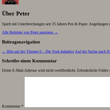
Über Peter
Spielt mit Unterbrechungen seit 35 Jahren Pen & Paper. Angefang
Alle Beiträge von Peter anzeigen
→
Beitragsnavigation
←
Blut auf der Themse 6 – Die York-Initiative
Auf der Suche nach Ni
Schreibe einen Kommentar
Deine E-Mail-Adresse wird nicht veröffentlicht.
Erforderliche Felder 
Kommentar
*