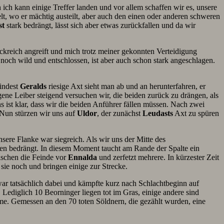
ich kann einige Treffer landen und vor allem schaffen wir es, unsere
lt, wo er mächtig austeilt, aber auch den einen oder anderen schweren
st
stark bedrängt, lässt sich aber etwas zurückfallen und da wir
ickreich angreift und mich trotz meiner gekonnten Verteidigung
 noch wild und entschlossen, ist aber auch schon stark angeschlagen.
mindest
Geralds
riesige Axt sieht man ab und an herunterfahren, er
ene Leiber steigend versuchen wir, die beiden zurück zu drängen, als
s ist klar, dass wir die beiden Anführer fällen müssen. Nach zwei
 Nun stürzen wir uns auf
Uldor
, der zunächst
Leudasts
Axt zu spüren
ere Flanke war siegreich. Als wir uns der Mitte des
hen bedrängt. In diesem Moment taucht am Rande der Spalte ein
wischen die Feinde vor
Ennalda
und zerfetzt mehrere. In kürzester Zeit
 sie noch und bringen einige zur Strecke.
ar tatsächlich dabei und kämpfte kurz nach Schlachtbeginn auf
 Lediglich 10 Beorninger liegen tot im Gras, einige andere sind
hme. Gemessen an den 70 toten Söldnern, die gezählt wurden, eine