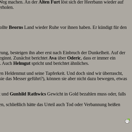
 Weg machen. An der
Alten Furt
löst sich der Heerbann wieder auf
rholen.
ollte
Beorns
Land wieder Ruhe vor ihnen haben. Er kündigt für den
ung, besteigen ihn aber erst nach Einbruch der Dunkelheit. Auf der
eginnt. Zunächst berichtet
Ava
über
Oderic
, dass er immer ein
t. Auch
Helmgut
spricht und berichtet ähnliches.
en Heldenmut und seine Tapferkeit. Und doch sind wir überrascht,
 sie das Messer geführt?), können sie aber nicht dazu bewegen, etwas
t
und
Gunhild Rathwics
Gewicht in Gold bezahlen muss oder, falls
en, schließlich hätte das Urteil auch Tod oder Verbannung heißen