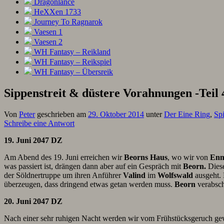
Dragonlance
HeXXen 1733
Journey To Ragnarok
Vaesen 1
Vaesen 2
WH Fantasy – Reikland
WH Fantasy – Reikspiel
WH Fantasy – Übersreik
Sippenstreit & düstere Vorahnungen -Teil 
Von
Peter
geschrieben am
29. Oktober 2014
unter
Der Eine Ring
,
Sp
Schreibe eine Antwort
19. Juni 2047 DZ
Am Abend des 19. Juni erreichen wir
Beorns Haus
, wo wir von
Enn
was passiert ist, drängen dann aber auf ein Gespräch mit
Beorn.
Diese
der Söldnertruppe um ihren Anführer
Valind
im
Wolfswald
ausgeht. 
überzeugen, dass dringend etwas getan werden muss.
Beorn
verabsch
20. Juni 2047 DZ
Nach einer sehr ruhigen Nacht werden wir vom Frühstücksgeruch g