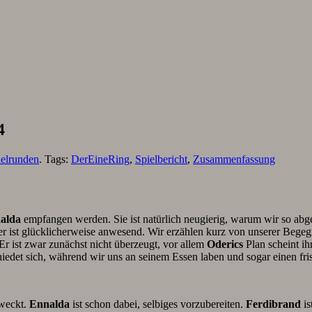
4
ielrunden
. Tags:
DerEineRing
,
Spielbericht
,
Zusammenfassung
alda
empfangen werden. Sie ist natürlich neugierig, warum wir so ab
r ist glücklicherweise anwesend. Wir erzählen kurz von unserer Bege
Er ist zwar zunächst nicht überzeugt, vor allem
Oderics
Plan scheint i
iedet sich, während wir uns an seinem Essen laben und sogar einen 
eweckt.
Ennalda
ist schon dabei, selbiges vorzubereiten.
Ferdibrand
is