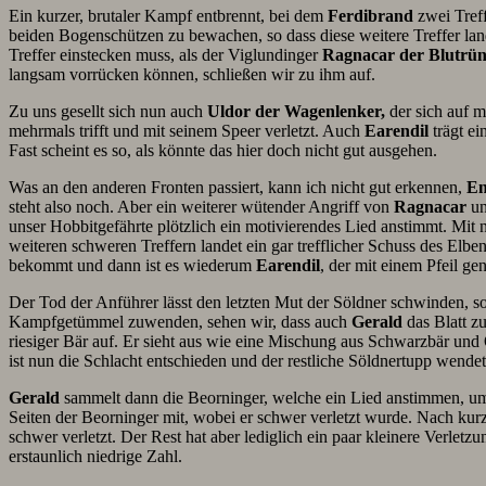
Ein kurzer, brutaler Kampf entbrennt, bei dem
Ferdibrand
zwei Treff
beiden Bogenschützen zu bewachen, so dass diese weitere Treffer lan
Treffer einstecken muss, als der Viglundinger
Ragnacar
der Blutrün
langsam vorrücken können, schließen wir zu ihm auf.
Zu uns gesellt sich nun auch
Uldor der Wagenlenker,
der sich auf m
mehrmals trifft und mit seinem Speer verletzt. Auch
Earendil
trägt e
Fast scheint es so, als könnte das hier doch nicht gut ausgehen.
Was an den anderen Fronten passiert, kann ich nicht gut erkennen,
En
steht also noch. Aber ein weiterer wütender Angriff von
Ragnacar
u
unser Hobbitgefährte plötzlich ein motivierendes Lied anstimmt. Mi
weiteren schweren Treffern landet ein gar trefflicher Schuss des El
bekommt und dann ist es wiederum
Earendil
, der mit einem Pfeil gen
Der Tod der Anführer lässt den letzten Mut der Söldner schwinden, s
Kampfgetümmel zuwenden, sehen wir, dass auch
Gerald
das Blatt z
riesiger Bär auf. Er sieht aus wie eine Mischung aus Schwarzbär und 
ist nun die Schlacht entschieden und der restliche Söldnertupp wendet
Gerald
sammelt dann die Beorninger, welche ein Lied anstimmen, u
Seiten der Beorninger mit, wobei er schwer verletzt wurde. Nach kurze
schwer verletzt. Der Rest hat aber lediglich ein paar kleinere Verle
erstaunlich niedrige Zahl.