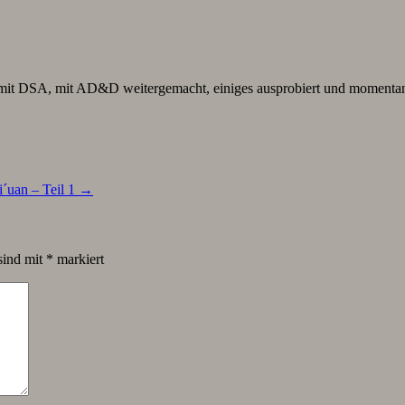
en mit DSA, mit AD&D weitergemacht, einiges ausprobiert und mome
´uan – Teil 1
→
sind mit
*
markiert