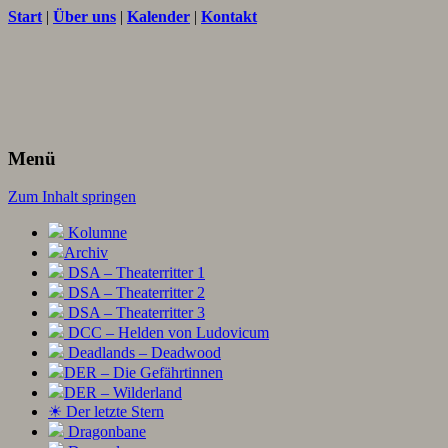
Start
|
Über uns
|
Kalender
|
Kontakt
Texte und Ideen zum Rollenspiel
THORNET
Menü
Zum Inhalt springen
Kolumne
Archiv
DSA – Theaterritter 1
DSA – Theaterritter 2
DSA – Theaterritter 3
DCC – Helden von Ludovicum
Deadlands – Deadwood
DER – Die Gefährtinnen
DER – Wilderland
☀ Der letzte Stern
Dragonbane