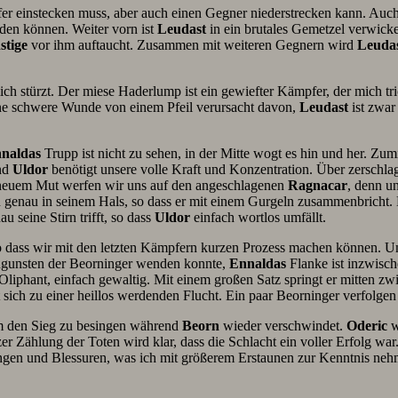
er einstecken muss, aber auch einen Gegner niederstrecken kann. Auch 
den können. Weiter vorn ist
Leudast
in ein brutales Gemetzel verwicke
stige
vor ihm auftaucht. Zusammen mit weiteren Gegnern wird
Leuda
ich stürzt. Der miese Haderlump ist ein gewiefter Kämpfer, der mich tr
ine schwere Wunde von einem Pfeil verursacht davon,
Leudast
ist zwar
naldas
Trupp ist nicht zu sehen, in der Mitte wogt es hin und her. Zu
nd
Uldor
benötigt unsere volle Kraft und Konzentration. Über zerschlag
t neuem Mut werfen wir uns auf den angeschlagenen
Ragnacar
, denn un
ben genau in seinem Hals, so dass er mit einem Gurgeln zusammenbricht.
au seine Stirn trifft, so dass
Uldor
einfach wortlos umfällt.
o dass wir mit den letzten Kämpfern kurzen Prozess machen können. Uns
ugunsten der Beorninger wenden konnte,
Ennaldas
Flanke ist inzwisc
Oliphant, einfach gewaltig. Mit einem großen Satz springt er mitten z
 sich zu einer heillos werdenden Flucht. Ein paar Beorninger verfolgen
m den Sieg zu besingen während
Beorn
wieder verschwindet.
Oderic
w
r Zählung der Toten wird klar, dass die Schlacht ein voller Erfolg war.
tzungen und Blessuren, was ich mit größerem Erstaunen zur Kenntnis ne