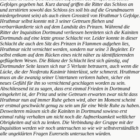
Gefolges gegeben hat. Kurz darauf griffen die Ritter das Schloss an
und zerstörten sowohl das Schloss (es soll bis auf die Grundmauern
niedergebrannt sein) als auch einen Grossteil von Hruthmar’s Gefolge.
Hruthmar selbst konnte mit 3 seiner Getreuen fliehen und
verbarrikardierte sich auf dem Landsitz des Prinzen. Während die
Ritter der Inquisition Dortmund verliessen bereiteten sich die Kainiten
Dortmunds auf eine letzte grosse Schlacht vor. Leider konnte in dieser
Schlacht die auch den Sitz des Prinzen in Flammen aufgehen lies,
Hruthmar nicht vernichtet werden, sondern nur seine 3 Begleiter. Er
selbst entkam auf dem Rücken eines nicht näher zu identifizierenden
geflügeltem Wesen. Die Bilanz der Schlacht liest sich günstig, auf
Dortmunder Seite lassen sich nur 5 Verluste betrauern, auch wenn die
Lücke, die der Nosferatu Kasimir hinterlässt, sehr schmerzt. Hruthmar
muss an die zwanzig seiner Untertanen verloren haben, sicher ein
neues Gefühl für ihn so vernichtend geschlagen worden zu sein.
Abschliessend ist zu sagen, dass erst einmal Frieden in Dortmund
eingekehrt ist, der Prinz und seine Getreuen erwarten zwar nicht dass
Hruthmar nun auf immer Ruhe geben wird, aber im Moment scheint
er erstmal geschwächt genug zu sein um für eine Weile Ruhe zu haben.
Desweiteren müssen sich die Kainiten in Dortmund sowieso erst
einmal ruhig verhalten um nicht noch die Aufmerksamkeit weltlicher
Obrigkeiten auf sich zu lenken. Die Verbindung der Gruppe mit der
Inquisition werden wir noch untersuchen so wie wir selbstverständlich
alle ungeklärten Fragen Eurerseits untersuchen würden.