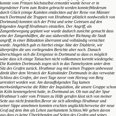
konnte vom Prinzen höchstselbst ermordet wurde bevor er in
irgendeiner Form zum Reden gebracht werden konnte)Wiederum
durch Glück (einige Kainiten entdeckten auf der Reise von Münster
nach Dortmund die Truppen von Hruthmar plötzlich nordwestlich von
Dortmund) konnten sich der Prinz und seine Getreuen auf den
folgenden Angriff Hruthmars einstellen. Der Angriff, als
Zangenbewegung geplant war wurde dadurch zunichte gemacht dass
eine der Zangenhälften, die aus südwestlicher Richtung die Stadt
angriff, in einer Biltzaktion überrannt und vollständig vernichtet
wurde. Angeblich gab es hierbei einige Akte der Diablerie, wir
überprüfen die uns vorliegenden Berichte aber noch. Danach
überschlugen sich die Ereignisse in Dortmund so dass es möglich
wäre dass ich einige Tatsachen nicht vollkommen korrekt wiedergebe.
Die Kainiten Dortmunds zogen sich in das Tunnelsystem unter dem
Sitz des Grafen zurück. Hruthmar zog mit seinen Truppen unbewusst
direkt über dem Versteck der Kainskinder Dortmunds in das verwaiste
Schloss des Grafen, der zwei Tage zuvor vom Herzog von Berg
arrestiert worden war. Am darauffolgenden Tag kamen
merkwürdigerweise die Ritter der Inquisition, die unsere Gruppe schon
in Köln kennengelernt hatte, in Dortmund an. Ob nun auf der Spur
Hruthmar’s oder vom Prinzen zu Hilfe gerufen lässt sich von meiner
Seite aus nicht feststellen.Bevor sie sich allerdings Hruthmar und
seiner Sippe annehmen konnten erschien unglücklicherweise der neue
Graf auf dem ihm als Lehen zuerkanntem Schloss.Wir gehen davon
aus dass es keine Überlebenden auf Seiten des Grafen und seines