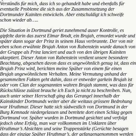
Verständis für mich, dass ich so gehandelt habe und ebenfalls für
eventuelle Probleme die sich aus der Zusammensetzung der
Dortmunder Kainiten entwickeln. Aber entschuldigt ich schweife
schon wieder ab…..
Die Situation in Dortmund geriet zunehmend auser Kontrolle, es
gipfelte darin das zuerst Elmar Brodt, ein Brujah, ermordet wurde und
später dann sogar der Prinz in seinem Haus verbrannte. Der von mir
eben schon erwähnte Brujah Anton von Rabenstein wurde danach von
der Gruppe als Prinz lanciert und auch von den übrigen Kainiten
akzeptiert. Dieser Anton von Rabenstein verdient unsere besondere
Beachtung, abgesehen davon dass es ungewöhnlich genug ist, dass ein
Brujah Prinz wird, berichten meine Späher von einem für einen
Brujah ungewöhnlichem Verhalten. Meine Vermutung anhand der
gesammelten Fakten geht dahin, dass er entweder garkein Brujah ist
oder vom Clan der sogenannten wahren Brujah stammt, was dass für
Rückschlüsse zulässt brauche ich Euch ja nicht zu beschreiben. Nun,
auch unter seiner Herrschaft ging das Gerangel innerhalb der
Kainskinder Dortmunds weiter aber die weitaus grössere Bedrohung
war Hruthmar. Dieser hatte sich südwestlich von Dortmund in der
Burg Kemnade niedergelassen und bereitete dort einen Schlag gegen
Dortmund vor. Späher wurden in Dortmund gesichtet und verfolgt
jedoch ohne Erfolg, man war vollkommen im Unklaren über
Hruthmar’s Absichten und seine Truppenstärke (Gerüchte besagen
dass der einzige Späher Hruthmar’s, der gefangengenommen werden