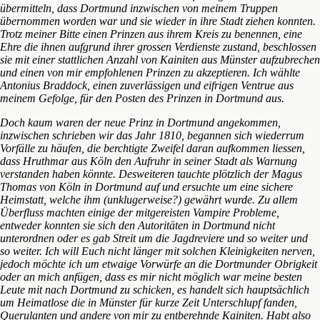
übermitteln, dass Dortmund inzwischen von meinem Truppen
übernommen worden war und sie wieder in ihre Stadt ziehen konnten.
Trotz meiner Bitte einen Prinzen aus ihrem Kreis zu benennen, eine
Ehre die ihnen aufgrund ihrer grossen Verdienste zustand, beschlossen
sie mit einer stattlichen Anzahl von Kainiten aus Münster aufzubrechen
und einen von mir empfohlenen Prinzen zu akzeptieren. Ich wählte
Antonius Braddock, einen zuverlässigen und eifrigen Ventrue aus
meinem Gefolge, für den Posten des Prinzen in Dortmund aus.
Doch kaum waren der neue Prinz in Dortmund angekommen,
inzwischen schrieben wir das Jahr 1810, begannen sich wiederrum
Vorfälle zu häufen, die berchtigte Zweifel daran aufkommen liessen,
dass Hruthmar aus Köln den Aufruhr in seiner Stadt als Warnung
verstanden haben könnte. Desweiteren tauchte plötzlich der Magus
Thomas von Köln in Dortmund auf und ersuchte um eine sichere
Heimstatt, welche ihm (unklugerweise?) gewährt wurde. Zu allem
Überfluss machten einige der mitgereisten Vampire Probleme,
entweder konnten sie sich den Autoritäten in Dortmund nicht
unterordnen oder es gab Streit um die Jagdreviere und so weiter und
so weiter. Ich will Euch nicht länger mit solchen Kleinigkeiten nerven,
jedoch möchte ich um etwaige Vorwürfe an die Dortmunder Obrigkeit
oder an mich anfügen, dass es mir nicht möglich war meine besten
Leute mit nach Dortmund zu schicken, es handelt sich hauptsächlich
um Heimatlose die in Münster für kurze Zeit Unterschlupf fanden,
Querulanten und andere von mir zu entberehnde Kainiten. Habt also