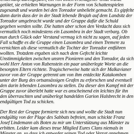
getötet, sie erhielten Warnungen in der Form von Schattenspielen
zugesandt und wurden bei den Toreador unbeliebt gemacht. Es gipfelte
dann darin dass der in der Stadt lebende Brujah auf dem Landsitz der
Toreador umgebracht wurde und der Gruppe dafür die Schuld
gegeben werden sollte. Die hatten aber schon den Verdacht dass sich
vermutlich noch mindestens ein Lasombra in der Stadt verbarg. Ob
nun durch Glück oder Verstand vermag ich nicht zu sagen, auf jeden
Fall schaffte es die Gruppe einen Lasombra und einen Tremere zu
vernichten als diese vermutlich die Tochter der Toreador entführen
wollten. Trotzdem ergaben sich nach dem Gefecht leichte
Unstimmigkeiten zwischen unsren Pionieren und den Toreador, da sich
wohl Herr Anton von Rabenstein ein paar unüberlegte Worte an die
besorgten Eltern richtete. Tragischerweise hatte sich der Malkavianer
zuvor von der Gruppe getrennt um von ihm entdeckte Katakomben
unter der Burg des ortsansässigen Grafen zu erforschen und eventuell
den darin lebenden Lasombra zu stellen. Da dieser den Kampf mit der
Gruppe zuvor überlebt hatte war es anscheinend ein leichtes für ihn
den überraschten und unüberlegt handelden Garion Halsbrecht in den
endgültigen Tod zu schicken.
Der Rest der Gruppe formierte sich neu und wollte die Stadt nun
endgültig von der Plage des Sabbats befreien, man schickte Franz
Josef Lindemann als Boten zu mir um Unterstützung aus Münster zu
erbitten. Leider kam dieses treue Mitglied Eures Clans niemals in
Münster an, so dass ich entweder seinen Tod oder Verrat annehmen