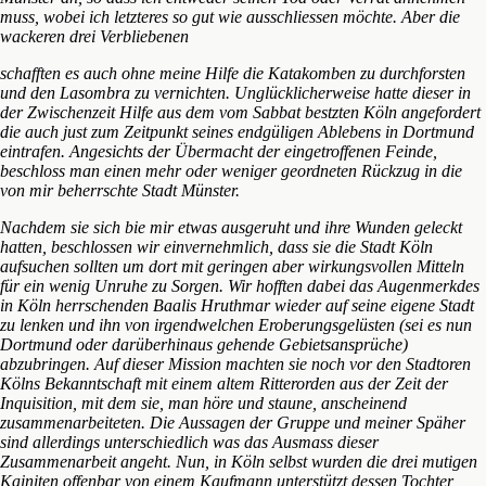
muss, wobei ich letzteres so gut wie ausschliessen möchte. Aber die
wackeren drei Verbliebenen
schafften es auch ohne meine Hilfe die Katakomben zu durchforsten
und den Lasombra zu vernichten. Unglücklicherweise hatte dieser in
der Zwischenzeit Hilfe aus dem vom Sabbat bestzten Köln angefordert
die auch just zum Zeitpunkt seines endgüligen Ablebens in Dortmund
eintrafen. Angesichts der Übermacht der eingetroffenen Feinde,
beschloss man einen mehr oder weniger geordneten Rückzug in die
von mir beherrschte Stadt Münster.
Nachdem sie sich bie mir etwas ausgeruht und ihre Wunden geleckt
hatten, beschlossen wir einvernehmlich, dass sie die Stadt Köln
aufsuchen sollten um dort mit geringen aber wirkungsvollen Mitteln
für ein wenig Unruhe zu Sorgen. Wir hofften dabei das Augenmerkdes
in Köln herrschenden Baalis Hruthmar wieder auf seine eigene Stadt
zu lenken und ihn von irgendwelchen Eroberungsgelüsten (sei es nun
Dortmund oder darüberhinaus gehende Gebietsansprüche)
abzubringen. Auf dieser Mission machten sie noch vor den Stadtoren
Kölns Bekanntschaft mit einem altem Ritterorden aus der Zeit der
Inquisition, mit dem sie, man höre und staune, anscheinend
zusammenarbeiteten. Die Aussagen der Gruppe und meiner Späher
sind allerdings unterschiedlich was das Ausmass dieser
Zusammenarbeit angeht. Nun, in Köln selbst wurden die drei mutigen
Kainiten offenbar von einem Kaufmann unterstützt dessen Tochter