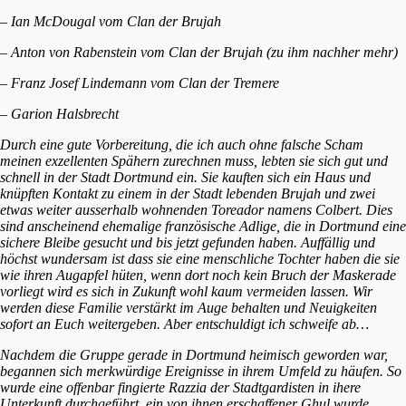
– Ian McDougal vom Clan der Brujah
– Anton von Rabenstein vom Clan der Brujah (zu ihm nachher mehr)
– Franz Josef Lindemann vom Clan der Tremere
– Garion Halsbrecht
Durch eine gute Vorbereitung, die ich auch ohne falsche Scham
meinen exzellenten Spähern zurechnen muss, lebten sie sich gut und
schnell in der Stadt Dortmund ein. Sie kauften sich ein Haus und
knüpften Kontakt zu einem in der Stadt lebenden Brujah und zwei
etwas weiter ausserhalb wohnenden Toreador namens Colbert. Dies
sind anscheinend ehemalige französische Adlige, die in Dortmund eine
sichere Bleibe gesucht und bis jetzt gefunden haben. Auffällig und
höchst wundersam ist dass sie eine menschliche Tochter haben die sie
wie ihren Augapfel hüten, wenn dort noch kein Bruch der Maskerade
vorliegt wird es sich in Zukunft wohl kaum vermeiden lassen. Wir
werden diese Familie verstärkt im Auge behalten und Neuigkeiten
sofort an Euch weitergeben. Aber entschuldigt ich schweife ab…
Nachdem die Gruppe gerade in Dortmund heimisch geworden war,
begannen sich merkwürdige Ereignisse in ihrem Umfeld zu häufen. So
wurde eine offenbar fingierte Razzia der Stadtgardisten in ihere
Unterkunft durchgeführt, ein von ihnen erschaffener Ghul wurde