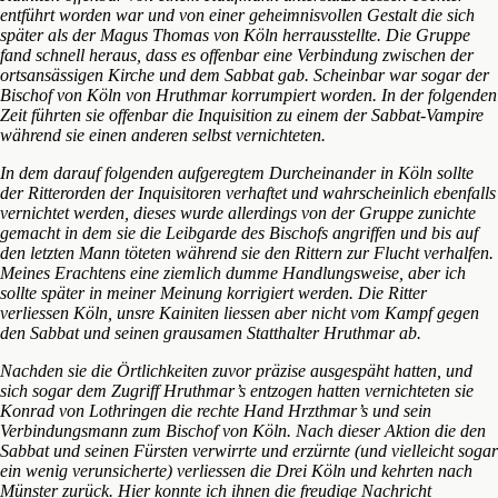
entführt worden war und von einer geheimnisvollen Gestalt die sich
später als der Magus Thomas von Köln herrausstellte. Die Gruppe
fand schnell heraus, dass es offenbar eine Verbindung zwischen der
ortsansässigen Kirche und dem Sabbat gab. Scheinbar war sogar der
Bischof von Köln von Hruthmar korrumpiert worden. In der folgenden
Zeit führten sie offenbar die Inquisition zu einem der Sabbat-Vampire
während sie einen anderen selbst vernichteten.
In dem darauf folgenden aufgeregtem Durcheinander in Köln sollte
der Ritterorden der Inquisitoren verhaftet und wahrscheinlich ebenfalls
vernichtet werden, dieses wurde allerdings von der Gruppe zunichte
gemacht in dem sie die Leibgarde des Bischofs angriffen und bis auf
den letzten Mann töteten während sie den Rittern zur Flucht verhalfen.
Meines Erachtens eine ziemlich dumme Handlungsweise, aber ich
sollte später in meiner Meinung korrigiert werden. Die Ritter
verliessen Köln, unsre Kainiten liessen aber nicht vom Kampf gegen
den Sabbat und seinen grausamen Statthalter Hruthmar ab.
Nachden sie die Örtlichkeiten zuvor präzise ausgespäht hatten, und
sich sogar dem Zugriff Hruthmar’s entzogen hatten vernichteten sie
Konrad von Lothringen die rechte Hand Hrzthmar’s und sein
Verbindungsmann zum Bischof von Köln. Nach dieser Aktion die den
Sabbat und seinen Fürsten verwirrte und erzürnte (und vielleicht sogar
ein wenig verunsicherte) verliessen die Drei Köln und kehrten nach
Münster zurück. Hier konnte ich ihnen die freudige Nachricht