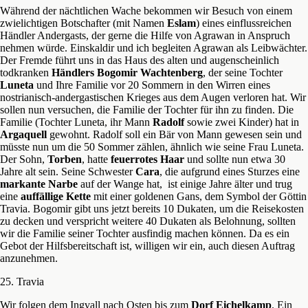
Während der nächtlichen Wache bekommen wir Besuch von einem
zwielichtigen Botschafter (mit Namen
Eslam
) eines einflussreichen
Händler Andergasts, der gerne die Hilfe von Agrawan in Anspruch
nehmen würde. Einskaldir und ich begleiten Agrawan als Leibwächter.
Der Fremde führt uns in das Haus des alten und augenscheinlich
todkranken
Händlers Bogomir Wachtenberg
, der seine Tochter
Luneta
und Ihre Familie vor 20 Sommern in den Wirren eines
nostrianisch-andergastischen Krieges aus dem Augen verloren hat. Wir
sollen nun versuchen, die Familie der Tochter für ihn zu finden. Die
Familie (Tochter Luneta, ihr Mann
Radolf
sowie zwei Kinder) hat in
Argaquell
gewohnt. Radolf soll ein Bär von Mann gewesen sein und
müsste nun um die 50 Sommer zählen, ähnlich wie seine Frau Luneta.
Der Sohn,
Torben
, hatte
feuerrotes Haar
und sollte nun etwa 30
Jahre alt sein. Seine Schwester
Cara
, die aufgrund eines Sturzes eine
markante Narbe
auf der Wange hat, ist einige Jahre älter und trug
eine
auffällige Kette
mit einer goldenen Gans, dem Symbol der Göttin
Travia. Bogomir gibt uns jetzt bereits 10 Dukaten, um die Reisekosten
zu decken und verspricht weitere 40 Dukaten als Belohnung, sollten
wir die Familie seiner Tochter ausfindig machen können. Da es ein
Gebot der Hilfsbereitschaft ist, willigen wir ein, auch diesen Auftrag
anzunehmen.
25. Travia
Wir folgen dem Ingvall nach Osten bis zum
Dorf Eichelkamp
. Ein