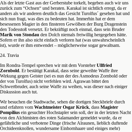
Als der letzte Gast aus der Gerberstube torkelt, begeben auch wir uns
zurück zum “Ochsen“ und beraten. Karakal ist sichtlich erregt, da er
anders als wir anderen deutlich das Gesicht Turolfus´ gesehen hat und
sich nun fragt, was dies zu bedeuten hat. Immerhin hat er dem
besessenen Magier in den finsteren Gewölben der Burg Dragenstein
den Todesstoß versetzt. Er bekräftigt noch einmal, dass sein Bruder
Marik
von Stondau
den Dolch niemals freiwillig hergegeben hätte.
Sofern er ihn also nicht einfach verloren hat (was unwahrscheinlich
ist), wurde er ihm entwendet – möglicherweise sogar gewaltsam.
24. Travia
Im Rondra-Tempel sprechen wir mit dem Vorsteher
Ullfried
Zornbold
. Er bestätigt Karakal, dass seine geweihte Waffe ihre
Wirkung gegen Geister (sei es nun der des Asmodeus Zornbold oder
der von Turolfus) nicht verfehlen wird. Agrawan bittet den
Schwertbruder, auch seine Waffe zu weihen, was dieser nach einiger
Diskussion auch tut.
Wir besuchen die Stadtwache, sehen die dortigen Steckbriefe durch
und erfahren vom
Wachtmeister Osgar Krück
, dass
Magister
Pompilius
ein gesuchter Hochstapler sein soll, der in der letzten Nacht
von den Alchimisten des roten Salamander gemeldet wurde, da er
gefährliche und verbotene Dinge (frische Alraunen, lieblich duftende
Orchideenknollen, wundersame Einhornhaare und einiges mehr)