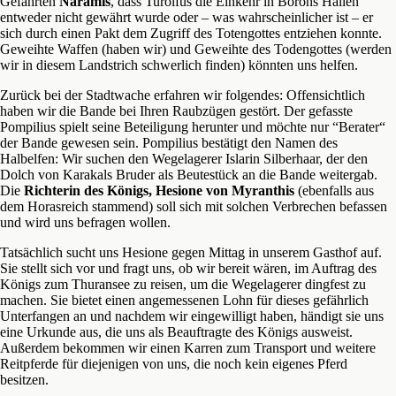
Gefährten
Naramis
, dass Turolfus die Einkehr in Borons Hallen
entweder nicht gewährt wurde oder – was wahrscheinlicher ist – er
sich durch einen Pakt dem Zugriff des Totengottes entziehen konnte.
Geweihte Waffen (haben wir) und Geweihte des Todengottes (werden
wir in diesem Landstrich schwerlich finden) könnten uns helfen.
Zurück bei der Stadtwache erfahren wir folgendes: Offensichtlich
haben wir die Bande bei Ihren Raubzügen gestört. Der gefasste
Pompilius spielt seine Beteiligung herunter und möchte nur “Berater“
der Bande gewesen sein. Pompilius bestätigt den Namen des
Halbelfen: Wir suchen den Wegelagerer Islarin Silberhaar, der den
Dolch von Karakals Bruder als Beutestück an die Bande weitergab.
Die
Richterin des Königs, Hesione von Myranthis
(ebenfalls aus
dem Horasreich stammend) soll sich mit solchen Verbrechen befassen
und wird uns befragen wollen.
Tatsächlich sucht uns Hesione gegen Mittag in unserem Gasthof auf.
Sie stellt sich vor und fragt uns, ob wir bereit wären, im Auftrag des
Königs zum Thuransee zu reisen, um die Wegelagerer dingfest zu
machen. Sie bietet einen angemessenen Lohn für dieses gefährlich
Unterfangen an und nachdem wir eingewilligt haben, händigt sie uns
eine Urkunde aus, die uns als Beauftragte des Königs ausweist.
Außerdem bekommen wir einen Karren zum Transport und weitere
Reitpferde für diejenigen von uns, die noch kein eigenes Pferd
besitzen.