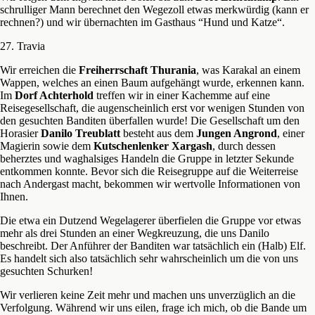
schrulliger Mann berechnet den Wegezoll etwas merkwürdig (kann er
rechnen?) und wir übernachten im Gasthaus “Hund und Katze“.
27. Travia
Wir erreichen die
Freiherrschaft Thurania
, was Karakal an einem
Wappen, welches an einen Baum aufgehängt wurde, erkennen kann.
Im
Dorf Achterhold
treffen wir in einer Kachemme auf eine
Reisegesellschaft, die augenscheinlich erst vor wenigen Stunden von
den gesuchten Banditen überfallen wurde! Die Gesellschaft um den
Horasier
Danilo Treublatt
besteht aus dem
Jungen Angrond
, einer
Magierin sowie dem
Kutschenlenker Xargash
, durch dessen
beherztes und waghalsiges Handeln die Gruppe in letzter Sekunde
entkommen konnte. Bevor sich die Reisegruppe auf die Weiterreise
nach Andergast macht, bekommen wir wertvolle Informationen von
Ihnen.
Die etwa ein Dutzend Wegelagerer überfielen die Gruppe vor etwas
mehr als drei Stunden an einer Wegkreuzung, die uns Danilo
beschreibt. Der Anführer der Banditen war tatsächlich ein (Halb) Elf.
Es handelt sich also tatsächlich sehr wahrscheinlich um die von uns
gesuchten Schurken!
Wir verlieren keine Zeit mehr und machen uns unverzüglich an die
Verfolgung. Während wir uns eilen, frage ich mich, ob die Bande um