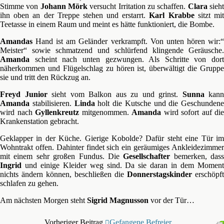
Stimme von
Johann Mörk
versucht Irritation zu schaffen.
Clara
sieh
ihn oben an der Treppe stehen und erstarrt.
Karl
Krabbe
sitzt mi
Teetasse in einem Raum und meint es hätte funktioniert, die Bombe.
Amandas
Hand ist am Geländer verkrampft. Von unten hören wir:“
Meister“ sowie schmatzend und schlürfend klingende Geräusche.
Amanda
scheint nach unten gezwungen. Als Schritte von dort
näherkommen und Flügelschlag zu hören ist, überwältigt die Gruppe
sie und tritt den Rückzug an.
Freyd Junior
sieht vom Balkon aus zu und grinst.
Sunna
kann
Amanda
stabilisieren.
Linda
holt die Kutsche und die Geschundene
wird nach
Gyllenkreutz
mitgenommen.
Amanda
wird sofort auf die
Krankenstation gebracht.
Geklapper in der Küche. Gierige Kobolde? Dafür steht eine Tür im
Wohntrakt offen. Dahinter findet sich ein geräumiges Ankleidezimmer
mit einem sehr großen Fundus. Die
Gesellschafter
bemerken, dass
Ingrid
und einige Kleider weg sind. Da sie daran in dem Moment
nichts ändern können, beschließen die
Donnerstagskinder
erschöpft
schlafen zu gehen.
Am nächsten Morgen steht
Sigrid Magnusson
vor der Tür…
Vorheriger Beitrag
Gefangene Befreier