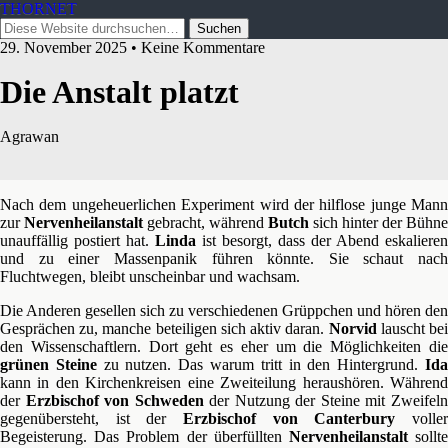
THORNET
29. November 2025 • Keine Kommentare
Die Anstalt platzt
Agrawan
Nach dem ungeheuerlichen Experiment wird der hilflose junge Mann
zur
Nervenheilanstalt
gebracht, während
Butch
sich hinter der Bühne
unauffällig postiert hat.
Linda
ist besorgt, dass der Abend eskalieren
und zu einer Massenpanik führen könnte. Sie schaut nach
Fluchtwegen, bleibt unscheinbar und wachsam.
Die Anderen gesellen sich zu verschiedenen Grüppchen und hören den
Gesprächen zu, manche beteiligen sich aktiv daran.
Norvid
lauscht be
den Wissenschaftlern. Dort geht es eher um die Möglichkeiten die
grünen Steine
zu nutzen. Das warum tritt in den Hintergrund.
Id
kann in den Kirchenkreisen eine Zweiteilung heraushören. Während
der
Erzbischof von Schweden
der Nutzung der Steine mit Zweifel
gegenübersteht, ist der
Erzbischof von Canterbury
volle
Begeisterung. Das Problem der überfüllten
Nervenheilanstalt
sollt