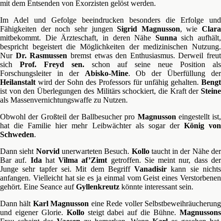
mit dem Entsenden von Exorzisten gelöst werden.
Im Adel und Gefolge beeindrucken besonders die Erfolge und
Fähigkeiten der noch sehr jungen
Sigrid Magnusson
, wie
Clara
mitbekommt. Die Ärzteschaft, in deren Nähe
Sunna
sich aufhält,
bespricht begeistert die Möglichkeiten der medizinischen Nutzung.
Nur
Dr. Rasmussen
bremst etwas den Enthusiasmus. Derweil freut
sich
Prof. Freyd sen.
schon auf seine neue Position als
Forschungsleiter in der
Abisko-Mine
. Ob der Überfüllung de
Heilanstalt
wird der Sohn des Professors für unfähig gehalten.
Bengt
ist von den Überlegungen des Militärs schockiert, die Kraft der
Steine
als Massenvernichtungswaffe zu Nutzen.
Obwohl der Großteil der Ballbesucher pro
Magnusson
eingestellt ist,
hat die Familie hier mehr Leibwächter als sogar der
König vo
Schweden
.
Dann sieht
Norvid
unerwarteten Besuch.
Kollo
taucht in der Nähe de
Bar auf.
Ida
hat
Vilma af’Zimt
getroffen. Sie meint nur, dass de
Junge sehr tapfer sei. Mit dem Begriff
Vanadisir
kann sie nicht
anfangen. Vielleicht hat sie es ja einmal vom Geist eines Verstorbenen
gehört. Eine Seance auf
Gyllenkreutz
könnte interessant sein.
Dann hält
Karl Magnusson
eine Rede voller Selbstbeweihräucherun
und eigener Glorie.
Kollo
steigt dabei auf die Bühne.
Magnusson