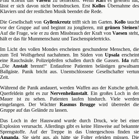
Frau scheint das
Vaesen
zu bemerken. Wenn
Karl
es gesehen hat,
lässt er sich davon nicht beeindrucken. Erst
Kollos
Übernahme des
Klaviers und der restlichen Musik beendet die Rede.
Die Gesellschaft von
Gyllenkreutz
trifft sich im Garten.
Kollo
tauch
vor der Gruppe auf und beginnt zu jonglieren, mit
grünen Steinen
Auf die Frage, wie er zu dem Missbrauch der Kraft von
Vaesen
steht
hält er das für Mummenschanz und Taschenspielertricks.
Im Licht des vollen Mondes erscheinen geschundene Menschen, die
zum Teil Wolfsgeheul nachahmen. Im Süden von
Upsala
erscheint
eine Rauchsäule. Polizeipfeifen schallen durch die Gassen.
Ida
ruft:
„Die
Anstalt
brennt!“ Entlaufene Patienten belästigen gewaltsa
Ballgäste. Panik bricht aus. Unentschlossene Gesellschafter vertun
Zeit.
Während die Panik andauert, werden Waffen aus der Kutsche geholt.
Querfeldein geht es zur
Nervenheilanstalt
. Ein großes Loch in de
Mauer ist zu sehen. Patienten laufen hindurch. Viele werden
eingefangen. Der Wächter
Rasmus Brugge
wird überredet di
Gruppe auf das Gelände zu lassen.
Das Loch in der Hauswand wurde durch Druck, wie bei einer
Explosion verursacht. Allerdings gibt es keine Hinweise auf bekannte
Sprengstoffe. Auf der Treppe in das Untergeschoss finden sie
Amanda
. Sie sieht aus, als hätte sie Folter erleiden müssen. Die