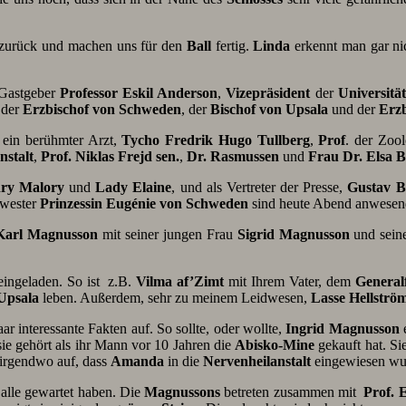
zurück und machen uns für den
Ball
fertig.
Linda
erkennt man gar nich
 Gastgeber
Professor Eskil Anderson
,
Vizepräsident
der
Universität
 der
Erzbischof
von Schweden
, der
Bischof von Upsala
und der
Erzb
ein berühmter Arzt,
Tycho Fredrik Hugo Tullberg
,
Prof
. der Zoo
nstalt
,
Prof. Niklas Frejd sen.
,
Dr. Rasmussen
und
Frau Dr. Elsa 
ry Malory
und
Lady Elaine
, und als Vertreter der Presse,
Gustav B
hwester
Prinzessin Eugénie von Schweden
sind heute Abend anwesen
Karl Magnusson
mit seiner jungen Frau
Sigrid
Magnusson
und sein
eingeladen. So ist z.B.
Vilma
af’Zimt
mit Ihrem Vater, dem
General
Upsala
leben. Außerdem, sehr zu meinem Leidwesen,
Lasse Hellströ
 interessante Fakten auf. So sollte, oder wollte,
Ingrid Magnusson
e
sie gehört als ihr Mann vor 10 Jahren die
Abisko-Mine
gekauft hat. Sie
irgendwo auf, dass
Amanda
in die
Nervenheilanstalt
eingewiesen wu
alle gewartet haben. Die
Magnussons
betreten zusammen mit
Prof. 