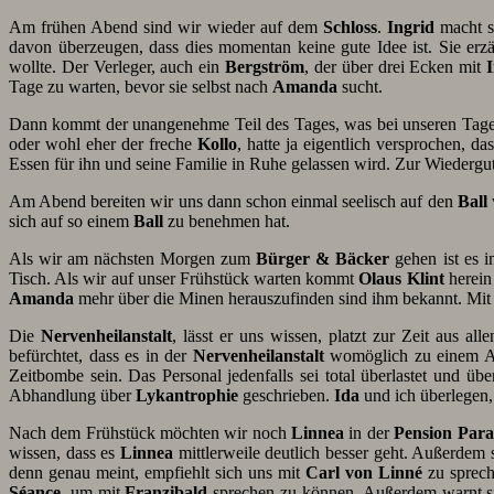
Am frühen Abend sind wir wieder auf dem
Schloss
.
Ingrid
macht s
davon überzeugen, dass dies momentan keine gute Idee ist. Sie erzä
wollte. Der Verleger, auch ein
Bergström
, der über drei Ecken mit
Tage zu warten, bevor sie selbst nach
Amanda
sucht.
Dann kommt der unangenehme Teil des Tages, was bei unseren Tage
oder wohl eher der freche
Kollo
, hatte ja eigentlich versprochen, d
Essen für ihn und seine Familie in Ruhe gelassen wird. Zur Wiedergu
Am Abend bereiten wir uns dann schon einmal seelisch auf den
Ball
sich auf so einem
Ball
zu benehmen hat.
Als wir am nächsten Morgen zum
Bürger & Bäcker
gehen ist es i
Tisch. Als wir auf unser Frühstück warten kommt
Olaus Klint
herein 
Amanda
mehr über die Minen herauszufinden sind ihm bekannt. Mi
Die
Nervenheilanstalt
, lässt er uns wissen, platzt zur Zeit aus a
befürchtet, dass es in der
Nervenheilanstalt
womöglich zu einem Au
Zeitbombe sein. Das Personal jedenfalls sei total überlastet und ü
Abhandlung über
Lykantrophie
geschrieben.
Ida
und ich überlegen,
Nach dem Frühstück möchten wir noch
Linnea
in der
Pension Para
wissen, dass es
Linnea
mittlerweile deutlich besser geht. Außerdem 
denn genau meint, empfiehlt sich uns mit
Carl
von Linné
zu sprech
Séance,
um mit
Franzibald
sprechen zu können. Außerdem warnt si