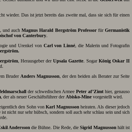
t wieder. Das ist jetzt bereits das zweite mal, dass sie sich für einen
, und auch
Magnus Harald Bergström
Professor
für
Germanistik
ischof von Canterbury
.
logie und Urenkel von
Carl von Linné
, die Malerin und Fotografin
Bergström.
ergström
, Herausgeber der
Upsala Gazette
. Sogar
König Oskar II
d.
em Bruder
Anders
Magnusson
, der den beiden als Berater zur Seite
feldmarschall
der schwedischen Armee
Peter af’Zimt
hier, genauso
m
, der als neuer Geschäftsführer der
Abisko-Mine
vorgestellt wird.
igentlich den Sohn von
Karl Magnusson
heiraten. Als dieser jedoch
 ist nicht nur sehr hübsch, sondern soll auch sehr schlau sein und sich
rde.
Eskil Andersson
die Bühne. Die Rede, die
Sigrid
Magnusson
hält ist