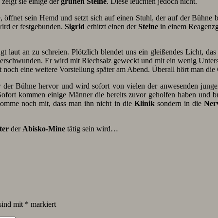
zeigt sie einige der
grünen Steine
. Diese leuchten jedoch nicht.
, öffnet sein Hemd und setzt sich auf einen Stuhl, der auf der Bühne b
ird er festgebunden.
Sigrid
erhitzt einen der
Steine
in einem Reagenzgl
t laut an zu schreien. Plötzlich blendet uns ein gleißendes Licht, d
verschwunden. Er wird mit Riechsalz geweckt und mit ein wenig Unters
t noch eine weitere Vorstellung später am Abend. Überall hört man die 
 der Bühne hervor und wird sofort von vielen der anwesenden jungen
 Sofort kommen einige Männer die bereits zuvor geholfen haben und b
komme noch mit, dass man ihn nicht in die
Klinik
sondern in die
Nerv
ter
der
Abisko-Mine
tätig sein wird…
sind mit
*
markiert