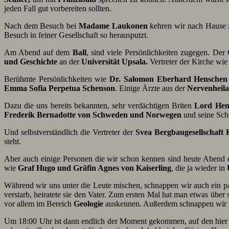
jeden Fall gut vorbereiten sollten.
Nach dem Besuch bei
Madame Laukonen
kehren wir nach Hause 
Besuch in feiner Gesellschaft so herausputzt.
Am Abend auf dem
Ball
, sind viele Persönlichkeiten zugegen. Der
und Geschichte
an der
Universität Upsala.
Vertreter der Kirche wie
Berühmte Persönlichkeiten wie
Dr. Salomon Eberhard Henschen
Emma Sofia Perpetua Schenson
. Einige Ärzte aus der
Nervenheila
Dazu die uns bereits bekannten, sehr verdächtigen Briten
Lord Hen
Frederik Bernadotte von Schweden und Norwegen
und seine Sc
Und selbstverständlich die Vertreter der
Svea Bergbaugesellschaft
steht.
Aber auch einige Personen die wir schon kennen sind heute Abend 
wie
Graf Hugo und Gräfin Agnes von Kaiserling
, die ja wieder in
Während wir uns unter die Leute mischen, schnappen wir auch ein paar
verstarb, heiratete sie den Vater. Zum ersten Mal hat man etwas über 
vor allem im Bereich
Geologie
auskennen. Außerdem schnappen wir 
Um 18:00 Uhr ist dann endlich der Moment gekommen, auf den hier 