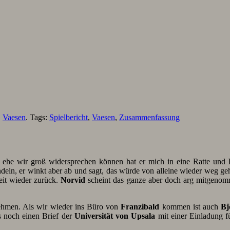
,
Vaesen
. Tags:
Spielbericht
,
Vaesen
,
Zusammenfassung
d ehe wir groß widersprechen können hat er mich in eine Ratte und
eln, er winkt aber ab und sagt, das würde von alleine wieder weg geh
eit wieder zurück.
Norvid
scheint das ganze aber doch arg mitgenomm
hmen. Als wir wieder ins Büro von
Franzibald
kommen ist auch
Bj
s noch einen Brief der
Universität von Upsala
mit einer Einladung 