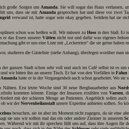
ich große Sorgen um
Amanda
. Sie will sogar das Haus verlassen, 
hlt uns, dass sie mit
Amanda
gesprochen hat und diese vor zwei Ta
Ingrid
verwand ist, hatte sogar sein okay gegeben. Seitdem hat sie ni
splänen schon was heißen will. Wir müssen zu
Hoss
in den Stall. Er 
ass er das Essen unserer
Vätten
nicht isst und dafür was eigenes bek
tmachung gibt er uns eine Liste mit „Leckereien“ die sie gerne haben m
vor, studieren die Gästeliste (siehe Anhang), überlegen worüber man s
n der ganzen Stadt schon sehr voll und auch im Café selbst ist es um ei
und wir bitten ihn an unsern Tisch. Er hat von den Vorfällen in
Falun
t
Amanda
hatte er in der Vergangenheit auch schon gearbeitet. Wo sie 
llen Nähten. Erst letzte Woche sind 30 neue Bergbauarbeiter aus
Nord
fruhr kommen könnte. Einige der Insassen erzählen von
Vaesen
, d
berfordert mit der schieren Menge an Patienten. Angeblich sollen auc
 ob wir der
Nervenheilanstalt
unsere Expertise anbieten sollten. So k
celsus
besuchen, sie ist aber im Moment nicht zugegen, da sie eine alt
sagt sie uns wir sollten mal das ein oder andere Zimmer in unserem
Sc
en. Während wir mit ihr sprechen fällt uns auf, dass ihre Augen für d
e uns noch, dass sich in der Nähe des
Schlosses
sehr viele gefährlich