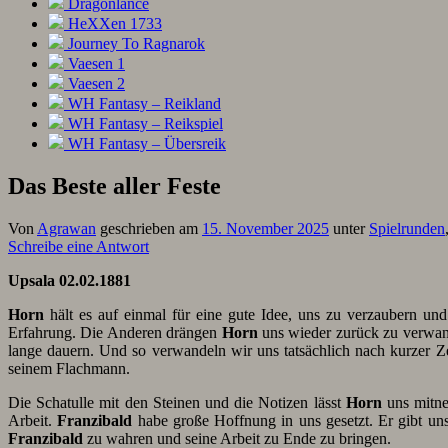
Dragonlance
HeXXen 1733
Journey To Ragnarok
Vaesen 1
Vaesen 2
WH Fantasy – Reikland
WH Fantasy – Reikspiel
WH Fantasy – Übersreik
Das Beste aller Feste
Von
Agrawan
geschrieben am
15. November 2025
unter
Spielrunden
Schreibe eine Antwort
Upsala 02.02.1881
Horn
hält es auf einmal für eine gute Idee, uns zu verzaubern un
Erfahrung. Die Anderen drängen
Horn
uns wieder zurück zu verwand
lange dauern. Und so verwandeln wir uns tatsächlich nach kurzer Z
seinem Flachmann.
Die Schatulle mit den Steinen und die Notizen lässt
Horn
uns mitne
Arbeit.
Franzibald
habe große Hoffnung in uns gesetzt. Er gibt un
Franzibald
zu wahren und seine Arbeit zu Ende zu bringen.