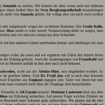
um
Amanda
zu suchen. Wir können sie aber, wenn auch nur mühsam
gen einen Artikel über die
Svea
Bergbaugesellschaft
herausbringen
chts mehr von
Amanda
gehört. Sie willigt aber ein noch zwei weitere
ist sehr aufgebracht wegen der zu kleinen Rationen. Der
Große Kollo,
ommt.
Hoss
meint es wäre unsere Verantwortung dafür zu sorgen, dass
öchten und wir sind erst einmal aus dem Schneider.
ich mit den anderen Gästen unterhalten könnte und überhaupt wie man
niges voller als sonst und wir ergattern mit Glück den letzten freien
in der Zeitung gelesen. Auch die Anstrengungen von
Franzibald
und
sich im Moment aufhält ist ihm aber auch nicht bekannt.
schweden
, wohl aus der
Abisko-Mine
, neu eingeliefert worden. Er
ie sie gesehen hätten. Und
Dr. Frejd jun.
soll ja auch eine tickende
h zwei Experten aus
England
zugegen sein. Einer von ihnen hat eine
önnte man eventuell mehr über die Vorgänge dort herausfinden.
e Freundin in
Alt-Upsala
besucht.
Madame Laukonen
lässt uns aber
hloss
zur Erholung aufsuchen. Auf unsere Frage welches Zimmer sie
en Bruchteil einer Sekunde grün aufleuchten. Wir planen mit ihr eine
e Geister aufhalten und wir uns auf eine Reise in die
Geisterwelt
auf