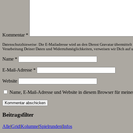
Kommentar
*
Datenschutzhinweise: Die E-Mailadresse wird an den Dienst Gravatar übermittelt (
Verarbeitung Deiner Daten und Widerrufsmöglichkeiten, verweisen wir Dich auf 
Name
*
E-Mail-Adresse
*
Website
Name, E-Mail-Adresse und Website in diesem Browser für meine
Beitragsfilter
Alle
|
Grid
|
Kolumne
|
Spielrunden
|
Infos