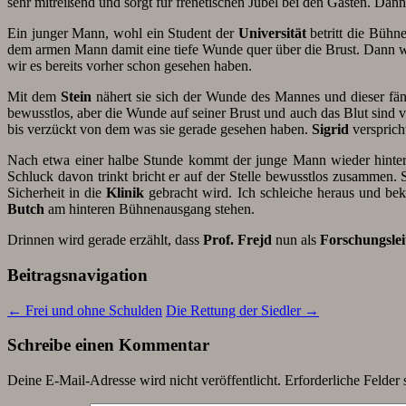
sehr mitreißend und sorgt für frenetischen Jubel bei den Gästen. Dann 
Ein junger Mann, wohl ein Student der
Universität
betritt die Bühne
dem armen Mann damit eine tiefe Wunde quer über die Brust. Dann w
wir es bereits vorher schon gesehen haben.
Mit dem
Stein
nähert sie sich der Wunde des Mannes und dieser fäng
bewusstlos, aber die Wunde auf seiner Brust und auch das Blut sind 
bis verzückt von dem was sie gerade gesehen haben.
Sigrid
versprich
Nach etwa einer halbe Stunde kommt der junge Mann wieder hinter
Schluck davon trinkt bricht er auf der Stelle bewusstlos zusammen.
Sicherheit in die
Klinik
gebracht wird. Ich schleiche heraus und be
Butch
am hinteren Bühnenausgang stehen.
Drinnen wird gerade erzählt, dass
Prof. Frejd
nun als
Forschungslei
Beitragsnavigation
←
Frei und ohne Schulden
Die Rettung der Siedler
→
Schreibe einen Kommentar
Deine E-Mail-Adresse wird nicht veröffentlicht.
Erforderliche Felder 