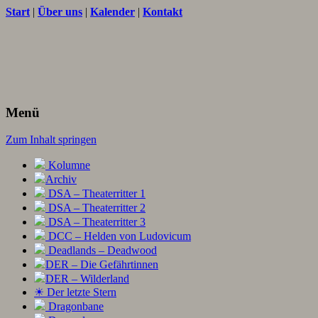
Start
|
Über uns
|
Kalender
|
Kontakt
Texte und Ideen zum Rollenspiel
THORNET
Menü
Zum Inhalt springen
Kolumne
Archiv
DSA – Theaterritter 1
DSA – Theaterritter 2
DSA – Theaterritter 3
DCC – Helden von Ludovicum
Deadlands – Deadwood
DER – Die Gefährtinnen
DER – Wilderland
☀ Der letzte Stern
Dragonbane