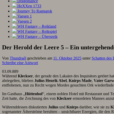
Dragonlance
HeXXen 1733
Journey To Ragnarok
Vaesen 1
Vaesen 2
WH Fantasy – Reikland
WH Fantasy – Reikspiel
WH Fantasy – Übersreik
Der Herold der Leere 5 – Ein untergehende
Von
Thundraél
geschrieben am
11. Oktober 2025
unter
Schatten des
Schreibe eine Antwort
03.09.889
Während
Kleckser
, der gerade den Lakaien des Inquisitors getötet 
abriegelten, blieben
Julius Henrik Abel
,
Knirps Made
,
Vater Garw
entflohenen, nun zu Recht wegen Mordes gesuchten Ork wiederfinde
Im Gasthaus „
Hüttenhof
“, einem noblen Hotel mit Restaurant und T
Zeit hatte, die Zeichnung des von
Kleckser
ermordeten Mannes anzufer
Währenddessen diskutierten
Julius
und
Knirps
darüber, wie sie zu
K
sogenannter Ätherströme beruhten – unsichtbarer Energien, die de