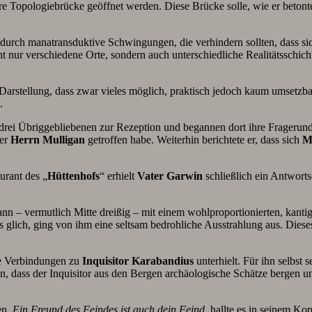
e Topologiebrücke geöffnet werden. Diese Brücke solle, wie er betonte,
 es durch manatransduktive Schwingungen, die verhindern sollten, dass s
ht nur verschiedene Orte, sondern auch unterschiedliche Realitätsschic
n Darstellung, dass zwar vieles möglich, praktisch jedoch kaum umsetzb
.
e drei Übriggebliebenen zur Rezeption und begannen dort ihre Frageru
ser
Herrn Mulligan
getroffen habe. Weiterhin berichtete er, dass sich
M
urant des „
Hüttenhofs
“ erhielt
Vater
Garwin
schließlich ein Antwort
 Mann – vermutlich Mitte dreißig – mit einem wohlproportionierten, ka
 glich, ging von ihm eine seltsam bedrohliche Ausstrahlung aus. Die
che Verbindungen zu
Inquisitor
Karabandius
unterhielt. Für ihn selbst 
n, dass der Inquisitor aus den Bergen archäologische Schätze bergen u
en.
Ein Freund des Feindes ist auch dein Feind
, hallte es in seinem K