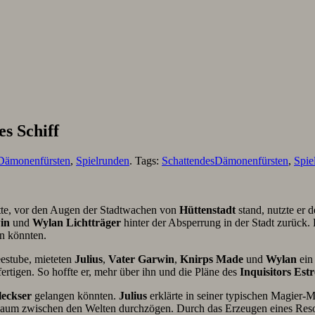
s Schiff
 Dämonenfürsten
,
Spielrunden
. Tags:
SchattendesDämonenfürsten
,
Spie
hatte, vor den Augen der Stadtwachen von
Hüttenstadt
stand, nutzte er 
in
und
Wylan Lichtträger
hinter der Absperrung in der Stadt zurück. L
n könnten.
eestube, mieteten
Julius
,
Vater Garwin
,
Knirps Made
und
Wylan
ein
tigen. So hoffte er, mehr über ihn und die Pläne des
Inquisitors Es
leckser
gelangen könnten.
Julius
erklärte in seiner typischen Magier-M
n Raum zwischen den Welten durchzögen. Durch das Erzeugen eines Re