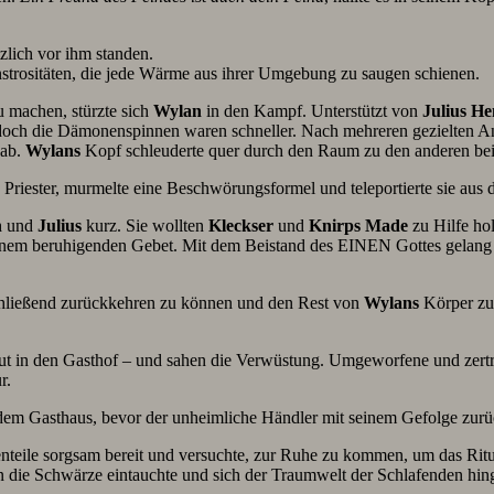
zlich vor ihm standen.
nstrositäten, die jede Wärme aus ihrer Umgebung zu saugen schienen.
u machen, stürzte sich
Wylan
in den Kampf. Unterstützt von
Julius
He
, doch die Dämonenspinnen waren schneller. Nach mehreren gezielten A
 ab.
Wylans
Kopf schleuderte quer durch den Raum zu den anderen be
n Priester, murmelte eine Beschwörungsformel und teleportierte sie au
n
und
Julius
kurz. Sie wollten
Kleckser
und
Knirps
Made
zu Hilfe h
inem beruhigenden Gebet. Mit dem Beistand des EINEN Gottes gelang es
hließend zurückkehren zu können und den Rest von
Wylans
Körper zu 
neut in den Gasthof – und sahen die Verwüstung. Umgeworfene und zert
r.
s dem Gasthaus, bevor der unheimliche Händler mit seinem Gefolge zur
nteile sorgsam bereit und versuchte, zur Ruhe zu kommen, um das Ritu
n die Schwärze eintauchte und sich der Traumwelt der Schlafenden hing