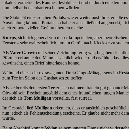
lokale Geometrie des Raumes destabilisiert und dadurch eine temporär
unmittelbar benachbart erscheinen würden.
Die Stabilität eines solchen Portals, wie er weiter ausführte, erhalte
Ausrichtung könnten Portale, so habe er abschließend angemerkt, nic
auch zu potenziellen Gefahrenherden mache.
Knirps
, sichtlich genervt von dieser kompetenten, aber theoretische
Fenster – sehr wahrscheinlich, um im Geröll nach Kleckser zu suchen
Als
Vater
Garwin
mit seiner Zeichnung fertig war, begaben sich di
Pförtner erkannte den Mann tatsächlich wieder und erzählte, dass die
gewünscht, einen Brief hinterlassen könne.
Während eines sehr extravaganten Drei-Gänge-Mittagessens im Resta
zum Tee im Salon des Gasthauses zu treffen.
Als sie bereits den ersten Tee zu sich nahmen, trat ein gut gebauter
Obwohl sein Erscheinungsbild dem eines freundlichen jungen Mannes
der sich als
Tom
Mulligan
vorstellte, fast surreal.
Im Gespräch ließ
Mulligan
erkennen, dass er tatsächlich geschäftli
nun jedoch als Fehlentscheidung erscheine. Er glaube nicht mehr dara
würde.
Beim Abschied konnte
Wylan
seinem inneren Drang nicht widersteh