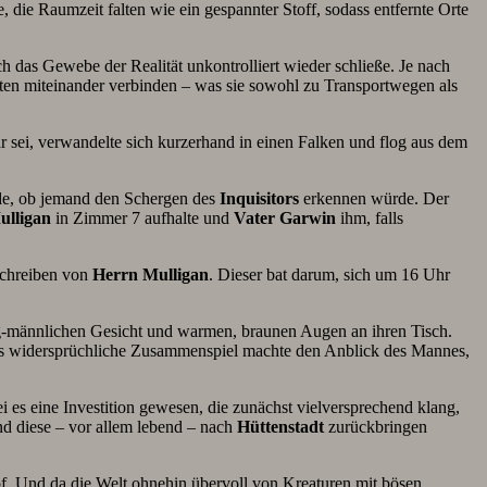
 die Raumzeit falten wie ein gespannter Stoff, sodass entfernte Orte
ich das Gewebe der Realität unkontrolliert wieder schließe. Je nach
hten miteinander verbinden – was sie sowohl zu Transportwegen als
ar sei, verwandelte sich kurzerhand in einen Falken und flog aus dem
nde, ob jemand den Schergen des
Inquisitors
erkennen würde. Der
ulligan
in Zimmer 7 aufhalte und
Vater
Garwin
ihm, falls
schreiben von
Herrn
Mulligan
. Dieser bat darum, sich um 16 Uhr
ntig-männlichen Gesicht und warmen, braunen Augen an ihren Tisch.
ses widersprüchliche Zusammenspiel machte den Anblick des Mannes,
sei es eine Investition gewesen, die zunächst vielversprechend klang,
nd diese – vor allem lebend – nach
Hüttenstadt
zurückbringen
opf. Und da die Welt ohnehin übervoll von Kreaturen mit bösen