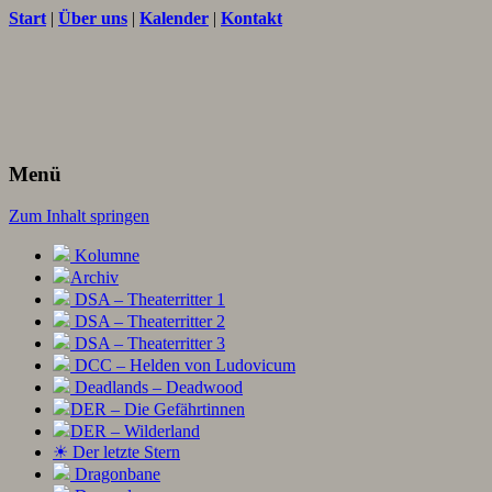
Start
|
Über uns
|
Kalender
|
Kontakt
Texte und Ideen zum Rollenspiel
THORNET
Menü
Zum Inhalt springen
Kolumne
Archiv
DSA – Theaterritter 1
DSA – Theaterritter 2
DSA – Theaterritter 3
DCC – Helden von Ludovicum
Deadlands – Deadwood
DER – Die Gefährtinnen
DER – Wilderland
☀ Der letzte Stern
Dragonbane