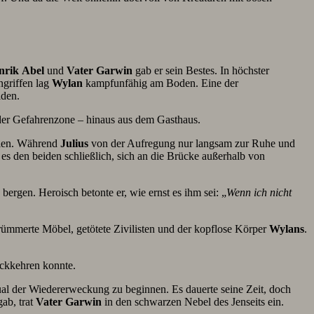
nrik
Abel
und
Vater
Garwin
gab er sein Bestes. In höchster
ngriffen lag
Wylan
kampfunfähig am Boden. Eine der
iden.
s der Gefahrenzone – hinaus aus dem Gasthaus.
olen. Während
Julius
von der Aufregung nur langsam zur Ruhe und
 den beiden schließlich, sich an die Brücke außerhalb von
bergen. Heroisch betonte er, wie ernst es ihm sei: „
Wenn ich nicht
rümmerte Möbel, getötete Zivilisten und der kopflose Körper
Wylans
.
ückkehren konnte.
al der Wiedererweckung zu beginnen. Es dauerte seine Zeit, doch
ab, trat
Vater
Garwin
in den schwarzen Nebel des Jenseits ein.