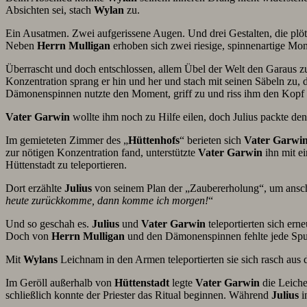
Absichten sei, stach
Wylan
zu.
Ein Ausatmen. Zwei aufgerissene Augen. Und drei Gestalten, die plöt
Neben
Herrn
Mulligan
erhoben sich zwei riesige, spinnenartige Mo
Überrascht und doch entschlossen, allem Übel der Welt den Garaus z
Konzentration sprang er hin und her und stach mit seinen Säbeln zu
Dämonenspinnen nutzte den Moment, griff zu und riss ihm den Kopf
Vater
Garwin
wollte ihm noch zu Hilfe eilen, doch Julius packte de
Im gemieteten Zimmer des „
Hüttenhofs
“ berieten sich
Vater
Garwi
zur nötigen Konzentration fand, unterstützte
Vater
Garwin
ihn mit e
Hüttenstadt zu teleportieren.
Dort erzählte
Julius
von seinem Plan der „Zaubererholung“, um ansc
heute zurückkomme, dann komme ich morgen!
“
Und so geschah es.
Julius
und
Vater
Garwin
teleportierten sich er
Doch von
Herrn
Mulligan
und den Dämonenspinnen fehlte jede Spu
Mit
Wylans
Leichnam in den Armen teleportierten sie sich rasch au
Im Geröll außerhalb von
Hüttenstadt
legte
Vater
Garwin
die Leiche
schließlich konnte der Priester das Ritual beginnen. Während
Julius
i