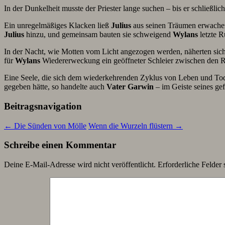
In der Dunkelheit musste der Priester lange suchen – bis er schließlic
Ein unregelmäßiges Klacken ließ
Julius
aus seinen Träumen erwachen
Julius
hinzu, und gemeinsam bauten sie schweigend
Wylans
letzte R
In der Nacht, wie Motten vom Licht angezogen werden, näherten sic
für
Wylans
Wiedererweckung ein geöffneter Schleier zwischen den R
Eine Seele, die sich dem wiederkehrenden Zyklus von Leben und Tod
gegeben hätte, so handelte auch
Vater Garwin
– im Geiste seines ge
Beitragsnavigation
←
Die Sünden von Mölle
Wenn die Wurzeln flüstern
→
Schreibe einen Kommentar
Deine E-Mail-Adresse wird nicht veröffentlicht.
Erforderliche Felder 