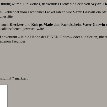
h fündig wurde. Ein kleines, flackerndes Licht: die Seele von
Wylan
Li
. Geblendet vom Licht einer Fackel sah er, wie
Vater
Garwin
ein Ste
uhestätte.
h auch
Kleckser
und
Knirps
Made
dem Fackelschein.
Vater
Garwin
e
ealitätsebenen gewesen wäre.
 anvertraut – in die Hände des EINEN Gottes – oder alle Seelen, üb
fallenen Freundes.
sind mit
*
markiert