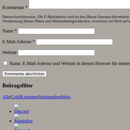
Kommentar
*
Datenschutzhinweise: Die E-Mailadresse wird an den Dienst Gravatar übermittelt (
Verarbeitung Deiner Daten und Widerrufsmöglichkeiten, verweisen wir Dich auf 
Name
*
E-Mail-Adresse
*
Website
Name, E-Mail-Adresse und Website in diesem Browser für meine
Beitragsfilter
Alle
|
Grid
|
Kolumne
|
Spielrunden
|
Infos