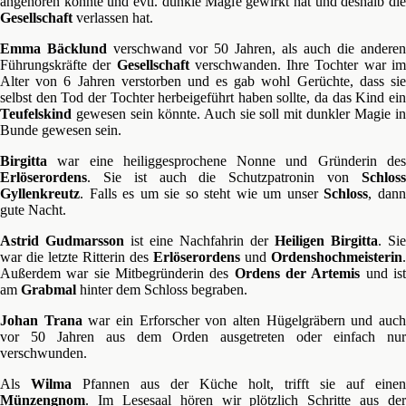
angehören könnte und evtl. dunkle Magie gewirkt hat und deshalb die
Gesellschaft
verlassen hat.
Emma Bäcklund
verschwand vor 50 Jahren, als auch die anderen
Führungskräfte der
Gesellschaft
verschwanden. Ihre Tochter war i
Alter von 6 Jahren verstorben und es gab wohl Gerüchte, dass sie
selbst den Tod der Tochter herbeigeführt haben sollte, da das Kind ein
Teufelskind
gewesen sein könnte. Auch sie soll mit dunkler Magie in
Bunde gewesen sein.
Birgitta
war eine heiliggesprochene Nonne und Gründerin des
Erlöserordens
. Sie ist auch die Schutzpatronin von
Schloss
Gyllenkreutz
. Falls es um sie so steht wie um unser
Schloss
, dan
gute Nacht.
Astrid Gudmarsson
ist eine Nachfahrin der
Heiligen Birgitta
. Sie
war die letzte Ritterin des
Erlöserordens
und
Ordenshochmeisterin
.
Außerdem war sie Mitbegründerin des
Ordens der Artemis
und is
am
Grabmal
hinter dem Schloss begraben.
Johan Trana
war ein Erforscher von alten Hügelgräbern und auc
vor 50 Jahren aus dem Orden ausgetreten oder einfach nur
verschwunden.
Als
Wilma
Pfannen aus der Küche holt, trifft sie auf einen
Münzengnom
. Im Lesesaal hören wir plötzlich Schritte aus der