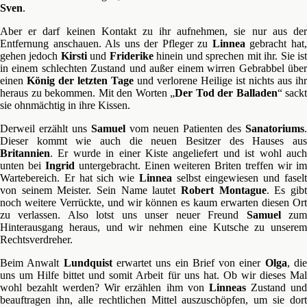
Sven
.
Aber er darf keinen Kontakt zu ihr aufnehmen, sie nur aus der
Entfernung anschauen. Als uns der Pfleger zu
Linnea
gebracht hat
gehen jedoch
Kirsti
und
Friderike
hinein und sprechen mit ihr. Sie is
in einem schlechten Zustand und außer einem wirren Gebrabbel über
einen
König der letzten Tage
und verlorene Heilige ist nichts aus ihr
heraus zu bekommen. Mit den Worten „
Der Tod der Balladen
“ sackt
sie ohnmächtig in ihre Kissen.
Derweil erzählt uns
Samuel
vom neuen Patienten des
Sanatoriums
.
Dieser kommt wie auch die neuen Besitzer des Hauses aus
Britannien
. Er wurde in einer Kiste angeliefert und ist wohl auch
unten bei
Ingrid
untergebracht. Einen weiteren Briten treffen wir i
Wartebereich. Er hat sich wie
Linnea
selbst eingewiesen und fasel
von seinem Meister. Sein Name lautet
Robert
Montague
. Es gib
noch weitere Verrückte, und wir können es kaum erwarten diesen Ort
zu verlassen. Also lotst uns unser neuer Freund
Samuel
zu
Hinterausgang heraus, und wir nehmen eine Kutsche zu unserem
Rechtsverdreher.
Beim Anwalt
Lundquist
erwartet uns ein Brief von einer
Olga
, di
uns um Hilfe bittet und somit Arbeit für uns hat. Ob wir dieses Mal
wohl bezahlt werden? Wir erzählen ihm von
Linneas
Zustand un
beauftragen ihn, alle rechtlichen Mittel auszuschöpfen, um sie dort