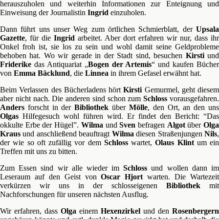
herauszuholen und weiterhin Informationen zur Enteignung und
Einweisung der Journalistin
Ingrid
einzuholen.
Dann führt uns unser Weg zum örtlichen Schmierblatt, der
Upsala
Gazette
, für die
Ingrid
arbeitet. Aber dort erfahren wir nur, dass ihr
Onkel froh ist, sie los zu sein und wohl damit seine Geldprobleme
behoben hat. Wo wir gerade in der Stadt sind, besuchen
Kirsti
un
Friderike
das Antiquariat „
Bogen der Artemis
“ und kaufen Bücher
von
Emma Bäcklund
, die
Linnea
in ihrem Gefasel erwähnt hat.
Beim Verlassen des Bücherladens hört
Kirsti
Gemurmel, geht diesem
aber nicht nach. Die anderen sind schon zum
Schloss
vorausgefahren
Anders
forscht in der
Bibliothek
über
Mölle
, den Ort, an den un
Olgas
Hilfegesuch wohl führen wird. Er findet den Bericht: “Das
okkulte Erbe der Hügel”.
Wilma
und
Sven
befragen
Algot
über
Olg
Kraus
und anschließend beauftragt
Wilma
diesen Straßenjungen
Nils
der wie so oft zufällig vor dem
Schloss
wartet,
Olaus Klint
um ein
Treffen mit uns zu bitten.
Zum Essen sind wir alle wieder im
Schloss
und wollen dann i
Leseraum auf den Geist von
Oscar Hjort
warten. Die Wartezei
verkürzen wir uns in der schlosseigenen
Bibliothek
mit
Nachforschungen für unseren nächsten Ausflug.
Wir erfahren, dass
Olga
einem
Hexenzirkel
und den
Rosenbergern