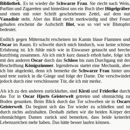
Bibliothek
. Es ist wieder die
Schwarze Frau
. Sie riecht nach Wein
Parfüm und Zigaretten und hinterlässt uns ein Buch über
Hügelgräber
und einen mit roter Schrift geschriebenen Zettel, auf dem nur
Vanadisir
steht. Aber das Blatt riecht merkwürdig und über Feue
gehalten erscheint die Aufschrift
Blot
, was so viel wie Blutopfe
bedeutet.
Endlich gegen Mitternacht erscheinen im Kamin blaue Flammen und
Oscar
im Raum. Er schwebt durch mich hindurch, was keine schöne
Erfahrung ist. Ich fühle mich wie in Eiswasser getaucht und breche
kurzfristig zusammen. Als ich mich kurz danach erholt habe, folge ich
mit den anderen
Oscar
durch das
Schloss
bis zum Durchgang mit de
Beschriftung
Königszimmer
. Irgendetwas startet eine Mechanik, abe
ich bin abgelenkt, denn ich bemerke die
Schwarze Frau
hinter un
und trete zurück in die Gänge und folge der Dame. Die verschwindet
jedoch durch eine verschlossene Tür, die ich mir merke.
Als ich zu den anderen zurückkehre, sind
Kirsti
und
Friderike
durc
das Tor in
Oscar Hjorts
Geisterwelt
getreten und ohnmächtig z
Boden gesunken. Beim Blick durch das Tor schweben sie in
Oscars
Geisterwelt
. Da beginnt sich das Tor wieder zu schließen und ist
durch nichts aufzuhalten. Deshalb ziehen wir die beiden Körper der
ohnmächtigen Damen zurück und bemerken, dass beide keinerlei
Lebenszeichen mehr haben. Das hätte besser laufen können.