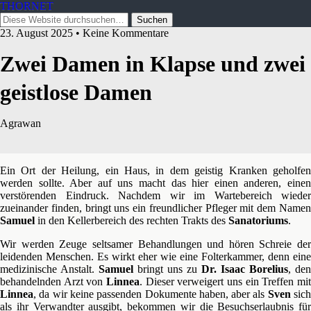
THORNET
23. August 2025 • Keine Kommentare
Zwei Damen in Klapse und zwei
geistlose Damen
Agrawan
Ein Ort der Heilung, ein Haus, in dem geistig Kranken geholfen
werden sollte. Aber auf uns macht das hier einen anderen, einen
verstörenden Eindruck. Nachdem wir im Wartebereich wieder
zueinander finden, bringt uns ein freundlicher Pfleger mit dem Namen
Samuel
in den Kellerbereich des rechten Trakts des
Sanatoriums
.
Wir werden Zeuge seltsamer Behandlungen und hören Schreie der
leidenden Menschen. Es wirkt eher wie eine Folterkammer, denn eine
medizinische Anstalt.
Samuel
bringt uns zu
Dr. Isaac Borelius
, den
behandelnden Arzt von
Linnea
. Dieser verweigert uns ein Treffen mit
Linnea
, da wir keine passenden Dokumente haben, aber als
Sven
sic
als ihr Verwandter ausgibt, bekommen wir die Besuchserlaubnis für