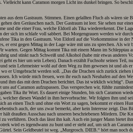
ielleicht kann Caramon morgen Licht ins dunkel bringen. So beschlie
n aus dem Gastraum. Stimmen. Einen gelallten Fluch als wären sie Be
e gehen den Geräuschen nach. Der Gastraum ist leer. Sie sehen nur ei
e und die einer Frau, welche Eldoril als Tika wiedererkennt. Die Lage 
 der sich im schlafe voll sabbert. Bei Morgengrauen werden wir durch
fene Tika in den Gastraum. Von Eldoril auf die Vorkommnisse in der Na
s, er erst gegen Mittag in der Lage wäre mit uns zu sprechen. Als wir 
g. Wir warten. Gegen Mittag kommt Tika mit einem Mann im Schlepptau an
rig und stinkt nach Schweiß und Alkohol (habe mir etwas anderes Vorg
ei geht es hier um sein Leben). Danach erzählt Fuchsohr seinen Teil, n
und sein Lehrmeister wohl auf dem Weg zu ihm gewesen ist und als er
er, wo er Umgebracht werden soll. „Das die Drachen sich zurück ziehen
ufpassen. Ich würde mich freuen, wen ihr euch nach Neuhafen auf d
 ihm das mit dem Drachen berichtet. Das ist wirklich wichtig“. Danach
et uns auf Caramon aufzupassen. Das versprechen wir, fühlte zumindes
ben Tika ihr Wort. Es dauert einige Stunden, bis sich Caramon wieder 
t, welcher diesen Wandel in ihm hervorbrachte. Wir folgten ihm und sei
 sich an einen Tisch und ohne ein Wort zu sagen, bekommt er einen Hu
ntisch auch, der uns zwar bemerkt, aber kein Interesse zeigt. Das Bie
d er hält draußen Ausschau nach unseren beschriebenen Mördern. Die Kn
ril zu verführen. Doch das lässt ihn kalt. Auch ein junger Mann bietet 
Gotrek wird es irgendwann zu bunt und er steht auf, um sich an Caramo
ürtel. Sein Geldbeutel ist weg. „Murgrosch. DIEB.“ hört man noch dur