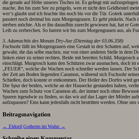
die gerade auf Höhe unseres Tisches ist. Es gelingt mir aufzuspringe
mache, ihn bis zum See zu prügeln, wen er nicht den Geldbeutel meines 
wer’s glaubt und ich brachte ihn noch bis vor die Tür. Gotrek unterh
passiert noch dreimal bis zum Morgengrauen. Er geht pinkeln. Nach 
sterben möchte. Als er ihn daraufhin zurecht gewiesen hat, hat er Go
Leib zu zerbrechen. So harren wir bis zum Morgengrauen aus, als Fuch
3. Adamachtis des Monats Dry-Axe (Dienstag der 03.06.358)
Fuchsohr fällt im Morgengrauen eine Gestalt in den Schatten auf, wel
gewahr, die das selbe machen, nur von einer anderen Stelle in dem Do
linken einer zu seiner rechten. Beide mit bereiten Schild, Murgrosc
einschlägt. Murgrosch kann den Schützen zwar ausmachen, doch ist er 
„FEUER“, welche die Wachen noch schneller werden lassen. Der Schütz
der Zeit am Boden liegenden Caramon, während sich Fuchsohr seiner 
Schießen, doch konnte er entkommen. Der Heiler des Dorfes wird ger
Die Spur der beiden, welche an der Hausecke gestanden haben, verli
Wachen zum Schutz von Caramon ab, der immer noch ohne Bewusstsei
Spuren irgendwie zu finden, so das wir auf das Lager der Mörder a
aufzupassen? Eins kann jedenfalls nicht bestritten werden. Ohne uns 
Beitragsnavigation
←
Eldoril
Gotheim im Wahn
→
Schreibe einen Kommentar