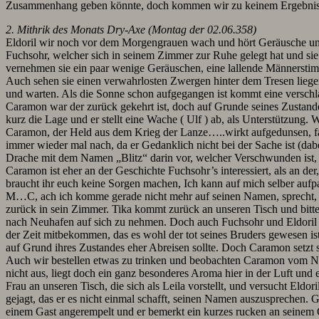
Zusammenhang geben könnte, doch kommen wir zu keinem Ergebnis. V
2. Mithrik des Monats Dry-Axe (Montag der 02.06.358)
Eldoril wir noch vor dem Morgengrauen wach und hört Geräusche unte
Fuchsohr, welcher sich in seinem Zimmer zur Ruhe gelegt hat und si
vernehmen sie ein paar wenige Geräuschen, eine lallende Männerstimm
Auch sehen sie einen verwahrlosten Zwergen hinter dem Tresen liegen
und warten. Als die Sonne schon aufgegangen ist kommt eine verschla
Caramon war der zurück gekehrt ist, doch auf Grunde seines Zustande
kurz die Lage und er stellt eine Wache ( Ulf ) ab, als Unterstützun
Caramon, der Held aus dem Krieg der Lanze…..wirkt aufgedunsen, fah
immer wieder mal nach, da er Gedanklich nicht bei der Sache ist (dab
Drache mit dem Namen „Blitz“ darin vor, welcher Verschwunden ist, 
Caramon ist eher an der Geschichte Fuchsohr’s interessiert, als an d
braucht ihr euch keine Sorgen machen, Ich kann auf mich selber a
M…C, ach ich komme gerade nicht mehr auf seinen Namen, sprecht, und
zurück in sein Zimmer. Tika kommt zurück an unseren Tisch und bitt
nach Neuhafen auf sich zu nehmen. Doch auch Fuchsohr und Eldoril ga
der Zeit mitbekommen, das es wohl der tot seines Bruders gewesen is
auf Grund ihres Zustandes eher Abreisen sollte. Doch Caramon setzt
Auch wir bestellen etwas zu trinken und beobachten Caramon vom Nebe
nicht aus, liegt doch ein ganz besonderes Aroma hier in der Luft un
Frau an unseren Tisch, die sich als Leila vorstellt, und versucht Eldo
gejagt, das er es nicht einmal schafft, seinen Namen auszusprechen. 
einem Gast angerempelt und er bemerkt ein kurzes rucken an seinem G