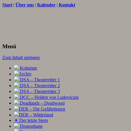
Start
|
Über uns
|
Kalender
|
Kontakt
Texte und Ideen zum Rollenspiel
THORNET
Menü
Zum Inhalt springen
Kolumne
Archiv
DSA – Theaterritter 1
DSA – Theaterritter 2
DSA – Theaterritter 3
DCC – Helden von Ludovicum
Deadlands – Deadwood
DER – Die Gefährtinnen
DER – Wilderland
☀ Der letzte Stern
Dragonbane