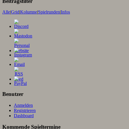
Beitragsfilter
Alle
|
Grid
|
Kolumne
|
Spielrunden
|
Infos
Benutzer
Anmelden
Registrieren
Dashboard
Kommende Spieltermine