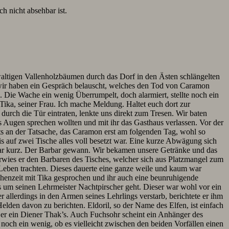
h nicht absehbar ist.
altigen Vallenholzbäumen durch das Dorf in den Ästen schlängelten
wir haben ein Gespräch belauscht, welches den Tod von Caramon
s. Die Wache ein wenig Überrumpelt, doch alarmiert, stellte noch ein
 Tika, seiner Frau. Ich mache Meldung. Haltet euch dort zur
durch die Tür eintraten, lenkte uns direkt zum Tresen. Wir baten
s Augen sprechen wollten und mit ihr das Gasthaus verlassen. Vor der
hts an der Tatsache, das Caramon erst am folgenden Tag, wohl so
is auf zwei Tische alles voll besetzt war. Eine kurze Abwägung sich
war kurz. Der Barbar gewann. Wir bekamen unsere Getränke und das
rwies er den Barbaren des Tisches, welcher sich aus Platzmangel zum
Leben trachten. Dieses dauerte eine ganze weile und kaum war
henzeit mit Tika gesprochen und ihr auch eine beunruhigende
es um seinen Lehrmeister Nachtpirscher geht. Dieser war wohl vor ein
r allerdings in den Armen seines Lehrlings verstarb, berichtete er ihm
lden davon zu berichten. Eldoril, so der Name des Elfen, ist einfach
st er ein Diener Thak’s. Auch Fuchsohr scheint ein Anhänger des
 noch ein wenig, ob es vielleicht zwischen den beiden Vorfällen einen