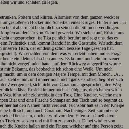
ßen wir und schlafen zu legen.
trunken. Poltern und klirren. Alarmiert von dem ganzen weckt er
nen umgestoßenen Hocker und Scherben eines Kruges. Hinter einer Tür
scheint aber nicht bedrohlich zu sein da die Stimmen verklingen.
 klopfen an der Tür von Eldoril geweckt. Wir stehen auf, Rüsten uns
cht angesprochen, ist Tika peinlich berührt und sagt uns, das es
beim Frühstück sind, kommt Randolf in die Gaststube. Wir schildern
 unseren Tisch, der eindeutig schon bessere Tage gesehen hat.
estellt). Wir erzählen von dem was wir erlebt haben und er Fragt
ur heute ein kleines bisschen anders. Es kommt noch ein bronzener
 ihn nicht vorgefunden hatte, auf dem Rückweg angegriffen wurde.
 ist mir Bekannt, das beobachte ich schon eine Weile. Um mich
en Weg macht, um in dem dortigen Majere Tempel mit dem Mönch…A…
 steht er auf, und immer noch nicht ganz standfest, begibt er sich
t der Zwergen teil, sich nicht von Caramon angesprochen, den Weg
blicken lässt. Er sieht immer noch schäbig aus, doch haben wir in
n Weg führt sehr zielstrebig in den Trog. Eine Kneipe, welche man
mpen Bier und eine Flasche Schnaps an den Tisch und so beginnt es.
r hier hat den Namen nicht verdient. Fuchsohr hält es in der Kneipe
eipe füllt sich, und auch Caramon. Nach einiger Zeit kommt eine
ihm seine Dienste an, doch er wird von dem Elfen so schnell davon
n’s Tisch zu setzten und mit ihm zu sprechen. Dabei wird er von
ch die Kneipe hallen und ein Finger, welcher auf eine Person zeigt