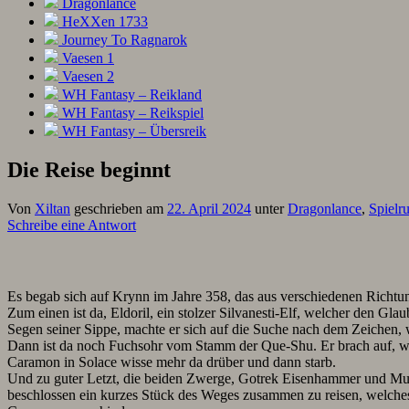
Dragonlance
HeXXen 1733
Journey To Ragnarok
Vaesen 1
Vaesen 2
WH Fantasy – Reikland
WH Fantasy – Reikspiel
WH Fantasy – Übersreik
Die Reise beginnt
Von
Xiltan
geschrieben am
22. April 2024
unter
Dragonlance
,
Spielr
Schreibe eine Antwort
Es begab sich auf Krynn im Jahre 358, das aus verschiedenen Richtu
Zum einen ist da, Eldoril, ein stolzer Silvanesti-Elf, welcher den Gla
Segen seiner Sippe, machte er sich auf die Suche nach dem Zeichen, w
Dann ist da noch Fuchsohr vom Stamm der Que-Shu. Er brach auf, wei
Caramon in Solace wisse mehr da drüber und dann starb.
Und zu guter Letzt, die beiden Zwerge, Gotrek Eisenhammer und Murgro
beschlossen ein kurzes Stück des Weges zusammen zu reisen, welches 