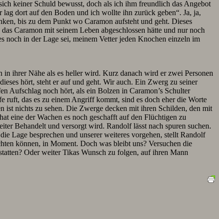
sich keiner Schuld bewusst, doch als ich ihm freundlich das Angebot
r lag dort auf den Boden und ich wollte ihn zurück geben“. Ja, ja,
trinken, bis zu dem Punkt wo Caramon aufsteht und geht. Dieses
t, das Caramon mit seinem Leben abgeschlossen hätte und nur noch
ndes noch in der Lage sei, meinem Vetter jeden Knochen einzeln im
 in ihrer Nähe als es heller wird. Kurz danach wird er zwei Personen
eses hört, steht er auf und geht. Wir auch. Ein Zwerg zu seiner
fen Aufschlag noch hört, als ein Bolzen in Caramon’s Schulter
e ruft, das es zu einem Angriff kommt, sind es doch eher die Worte
 ist nichts zu sehen. Die Zwerge decken mit ihren Schilden, den mit
at eine der Wachen es noch geschafft auf den Flüchtigen zu
ter Behandelt und versorgt wird. Randolf lässt nach spuren suchen.
ie Lage besprechen und unserer weiteres vorgehen, stellt Randolf
hten können, in Moment. Doch was bleibt uns? Versuchen die
tatten? Oder weiter Tikas Wunsch zu folgen, auf ihren Mann