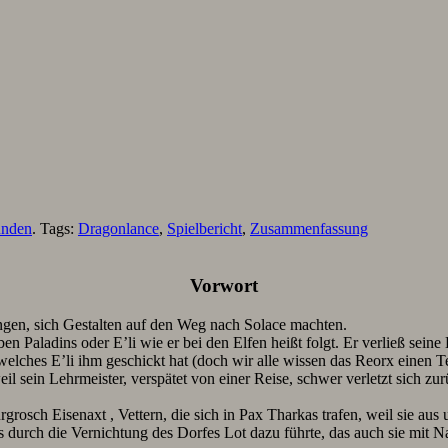
unden
. Tags:
Dragonlance
,
Spielbericht
,
Zusammenfassung
Vorwort
ngen, sich Gestalten auf den Weg nach Solace machten.
uben Paladins oder E’li wie er bei den Elfen heißt folgt. Er verließ sei
elches E’li ihm geschickt hat (doch wir alle wissen das Reorx einen Te
l sein Lehrmeister, verspätet von einer Reise, schwer verletzt sich 
sch Eisenaxt , Vettern, die sich in Pax Tharkas trafen, weil sie aus 
durch die Vernichtung des Dorfes Lot dazu führte, das auch sie mit N