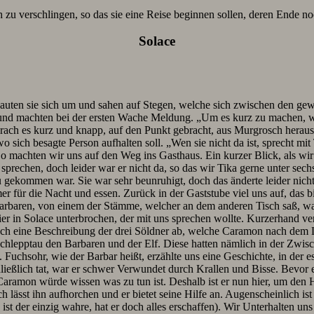
h zu verschlingen, so das sie eine Reise beginnen sollen, deren Ende noc
Solace
uten sie sich um und sahen auf Stegen, welche sich zwischen den gew
n und machten bei der ersten Wache Meldung. „Um es kurz zu machen, 
, brach es kurz und knapp, auf den Punkt gebracht, aus Murgrosch herau
 sich besagte Person aufhalten soll. „Wen sie nicht da ist, sprecht mit
o machten wir uns auf den Weg ins Gasthaus. Ein kurzer Blick, als wir 
rechen, doch leider war er nicht da, so das wir Tika gerne unter sech
zu gekommen war. Sie war sehr beunruhigt, doch das änderte leider nic
er für die Nacht und essen. Zurück in der Gaststube viel uns auf, das b
 Barbaren, von einem der Stämme, welcher an dem anderen Tisch saß, 
r in Solace unterbrochen, der mit uns sprechen wollte. Kurzerhand ve
 auch eine Beschreibung der drei Söldner ab, welche Caramon nach dem 
chlepptau den Barbaren und der Elf. Diese hatten nämlich in der Zwisc
 Fuchsohr, wie der Barbar heißt, erzählte uns eine Geschichte, in der 
hließlich tat, war er schwer Verwundet durch Krallen und Bisse. Bevor e
ramon würde wissen was zu tun ist. Deshalb ist er nun hier, um den He
h lässt ihn aufhorchen und er bietet seine Hilfe an. Augenscheinlich i
t der einzig wahre, hat er doch alles erschaffen). Wir Unterhalten uns