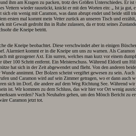
n und ihm am Kragen zu packen, trotz des Größen Unterschiedes. Er ist 
Vettern wieder rausrückt, knickt er mit den Worten ein: „ Ist ja gut, e
ält sich ein wenig mit Caramon, was dann abrupt endet und beide still 
dem ersten mal kommt mein Vetter zurück an unseren Tisch und erzähl
trek mit Gewalt gedroht ihn in Ruhe zulassen, da er trotz seines Zusta
sohr die Kneipe betritt.
che die Kneipe beobachtet. Diese verschwindet aber in einigen Büschen
rf. Alarmiert kommt er in die Kneipe um uns zu warnen. Als Caramon di
h auch mit gezogener Axt. Ein surren, welches man kurz vor einem dump
über 100 Schritt entfernt. Ein Meisterschuss. Während Eldoril um Hilf
e hat sich in der Zeit abgewendet und flieht. Von den anderen beiden
Wunde annimmt. Der Bolzen scheint vergiftet gewesen zu sein. Auch h
ufen und Caramon wird auf sein Zimmer getragen, wo er dann auch wei
eren sich im Dorf, die andere auf dem Weg Richtung See. Während wir d
n ist. Wir kommen zu dem Schluss, das wir hier vor Ort wenig ausric
ufmerksam werden? Nach Neuhafen gehen, um den Mönch Bericht zu ers
wäre Caramon jetzt tot.