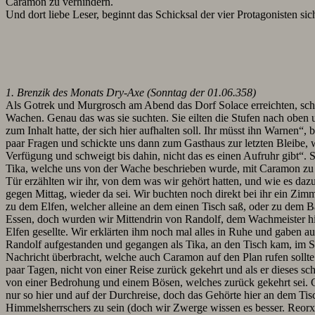
Caramon zu verhindern.
Und dort liebe Leser, beginnt das Schicksal der vier Protagonisten sic
1. Brenzik des Monats Dry-Axe (Sonntag der 01.06.358)
Als Gotrek und Murgrosch am Abend das Dorf Solace erreichten, scha
Wachen. Genau das was sie suchten. Sie eilten die Stufen nach obe
zum Inhalt hatte, der sich hier aufhalten soll. Ihr müsst ihn Warnen“
paar Fragen und schickte uns dann zum Gasthaus zur letzten Bleibe, wo
Verfügung und schweigt bis dahin, nicht das es einen Aufruhr gibt“. S
Tika, welche uns von der Wache beschrieben wurde, mit Caramon zu sp
Tür erzählten wir ihr, von dem was wir gehört hatten, und wie es da
gegen Mittag, wieder da sei. Wir buchten noch direkt bei ihr ein Zimm
zu dem Elfen, welcher alleine an dem einen Tisch saß, oder zu dem
Essen, doch wurden wir Mittendrin von Randolf, dem Wachmeister hie
Elfen gesellte. Wir erklärten ihm noch mal alles in Ruhe und gaben
Randolf aufgestanden und gegangen als Tika, an den Tisch kam, im S
Nachricht überbracht, welche auch Caramon auf den Plan rufen sollte.
paar Tagen, nicht von einer Reise zurück gekehrt und als er dieses sc
von einer Bedrohung und einem Bösen, welches zurück gekehrt sei. Ca
nur so hier und auf der Durchreise, doch das Gehörte hier an dem Tisc
Himmelsherrschers zu sein (doch wir Zwerge wissen es besser. Reorx is