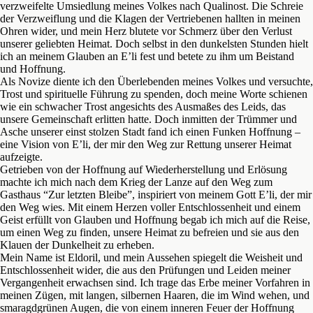
verzweifelte Umsiedlung meines Volkes nach Qualinost. Die Schreie
der Verzweiflung und die Klagen der Vertriebenen hallten in meinen
Ohren wider, und mein Herz blutete vor Schmerz über den Verlust
unserer geliebten Heimat. Doch selbst in den dunkelsten Stunden hielt
ich an meinem Glauben an E’li fest und betete zu ihm um Beistand
und Hoffnung.
Als Novize diente ich den Überlebenden meines Volkes und versuchte,
Trost und spirituelle Führung zu spenden, doch meine Worte schienen
wie ein schwacher Trost angesichts des Ausmaßes des Leids, das
unsere Gemeinschaft erlitten hatte. Doch inmitten der Trümmer und
Asche unserer einst stolzen Stadt fand ich einen Funken Hoffnung –
eine Vision von E’li, der mir den Weg zur Rettung unserer Heimat
aufzeigte.
Getrieben von der Hoffnung auf Wiederherstellung und Erlösung
machte ich mich nach dem Krieg der Lanze auf den Weg zum
Gasthaus “Zur letzten Bleibe”, inspiriert von meinem Gott E’li, der mir
den Weg wies. Mit einem Herzen voller Entschlossenheit und einem
Geist erfüllt von Glauben und Hoffnung begab ich mich auf die Reise,
um einen Weg zu finden, unsere Heimat zu befreien und sie aus den
Klauen der Dunkelheit zu erheben.
Mein Name ist Eldoril, und mein Aussehen spiegelt die Weisheit und
Entschlossenheit wider, die aus den Prüfungen und Leiden meiner
Vergangenheit erwachsen sind. Ich trage das Erbe meiner Vorfahren in
meinen Zügen, mit langen, silbernen Haaren, die im Wind wehen, und
smaragdgrünen Augen, die von einem inneren Feuer der Hoffnung