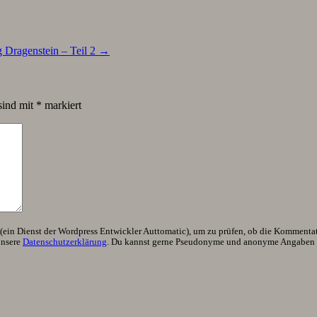
 Dragenstein – Teil 2
→
sind mit
*
markiert
ein Dienst der Wordpress Entwickler Auttomatic), um zu prüfen, ob die Kommentator
unsere
Datenschutzerklärung
. Du kannst gerne Pseudonyme und anonyme Angaben h