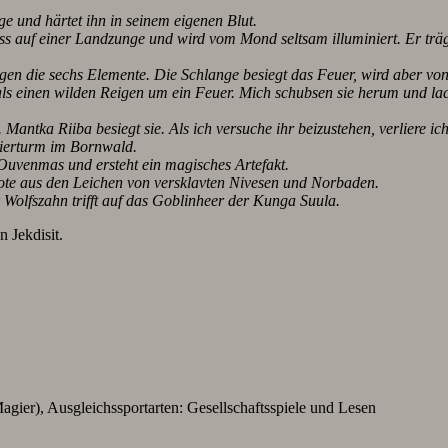
 und härtet ihn in seinem eigenen Blut.
oss auf einer Landzunge und wird vom Mond seltsam illuminiert. Er trägt
gen die sechs Elemente. Die Schlange besiegt das Feuer, wird aber von
ls einen wilden Reigen um ein Feuer. Mich schubsen sie herum und la
antka Riiba besiegt sie. Als ich versuche ihr beizustehen, verliere ic
gierturm im Bornwald.
 Ouvenmas und ersteht ein magisches Artefakt.
ote aus den Leichen von versklavten Nivesen und Norbaden.
Wolfszahn trifft auf das Goblinheer der Kunga Suula.
 Jekdisit.
agier), Ausgleichssportarten: Gesellschaftsspiele und Lesen