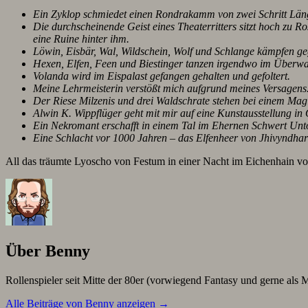
Ein Zyklop schmiedet einen Rondrakamm von zwei Schritt Länge
Die durchscheinende Geist eines Theaterritters sitzt hoch zu R
eine Ruine hinter ihm.
Löwin, Eisbär, Wal, Wildschein, Wolf und Schlange kämpfen ge
Hexen, Elfen, Feen und Biestinger tanzen irgendwo im Überwa
Volanda wird im Eispalast gefangen gehalten und gefoltert.
Meine Lehrmeisterin verstößt mich aufgrund meines Versagens. M
Der Riese Milzenis und drei Waldschrate stehen bei einem Ma
Alwin K. Wippflüger geht mit mir auf eine Kunstausstellung in
Ein Nekromant erschafft in einem Tal im Ehernen Schwert Unt
Eine Schlacht vor 1000 Jahren – das Elfenheer von Jhivyndhar 
All das träumte Lyoscho von Festum in einer Nacht im Eichenhain von
Über Benny
Rollenspieler seit Mitte der 80er (vorwiegend Fantasy und gerne als M
Alle Beiträge von Benny anzeigen
→