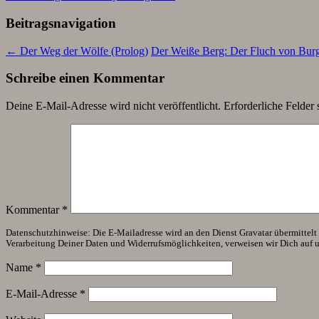
Beitragsnavigation
←
Der Weg der Wölfe (Prolog)
Der Weiße Berg: Der Fluch von Burg
Schreibe einen Kommentar
Deine E-Mail-Adresse wird nicht veröffentlicht.
Erforderliche Felder 
Kommentar
*
Datenschutzhinweise: Die E-Mailadresse wird an den Dienst Gravatar übermittelt (
Verarbeitung Deiner Daten und Widerrufsmöglichkeiten, verweisen wir Dich auf 
Name
*
E-Mail-Adresse
*