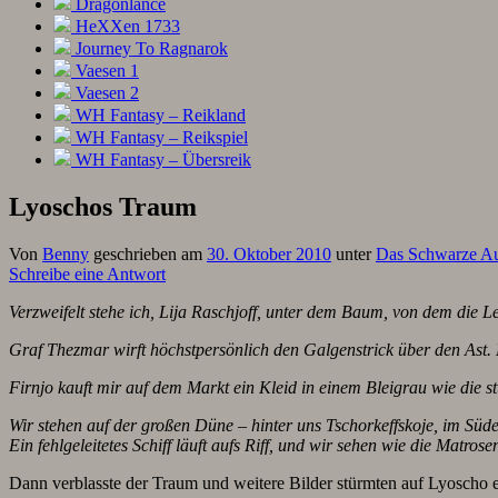
Dragonlance
HeXXen 1733
Journey To Ragnarok
Vaesen 1
Vaesen 2
WH Fantasy – Reikland
WH Fantasy – Reikspiel
WH Fantasy – Übersreik
Lyoschos Traum
Von
Benny
geschrieben am
30. Oktober 2010
unter
Das Schwarze A
Schreibe eine Antwort
Verzweifelt stehe ich, Lija Raschjoff, unter dem Baum, von dem die L
Graf Thezmar wirft höchstpersönlich den Galgenstrick über den Ast.
Firnjo kauft mir auf dem Markt ein Kleid in einem Bleigrau wie die s
Wir stehen auf der großen Düne – hinter uns Tschorkeffskoje, im Süde
Ein fehlgeleitetes Schiff läuft aufs Riff, und wir sehen wie die Matrosen
Dann verblasste der Traum und weitere Bilder stürmten auf Lyoscho e