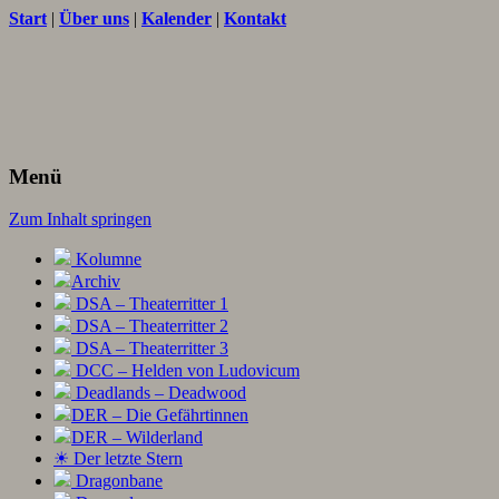
Start
|
Über uns
|
Kalender
|
Kontakt
Texte und Ideen zum Rollenspiel
THORNET
Menü
Zum Inhalt springen
Kolumne
Archiv
DSA – Theaterritter 1
DSA – Theaterritter 2
DSA – Theaterritter 3
DCC – Helden von Ludovicum
Deadlands – Deadwood
DER – Die Gefährtinnen
DER – Wilderland
☀ Der letzte Stern
Dragonbane