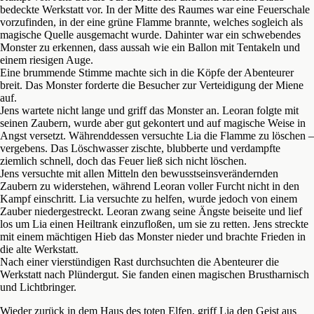
bedeckte Werkstatt vor. In der Mitte des Raumes war eine Feuerschale
vorzufinden, in der eine grüne Flamme brannte, welches sogleich als
magische Quelle ausgemacht wurde. Dahinter war ein schwebendes
Monster zu erkennen, dass aussah wie ein Ballon mit Tentakeln und
einem riesigen Auge.
Eine brummende Stimme machte sich in die Köpfe der Abenteurer
breit. Das Monster forderte die Besucher zur Verteidigung der Miene
auf.
Jens wartete nicht lange und griff das Monster an. Leoran folgte mit
seinen Zaubern, wurde aber gut gekontert und auf magische Weise in
Angst versetzt. Währenddessen versuchte Lia die Flamme zu löschen –
vergebens. Das Löschwasser zischte, blubberte und verdampfte
ziemlich schnell, doch das Feuer ließ sich nicht löschen.
Jens versuchte mit allen Mitteln den bewusstseinsverändernden
Zaubern zu widerstehen, während Leoran voller Furcht nicht in den
Kampf einschritt. Lia versuchte zu helfen, wurde jedoch von einem
Zauber niedergestreckt. Leoran zwang seine Ängste beiseite und lief
los um Lia einen Heiltrank einzufloßen, um sie zu retten. Jens streckte
mit einem mächtigen Hieb das Monster nieder und brachte Frieden in
die alte Werkstatt.
Nach einer vierstündigen Rast durchsuchten die Abenteurer die
Werkstatt nach Plündergut. Sie fanden einen magischen Brustharnisch
und Lichtbringer.
Wieder zurück in dem Haus des toten Elfen, griff Lia den Geist aus