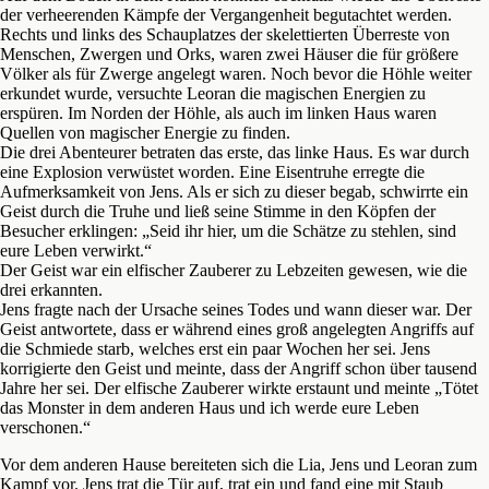
der verheerenden Kämpfe der Vergangenheit begutachtet werden.
Rechts und links des Schauplatzes der skelettierten Überreste von
Menschen, Zwergen und Orks, waren zwei Häuser die für größere
Völker als für Zwerge angelegt waren. Noch bevor die Höhle weiter
erkundet wurde, versuchte Leoran die magischen Energien zu
erspüren. Im Norden der Höhle, als auch im linken Haus waren
Quellen von magischer Energie zu finden.
Die drei Abenteurer betraten das erste, das linke Haus. Es war durch
eine Explosion verwüstet worden. Eine Eisentruhe erregte die
Aufmerksamkeit von Jens. Als er sich zu dieser begab, schwirrte ein
Geist durch die Truhe und ließ seine Stimme in den Köpfen der
Besucher erklingen: „Seid ihr hier, um die Schätze zu stehlen, sind
eure Leben verwirkt.“
Der Geist war ein elfischer Zauberer zu Lebzeiten gewesen, wie die
drei erkannten.
Jens fragte nach der Ursache seines Todes und wann dieser war. Der
Geist antwortete, dass er während eines groß angelegten Angriffs auf
die Schmiede starb, welches erst ein paar Wochen her sei. Jens
korrigierte den Geist und meinte, dass der Angriff schon über tausend
Jahre her sei. Der elfische Zauberer wirkte erstaunt und meinte „Tötet
das Monster in dem anderen Haus und ich werde eure Leben
verschonen.“
Vor dem anderen Hause bereiteten sich die Lia, Jens und Leoran zum
Kampf vor. Jens trat die Tür auf, trat ein und fand eine mit Staub