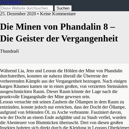
THORNET
25. Dezember 2020 • Keine Kommentare
Die Minen von Phandalin 8 –
Die Geister der Vergangenheit
Thundraél
Während Lia, Jens und Leoran die Höhlen der Mine von Phandalin
durchstreiften, konnten sie nahezu überall die Überreste der
verheerenden Kämpfe aus der Vergangenheit bezeugen. Nach einigen
kargen Räumen kamen sie in einen großen, von verzierten Steinsäulen
ausgeschmückten Raum. Dieser Raum könnte der Lage nach die
prunkvolle Eingangshalle der Mine gewesen sein.
Leoran versuchte mit seinen Zaubern die Öllampen in dem Raum zu
entzünden, konnte jedoch nur erreichen, dass der Docht der Öllampe,
aufgrund von fehlenden Öl, zu Asche verbrannte. Fasziniert davon,
wie der Docht an einem Ende aufglühte und zu Staub verfiel, wurden
die Abenteurer von Blutmücken überrascht. Drei von diesen großen
Insekten bohrten sich direkt durch die Kleidung in Leorans Oberkörper