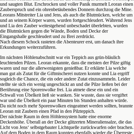
und saugten Blut. Erschrocken und voller Panik murmelt Leoran einen
Zauberspruch und ein ohrenbetäubendes Donnern durchzog die Mine.
Leorans Mitstreiter Lia und Jens, als auch die Blutmücken, welche um
und an seinem Körper waren, wurden fortgeschleudert. Während Jens
und Lia den Zauber weitestgehend unbeschadet überlebten, wurden
die Blutmücken gegen die Wände, Boden und Decke der
Eingangshalle geschleudert und zu Brei zerdrückt.
Nach diesem Schock rasteten die Abenteurer erst, um danach ihre
Erkundungen weiterzuführen.
Im nächsten Höhlenabschnitt war ein Teppich aus grün-bläulich
leuchtenden Pilzen. Leoran erkannte, dass die meisten der Pilze giftig
waren und nur die allerwenigsten genießbar. Er erklärte Lia welche
man gut als Zutat für die Giftmischerei nutzen konnte und Lia ergriff
sogleich die Chance, die ein oder andere Zutat einzusammeln. Leider
stellte sie sich ein wenig ungeschickt an und die Pilze ließen bei der
Berührung eine Sporenwolke frei. Lia atmete diese ein und ein
Schwall von Übelkeit ließ sie wanken. Sie wusste, dass sie vergiftet
war und die Übelkeit ein paar Minuten bis Stunden anhalten würde.
Da nicht noch mehr Sporenwolken eingeatmet werden sollten, brannte
Leoran mit Zaubern einen Pfad in den Pilzteppich.
Der nächste Raum in dem Höhlensystem hatte eine enorme
Deckenhöhe. Überall an der Decke glitzerten Mineraliensalze, die das
Licht von Jens‘ selbstgebauter Lichtquelle zurückwarfen oder brachen.
Auf dem Boden in dem Raum konnten ebenfalls wieder die Überreste