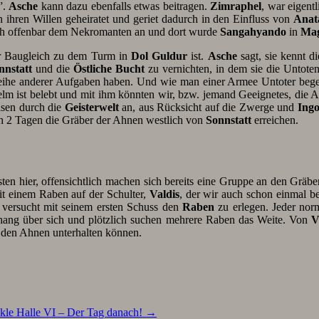
”.
Asche
kann dazu ebenfalls etwas beitragen.
Zimraphel
, war eigent
 ihren Willen geheiratet und geriet dadurch in den Einfluss von
Anat
ich offenbar dem Nekromanten an und dort wurde
Sangahyando
in
Ma
r Baugleich zu dem Turm in
Dol Guldur
ist.
Asche
sagt, sie kennt d
nnstatt
und die
Östliche Bucht
zu vernichten, in dem sie die Untot
Reihe anderer Aufgaben haben. Und wie man einer Armee Untoter bege
elm ist belebt und mit ihm könnten wir, bzw. jemand Geeignetes, die 
isen durch die
Geisterwelt
an, aus Rücksicht auf die Zwerge und
Ing
ach 2 Tagen die Gräber der Ahnen westlich von
Sonnstatt
erreichen.
 Ersten hier, offensichtlich machen sich bereits eine Gruppe an den Gräb
t einem Raben auf der Schulter,
Valdis
, der wir auch schon einmal b
versucht mit seinem ersten Schuss den
Raben
zu erlegen. Jeder nor
hang über sich und plötzlich suchen mehrere Raben das Weite. Von
V
t den Ahnen unterhalten können.
kle Halle VI – Der Tag danach!
→