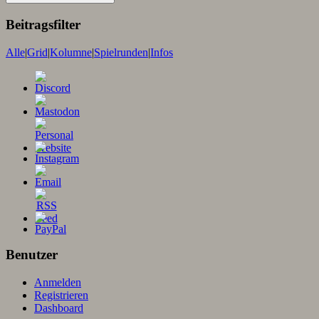
Beitragsfilter
Alle
|
Grid
|
Kolumne
|
Spielrunden
|
Infos
Benutzer
Anmelden
Registrieren
Dashboard