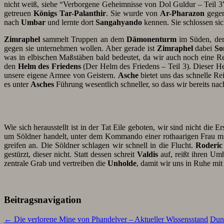
nicht weiß, siehe “Verborgene Geheimnisse von Dol Guldur – Teil 3
getreuen
Königs Tar-Palanthir
. Sie wurde von
Ar-Pharazon
gegen
nach
Umbar
und lernte dort
Sangahyando
kennen. Sie schlossen s
Zimraphel
sammelt Truppen an dem
Dämonenturm
im Süden, de
gegen sie unternehmen wollen. Aber gerade ist
Zimraphel
dabei
So
was in elbischen Maßstäben bald bedeutet, da wir auch noch eine 
den
Helm des Friedens
(Der Helm des Friedens – Teil 3). Dieser H
unsere eigene Armee von Geistern.
Asche
bietet uns das schnelle Re
es unter
Asches
Führung wesentlich schneller, so dass wir bereits n
Wie sich herausstellt ist in der Tat Eile geboten, wir sind nicht die
um Söldner handelt, unter dem Kommando einer rothaarigen Frau mi
greifen an. Die Söldner schlagen wir schnell in die Flucht.
Roderic
gestürzt, dieser nicht. Statt dessen schreit
Valdis
auf, reißt ihren Um
zentrale Grab und vertreiben die
Unholde
, damit wir uns in Ruhe mi
Beitragsnavigation
←
Die verlorene Mine von Phandelver – Aktueller Wissensstand
Dun