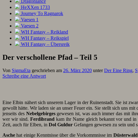
Dragonlance
HeXXen 1733
Journey To Ragnarok
Vaesen 1
Vaesen 2
WH Fantasy – Reikland
WH Fantasy – Reikspiel
WH Fantasy – Übersreik
Der verschollene Pfad – Teil 5
Von
SigmaEta
geschrieben am
26. März 2020
unter
Der Eine Ring
,
S
Schreibe eine Antwort
Eine Elbin nähert sich unserem Lager in der Ruinenstadt. Sie ist zwar
gewollt hätte. Wir laden sie an unser Feuer ein. Sie stellt sich uns 
jenseits des
Nebelgebirges
gewesen ist, was auch immer das mit ihr
wer wir sind.
Ferdibrand
kam ihr Name gleich bekannt vor und in 
Zeit, auch für Elben, in
Dol Guldur
Gefangen gewesen zu sein und sie
Asche
hat einige Kenntnisse über die Vorkommnisse im
Düsterwald