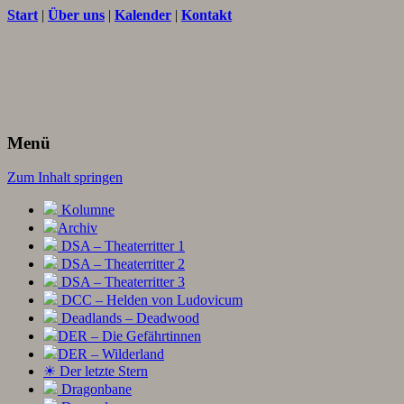
Start
|
Über uns
|
Kalender
|
Kontakt
Texte und Ideen zum Rollenspiel
THORNET
Menü
Zum Inhalt springen
Kolumne
Archiv
DSA – Theaterritter 1
DSA – Theaterritter 2
DSA – Theaterritter 3
DCC – Helden von Ludovicum
Deadlands – Deadwood
DER – Die Gefährtinnen
DER – Wilderland
☀ Der letzte Stern
Dragonbane