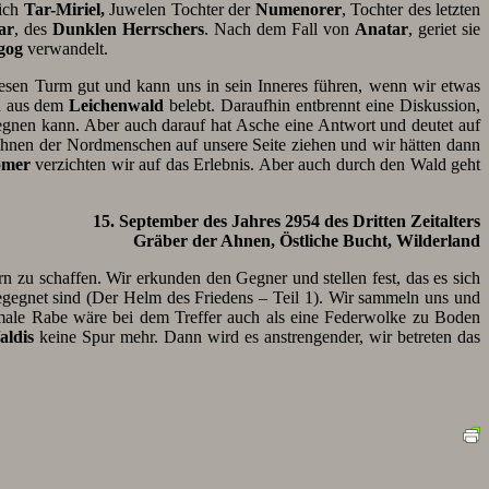
lich
Tar-Miriel,
Juwelen Tochter der
Numenorer
, Tochter des letzten
ar
, des
Dunklen Herrschers
. Nach dem Fall von
Anatar
, geriet sie
gog
verwandelt.
iesen Turm gut und kann uns in sein Inneres führen, wenn wir etwas
en aus dem
Leichenwald
belebt. Daraufhin entbrennt eine Diskussion,
gnen kann. Aber auch darauf hat Asche eine Antwort und deutet auf
Ahnen der Nordmenschen auf unsere Seite ziehen und wir hätten dann
omer
verzichten wir auf das Erlebnis. Aber auch durch den Wald geht
15. September des Jahres 2954 des Dritten Zeitalters
Gräber der Ahnen, Östliche Bucht, Wilderland
ern zu schaffen. Wir erkunden den Gegner und stellen fest, das es sich
egegnet sind (Der Helm des Friedens – Teil 1). Wir sammeln uns und
male Rabe wäre bei dem Treffer auch als eine Federwolke zu Boden
aldis
keine Spur mehr. Dann wird es anstrengender, wir betreten das